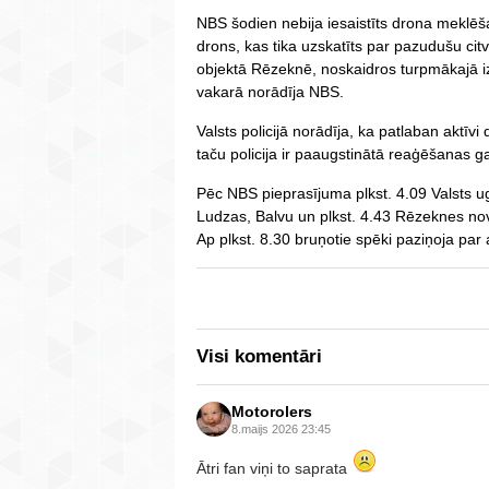
NBS šodien nebija iesaistīts drona meklēšanā
drons, kas tika uzskatīts par pazudušu citvi
objektā Rēzeknē, noskaidros turpmākajā i
vakarā norādīja NBS.
Valsts policijā norādīja, ka patlaban aktī
taču policija ir paaugstinātā reaģēšanas g
Pēc NBS pieprasījuma plkst. 4.09 Valsts 
Ludzas, Balvu un plkst. 4.43 Rēzeknes no
Ap plkst. 8.30 bruņotie spēki paziņoja p
Visi komentāri
Motorolers
8.maijs 2026 23:45
Ātri fan viņi to saprata