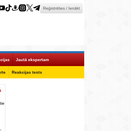
Reģistrēties / Ienākt
cijas
Jautā ekspertam
rte
Reakcijas tests
Ā
tie
-