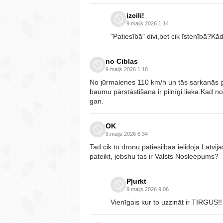
izcili!
9.maijs 2026 1:14
"Patiesībā" divi,bet cik īstenībā?Kā
no Ciblas
9.maijs 2026 1:18
No jūrmalenes 110 km/h un tās sarkanās 
baumu pārstāstišana ir pilnīgi lieka.Kad n
gan.
OK
9.maijs 2026 6:34
Tad cik to dronu patiesiibaa ielidoja Latvija
pateikt, jebshu tas ir Valsts Nosleepums?
Pļurkt
9.maijs 2026 9:06
Vienīgais kur to uzzināt ir TIRGUS!!