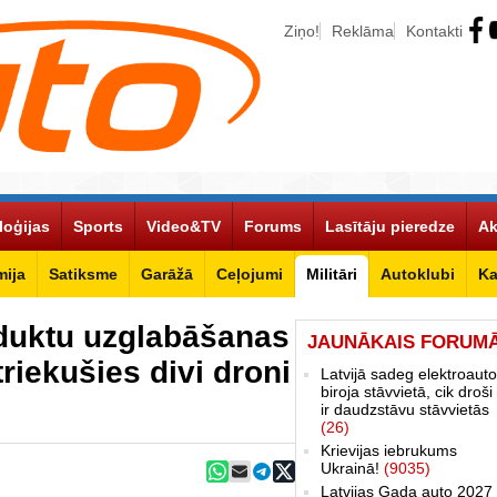
Ziņo!
Reklāma
Kontakti
loģijas
Sports
Video&TV
Forums
Lasītāju pieredze
Ak
ija
Satiksme
Garāžā
Ceļojumi
Militāri
Autoklubi
Ka
duktu uzglabāšanas
JAUNĀKAIS FORUM
triekušies divi droni
Latvijā sadeg elektroauto
biroja stāvvietā, cik droši 
ir daudzstāvu stāvvietās
(26)
Krievijas iebrukums
Ukrainā!
(9035)
Latvijas Gada auto 2027 