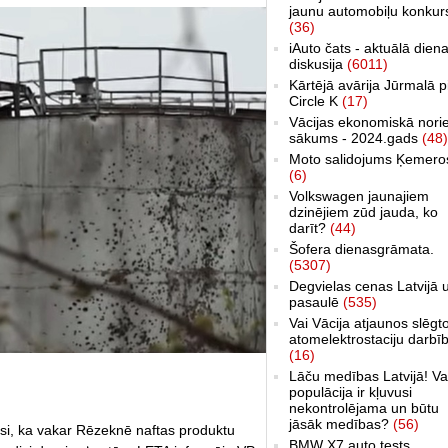
jaunu automobiļu konkur
(36)
iAuto čats - aktuālā dien
diskusija
(6011)
Kārtējā avārija Jūrmalā p
Circle K
(17)
Vācijas ekonomiskā nori
sākums - 2024.gads
(48)
Moto salidojums Ķemero
(6)
Volkswagen jaunajiem
dzinējiem zūd jauda, ko
darīt?
(44)
Šofera dienasgrāmata.
(5307)
Degvielas cenas Latvijā 
pasaulē
(535)
Vai Vācija atjaunos slēgt
atomelektrostaciju darbī
(16)
Lāču medības Latvijā! Va
populācija ir kļuvusi
nekontrolējama un būtu
jāsāk medības?
(56)
usi, ka vakar Rēzeknē naftas produktu
BMW X7 auto tests,