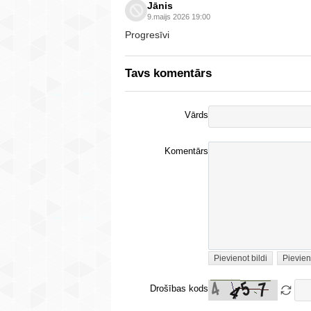
Jānis
9.maijs 2026 19:00
Progresīvi
Tavs komentārs
Vārds
Komentārs
Pievienot bildi
Pievien
Drošības kods