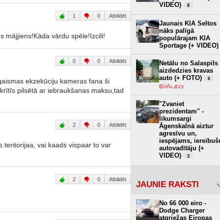
VIDEO)
8
1
0
Atbildēt
Jaunais KIA Seltos
nāks palīgā
ds mājjiens!Kāda vārdu spēle!Izcili!
populārajam KIA
Sportage (+ VIDEO)
0
0
Atbildēt
Netālu no Salaspils
aizdedzies kravas
auto (+ FOTO)
6
gaismas ekzekūciju kameras fana ši
okrītīs pilsētā ar iebraukšanas maksu,tad
"Zvaniet
prezidentam" -
likumsargi
2
0
Atbildēt
Āgenskalnā aiztur
agresīvu un,
iespējams, iereibuš
s teritorijaa, vai kaads vispaar to var
autovadītāju (+
VIDEO)
3
2
0
Atbildēt
JAUNIE RAKSTI
No 66 000 eiro -
Dodge Charger
atgriežas Eiropas