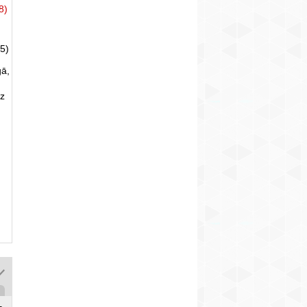
8)
5)
gā,
uz