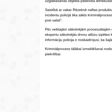
uzglabāšanas objektā patiesībā ietriekušie
Saistībā ar vakar Rēzeknē naftas produkt
incidentu policijā tika sākts kriminālproc
pret valsti".
Pēc veiktajām sākotnējām procesuālajām d
ekspertu sākotnējās dronu atlūzu izpētes 
informāciju policija ir noskaidrojusi, ka šajā
Kriminālprocess tālākai izmeklēšanai nodot
piekritībai.