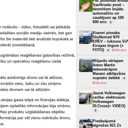
Pēc postošās krusa
Saulkrastu pusē –
desmitiem bojātu
automašīnu un
zaudējumi ap 100
000 eiro
2
r notikušo - video, fotoattēli vai jebkāda
Xiaomi piesaka
nedalīties sociālo mediju vietnēs, bet gan
SkyNomad N70
isi šie materiāli tiek analizēti kopskatā ar
EREV – luksusa SU
noderēt izmeklēšanā.
Eiropas tirgum (+
FOTO)
4
paaugstinātas reaģēšanas gatavības režīmā,
Miljardu vērtajam
zību un operatīvu reaģēšanu ciešā
Aston Martin
debesskrāpim
Maiami atklājušies
iksēts aizdomīgs drons vai tā atlūzas,
nopietni defekti
4
norādot vietu, laiku un citu zināmo
oties dronam vai tā atlūzām.
Jaunā Volkswagen
cerība- elektroauto
atvijas gaisa telpā no Krievijas ielidoja
Volkswagen
ijiem izplatītās informācijas bija zināms,
ID.Cross(+ VIDEO)
5
aftas produktu uzglabāšanas objektu.
formācija par vēl vienu nokritušu dronu,
Piedāvājumā
ma.
atgriežas 821 Zs