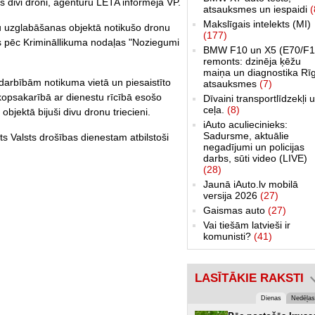
s divi droni, aģentūru LETA informēja VP.
atsauksmes un iespaidi
(
Makslīgais intelekts (MI)
u uzglabāšanas objektā notikušo dronu
(177)
ess pēc Krimināllikuma nodaļas "Noziegumi
BMW F10 un X5 (E70/F1
remonts: dzinēja ķēžu
maiņa un diagnostika Rī
arbībām notikuma vietā un piesaistīto
atsauksmes
(7)
kopsakarībā ar dienestu rīcībā esošo
Dīvaini transportlīdzekļi 
ceļa.
(8)
 objektā bijuši divu dronu triecieni.
iAuto aculiecinieks:
Sadursme, aktuālie
s Valsts drošības dienestam atbilstoši
negadījumi un policijas
darbs, sūti video (LIVE)
(28)
Jaunā iAuto.lv mobilā
versija 2026
(27)
Gaismas auto
(27)
Vai tiešām latvieši ir
komunisti?
(41)
LASĪTĀKIE RAKSTI
Dienas
Nedēļas