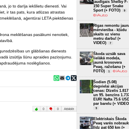
jaudīgais Shelby F-
150 Super Snake
, jo to darīja iekšlietu dienesti. Vai
Sport (+ FOTO)
9
et, ir tas pats, kura atlūzas atrastas
zmeklēšanā, aģentūrai LETA piektdienas
Rīgas remontu jaun
mērvienība - kļūdu
skaits uz vienu
vi drona meklēšanas pasākumi nenotiek,
metru darbu! (+
atavībā.
VIDEO)
7
ugunsdzēsības un glābšanas dienests
Škoda uzsāk sava
vadā izsūtīja šūnu apraides paziņojumu.
lielākā modeļa,
jaunā krosovera
ar apdraudējuma noslēgšanos.
Peaq, ražošanu (+
FOTO)
1
Šodien (5.08)
degvielai akcijas
cenas: Dīzelis 1.817
un 95. benzīns 1.73
EUR! Nafta 75.6 US
par barelu (+ VIDEO
9
0
0
Atbildēt
Elektriskais Škoda
Peaq varēs nobrauk
līdz pat 650 km (+