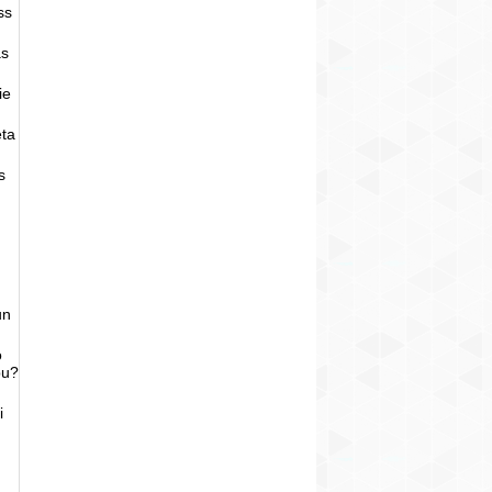
ss
as
ie
eta
s
un
o
bu?
i