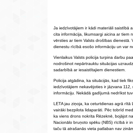
Ja iedzīvotājiem ir kādi materiāli saistībā a
cita informācija, likumsargi aicina ar tiem 
vērsties ar tiem Valsts drošības dienestā. V
dienestu rīcībā esošo informāciju un var 
Vienlaikus Valsts policija turpina darbu 
nodrošinot nepārtrauktu situācijas uzraud
sadarbībā ar iesaistītajiem dienestiem.
Policija atgādina, ka situācijās, kad tiek f
iedzīvotājiem nekavējoties ir jāzvana 112, 
informāciju. Nekādā gadījumā nedrīkst tuv
LETA jau ziņoja, ka ceturtdienas agrā rītā L
vairāki bezpilota lidaparāti. Pēc tobrīd med
ka viens drons nokrita Rēzeknē, bojājot n
Nacionālo bruņoto spēku (NBS) rīcībā ir in
taču tā atrašanās vieta patlaban nav zinā