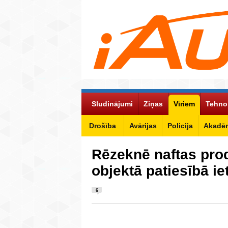
Sludinājumi
Ziņas
Vīriem
Tehno
Drošība
Avārijas
Policija
Akadēm
Rēzeknē naftas pro
objektā patiesībā ie
6