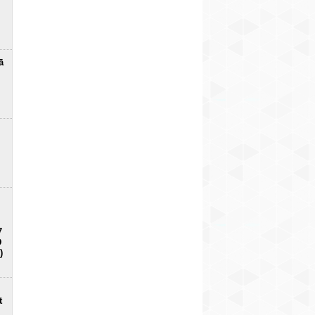
ā
7
D
)
t