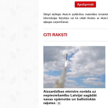
Stingri aizliegts iAuto.lv publicētos materiālus izmant
informācijas līdzekļos vai kā citādi rīkoties ar iAut
atļaujas saņemšanas.
CITI RAKSTI
Aizsardzības ministrs norāda uz
nepieciešamību Latvijai sagādāt
savas spārnotās un ballistiskās
raķetes
5