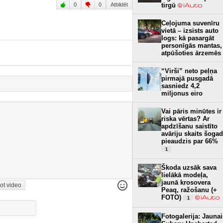
tirgū
0
0
Atbildēt
Ceļojuma suvenīru
vietā – izsists auto
logs: kā pasargāt
personīgās mantas,
atpūšoties ārzemēs
“Virši” neto peļņa
pirmajā pusgadā
sasniedz 4,2
miljonus eiro
Vai pāris minūtes ir
riska vērtas? Ar
apdzīšanu saistīto
avāriju skaits šogad
pieaudzis par 66%
1
Škoda uzsāk sava
lielākā modeļa,
jaunā krosovera
ot video
Peaq, ražošanu (+
FOTO)
1
Fotogalerija: Jaunai