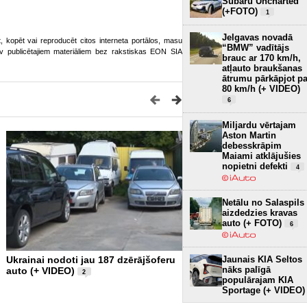
Subaru Uncharted
(+FOTO)
1
Jelgavas novadā
ot, kopēt vai reproducēt citos interneta portālos, masu
“BMW” vadītājs
o.lv publicētajiem materiāliem bez rakstiskas EON SIA
brauc ar 170 km/h,
atļauto braukšanas
ātrumu pārkāpjot pa
80 km/h (+ VIDEO)
6
Miljardu vērtajam
Aston Martin
debesskrāpim
Maiami atklājušies
nopietni defekti
4
Netālu no Salaspils
aizdedzies kravas
auto (+ FOTO)
6
Jaunais KIA Seltos
Ukrainai nodoti jau 187 dzērājšoferu
Pārāk ilgi un jau par vēlu - 
nāks palīgā
auto (+ VIDEO)
politikas ekspertu Edvard
2
populārajam KIA
VIDEO)
2
Sportage (+ VIDEO)