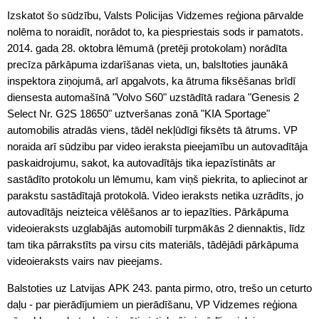
Izskatot šo sūdzību, Valsts Policijas Vidzemes reģiona pārvalde
nolēma to noraidīt, norādot to, ka piespriestais sods ir pamatots.
2014. gada 28. oktobra lēmumā (pretēji protokolam) norādīta
precīza pārkāpuma izdarīšanas vieta, un, balsltoties jaunākā
inspektora ziņojumā, arī apgalvots, ka ātruma fiksēšanas brīdī
diensesta automašīnā "Volvo S60" uzstādītā radara "Genesis 2
Select Nr. G2S 18650" uztveršanas zonā "KIA Sportage"
automobilis atradās viens, tādēl nekļūdīgi fiksēts tā ātrums. VP
noraida arī sūdzibu par video ieraksta pieejamību un autovadītāja
paskaidrojumu, sakot, ka autovadītājs tika iepazīstināts ar
sastādīto protokolu un lēmumu, kam viņš piekrita, to apliecinot ar
parakstu sastādītajā protokolā. Video ieraksts netika uzrādīts, jo
autovadītājs neizteica vēlēšanos ar to iepazīties. Pārkāpuma
videoieraksts uzglabājās automobilī turpmākās 2 diennaktis, līdz
tam tika pārrakstīts pa virsu cits materiāls, tādējādi pārkāpuma
videoieraksts vairs nav pieejams.
Balstoties uz Latvijas APK 243. panta pirmo, otro, trešo un ceturto
daļu - par pierādījumiem un pierādīšanu, VP Vidzemes reģiona