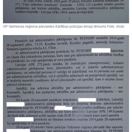
VP Valmieras reģiona pārvaldes Kārtības policijas biroja lēmums Foto: iAuto