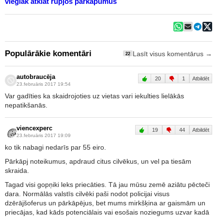
vieglāk atklāt rupjos pārkāpumus
Populārākie komentāri
Lasīt visus komentārus →
22
autobraucēja
20
1
Atbildēt
23.februāris 2017 19:54
Var gadīties ka skaidrojoties uz vietas vari iekulties lielākās
nepatikšanās.
viencexperc
19
44
Atbildēt
23.februāris 2017 19:09
ko tik nabagi nedarīs par 55 eiro.
Pārkāpj noteikumus, apdraud citus cilvēkus, un vel pa tiesām
skraida.
Tagad visi gopņiki leks priecāties. Tā jau mūsu zemē aziātu pēcteči
dara. Normālās valstīs cilvēki paši nodot policijai visus
dzērājšoferus un pārkāpējus, bet mums mirkšķina ar gaismām un
priecājas, kad kāds potenciālais vai esošais noziegums uzvar kadā