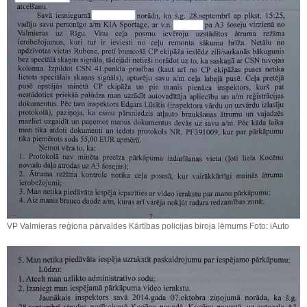
VP Valmieras reģiona pārvaldes Kārtības policijas biroja lēmums Foto: iAuto