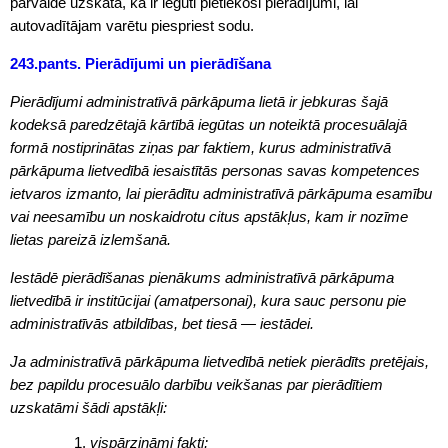
pārvalde uzskata, ka ir iegūti pietiekoši pierādījumi, lai
autovadītājam varētu piespriest sodu.
243.pants. Pierādījumi un pierādīšana
Pierādījumi administratīvā pārkāpuma lietā ir jebkuras šajā
kodeksā paredzētajā kārtībā iegūtas un noteiktā procesuālajā
formā nostiprinātas ziņas par faktiem, kurus administratīvā
pārkāpuma lietvedībā iesaistītās personas savas kompetences
ietvaros izmanto, lai pierādītu administratīvā pārkāpuma esamību
vai neesamību un noskaidrotu citus apstākļus, kam ir nozīme
lietas pareizā izlemšanā.
Iestādē pierādīšanas pienākums administratīvā pārkāpuma
lietvedībā ir institūcijai (amatpersonai), kura sauc personu pie
administratīvās atbildības, bet tiesā — iestādei.
Ja administratīvā pārkāpuma lietvedībā netiek pierādīts pretējais,
bez papildu procesuālo darbību veikšanas par pierādītiem
uzskatāmi šādi apstākļi:
vispārzināmi fakti;