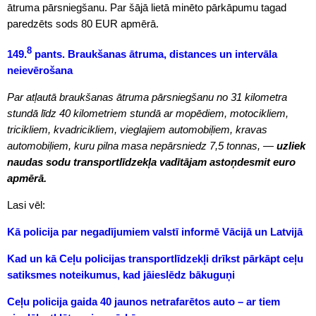
ātruma pārsniegšanu. Par šājā lietā minēto pārkāpumu tagad
paredzēts sods 80 EUR apmērā.
8
149.
pants. Braukšanas ātruma, distances un intervāla
neievērošana
Par atļautā braukšanas ātruma pārsniegšanu no 31 kilometra
stundā līdz 40 kilometriem stundā ar mopēdiem, motocikliem,
tricikliem, kvadricikliem, vieglajiem automobiļiem, kravas
automobiļiem, kuru pilna masa nepārsniedz 7,5 tonnas, —
uzliek
naudas sodu transportlīdzekļa vadītājam astoņdesmit euro
apmērā.
Lasi vēl:
Kā policija par negadījumiem valstī informē Vācijā un Latvijā
Kad un kā Ceļu policijas transportlīdzekļi drīkst pārkāpt ceļu
satiksmes noteikumus, kad jāieslēdz bākuguņi
Ceļu policija gaida 40 jaunos netrafarētos auto – ar tiem