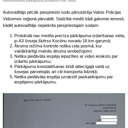
Administratīvā pārkāpuma protokols Foto: iAuto
Autovadītājs pēcāk piespriesto sodu pārsūdzēja Valsts Policijas
Vidzemes reģionā pārvaldē. Sūdzībā minēti šādi galvenie iemesli,
kādēļ autovadītājs nepiekrita piespriestajam sodam:
Protokolā nav minēta precīza pārkāpuma izdarīšanas vieta,
jo A3 šoseja šķērso Kocēnu novadu 16 km garumā;
Ātruma režīma kontrole notika ceļa posmā, kur
vairākkārtīgi mainās ātruma ierobežojumi;
Netika piedāvāta iespēja iepazīties ar video ierakstu par
izdarīto pārkāpumu;
Pārkāpuma konstatēšanas brīdī attiecīgajā vietā uz
šosejas pārvietojās arī citi transporta līdzeķļi;
Netika piedāvāta iespēja uzrakstīt paskaidrojumu par
iespējamo pārkāpumu.