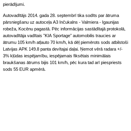
pierādījumi.
Autovadītājs 2014. gada 28. septembrī tika sodīts par ātruma
pārsniegšanu uz autoceļa A3 Inčukalns - Valmiera - Igaunijas
robeža, Kocēnu pagastā. Pēc informācijas sastādītajā protokolā,
autovadītāja vadītais "KIA Sportage" automobilis traucies ar
ātrumu 105 km/h atļauto 70 km/h, kā dēļ piemērots sods atbilstoši
Latvijas APK 149.8 panta devītajai daļai. Ņemot vērā radara +/-
3% kļūdas iespējamību, iespējamais fiksētais minimālais
braukšanas ātrums bijis 101 km/h, pēc kura tad arī piespriests
sods 55 EUR apmērā.