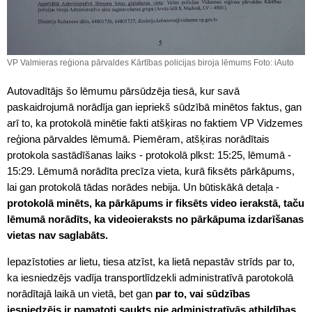
VP Valmieras reģiona pārvaldes Kārtības policijas biroja lēmums Foto: iAuto
Autovadītājs šo lēmumu pārsūdzēja tiesā, kur savā
paskaidrojumā norādīja gan iepriekš sūdzībā minētos faktus, gan
arī to, ka protokolā minētie fakti atšķiras no faktiem VP Vidzemes
reģiona pārvaldes lēmumā. Piemēram, atšķiras norādītais
protokola sastādīšanas laiks - protokolā plkst: 15:25, lēmumā -
15:29. Lēmumā norādīta precīza vieta, kurā fiksēts pārkāpums,
lai gan protokolā tādas norādes nebija. Un būtiskākā detaļa -
protokolā minēts, ka pārkāpums ir fiksēts video ierakstā, taču
lēmumā norādīts, ka videoieraksts no pārkāpuma izdarīšanas
vietas nav saglabāts.
Iepazīstoties ar lietu, tiesa atzīst, ka lietā nepastāv strīds par to,
ka iesniedzējs vadīja transportlīdzekli administratīvā parotokolā
norādītajā laikā un vietā, bet gan
par to, vai sūdzības
iesniedzējs ir pamatoti saukts pie administratīvās atbildības.