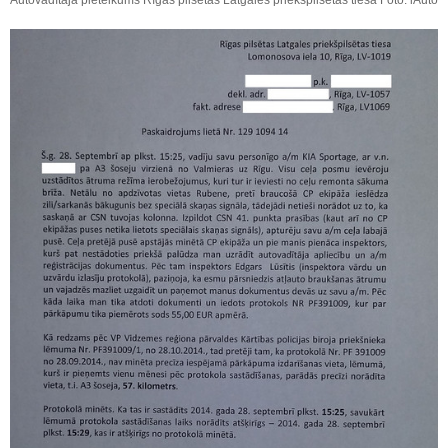
Autovadītāja pieteikums Rīgas pilsētas Latgales priekšpilsētas tiesā Foto: iAuto