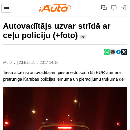
Autovadītājs uzvar strīdā ar
ceļu policiju (+foto)
22
iAuto.lv | 23.februāris 2017 14:16
Tiesa atcēlusi autovadītājam piespriesto sodu 55 EUR apmērā
pretrunīga Kārtības policijas lēmuma un pierādījumu trūkuma dēļ.