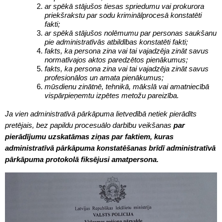
ar spēkā stājušos tiesas spriedumu vai prokurora
priekšrakstu par sodu kriminālprocesā konstatēti
fakti;
ar spēkā stājušos nolēmumu par personas saukšanu
pie administratīvās atbildības konstatēti fakti;
fakts, ka persona zina vai tai vajadzēja zināt savus
normatīvajos aktos paredzētos pienākumus;
fakts, ka persona zina vai tai vajadzēja zināt savus
profesionālos un amata pienākumus;
mūsdienu zinātnē, tehnikā, mākslā vai amatniecībā
vispārpieņemtu izpētes metožu pareizība.
Ja vien administratīvā pārkāpuma lietvedībā netiek pierādīts
pretējais, bez papildu procesuālo darbību veikšanas
par
pierādījumu uzskatāmas ziņas par faktiem, kuras
administratīvā pārkāpuma konstatēšanas brīdī administratīvā
pārkāpuma protokolā fiksējusi amatpersona.