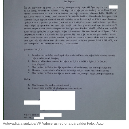
Autovadītāja sūdzība VP Valmieras reģiona pārvaldei Foto: iAuto