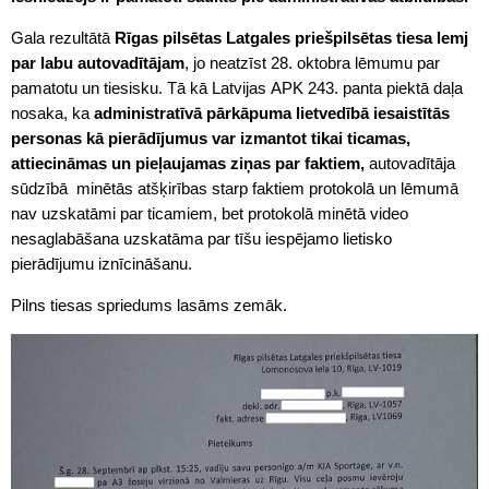
Gala rezultātā
Rīgas pilsētas Latgales priešpilsētas tiesa lemj
par labu autovadītājam
, jo neatzīst 28. oktobra lēmumu par
pamatotu un tiesisku. Tā kā Latvijas APK 243. panta piektā daļa
nosaka, ka
administratīvā pārkāpuma lietvedībā iesaistītās
personas kā pierādījumus var izmantot tikai ticamas,
attiecināmas un pieļaujamas ziņas par faktiem,
autovadītāja
sūdzībā minētās atšķirības starp faktiem protokolā un lēmumā
nav uzskatāmi par ticamiem, bet protokolā minētā video
nesaglabāšana uzskatāma par tīšu iespējamo lietisko
pierādījumu iznīcināšanu.
Pilns tiesas spriedums lasāms zemāk.