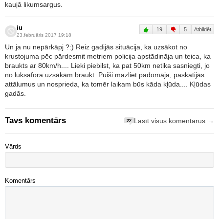
kaujā likumsargus.
iu
19
5
Atbildēt
23.februāris 2017 19:18
Un ja nu nepārkāpj ?:) Reiz gadijās situācija, ka uzsākot no
krustojuma pēc pārdesmit metriem policija apstādināja un teica, ka
braukts ar 80km/h.... Lieki piebilst, ka pat 50km netika sasniegti, jo
no luksafora uzsākām braukt. Puiši mazliet padomāja, paskatijās
attālumus un nosprieda, ka tomēr laikam būs kāda kļūda.... Kļūdas
gadās.
Tavs komentārs
Lasīt visus komentārus →
22
Vārds
Komentārs