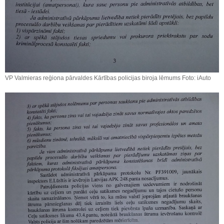
VP Valmieras reģiona pārvaldes Kārtības policijas biroja lēmums Foto: iAuto