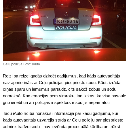
Ceļu policija Foto: iAuto
Reizi pa reizei gadās dzirdēt gadījumus, kad kāds autovadītājs
nav apmierināts ar Ceļu policijas piespriesto sodu. Kāds izrāda
cīņas sparu un lēmumus pārsūdz, cits sakož zobus un sodu
nomaksā. Kad emocijas ņem virsroku, tad liekas, ka visa pasaule
grib ieriebt un arī policijas inspektors ir sodījis nepamatoti.
Taču iAuto rīcībā nonākusi informācija par kādu gadījumu, kur
kāds autovadītājs uzvarējis strīdā ar Ceļu policiju par piespriesto
administratīvo sodu - nav ievērota procesuālā kārtība un trūkst