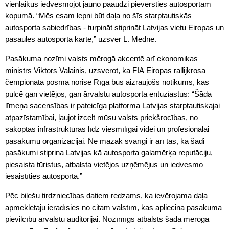
vienlaikus iedvesmojot jauno paaudzi pievērsties autosportam
kopumā. “Mēs esam lepni būt daļa no šīs starptautiskās
autosporta sabiedrības - turpināt stiprināt Latvijas vietu Eiropas un
pasaules autosporta kartē,” uzsver L. Medne.
Pasākuma nozīmi valsts mērogā akcentē arī ekonomikas
ministrs Viktors Valainis, uzsverot, ka FIA Eiropas rallijkrosa
čempionāta posma norise Rīgā būs aizraujošs notikums, kas
pulcē gan vietējos, gan ārvalstu autosporta entuziastus: “Šāda
līmeņa sacensības ir pateicīga platforma Latvijas starptautiskajai
atpazīstamībai, ļaujot izcelt mūsu valsts priekšrocības, no
sakoptas infrastruktūras līdz viesmīlīgai videi un profesionālai
pasākumu organizācijai. Ne mazāk svarīgi ir arī tas, ka šādi
pasākumi stiprina Latvijas kā autosporta galamērķa reputāciju,
piesaista tūristus, atbalsta vietējos uzņēmējus un iedvesmo
iesaistīties autosportā.”
Pēc biļešu tirdzniecības datiem redzams, ka ievērojama daļa
apmeklētāju ieradīsies no citām valstīm, kas apliecina pasākuma
pievilcību ārvalstu auditorijai. Nozīmīgs atbalsts šāda mēroga