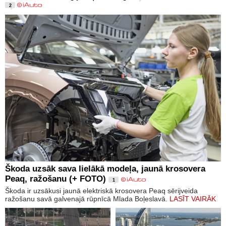
2
Škoda uzsāk sava lielākā modeļa, jaunā krosovera
Peaq, ražošanu (+ FOTO)
1
Škoda ir uzsākusi jaunā elektriskā krosovera Peaq sērijveida
ražošanu savā galvenajā rūpnīcā Mlada Boļeslavā.
LASĪT VAIRĀK