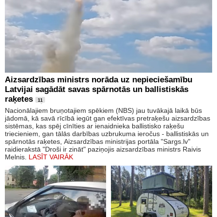
Aizsardzības ministrs norāda uz nepieciešamību
Latvijai sagādāt savas spārnotās un ballistiskās
raķetes
11
Nacionālajiem bruņotajiem spēkiem (NBS) jau tuvākajā laikā būs
jādomā, kā savā rīcībā iegūt gan efektīvas pretraķešu aizsardzības
sistēmas, kas spēj cīnīties ar ienaidnieka ballistisko raķešu
triecieniem, gan tālās darbības uzbrukuma ieročus - ballistiskās un
spārnotās raķetes, Aizsardzības ministrijas portāla "Sargs.lv"
raidierakstā "Droši ir zināt" paziņojis aizsardzības ministrs Raivis
Melnis.
LASĪT VAIRĀK