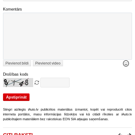
Komentārs
Pievienot bildi
Pievienot video
Drošības kods
Stingri aizliegts iAuto.lv publicētos materiālus izmantot, kopēt vai reproducēt citos
interneta portālos, masu informācijas līdzekļos vai kā citādi rīkoties ar iAuto.lv
publicētajiem materiāliem bez rakstiskas EON SIA atļaujas saņemšanas.