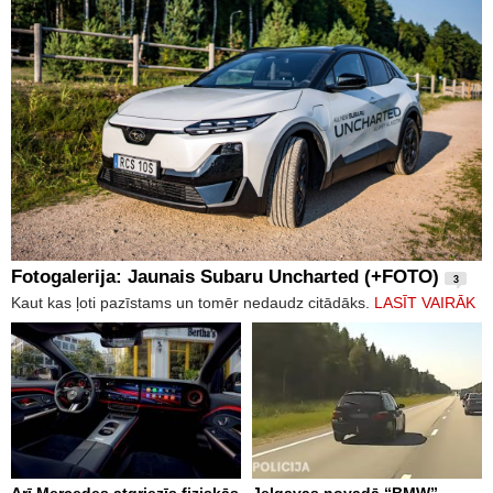
Fotogalerija: Jaunais Subaru Uncharted (+FOTO)
3
Kaut kas ļoti pazīstams un tomēr nedaudz citādāks.
LASĪT VAIRĀK