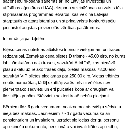
sacensību rīkošanā saņemts arī no Latvijas Investīciju un
attīstības aģentūras (LIAA) eksporta veicināšanas un valsts tēla
stiprināšanas programmas ietvaros, kas veicina Latvijas
starptautisko atpazīstamību un stiprina valsts konkurētspēju,
piesaistot augstas pievienotās vērtības pasākumus.
Informācija par biļetēm
Biļešu cenas noteiktas atbilstoši tribīņu izvietojumam un trases
redzamībai. Zemākās cena biļetes D tribīnē - 45,00 eiro, no kuras
labi pārskatāma daļa trases, savukārt A tribīnē, kas piedāvā
plašu skatu uz lielāko trases daļu, biļetes maksās 78,00 eiro,
savukārt VIP biļetes pieejamas par 250,00 eiro. Vietas tribīnēs
nebūs numurētas, tādēļ skatītāji varēs brīvi izvēlēties sev
piemērotāko sēdvietu un ērti pulcēties kopā ar draugiem vai
līdzjutēju grupām. Stāvvietu sektori trasē nebūs pieejami.
Bērniem līdz 6 gadu vecumam, neaizņemot atsevišķu sēdvietu
ieeja bez maksas. Jauniešiem 7 - 17 gadu vecumā kā arī
pensionāriem un invalīdiem, uzrādot pie ieejas derīgu personu
apliecinošu dokumentu, pensionāra vai invaliditātes apliecību,