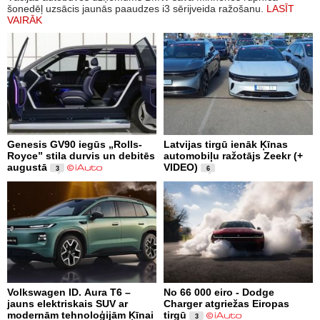
šonedēļ uzsācis jaunās paaudzes i3 sērijveida ražošanu.
LASĪT
VAIRĀK
Genesis GV90 iegūs „Rolls-
Latvijas tirgū ienāk Ķīnas
Royce” stila durvis un debitēs
automobiļu ražotājs Zeekr (+
augustā
VIDEO)
3
6
Volkswagen ID. Aura T6 –
No 66 000 eiro - Dodge
jauns elektriskais SUV ar
Charger atgriežas Eiropas
modernām tehnoloģijām Ķīnai
tirgū
3