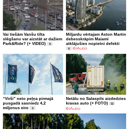
Vai tiešām Vanšu tilta
Miljardu vērtajam Aston Martin
slēgšanu var aizstāt ar dažiem
debesskrāpim Maiami
Park&Ride? (+ VIDEO)
atklājušies nopietni defekti
9
6
“Virši” neto peļņa pirmajā
Netālu no Salaspils aizdedzies
pusgadā sasniedz 4,2
kravas auto (+ FOTO)
12
miljonus eiro
3