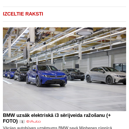
IZCELTIE RAKSTI
BMW uzsāk elektriskā i3 sērijveida ražošanu (+
FOTO)
1
Vācijas autobūves uzņēmums BMW savā Minhenes rūpnīcā