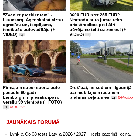
"Zvaniet prezidentam" -
3600 EUR pret 255 EUR?
likumsargi Āgenskalnā aiztur
Neatradu auto jumta telts
agresīvu un, iespējams,
priekšrocības pret ātri
iereibušu autovadītāju (+
būvējamo telti uz zemes! (+
VIDEO)
VIDEO)
3
8
Pirmajam super sporta auto
Drošībai, ne sodiem - Igaunijā
pasaulē 60 gadi –
par mobilajiem radariem
Lamborghini piesaka īpašo
brīdinās ceļa zimes
12
versiju 99 vienībās (+ FOTO)
3
JAUNĀKAIS FORUMĀ
Lynk & Co 08 tests Latvijā 2026 / 2027 – reāls patēriņš, cena,