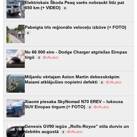
Elektriskais Škoda Peaq varēs nobraukt līdz pat
650 km (+ VIDEO)
8
Pabeigta trīs reģionālo veloceļu izbūve (+ FOTO)
6
No 66 000 eiro - Dodge Charger atgriežas Eiropas
tirgū
3
Miljardu vērtajam Aston Martin debesskrāpim
Maiami atklājušies nopietni defekti
6
Xiaomi piesaka SkyNomad N70 EREV – luksusa
SUV Eiropas tirgum (+ FOTO)
4
Genesis GV90 iegūs „Rolls-Royce” stila durvis un
debitēs augustā
3