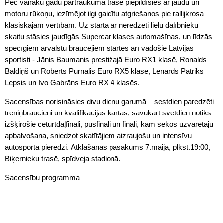
Pēc vairāku gadu pārtraukuma trase piepildīsies ar jaudu un
motoru rūkoņu, iezīmējot ilgi gaidītu atgriešanos pie rallijkrosa
klasiskajām vērtībām. Uz starta ar neredzēti lielu dalībnieku
skaitu stāsies jaudīgās Supercar klases automašīnas, un līdzās
spēcīgiem ārvalstu braucējiem startēs arī vadošie Latvijas
sportisti - Jānis Baumanis prestižajā Euro RX1 klasē, Ronalds
Baldiņš un Roberts Purnalis Euro RX5 klasē, Lenards Patriks
Lepsis un Ivo Gabrāns Euro RX 4 klasēs.
Sacensības norisināsies divu dienu garumā – sestdien paredzēti
treniņbraucieni un kvalifikācijas kārtas, savukārt svētdien notiks
izšķirošie ceturtdaļfināli, pusfināli un fināli, kam sekos uzvarētāju
apbalvošana, sniedzot skatītājiem aizraujošu un intensīvu
autosporta pieredzi. Atklāšanas pasākums 7.maijā, plkst.19:00,
Biķernieku trasē, spīdveja stadionā.
Sacensību programma