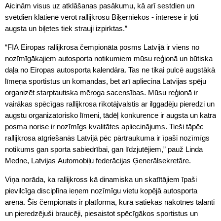
Aicinām visus uz atklāšanas pasākumu, kā arī sestdien un
svētdien klātienē vērot rallijkrosu Biķerniekos - interese ir ļoti
augsta un biļetes tiek strauji izpirktas.”
“FIA Eiropas rallijkrosa čempionāta posms Latvijā ir viens no
nozīmīgākajiem autosporta notikumiem mūsu reģionā un būtiska
daļa no Eiropas autosporta kalendāra. Tas ne tikai pulcē augstākā
līmeņa sportistus un komandas, bet arī apliecina Latvijas spēju
organizēt starptautiska mēroga sacensības. Mūsu reģionā ir
vairākas spēcīgas rallijkrosa rīkotājvalstis ar ilggadēju pieredzi un
augstu organizatorisko līmeni, tādēļ konkurence ir augsta un katra
posma norise ir nozīmīgs kvalitātes apliecinājums. Tieši tāpēc
rallijkrosa atgriešanās Latvijā pēc pārtraukuma ir īpaši nozīmīgs
notikums gan sporta sabiedrībai, gan līdzjutējiem,” pauž Linda
Medne, Latvijas Automobiļu federācijas Ģenerālsekretāre.
Viņa norāda, ka rallijkross kā dinamiska un skatītājiem īpaši
pievilcīga disciplīna ieņem nozīmīgu vietu kopējā autosporta
arēnā. Šis čempionāts ir platforma, kurā satiekas nākotnes talanti
un pieredzējuši braucēji, piesaistot spēcīgākos sportistus un