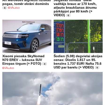
Arī Mercedes atgriezīs fiziskās
Jelgavas novadā “BMW”
pogas, tomēr ekrāni dominēs
vadītājs brauc ar 170 km/h,
atļauto braukšanas ātrumu
6
pārkāpjot par 80 km/h (+
VIDEO)
6
Xiaomi piesaka SkyNomad
Šodien (5.08) degvielai akcijas
N70 EREV – luksusa SUV
cenas: Dīzelis 1.817 un 95.
Eiropas tirgum (+ FOTO)
benzīns 1.737 EUR! Nafta 75.6
4
USD par barelu (+ VIDEO)
9