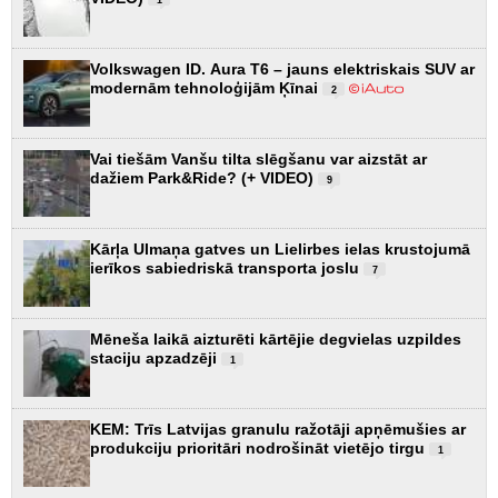
1
Volkswagen ID. Aura T6 – jauns elektriskais SUV ar
modernām tehnoloģijām Ķīnai
2
Vai tiešām Vanšu tilta slēgšanu var aizstāt ar
dažiem Park&Ride? (+ VIDEO)
9
Kārļa Ulmaņa gatves un Lielirbes ielas krustojumā
ierīkos sabiedriskā transporta joslu
7
Mēneša laikā aizturēti kārtējie degvielas uzpildes
staciju apzadzēji
1
KEM: Trīs Latvijas granulu ražotāji apņēmušies ar
produkciju prioritāri nodrošināt vietējo tirgu
1