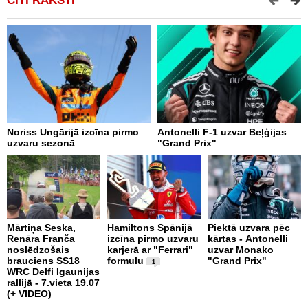
CITI RAKSTI
Noriss Ungārijā izcīna pirmo
Antonelli F-1 uzvar Beļģijas
A
uzvaru sezonā
"Grand Prix"
"
p
Mārtiņa Seska,
Hamiltons Spānijā
Piektā uzvara pēc
Renāra Franča
izcīna pirmo uzvaru
kārtas - Antonelli
noslēdzošais
karjerā ar "Ferrari"
uzvar Monako
A
brauciens SS18
formulu
"Grand Prix"
J
1
WRC Delfi Igaunijas
P
rallijā - 7.vieta 19.07
k
(+ VIDEO)