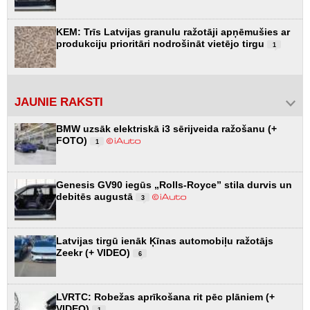
KEM: Trīs Latvijas granulu ražotāji apņēmušies ar
produkciju prioritāri nodrošināt vietējo tirgu
1
JAUNIE RAKSTI
BMW uzsāk elektriskā i3 sērijveida ražošanu (+
FOTO)
1
Genesis GV90 iegūs „Rolls-Royce” stila durvis un
debitēs augustā
3
Latvijas tirgū ienāk Ķīnas automobiļu ražotājs
Zeekr (+ VIDEO)
6
LVRTC: Robežas aprīkošana rit pēc plāniem (+
VIDEO)