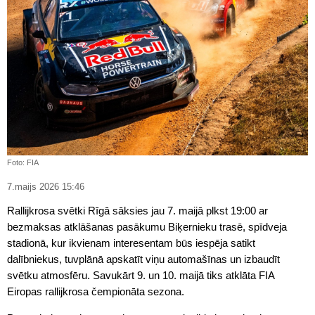
Foto: FIA
7.maijs 2026 15:46
Rallijkrosa svētki Rīgā sāksies jau 7. maijā plkst 19:00 ar
bezmaksas atklāšanas pasākumu Biķernieku trasē, spīdveja
stadionā, kur ikvienam interesentam būs iespēja satikt
dalībniekus, tuvplānā apskatīt viņu automašīnas un izbaudīt
svētku atmosfēru. Savukārt 9. un 10. maijā tiks atklāta FIA
Eiropas rallijkrosa čempionāta sezona.