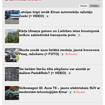
Dienas
Nedēļas
Latvijas tirgū ienāk Ķīnas automobiļu ražotājs
Zeekr (+ VIDEO)
6
Kārļa Ulmaņa gatves un Lielirbes ielas krustojumā
ierīkos sabiedriskā transporta joslu
7
Škoda uzsāk sava lielākā modeļa, jaunā krosovera
Peaq, ražošanu (+ FOTO)
1
Vai tiešām Vanšu tilta slēgšanu var aizstāt ar
dažiem Park&Ride? (+ VIDEO)
9
Volkswagen ID. Aura T6 – jauns elektriskais SUV ar
modernām tehnoloģijām Ķīnai
2