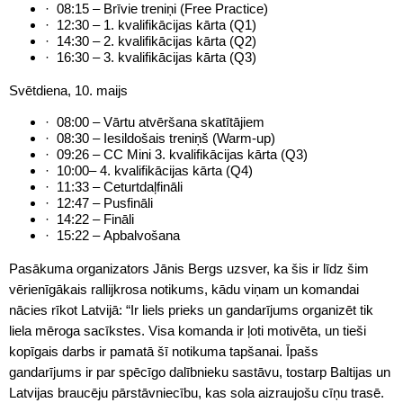
· 08:15 – Brīvie treniņi (Free Practice)
· 12:30 – 1. kvalifikācijas kārta (Q1)
· 14:30 – 2. kvalifikācijas kārta (Q2)
· 16:30 – 3. kvalifikācijas kārta (Q3)
Svētdiena, 10. maijs
· 08:00 – Vārtu atvēršana skatītājiem
· 08:30 – Iesildošais treniņš (Warm-up)
· 09:26 – CC Mini 3. kvalifikācijas kārta (Q3)
· 10:00– 4. kvalifikācijas kārta (Q4)
· 11:33 – Ceturtdaļfināli
· 12:47 – Pusfināli
· 14:22 – Fināli
· 15:22 – Apbalvošana
Pasākuma organizators Jānis Bergs uzsver, ka šis ir līdz šim
vērienīgākais rallijkrosa notikums, kādu viņam un komandai
nācies rīkot Latvijā: “Ir liels prieks un gandarījums organizēt tik
liela mēroga sacīkstes. Visa komanda ir ļoti motivēta, un tieši
kopīgais darbs ir pamatā šī notikuma tapšanai. Īpašs
gandarījums ir par spēcīgo dalībnieku sastāvu, tostarp Baltijas un
Latvijas braucēju pārstāvniecību, kas sola aizraujošu cīņu trasē.