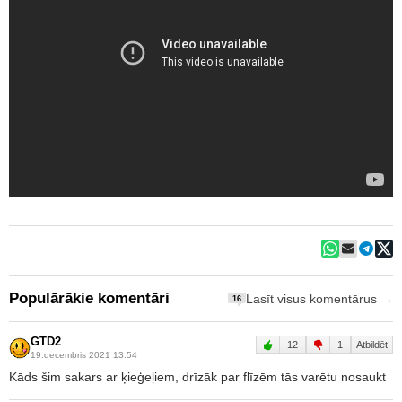
Populārākie komentāri
Lasīt visus komentārus →
16
GTD2
12
1
Atbildēt
19.decembris 2021 13:54
Kāds šim sakars ar ķieģeļiem, drīzāk par flīzēm tās varētu nosaukt