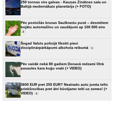
250 tonnas virs galvas - Kauņas Zinātnes sala un
Baltijā modernākais planetārijs (+ FOTO)
Pēc postošās krusas Saulkrastu pusē – desmitiem
bojātu automašīnu un zaudējumi ap 100 000 eiro
2
Šogad Valsts policijā fiksēti pieci
disciplinārpārkāpumi alkohola reibumā
1
Pēc vairāk nekā 80 gadiem Donavā redzami Otrā
pasaules kara kuģu vraki (+ VIDEO)
3600 EUR pret 255 EUR? Neatradu auto jumta telts
priekšrocības pret ātri būvējamo telti uz zemes! (+
VIDEO)
4