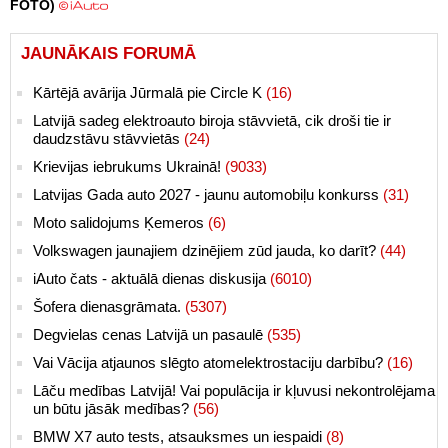
FOTO)
JAUNĀKAIS FORUMĀ
Kārtējā avārija Jūrmalā pie Circle K
(16)
Latvijā sadeg elektroauto biroja stāvvietā, cik droši tie ir
daudzstāvu stāvvietās
(24)
Krievijas iebrukums Ukrainā!
(9033)
Latvijas Gada auto 2027 - jaunu automobiļu konkurss
(31)
Moto salidojums Ķemeros
(6)
Volkswagen jaunajiem dzinējiem zūd jauda, ko darīt?
(44)
iAuto čats - aktuālā dienas diskusija
(6010)
Šofera dienasgrāmata.
(5307)
Degvielas cenas Latvijā un pasaulē
(535)
Vai Vācija atjaunos slēgto atomelektrostaciju darbību?
(16)
Lāču medības Latvijā! Vai populācija ir kļuvusi nekontrolējama
un būtu jāsāk medības?
(56)
BMW X7 auto tests, atsauksmes un iespaidi
(8)