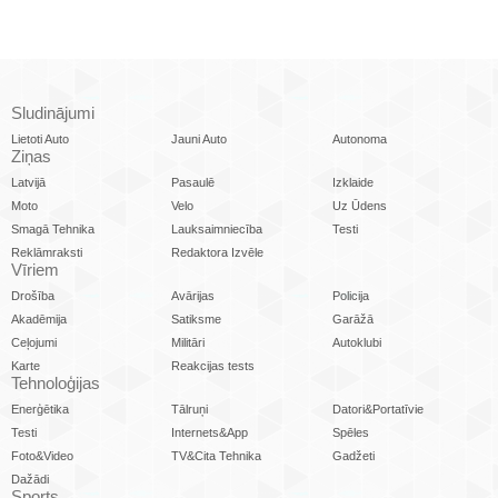
Sludinājumi
Lietoti Auto
Jauni Auto
Autonoma
Ziņas
Latvijā
Pasaulē
Izklaide
Moto
Velo
Uz Ūdens
Smagā Tehnika
Lauksaimniecība
Testi
Reklāmraksti
Redaktora Izvēle
Vīriem
Drošība
Avārijas
Policija
Akadēmija
Satiksme
Garāžā
Ceļojumi
Militāri
Autoklubi
Karte
Reakcijas tests
Tehnoloģijas
Enerģētika
Tālruņi
Datori&Portatīvie
Testi
Internets&App
Spēles
Foto&Video
TV&Cita Tehnika
Gadžeti
Dažādi
Sports