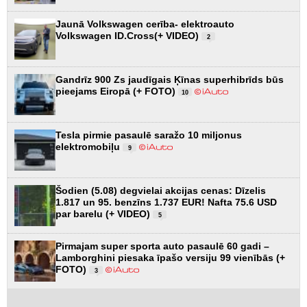
Jaunā Volkswagen cerība- elektroauto
Volkswagen ID.Cross(+ VIDEO)
2
Gandrīz 900 Zs jaudīgais Ķīnas superhibrīds būs
pieejams Eiropā (+ FOTO)
10
Tesla pirmie pasaulē saražo 10 miljonus
elektromobiļu
9
Šodien (5.08) degvielai akcijas cenas: Dīzelis
1.817 un 95. benzīns 1.737 EUR! Nafta 75.6 USD
par barelu (+ VIDEO)
5
Pirmajam super sporta auto pasaulē 60 gadi –
Lamborghini piesaka īpašo versiju 99 vienībās (+
FOTO)
3