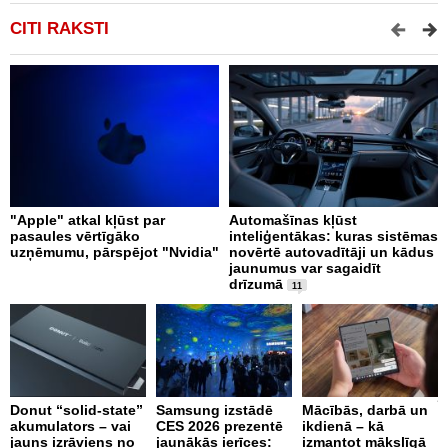
CITI RAKSTI
"Apple" atkal kļūst par
Automašīnas kļūst
I
pasaules vērtīgāko
inteliģentākas: kuras sistēmas
d
uzņēmumu, pārspējot "Nvidia"
novērtē autovadītāji un kādus
t
jaunumus var sagaidīt
drīzumā
11
K
j
Donut “solid-state”
Samsung izstādē
Mācībās, darbā un
n
akumulators – vai
CES 2026 prezentē
ikdienā – kā
t
jauns izrāviens no
jaunākās ierīces:
izmantot mākslīgā