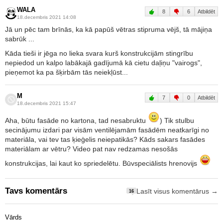
WALA
8
6
Atbildēt
18.decembris 2021 14:08
Jā un pēc tam brīnās, ka kā papūš vētras stipruma vējš, tā mājiņa
sabrūk ...
Kāda tieši ir jēga no lieka svara kurš konstrukcijām stingrību
nepiedod un kalpo labākajā gadījumā kā cietu daļiņu "vairogs",
pieņemot ka pa šķirbām tās neiekļūst...
M
7
0
Atbildēt
18.decembris 2021 15:47
Aha, būtu fasāde no kartona, tad nesabruktu
) Tik stulbu
secinājumu izdari par visām ventilējamām fasādēm neatkarīgi no
materiāla, vai tev tas ķieģelis neiepatikās? Kāds sakars fasādes
materiālam ar vētru? Video pat nav redzamas nesošās
konstrukcijas, lai kaut ko spriedelētu. Būvspeciālists hrenovijs
Tavs komentārs
Lasīt visus komentārus →
16
Vārds