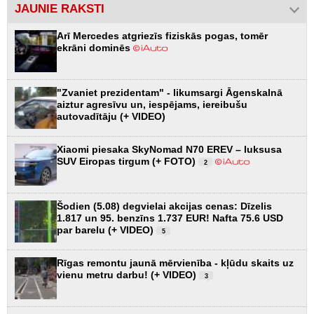
JAUNIE RAKSTI
Arī Mercedes atgriezīs fiziskās pogas, tomēr
ekrāni dominēs
"Zvaniet prezidentam" - likumsargi Āgenskalnā
aiztur agresīvu un, iespējams, iereibušu
autovadītāju (+ VIDEO)
Xiaomi piesaka SkyNomad N70 EREV – luksusa
SUV Eiropas tirgum (+ FOTO)
2
Šodien (5.08) degvielai akcijas cenas: Dīzelis
1.817 un 95. benzīns 1.737 EUR! Nafta 75.6 USD
par barelu (+ VIDEO)
5
Rīgas remontu jaunā mērvienība - kļūdu skaits uz
vienu metru darbu! (+ VIDEO)
3