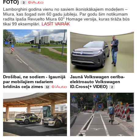
FOTO)
3
Lamborghini godina vienu no saviem ikoniskākajiem modeļiem –
Miura, kas šogad svin 60 gadu jubileju. Par godu šim notikumam
radīta īpaša Revuelto Miura 60° Homage versija, kuras tirāža būs
tikai 99 eksemplāri.
LASĪT VAIRĀK
Drošībai, ne sodiem - Igaunijā
Jaunā Volkswagen cerība-
par mobilajiem radariem
elektroauto Volkswagen
brīdinās ceļa zimes
ID.Cross(+ VIDEO)
12
2