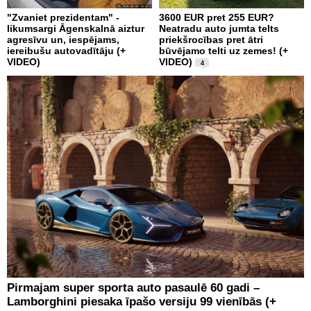
"Zvaniet prezidentam" -
3600 EUR pret 255 EUR?
likumsargi Āgenskalnā aiztur
Neatradu auto jumta telts
agresīvu un, iespējams,
priekšrocības pret ātri
iereibušu autovadītāju (+
būvējamo telti uz zemes! (+
VIDEO)
VIDEO)
4
Pirmajam super sporta auto pasaulē 60 gadi –
Lamborghini piesaka īpašo versiju 99 vienībās (+