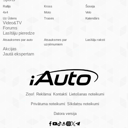
Rallijs
Kross
Šoseja
4x4
Moto
Velo
Uz Ūdens
Trases
Kalendārs
Video&TV
Forums
Lasītāju pieredze
Atsauksmes par auto
Atsauksmes par
Lasītāju raksti
uzņēmumiem
Akcijas
Jautā ekspertam
Ziņo!
Reklāma
Kontakti
Lietošanas noteikumi
Privātuma noteikumi
Sīkdatņu noteikumi
Datora versija