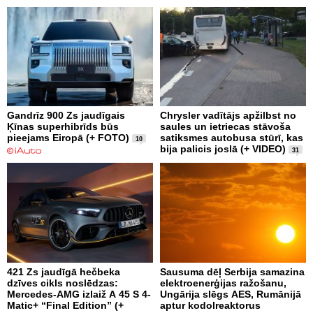
Gandrīz 900 Zs jaudīgais
Chrysler vadītājs apžilbst no
Ķīnas superhibrīds būs
saules un ietriecas stāvoša
pieejams Eiropā (+ FOTO)
satiksmes autobusa stūrī, kas
10
bija palicis joslā (+ VIDEO)
31
421 Zs jaudīgā hečbeka
Sausuma dēļ Serbija samazina
dzīves cikls noslēdzas:
elektroenerģijas ražošanu,
Mercedes-AMG izlaiž A 45 S 4-
Ungārija slēgs AES, Rumānijā
Matic+ “Final Edition” (+
aptur kodolreaktorus