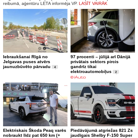
reibumā, aģentūru LETA informēja VP.
LASĪT VAIRĀK
Iebraukšanai Rīgā no
97 procenti – jūlijā arī Dānijā
Jelgavas puses atvērs
privātais sektors pircis
jaunuzbūvēto pārvadu
gandrīz tikai
4
elektroautomobiļus
2
Elektriskais Škoda Peaq varēs
Piedāvājumā atgriežas 821 Zs
nobraukt līdz pat 650 km (+
jaudīgais Shelby F-150 Super