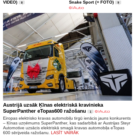
VIDEO)
Snake Sport (+ FOTO)
8
9
Austrijā uzsāk Ķīnas elektriskā kravinieka
SuperPanther eTopas600 ražošanu
1
Eiropas elektrisko kravas automobiļu tirgū ienācis jauns konkurents
– Ķīnas uzņēmums SuperPanther, kas sadarbībā ar Austrijas Steyr
Automotive uzsācis elektriskā smagā kravas automobiļa eTopas
600 sērijveida ražošanu.
LASĪT VAIRĀK