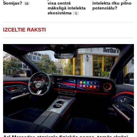
Somijas?
visa centrā
intelekta rīku pilno
14
mākslīgā intelekta
potenciālu?
ekosistēma
1
IZCELTIE RAKSTI