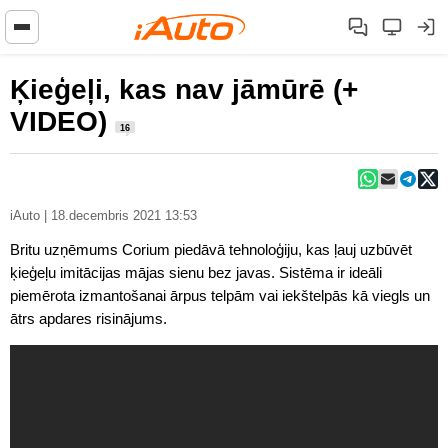
Ķieģeļi, kas nav jāmūrē (+
VIDEO)
16
iAuto | 18.decembris 2021 13:53
Britu uzņēmums Corium piedāvā tehnoloģiju, kas ļauj uzbūvēt
ķieģeļu imitācijas mājas sienu bez javas. Sistēma ir ideāli
piemērota izmantošanai ārpus telpām vai iekštelpās kā viegls un
ātrs apdares risinājums.