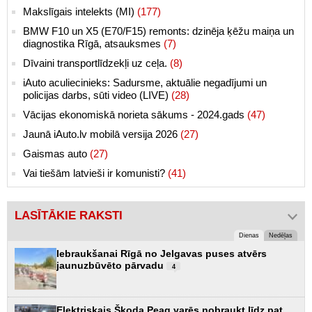
Makslīgais intelekts (MI)
(177)
BMW F10 un X5 (E70/F15) remonts: dzinēja ķēžu maiņa un
diagnostika Rīgā, atsauksmes
(7)
Dīvaini transportlīdzekļi uz ceļa.
(8)
iAuto aculiecinieks: Sadursme, aktuālie negadījumi un
policijas darbs, sūti video (LIVE)
(28)
Vācijas ekonomiskā norieta sākums - 2024.gads
(47)
Jaunā iAuto.lv mobilā versija 2026
(27)
Gaismas auto
(27)
Vai tiešām latvieši ir komunisti?
(41)
LASĪTĀKIE RAKSTI
Dienas
Nedēļas
Iebraukšanai Rīgā no Jelgavas puses atvērs
jaunuzbūvēto pārvadu
4
Elektriskais Škoda Peaq varēs nobraukt līdz pat