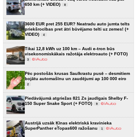
650 km (+ VIDEO)
8
3600 EUR pret 255 EUR? Neatradu auto jumta telts
priekšrocības pret ātri būvējamo telti uz zemes! (+
VIDEO)
4
Tikai 12,8 kWh uz 100 km – Audi e-tron būs
visekonomiskākais ražotāja elektroauto (+ FOTO)
3
Pēc postošās krusas Saulkrastu pusē – desmitiem
bojātu automašīnu un zaudējumi ap 100 000 eiro
2
Piedāvājumā atgriežas 821 Zs jaudīgais Shelby F-
150 Super Snake Sport (+ FOTO)
9
Austrijā uzsāk Ķīnas elektriskā kravinieka
SuperPanther eTopas600 ražošanu
1