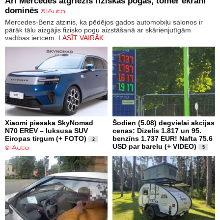
Arī Mercedes atgriezīs fiziskās pogas, tomēr ekrāni
dominēs
Mercedes-Benz atzinis, ka pēdējos gados automobiļu salonos ir
pārāk tālu aizgājis fizisko pogu aizstāšanā ar skārienjutīgām
vadības ierīcēm.
LASĪT VAIRĀK
Xiaomi piesaka SkyNomad
Šodien (5.08) degvielai akcijas
N70 EREV – luksusa SUV
cenas: Dīzelis 1.817 un 95.
Eiropas tirgum (+ FOTO)
benzīns 1.737 EUR! Nafta 75.6
2
USD par barelu (+ VIDEO)
5