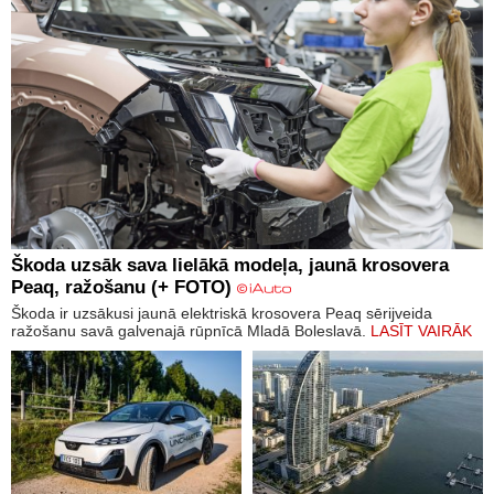
Škoda uzsāk sava lielākā modeļa, jaunā krosovera
Peaq, ražošanu (+ FOTO)
Škoda ir uzsākusi jaunā elektriskā krosovera Peaq sērijveida
ražošanu savā galvenajā rūpnīcā Mladā Boleslavā.
LASĪT VAIRĀK