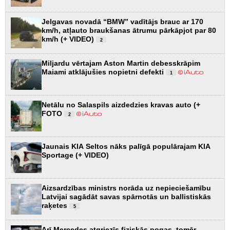
Jelgavas novadā “BMW” vadītājs brauc ar 170
km/h, atļauto braukšanas ātrumu pārkāpjot par 80
km/h (+ VIDEO)
2
Miljardu vērtajam Aston Martin debesskrāpim
Maiami atklājušies nopietni defekti
1
Netālu no Salaspils aizdedzies kravas auto (+
FOTO
2
Jaunais KIA Seltos nāks palīgā populārajam KIA
Sportage (+ VIDEO)
Aizsardzības ministrs norāda uz nepieciešamību
Latvijai sagādāt savas spārnotās un ballistiskās
raķetes
5
Arī Mercedes atgriezīs fiziskās pogas, tomēr