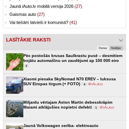
Jaunā iAuto.lv mobilā versija 2026
(27)
Gaismas auto
(27)
Vai tiešām latvieši ir komunisti?
(41)
LASĪTĀKIE RAKSTI
Dienas
Nedēļas
Pēc postošās krusas Saulkrastu pusē – desmitiem
bojātu automašīnu un zaudējumi ap 100 000 eiro
2
Xiaomi piesaka SkyNomad N70 EREV – luksusa
SUV Eiropas tirgum (+ FOTO)
4
Miljardu vērtajam Aston Martin debesskrāpim
Maiami atklājušies nopietni defekti
1
Jaunā Volkswagen cerība- elektroauto