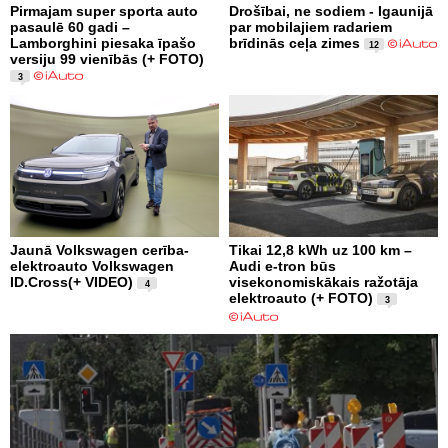
Pirmajam super sporta auto
Drošībai, ne sodiem - Igaunijā
pasaulē 60 gadi –
par mobilajiem radariem
Lamborghini piesaka īpašo
brīdinās ceļa zimes
12
versiju 99 vienībās (+ FOTO)
3
Jaunā Volkswagen cerība-
Tikai 12,8 kWh uz 100 km –
elektroauto Volkswagen
Audi e-tron būs
ID.Cross(+ VIDEO)
visekonomiskākais ražotāja
4
elektroauto (+ FOTO)
3