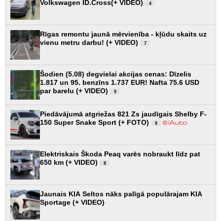
Volkswagen ID.Cross(+ VIDEO)
4
Rīgas remontu jaunā mērvienība - kļūdu skaits uz
vienu metru darbu! (+ VIDEO)
7
Šodien (5.08) degvielai akcijas cenas: Dīzelis
1.817 un 95. benzīns 1.737 EUR! Nafta 75.6 USD
par barelu (+ VIDEO)
9
Piedāvājumā atgriežas 821 Zs jaudīgais Shelby F-
150 Super Snake Sport (+ FOTO)
9
Elektriskais Škoda Peaq varēs nobraukt līdz pat
650 km (+ VIDEO)
8
Jaunais KIA Seltos nāks palīgā populārajam KIA
Sportage (+ VIDEO)