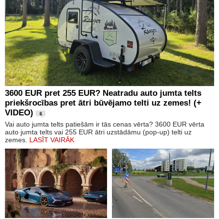
3600 EUR pret 255 EUR? Neatradu auto jumta telts
priekšrocības pret ātri būvējamo telti uz zemes! (+
VIDEO)
6
Vai auto jumta telts patiešām ir tās cenas vērta? 3600 EUR vērta
auto jumta telts vai 255 EUR ātri uzstādāmu (pop-up) telti uz
zemes.
LASĪT VAIRĀK