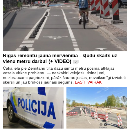
Rīgas remontu jaunā mērvienība - kļūdu skaits uz
vienu metru darbu! (+ VIDEO)
7
Čaka ielā pie Zemitānu tilta dažu simtu metru posmā atklājas
vesela virkne problēmu — neskaidri velojoslu risinājumi,
neizbraucami pagriezieni, pārāk šauras joslas, neveiksmīgi izvietoti
šķēršļi un jau brūkošs jaunais segums.
LASĪT VAIRĀK