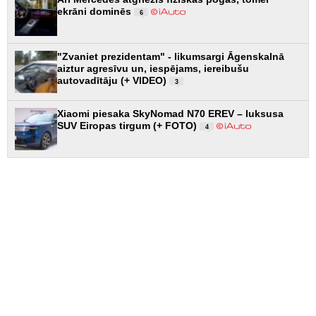
ekrāni dominēs
6
"Zvaniet prezidentam" - likumsargi Āgenskalnā
aiztur agresīvu un, iespējams, iereibušu
autovadītāju (+ VIDEO)
3
Xiaomi piesaka SkyNomad N70 EREV – luksusa
SUV Eiropas tirgum (+ FOTO)
4