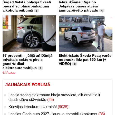
Šogad Valsts policijā fiksēti
Iebraukšanai Rīgā no
pieci disciplinārpārkāpumi
Jelgavas puses atvērs
alkohola reibumā
jaunuzbūvēto pārvadu
1
6
97 procenti – jūlijā arī Dānijā
Elektriskais Škoda Peaq varēs
privātais sektors pircis
nobraukt līdz pat 650 km (+
gandrīz tikai
VIDEO)
8
elektroautomobiļus
2
JAUNĀKAIS FORUMĀ
Latvijā sadeg elektroauto biroja stāvvietā, cik droši tie ir
daudzstāvu stāvvietās
(25)
Krievijas iebrukums Ukrainā!
(9035)
Latvijas Gada auto 2027 - jaunu automobiļu konkurss
(36)