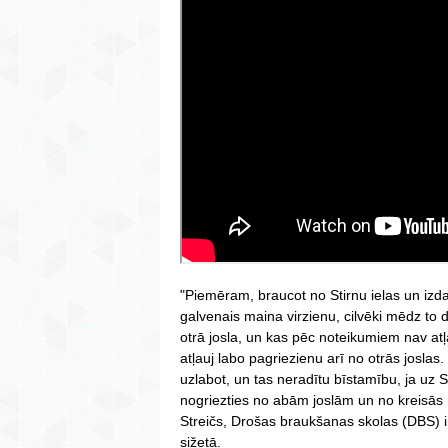
"Piemēram, braucot no Stirnu ielas un izdar
galvenais maina virzienu, cilvēki mēdz to d
otrā josla, un kas pēc noteikumiem nav atļ
atļauj labo pagriezienu arī no otrās joslas
uzlabot, un tas neradītu bīstamību, ja uz St
nogriezties no abām joslām un no kreisās m
Streičs, Drošas braukšanas skolas (DBS) in
sižetā.