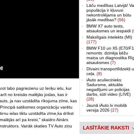
Lāču medības Latvijā! Va
populācija ir kļuvusi
nekontrolējama un būtu
jāsāk medības?
(56)
BMW X7 auto tests,
atsauksmes un iespaidi
(
Makslīgais intelekts (MI)
(177)
BMW F10 un X5 (E70/F1
remonts: dzinēja ķēžu
maiņa un diagnostika Rī
atsauksmes
(7)
Dīvaini transportlīdzekļi 
ceļa.
(8)
iAuto aculiecinieks:
Sadursme, aktuālie
ot labo pagriezienu uz Ieriķu ielu, kur
negadījumi un policijas
darbs, sūti video (LIVE)
arīt no kreisās malējās joslas, kas ir
(28)
auts, ja nav uzstādīta rīkojuma zīme, kas
Jaunā iAuto.lv mobilā
. Principā satiksmes organizāciju varētu
versija 2026
(27)
irnu ielas tiktu uzstādīta zīme,ka drīkst
alējās arī pa kreisi," skaidro Ainārs
struktors. Vairāk skaties TV Auto ziņu
LASĪTĀKIE RAKSTI