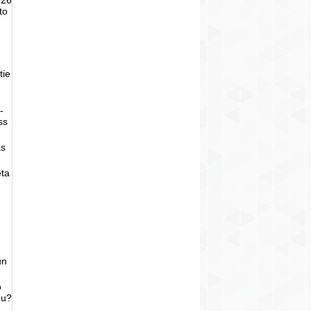
to
tie
-
ss
as
eta
un
o
bu?