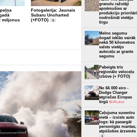
granulu ražotāji
apņēmušies ar
 peļņa
Fotogalerija: Jaunais
produkciju prioritār
sgadā
Subaru Uncharted
Aizsardzības ministrs
nodrošināt vietējo
2 miljonus
(+FOTO)
norāda uz
3
tirgu
nepieciešamību Latvijai
sagādāt savas
Melno segumu
spārnotās un
šogad ieklās vairāk
ballistiskās raķetes
7
nekā 50 kilometros
valsts vietējo
autoceļu ar grants
segumu
Pabeigta trīs
reģionālo veloceļu
izbūve (+ FOTO)
No 66 000 eiro -
Dodge Charger
atgriežas Eiropas
tirgū
Ceļojuma suvenīru
vietā – izsists auto
logs: kā pasargāt
personīgās mantas,
atpūšoties ārzemēs
1