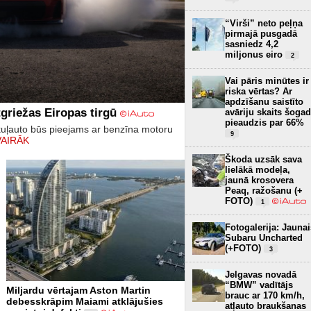
“Virši” neto peļņa
pirmajā pusgadā
sasniedz 4,2
miljonus eiro
2
Vai pāris minūtes ir
riska vērtas? Ar
apdzīšanu saistīto
griežas Eiropas tirgū
avāriju skaits šogad
pieaudzis par 66%
kuļauto būs pieejams ar benzīna motoru
9
VAIRĀK
Škoda uzsāk sava
lielākā modeļa,
jaunā krosovera
Peaq, ražošanu (+
FOTO)
1
Fotogalerija: Jaunai
Subaru Uncharted
(+FOTO)
3
Jelgavas novadā
“BMW” vadītājs
Miljardu vērtajam Aston Martin
brauc ar 170 km/h,
debesskrāpim Maiami atklājušies
atļauto braukšanas