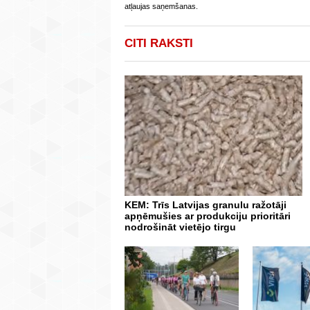
atļaujas saņemšanas.
CITI RAKSTI
KEM: Trīs Latvijas granulu ražotāji
apņēmušies ar produkciju prioritāri
nodrošināt vietējo tirgu