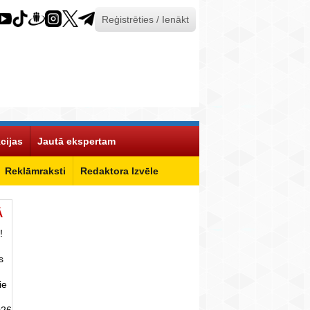
Reģistrēties / Ienākt
cijas
Jautā ekspertam
Reklāmraksti
Redaktora Izvēle
Ā
!
s
ie
026