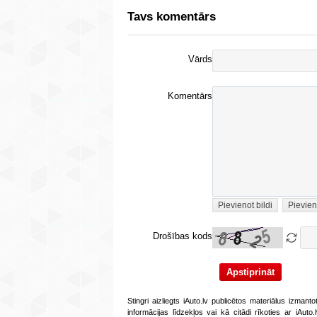
Tavs komentārs
Vārds
Komentārs
Pievienot bildi
Pievien
Drošības kods
Stingri aizliegts iAuto.lv publicētos materiālus izmant
informācijas līdzekļos vai kā citādi rīkoties ar iAut