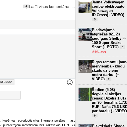
Jaunā Volkswagen
cerība- elektroauto
Lasīt visus komentārus →
6
Volkswagen
ID.Cross(+ VIDEO)
5
Piedāvājumā
atgriežas 821 Zs
jaudīgais Shelby F-
150 Super Snake
Sport (+ FOTO)
9
Rīgas remontu jaun
mērvienība - kļūdu
skaits uz vienu
metru darbu! (+
VIDEO)
7
ot video
Šodien (5.08)
degvielai akcijas
cenas: Dīzelis 1.817
un 95. benzīns 1.73
EUR! Nafta 75.6 US
par barelu (+ VIDEO
9
ot, kopēt vai reproducēt citos interneta portālos, masu
o.lv publicētajiem materiāliem bez rakstiskas EON SIA
Elektriskais Škoda