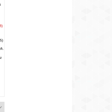
i
8)
5)
gā,
uz