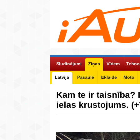
Sludinājumi
Ziņas
Vīriem
Tehno
Latvijā
Pasaulē
Izklaide
Moto
Kam te ir taisnība? 
ielas krustojums. 