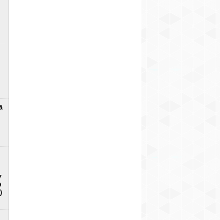
ā
7
D
)