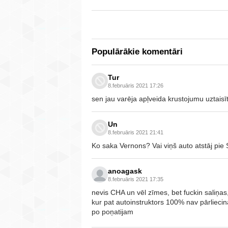
Populārākie komentāri
Tur
8.februāris 2021 17:26
sen jau varēja apļveida krustojumu uztaisī
Un
8.februāris 2021 21:41
Ko saka Vernons? Vai viņš auto atstāj pie 
anoagask
8.februāris 2021 17:35
nevis CHA un vēl zīmes, bet fuckin saliņas
kur pat autoinstruktors 100% nav pārliecin
po poņatijam