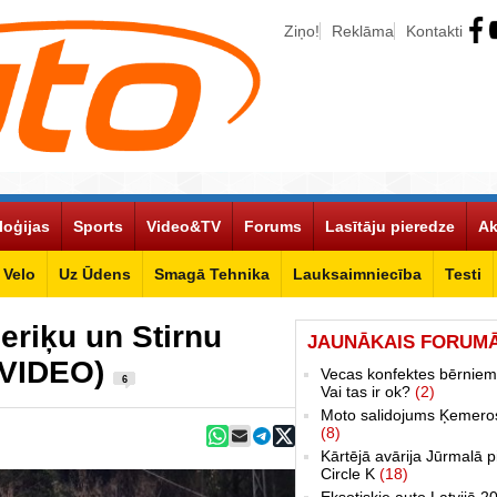
Ziņo!
Reklāma
Kontakti
loģijas
Sports
Video&TV
Forums
Lasītāju pieredze
Ak
Velo
Uz Ūdens
Smagā Tehnika
Lauksaimniecība
Testi
Ieriķu un Stirnu
JAUNĀKAIS FORUM
(+VIDEO)
Vecas konfektes bērniem
6
Vai tas ir ok?
(2)
Moto salidojums Ķemero
(8)
Kārtējā avārija Jūrmalā p
Circle K
(18)
Eksotiskie auto Latvijā 2