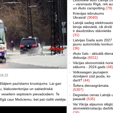
– varenauto Rīgā, reti au
un iAuto carspotting
(79)
Krievijas iebrukums
Ukrainā!
(9040)
Latvijā sadeg elektroauto
biroja stāvvietā, cik droši 
ir daudzstāvu stāvvietās
(31)
Latvijas Gada auto 2027 
jaunu automobiļu konkur
(36)
iAuto čats - aktuālā dien
diskusija
(6011)
Vācijas ekonomiskā nori
sākums - 2024.gads
(48)
Volkswagen jaunajiem
 16:22
dzinējiem zūd jauda, ko
darīt?
(44)
dītājiem pazīstams krustojums. Lai gan
Šofera dienasgrāmata.
lu, blakusteritorijas un sabiedriskā
(5307)
r veseliem septiņiem pievadceļiem. Te
Degvielas cenas Latvijā 
pasaulē
(535)
 Rīgā caur Mežciemu, bet pat rūdīti vietējie.
Vai Vācija atjaunos slēgt
atomelektrostaciju darbī
(16)