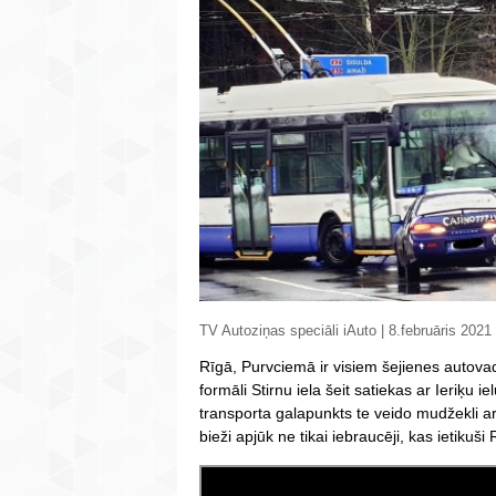
TV Autoziņas speciāli iAuto | 8.februāris 2021
Rīgā, Purvciemā ir visiem šejienes autova
formāli Stirnu iela šeit satiekas ar Ieriķu ie
transporta galapunkts te veido mudžekli a
bieži apjūk ne tikai iebraucēji, kas ietikuši