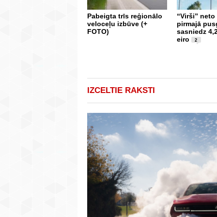
Pabeigta trīs reģionālo
“Virši” neto
veloceļu izbūve (+
pirmajā pu
FOTO)
sasniedz 4,
eiro
2
IZCELTIE RAKSTI