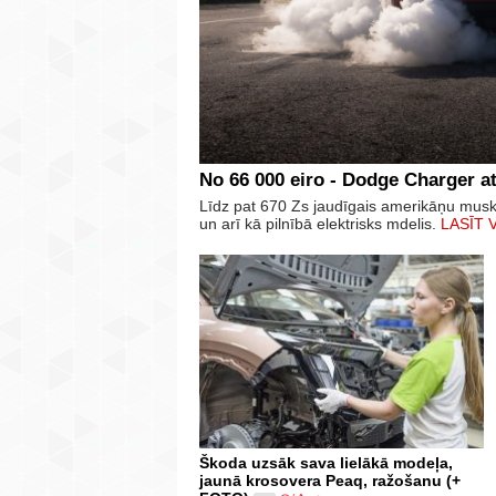
No 66 000 eiro - Dodge Charger at
Līdz pat 670 Zs jaudīgais amerikāņu mus
un arī kā pilnībā elektrisks mdelis.
LASĪT 
Škoda uzsāk sava lielākā modeļa,
jaunā krosovera Peaq, ražošanu (+