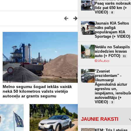
Peaq varēs nobrauk
līdz pat 650 km (+
VIDEO)
8
Jaunais KIA Seltos
nāks palīgā
populārajam KIA
Sportage (+ VIDEO)
Netālu no Salaspils
aizdedzies kravas
auto (+ FOTO)
11
"Zvaniet
prezidentam" -
likumsargi
Āgenskalnā aiztur
Melno segumu šogad ieklās vairāk
Jelgavas novadā “BMW” va
agresīvu un,
nekā 50 kilometros valsts vietējo
brauc ar 170 km/h, atļauto
iespējams, iereibuš
autoceļu ar grants segumu
braukšanas ātrumu pārkāpj
autovadītāju (+
km/h (+ VIDEO)
VIDEO)
6
3
JAUNIE RAKSTI
KEM: Trīs Latvijas