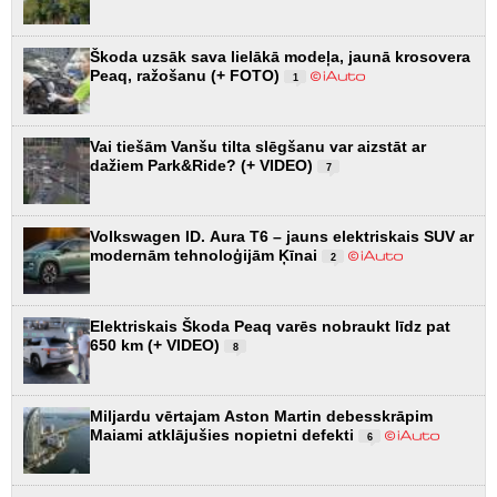
Škoda uzsāk sava lielākā modeļa, jaunā krosovera
Peaq, ražošanu (+ FOTO)
1
Vai tiešām Vanšu tilta slēgšanu var aizstāt ar
dažiem Park&Ride? (+ VIDEO)
7
Volkswagen ID. Aura T6 – jauns elektriskais SUV ar
modernām tehnoloģijām Ķīnai
2
Elektriskais Škoda Peaq varēs nobraukt līdz pat
650 km (+ VIDEO)
8
Miljardu vērtajam Aston Martin debesskrāpim
Maiami atklājušies nopietni defekti
6