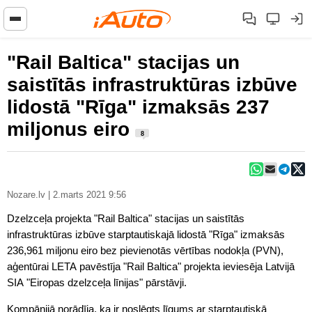
"Rail Baltica" stacijas un
saistītās infrastruktūras izbūve
lidostā "Rīga" izmaksās 237
miljonus eiro
8
Nozare.lv | 2.marts 2021 9:56
Dzelzceļa projekta "Rail Baltica" stacijas un saistītās
infrastruktūras izbūve starptautiskajā lidostā "Rīga" izmaksās
236,961 miljonu eiro bez pievienotās vērtības nodokļa (PVN),
aģentūrai LETA pavēstīja "Rail Baltica" projekta ieviesēja Latvijā
SIA "Eiropas dzelzceļa līnijas" pārstāvji.
Kompānijā norādīja, ka ir noslēgts līgums ar starptautiskā