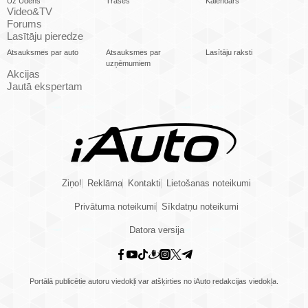
Uz Ūdens
Trases
Kalendārs
Video&TV
Forums
Lasītāju pieredze
Atsauksmes par auto
Atsauksmes par
Lasītāju raksti
uzņēmumiem
Akcijas
Jautā ekspertam
Ziņo!
Reklāma
Kontakti
Lietošanas noteikumi
Privātuma noteikumi
Sīkdatņu noteikumi
Datora versija
Portālā publicētie autoru viedokļi var atšķirties no iAuto redakcijas viedokļa.