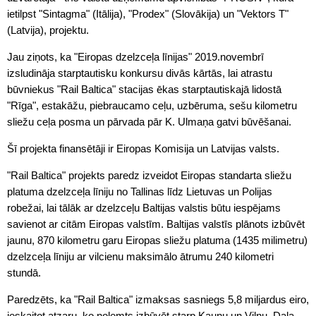
ietilpst "Sintagma" (Itālija), "Prodex" (Slovākija) un "Vektors T"
(Latvija), projektu.
Jau ziņots, ka "Eiropas dzelzceļa līnijas" 2019.novembrī
izsludināja starptautisku konkursu divās kārtās, lai atrastu
būvniekus "Rail Baltica" stacijas ēkas starptautiskajā lidostā
"Rīga", estakāžu, piebraucamo ceļu, uzbēruma, sešu kilometru
sliežu ceļa posma un pārvada pār K. Ulmaņa gatvi būvēšanai.
Šī projekta finansētāji ir Eiropas Komisija un Latvijas valsts.
"Rail Baltica" projekts paredz izveidot Eiropas standarta sliežu
platuma dzelzceļa līniju no Tallinas līdz Lietuvas un Polijas
robežai, lai tālāk ar dzelzceļu Baltijas valstis būtu iespējams
savienot ar citām Eiropas valstīm. Baltijas valstīs plānots izbūvēt
jaunu, 870 kilometru garu Eiropas sliežu platuma (1435 milimetru)
dzelzceļa līniju ar vilcienu maksimālo ātrumu 240 kilometri
stundā.
Paredzēts, ka "Rail Baltica" izmaksas sasniegs 5,8 miljardus eiro,
ieskaitot atzaru, ko nolemts izbūvēt starp Kauņu un Viļņu. Daļa