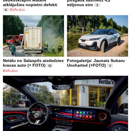
atklājušies nopietni defekti
miljonus eiro
3
6
Netālu no Salaspils aizdedzies
Fotogalerija: Jaunais Subaru
kravas auto (+ FOTO)
Uncharted (+FOTO)
12
3