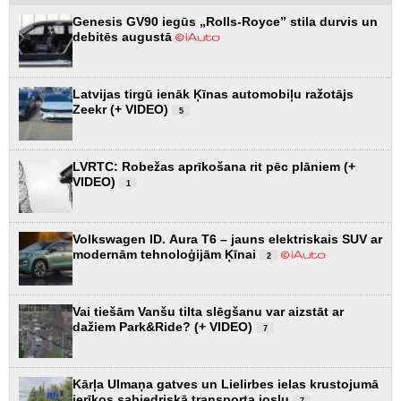
Genesis GV90 iegūs „Rolls-Royce” stila durvis un
debitēs augustā
Latvijas tirgū ienāk Ķīnas automobiļu ražotājs
Zeekr (+ VIDEO)
5
LVRTC: Robežas aprīkošana rit pēc plāniem (+
VIDEO)
1
Volkswagen ID. Aura T6 – jauns elektriskais SUV ar
modernām tehnoloģijām Ķīnai
2
Vai tiešām Vanšu tilta slēgšanu var aizstāt ar
dažiem Park&Ride? (+ VIDEO)
7
Kārļa Ulmaņa gatves un Lielirbes ielas krustojumā
ierīkos sabiedriskā transporta joslu
7