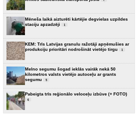
Mēneša laikā aizturēti kārtējie degvielas uzpildes
staciju apzadzēji
1
KEM: Trīs Latvijas granulu ražotāji apņēmušies ar
produkciju prioritāri nodrošināt vietējo tirgu
1
Melno segumu šogad ieklās vairāk nekā 50
kilometros valsts vietējo autoceļu ar grants
segumu
5
Pabeigta trīs reģionālo veloceļu izbūve (+ FOTO)
6