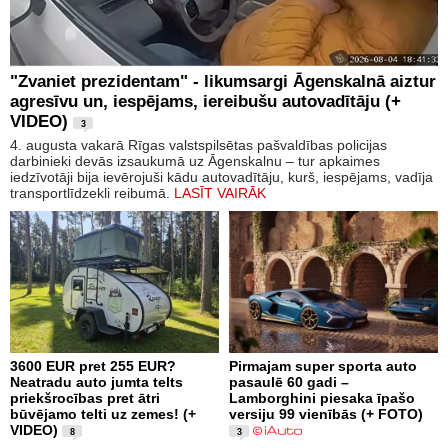
"Zvaniet prezidentam" - likumsargi Āgenskalnā aiztur
agresīvu un, iespējams, iereibušu autovadītāju (+
VIDEO)
3
4. augusta vakarā Rīgas valstspilsētas pašvaldības policijas
darbinieki devās izsaukumā uz Āgenskalnu – tur apkaimes
iedzīvotāji bija ievērojuši kādu autovadītāju, kurš, iespējams, vadīja
transportlīdzekli reibumā.
LASĪT VAIRĀK
3600 EUR pret 255 EUR?
Pirmajam super sporta auto
Neatradu auto jumta telts
pasaulē 60 gadi –
priekšrocības pret ātri
Lamborghini piesaka īpašo
būvējamo telti uz zemes! (+
versiju 99 vienībās (+ FOTO)
VIDEO)
8
3