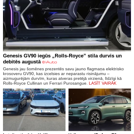
Genesis GV90 iegūs „Rolls-Royce” stila durvis un
debitēs augustā
Genesis jau šomēnes prezentēs savu jauno flagmaņa elektrisko
krosoveru GV90, kas izcelsies ar neparastu risinājumu –
aizmugurējām durvīm, kuras atveras pretējā virzienā, līdzīgi kā
Rolls-Royce Cullinan un Ferrari Purosangue.
LASĪT VAIRĀK