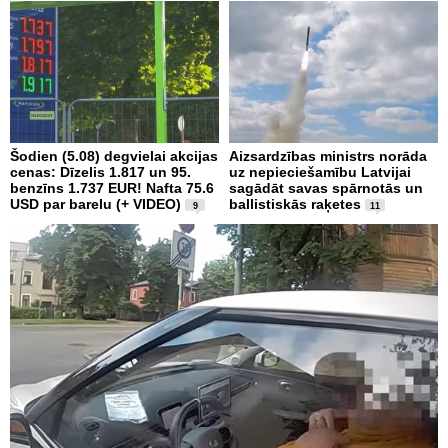
Šodien (5.08) degvielai akcijas
Aizsardzības ministrs norāda
cenas: Dīzelis 1.817 un 95.
uz nepieciešamību Latvijai
benzīns 1.737 EUR! Nafta 75.6
sagādāt savas spārnotās un
USD par barelu (+ VIDEO)
ballistiskās raķetes
9
11