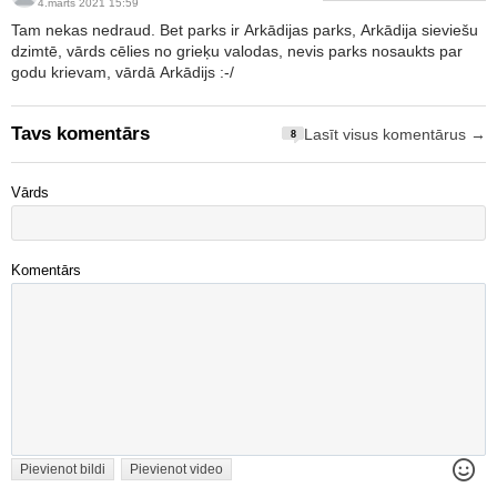
4.marts 2021 15:59
Tam nekas nedraud. Bet parks ir Arkādijas parks, Arkādija sieviešu
dzimtē, vārds cēlies no grieķu valodas, nevis parks nosaukts par
godu krievam, vārdā Arkādijs :-/
Tavs komentārs
Lasīt visus komentārus →
8
Vārds
Komentārs
Pievienot bildi
Pievienot video