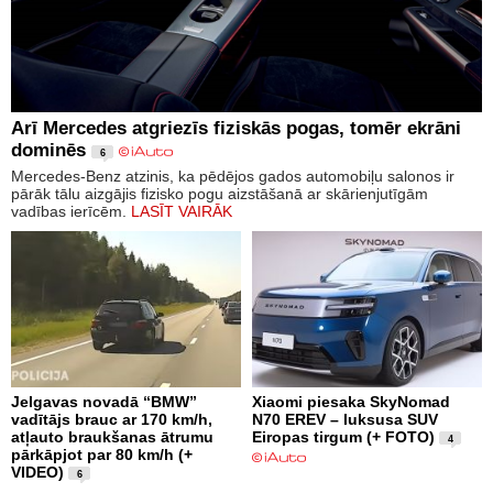
Arī Mercedes atgriezīs fiziskās pogas, tomēr ekrāni
dominēs
6
Mercedes-Benz atzinis, ka pēdējos gados automobiļu salonos ir
pārāk tālu aizgājis fizisko pogu aizstāšanā ar skārienjutīgām
vadības ierīcēm.
LASĪT VAIRĀK
Jelgavas novadā “BMW”
Xiaomi piesaka SkyNomad
vadītājs brauc ar 170 km/h,
N70 EREV – luksusa SUV
atļauto braukšanas ātrumu
Eiropas tirgum (+ FOTO)
4
pārkāpjot par 80 km/h (+
VIDEO)
6