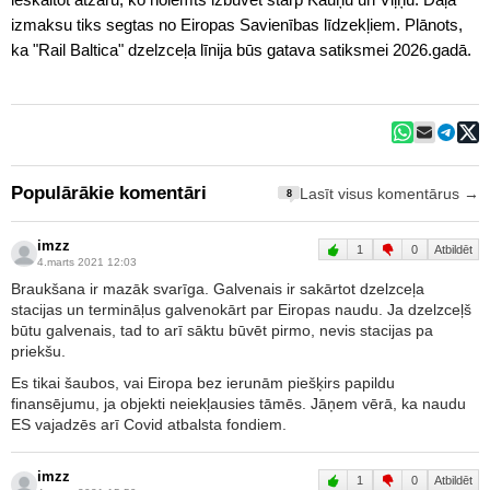
izmaksu tiks segtas no Eiropas Savienības līdzekļiem. Plānots,
ka "Rail Baltica" dzelzceļa līnija būs gatava satiksmei 2026.gadā.
Populārākie komentāri
Lasīt visus komentārus →
8
imzz
1
0
Atbildēt
4.marts 2021 12:03
Braukšana ir mazāk svarīga. Galvenais ir sakārtot dzelzceļa
stacijas un termināļus galvenokārt par Eiropas naudu. Ja dzelzceļš
būtu galvenais, tad to arī sāktu būvēt pirmo, nevis stacijas pa
priekšu.
Es tikai šaubos, vai Eiropa bez ierunām piešķirs papildu
finansējumu, ja objekti neiekļausies tāmēs. Jāņem vērā, ka naudu
ES vajadzēs arī Covid atbalsta fondiem.
imzz
1
0
Atbildēt