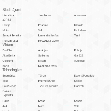
Sludinājumi
Lietoti Auto
Jauni Auto
Autonoma
Ziņas
Latvijā
Pasaulē
Izklaide
Moto
Velo
Uz Ūdens
Smagā Tehnika
Lauksaimniecība
Testi
Reklāmraksti
Redaktora Izvēle
Vīriem
Drošība
Avārijas
Policija
Akadēmija
Satiksme
Garāžā
Ceļojumi
Militāri
Autoklubi
Karte
Reakcijas tests
Tehnoloģijas
Enerģētika
Tālruņi
Datori&Portatīvie
Testi
Internets&App
Spēles
Foto&Video
TV&Cita Tehnika
Gadžeti
Dažādi
Sports
Rallijs
Kross
Šoseja
4x4
Moto
Velo