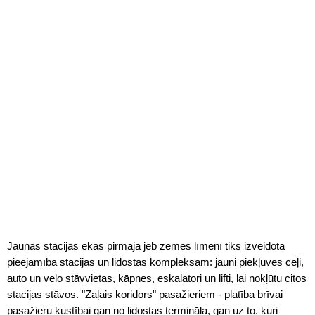
Jaunās stacijas ēkas pirmajā jeb zemes līmenī tiks izveidota
pieejamība stacijas un lidostas kompleksam: jauni piekļuves ceļi,
auto un velo stāvvietas, kāpnes, eskalatori un lifti, lai nokļūtu citos
stacijas stāvos. "Zaļais koridors" pasažieriem - platība brīvai
pasažieru kustībai gan no lidostas termināļa, gan uz to, kuri