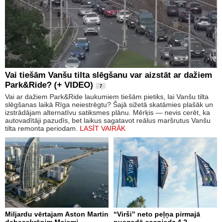
Vai tiešām Vanšu tilta slēgšanu var aizstāt ar dažiem
Park&Ride? (+ VIDEO)
7
Vai ar dažiem Park&Ride laukumiem tiešām pietiks, lai Vanšu tilta
slēgšanas laikā Rīga neiestrēgtu? Šajā sižetā skatāmies plašāk un
izstrādājam alternatīvu satiksmes plānu. Mērķis — nevis cerēt, ka
autovadītāji pazudīs, bet laikus sagatavot reālus maršrutus Vanšu
tilta remonta periodam.
LASĪT VAIRĀK
Miljardu vērtajam Aston Martin
“Virši” neto peļņa pirmajā
debesskrāpim Maiami
pusgadā sasniedz 4,2