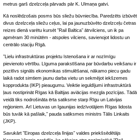
metrus garš dzelzceļa pārvads pār K. Ulmaņa gatvi.
Kā noslēdzošais posms būs sliežu būvniecība. Paredzēts izbūvēt
divus dzelzceļa sliežu ceļus, lai pa jaunuzbūvēto dzelzceļu četras
reizes dienā varētu kursēt "Rail Baltica" ātrvilciens, un ik pa
apmēram 30 minūtēm - atspoles vilciens, savienojot lidostu un
centrālo staciju Rīgā.
"Lielu infrastruktūras projektu īstenošana ir ar nozīmīgu
pievienoto vērtību. Līguma parakstīšana par būvdarbu veikšanu ir
pozitīvs signāls ekonomikas stimulēšanai, nākamo piecu gadu
laikā radot simtiem jaunu darba vietu un sekmējot iekšzemes
kopprodukta (IKP) pieaugumu. Veiktie ieguldījumi infrastruktūrā
ļaus nostiprināt Rīgas kā Baltijas aviācijas mezgla pozīcijas. Tādā
veidā tiks nodrošināta ērta satiksme starp Rīgu un Latvijas
reģioniem. Arī Lietuvas un Igaunijas iedzīvotājiem Rīgas lidosta
būs tuvāk kā pašlaik," pauda satiksmes ministrs Tālis Linkaits
(JKP).
Savukārt "Eiropas dzelzceļa līnijas" valdes priekšsēdētājs