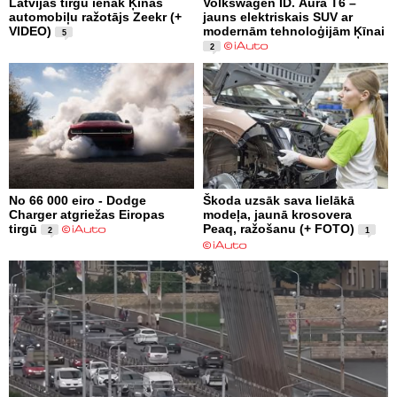
Latvijas tirgū ienāk Ķīnas
Volkswagen ID. Aura T6 –
automobiļu ražotājs Zeekr (+
jauns elektriskais SUV ar
VIDEO)
modernām tehnoloģijām Ķīnai
5
2
No 66 000 eiro - Dodge
Škoda uzsāk sava lielākā
Charger atgriežas Eiropas
modeļa, jaunā krosovera
tirgū
Peaq, ražošanu (+ FOTO)
2
1