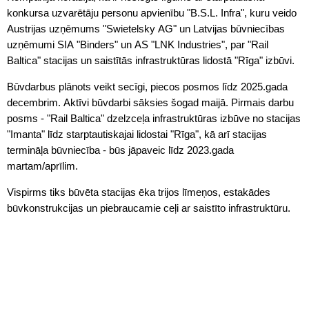
konkursa uzvarētāju personu apvienību "B.S.L. Infra", kuru veido
Austrijas uzņēmums "Swietelsky AG" un Latvijas būvniecības
uzņēmumi SIA "Binders" un AS "LNK Industries", par "Rail
Baltica" stacijas un saistītās infrastruktūras lidostā "Rīga" izbūvi.
Būvdarbus plānots veikt secīgi, piecos posmos līdz 2025.gada
decembrim. Aktīvi būvdarbi sāksies šogad maijā. Pirmais darbu
posms - "Rail Baltica" dzelzceļa infrastruktūras izbūve no stacijas
"Imanta" līdz starptautiskajai lidostai "Rīga", kā arī stacijas
termināļa būvniecība - būs jāpaveic līdz 2023.gada
martam/aprīlim.
Vispirms tiks būvēta stacijas ēka trijos līmeņos, estakādes
būvkonstrukcijas un piebraucamie ceļi ar saistīto infrastruktūru.