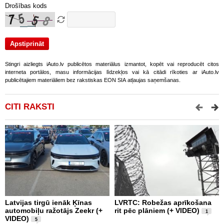
Drošības kods
Stingri aizliegts iAuto.lv publicētos materiālus izmantot, kopēt vai reproducēt citos
interneta portālos, masu informācijas līdzekļos vai kā citādi rīkoties ar iAuto.lv
publicētajiem materiāliem bez rakstiskas EON SIA atļaujas saņemšanas.
CITI RAKSTI
Latvijas tirgū ienāk Ķīnas
LVRTC: Robežas aprīkošana
M
automobiļu ražotājs Zeekr (+
rit pēc plāniem (+ VIDEO)
v
1
VIDEO)
v
5