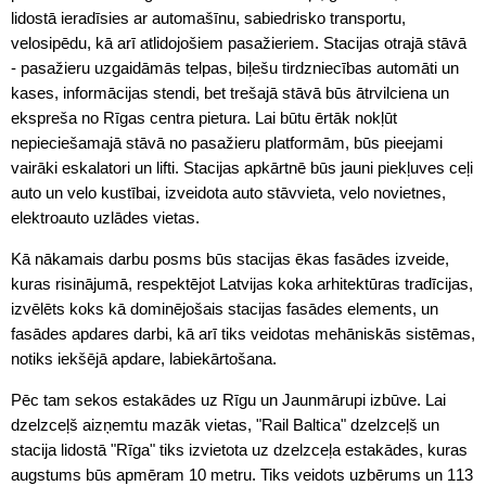
lidostā ieradīsies ar automašīnu, sabiedrisko transportu,
velosipēdu, kā arī atlidojošiem pasažieriem. Stacijas otrajā stāvā
- pasažieru uzgaidāmās telpas, biļešu tirdzniecības automāti un
kases, informācijas stendi, bet trešajā stāvā būs ātrvilciena un
ekspreša no Rīgas centra pietura. Lai būtu ērtāk nokļūt
nepieciešamajā stāvā no pasažieru platformām, būs pieejami
vairāki eskalatori un lifti. Stacijas apkārtnē būs jauni piekļuves ceļi
auto un velo kustībai, izveidota auto stāvvieta, velo novietnes,
elektroauto uzlādes vietas.
Kā nākamais darbu posms būs stacijas ēkas fasādes izveide,
kuras risinājumā, respektējot Latvijas koka arhitektūras tradīcijas,
izvēlēts koks kā dominējošais stacijas fasādes elements, un
fasādes apdares darbi, kā arī tiks veidotas mehāniskās sistēmas,
notiks iekšējā apdare, labiekārtošana.
Pēc tam sekos estakādes uz Rīgu un Jaunmārupi izbūve. Lai
dzelzceļš aizņemtu mazāk vietas, "Rail Baltica" dzelzceļš un
stacija lidostā "Rīga" tiks izvietota uz dzelzceļa estakādes, kuras
augstums būs apmēram 10 metru. Tiks veidots uzbērums un 113