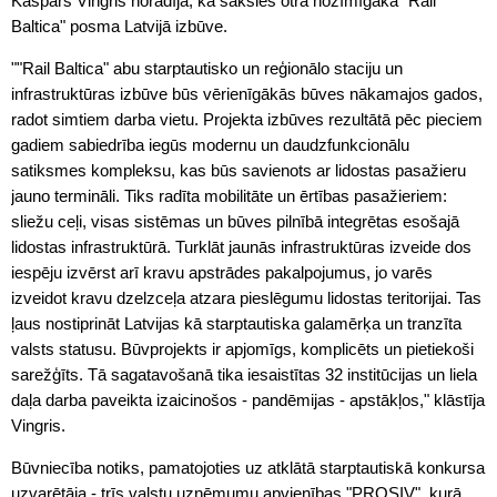
Kaspars Vingris norādīja, ka sāksies otra nozīmīgākā "Rail
Baltica" posma Latvijā izbūve.
""Rail Baltica" abu starptautisko un reģionālo staciju un
infrastruktūras izbūve būs vērienīgākās būves nākamajos gados,
radot simtiem darba vietu. Projekta izbūves rezultātā pēc pieciem
gadiem sabiedrība iegūs modernu un daudzfunkcionālu
satiksmes kompleksu, kas būs savienots ar lidostas pasažieru
jauno termināli. Tiks radīta mobilitāte un ērtības pasažieriem:
sliežu ceļi, visas sistēmas un būves pilnībā integrētas esošajā
lidostas infrastruktūrā. Turklāt jaunās infrastruktūras izveide dos
iespēju izvērst arī kravu apstrādes pakalpojumus, jo varēs
izveidot kravu dzelzceļa atzara pieslēgumu lidostas teritorijai. Tas
ļaus nostiprināt Latvijas kā starptautiska galamērķa un tranzīta
valsts statusu. Būvprojekts ir apjomīgs, komplicēts un pietiekoši
sarežģīts. Tā sagatavošanā tika iesaistītas 32 institūcijas un liela
daļa darba paveikta izaicinošos - pandēmijas - apstākļos," klāstīja
Vingris.
Būvniecība notiks, pamatojoties uz atklātā starptautiskā konkursa
uzvarētāja - trīs valstu uzņēmumu apvienības "PROSIV", kurā