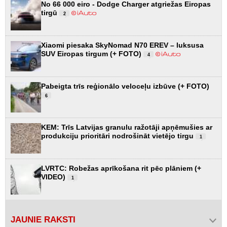
No 66 000 eiro - Dodge Charger atgriežas Eiropas
tirgū
2
Xiaomi piesaka SkyNomad N70 EREV – luksusa
SUV Eiropas tirgum (+ FOTO)
4
Pabeigta trīs reģionālo veloceļu izbūve (+ FOTO)
6
KEM: Trīs Latvijas granulu ražotāji apņēmušies ar
produkciju prioritāri nodrošināt vietējo tirgu
1
LVRTC: Robežas aprīkošana rit pēc plāniem (+
VIDEO)
1
JAUNIE RAKSTI