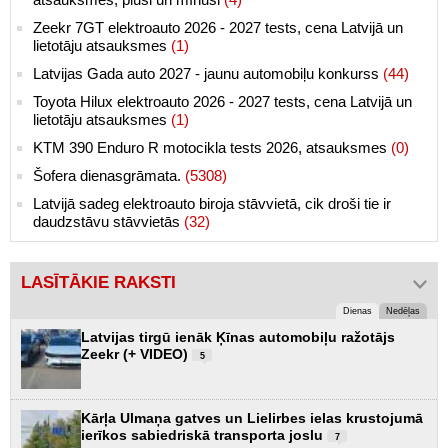
Zeekr 7GT elektroauto 2026 - 2027 tests, cena Latvijā un
lietotāju atsauksmes
(1)
Latvijas Gada auto 2027 - jaunu automobiļu konkurss
(44)
Toyota Hilux elektroauto 2026 - 2027 tests, cena Latvijā un
lietotāju atsauksmes
(1)
KTM 390 Enduro R motocikla tests 2026, atsauksmes
(0)
Šofera dienasgrāmata.
(5308)
Latvijā sadeg elektroauto biroja stāvvietā, cik droši tie ir
daudzstāvu stāvvietās
(32)
LASĪTĀKIE RAKSTI
Dienas
Nedēļas
Latvijas tirgū ienāk Ķīnas automobiļu ražotājs
Zeekr (+ VIDEO)
5
Kārļa Ulmaņa gatves un Lielirbes ielas krustojumā
ierīkos sabiedriskā transporta joslu
7