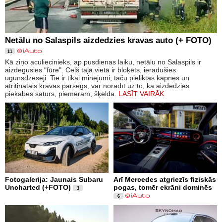
Netālu no Salaspils aizdedzies kravas auto (+ FOTO)
11
Kā ziņo aculiecinieks, ap pusdienas laiku, netālu no Salaspils ir
aizdegusies "fūre". Ceļš tajā vietā ir bloķēts, ieradušies
ugunsdzēsēji. Tie ir tikai minējumi, taču pieliktās kāpnes un
atritinātais kravas pārsegs, var norādīt uz to, ka aizdedzies
piekabes saturs, piemēram, šķelda.
LASĪT VAIRĀK
Fotogalerija: Jaunais Subaru
Arī Mercedes atgriezīs fiziskās
Uncharted (+FOTO)
pogas, tomēr ekrāni dominēs
3
6