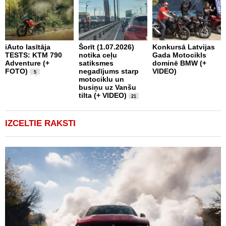
iAuto lasītāja
Šorīt (1.07.2026)
Konkursā Latvijas
TESTS: KTM 790
notika ceļu
Gada Motocikls
P
Adventure (+
satiksmes
dominē BMW (+
„
FOTO)
negadījums starp
VIDEO)
m
5
motociklu un
r
busiņu uz Vanšu
tilta (+ VIDEO)
21
IZCELTIE RAKSTI