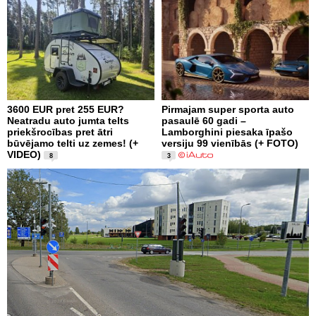
3600 EUR pret 255 EUR?
Pirmajam super sporta auto
Neatradu auto jumta telts
pasaulē 60 gadi –
priekšrocības pret ātri
Lamborghini piesaka īpašo
būvējamo telti uz zemes! (+
versiju 99 vienībās (+ FOTO)
VIDEO)
8
3