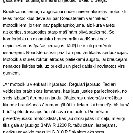
gabarītiem, tā pilnajai masai un jaudai,” skaidro Bergs.
Braukšanas iemaņu apgūšanai noder universālie ielas motocikli
Ielas motociklus dēvē arī par Roadsteriem vai “naked”
motocikliem, jo tiem nav papildaprīkojuma, aiz kura varētu
aizķerties, spraucoties starp mašīnām blīvā satiksmē. Šo
komfortablo un dinamisko braucamrīku vadīšanai nav
nepieciešamas īpašas iemaņas, tādēļ tie ir ļoti piemēroti
iesācējiem. Roadsterus var pazīt arī pēc vertikālās sēdpozīcijas.
Motocikla stūres rokturi atrodas pietiekami augstu, lai braucējam
nenāktos liekties tālu uz priekšu un pleci dabiski novietotos virs
gurniem.
„Ar motociklu vienkārši ir jābrauc. Regulāri jābrauc. Tad arī
veidosies praktiskās iemaņas, kas ļaus justies pārliecinošāk, no
sirds izbaudīt ātrumu un jaudu. Jāatceras universāls drošības
likums: braukšanas ātrumam jābūt tik lielam, lai braucējs bīstamā
brīdī spētu droši apstādināt savu motociklu. Piemēram,
pieredzējušāks motociklists, kas jau droši jūtas uz ceļa, mierīgi
tiks galā ar jaudīgo BMW R 1200 R, taču citam, iespējams,
pietiktu ar veiklo mazulīti G 310 R,” skaidro eksperts.