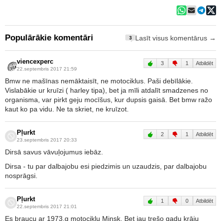
Populārākie komentāri
Lasīt visus komentārus →
3
viencexperc
3
1
Atbildēt
22.septembris 2017 21:59
Bmw ne mašīnas nemāktaisīt, ne motociklus. Paši debīlākie.
Vislabākie ur kruīzi ( harley tipa), bet ja mīli atdalīt smadzenes no
organisma, var pirkt geju mocīšus, kur dupsis gaisā. Bet bmw ražo
kaut ko pa vidu. Ne ta skriet, ne kruīzot.
Pļurkt
2
1
Atbildēt
23.septembris 2017 20:33
Dirsā savus vāvuļojumus iebāz.
Dirsa - tu par dalbajobu esi piedzimis un uzaudzis, par dalbajobu
nosprāgsi.
Pļurkt
1
0
Atbildēt
22.septembris 2017 21:01
Es braucu ar 1973.g motociklu Minsk. Bet jau trešo gadu krāju