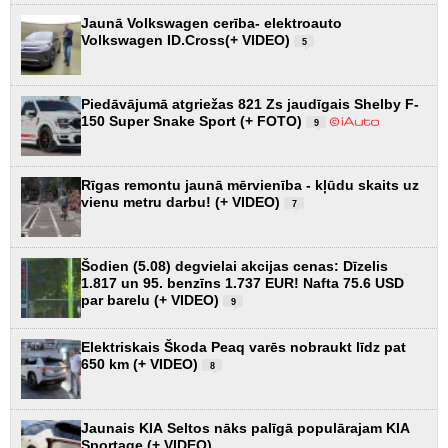
Jaunā Volkswagen cerība- elektroauto
Volkswagen ID.Cross(+ VIDEO)
5
Piedāvājumā atgriežas 821 Zs jaudīgais Shelby F-
150 Super Snake Sport (+ FOTO)
9
Rīgas remontu jaunā mērvienība - kļūdu skaits uz
vienu metru darbu! (+ VIDEO)
7
Šodien (5.08) degvielai akcijas cenas: Dīzelis
1.817 un 95. benzīns 1.737 EUR! Nafta 75.6 USD
par barelu (+ VIDEO)
9
Elektriskais Škoda Peaq varēs nobraukt līdz pat
650 km (+ VIDEO)
8
Jaunais KIA Seltos nāks palīgā populārajam KIA
Sportage (+ VIDEO)