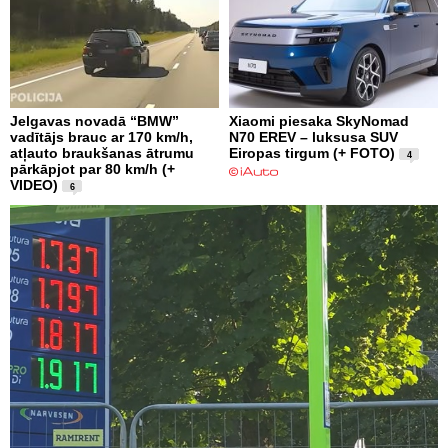
Jelgavas novadā “BMW”
Xiaomi piesaka SkyNomad
vadītājs brauc ar 170 km/h,
N70 EREV – luksusa SUV
atļauto braukšanas ātrumu
Eiropas tirgum (+ FOTO)
4
pārkāpjot par 80 km/h (+
VIDEO)
6