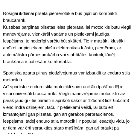
Rosīgai ikdienai pilsētā piemērotākie būs ņipri un kompakti
braucamrīki
Kustības pārpilnās pilsētas ielas pieprasa, lai motocikls būtu viegli
manevrējams, vienkārši vadāms un pietiekami jaudīgs.
Iespējams, te noderīgi varētu būt skūteri. Tie ir mazāki, klusāki,
aprīkoti ar pietiekami plašu elektronikas klāstu, piemēram, ar
automātisko pārnesumkārbu vai stabilitātes kontroli, tādēļ
braukšana ir patiešām komfortabla.
Sportiska azarta pilnus piedzīvojumus var izbaudīt ar enduro stila
motociklu
Arī sportiskie enduro stila motocikli savu unikālo īpašību dēļ ir
visai universāli braucamrīki. Viegli manevrējamie motocikli nav
pārāk jaudīgi - tie parasti ir aprīkoti sākot ar 125cm3 līdz 650cm3
viencilindra dzinējiem, taču ir pietiekami veikli, lai būtu ērti
izmantojami gan pilsētās, gan arī garākos pārbraucienos.
Iespējams, tādēļ enduro stila motocikli ir populāri iesācēju vidū, jo
ar tiem var ērti spraukties starp mašīnām, gan arī braukt pa