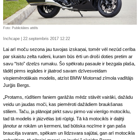
Foto: Publicitātes attēls
Inchcape | 22.septembris 2017 12:22
Lai arī moču sezona jau tuvojas izskaņai, tomēr vēl nezūd cerība
par skaistu zelta rudeni, kuram būs ērti un droši doties pretim ar
savu “īsto” dzelzs rumaku. Šo spēkratu pasaule ir bezgala plaša,
tādēļ pirms iegādes ir jāatrod savam dzīvesveidam
vispiemērotākais modelis, atzīst BMW Motorrad zīmola vadītājs
Jurģis Bergs.
„Protams, rūdītiem faniem garāžās mēdz stāvēt vairāki, dažādu
veidu un jaudas moči, kas piemēroti dažādiem braukšanas
stiliem. Taču, ja plānojat pirkt savu pirmo vai vienīgo motociklu,
tad tā modelis ir jāizvēlas ļoti rūpīgi. Tā kā motocikls ir daļēji
jānotur ar rokām un ķermeni, tad būtiska nozīme ir gan paša
braucēja svaram, spēkam un līdzsvara sajūtai, gan arī motocikla