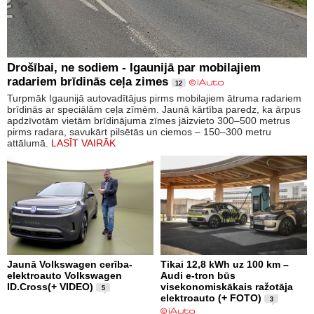
Drošībai, ne sodiem - Igaunijā par mobilajiem
radariem brīdinās ceļa zimes
12
Turpmāk Igaunijā autovadītājus pirms mobilajiem ātruma radariem
brīdinās ar speciālām ceļa zīmēm. Jaunā kārtība paredz, ka ārpus
apdzīvotām vietām brīdinājuma zīmes jāizvieto 300–500 metrus
pirms radara, savukārt pilsētās un ciemos – 150–300 metru
attālumā.
LASĪT VAIRĀK
Jaunā Volkswagen cerība-
Tikai 12,8 kWh uz 100 km –
elektroauto Volkswagen
Audi e-tron būs
ID.Cross(+ VIDEO)
visekonomiskākais ražotāja
5
elektroauto (+ FOTO)
3