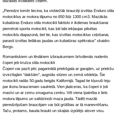
dažādas kvalitātes ceļiem.
„Pieredze tomēr liecina, ka visbiežāk braucēji izvēlas Enduro stila
motociklus ar motora tilpumu no 650 līdz 1300 cm3. Mazākās
kubatūras Enduro stila motocikli faktiski ir ikdienas braukšanai
piemēroti sporta motocikli, kas ļoti labi iekļaujas pilsētas
motociklu diapazonā, bet tie, kas izvēlas motociklus ceļošanai,
parasti izvēlas lielākas jaudas un kubatūras spēkratus” skaidro
Bergs.
Romantiskiem un lēnākiem izbraukumiem brīvdienās noderēs
čoperi jeb kruīza stila motocikli
Čoperi var pazīt pēc pagarinātā priekšgala ar garajām, uz priekšu
izvirzītajām “dakšām”, augstās stūres un zemā sēdekļa. Šie
motocikli radās 50.gadu beigās Kalifornijā. Tagad tie kļuvuši teju
par ikonu braucienam saulrietā. Vien jāatceras, ka čoperi ir ļoti
masīvi un ar zemu smaguma centru. Vēl viena īpatnība ir liels
motora tilpums un salīdzinoši maza jauda. Tādēļ mazāk
pieredzējušam braucējam var būt grūtības ar tā manevrēšanu.
Taču, protams, bauda braukt un skaļais izpūtējs atsver visu.