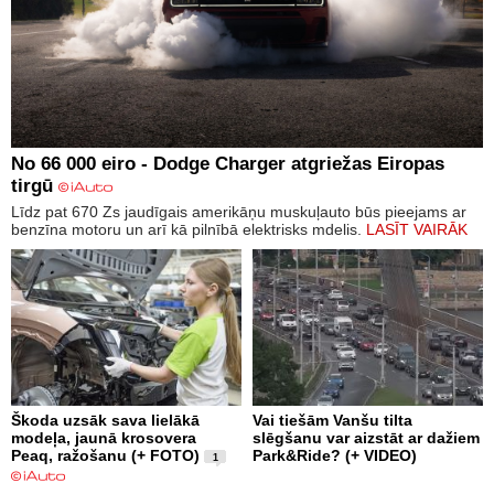
No 66 000 eiro - Dodge Charger atgriežas Eiropas
tirgū
Līdz pat 670 Zs jaudīgais amerikāņu muskuļauto būs pieejams ar
benzīna motoru un arī kā pilnībā elektrisks mdelis.
LASĪT VAIRĀK
Škoda uzsāk sava lielākā
Vai tiešām Vanšu tilta
modeļa, jaunā krosovera
slēgšanu var aizstāt ar dažiem
Peaq, ražošanu (+ FOTO)
Park&Ride? (+ VIDEO)
1