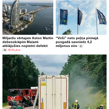
Miljardu vērtajam Aston Martin
“Virši” neto peļņa pirmajā
debesskrāpim Maiami
pusgadā sasniedz 4,2
atklājušies nopietni defekti
miljonus eiro
2
6