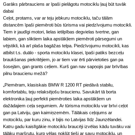
Garāks pārbrauciens ar īpaši pielāgotu motociklu ļauj būt tuvāk
dabai
Ceļot, protams, var ar teju jebkuru motociklu, taču tālām
distancēm īpaši piemēroti būs tūrisma vai piedzīvojumu motocikli.
Tiem ir jaudīgi motori, lielas ietilpības degvielas tvertne, gan
labiem, gan sliktiem laika apstākļiem piemēroti pārsegumi un
vējstikli, kā arī plaša bagāžas telpa. Piedzīvojumu motocikli, kas
atbilst t.s. duālo - sporta motociklu klasei, īpaši patiks bezceļu
braukšanas piekritējiem, jo ar tiem var ērti pārvietoties gan pa
šosejām, gan grants ceļiem. Kurš gan nav sapņojis par brīvības
pilnu braucienu mežā?
„Piemēram, klasiskais BMW R 1200 RT piedāvā stabilu,
komfortablu, teju relaksējošu braucienu. Savukārt tā borta
elektronika ļauj perfekti piemēroties laika apstākļiem un
dažādajiem ceļa segumiem. Ar tūrisma motociklu var brīvi ceļot
gan pa Latviju, gan kaimiņzemēm. Tālākais ceļojums ar
motociklu, par kuru zinu, ir bijis no Latvijas līdz Jaunzēlandei.
Katru gadu kaislīgākie motociklu braucēji izvēlas kādu tuvāku vai
tālāku maršrutu, kurp vēlas nokļūt tieši ar savu motociklu, un