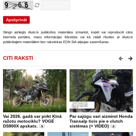
Stingri aizliegts iAuto.lv publicētos materiālus izmantot, kopēt vai reproducēt citos
interneta portālos, masu informācijas līdzekļos vai kā citādi rīkoties ar iAuto.lv
publicētajiem materiāliem bez rakstiskas EON SIA atļaujas saņemšanas.
CITI RAKSTI
Vai 2026. gadā var pirkt Ķīnā
Par sajūgu vari aizmirst Honda
P
ražotu motociklu? VOGE
Transalp ticis pie e clutch
R
DS900X apskats.
sistēmas (+ VIDEO)
Z
9
4
2