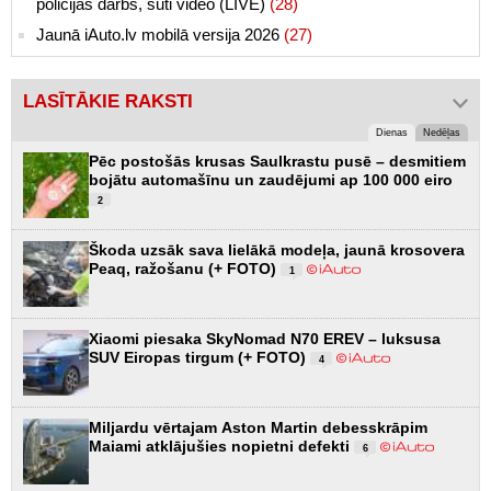
policijas darbs, sūti video (LIVE)
(28)
Jaunā iAuto.lv mobilā versija 2026
(27)
LASĪTĀKIE RAKSTI
Dienas
Nedēļas
Pēc postošās krusas Saulkrastu pusē – desmitiem
bojātu automašīnu un zaudējumi ap 100 000 eiro
2
Škoda uzsāk sava lielākā modeļa, jaunā krosovera
Peaq, ražošanu (+ FOTO)
1
Xiaomi piesaka SkyNomad N70 EREV – luksusa
SUV Eiropas tirgum (+ FOTO)
4
Miljardu vērtajam Aston Martin debesskrāpim
Maiami atklājušies nopietni defekti
6