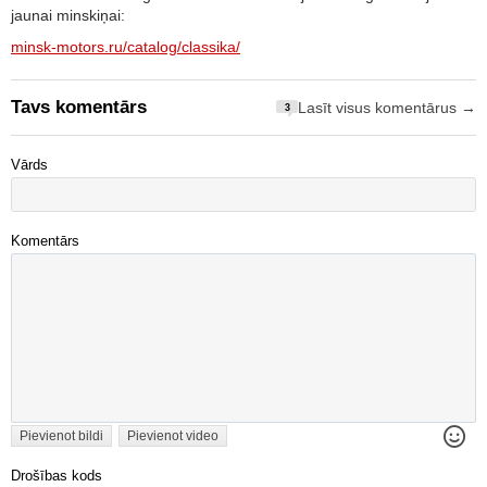
jaunai minskiņai:
minsk-motors.ru/catalog/classika/
Tavs komentārs
Lasīt visus komentārus →
3
Vārds
Komentārs
Pievienot bildi
Pievienot video
Drošības kods