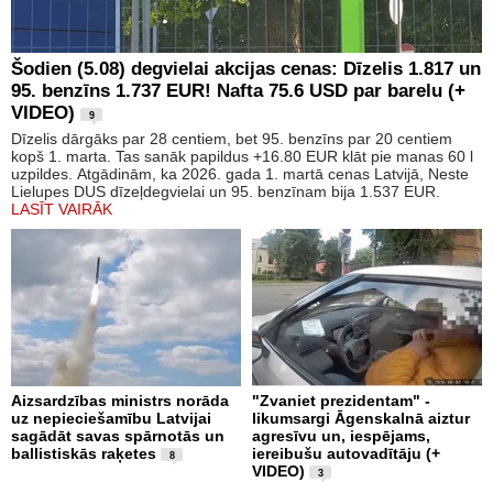
Šodien (5.08) degvielai akcijas cenas: Dīzelis 1.817 un
95. benzīns 1.737 EUR! Nafta 75.6 USD par barelu (+
VIDEO)
9
Dīzelis dārgāks par 28 centiem, bet 95. benzīns par 20 centiem
kopš 1. marta. Tas sanāk papildus +16.80 EUR klāt pie manas 60 l
uzpildes. Atgādinām, ka 2026. gada 1. martā cenas Latvijā, Neste
Lielupes DUS dīzeļdegvielai un 95. benzīnam bija 1.537 EUR.
LASĪT VAIRĀK
Aizsardzības ministrs norāda
"Zvaniet prezidentam" -
uz nepieciešamību Latvijai
likumsargi Āgenskalnā aiztur
sagādāt savas spārnotās un
agresīvu un, iespējams,
ballistiskās raķetes
iereibušu autovadītāju (+
8
VIDEO)
3