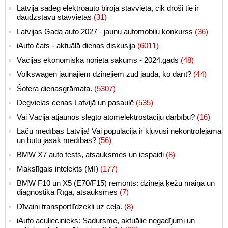
Latvijā sadeg elektroauto biroja stāvvietā, cik droši tie ir
daudzstāvu stāvvietās
(31)
Latvijas Gada auto 2027 - jaunu automobiļu konkurss
(36)
iAuto čats - aktuālā dienas diskusija
(6011)
Vācijas ekonomiskā norieta sākums - 2024.gads
(48)
Volkswagen jaunajiem dzinējiem zūd jauda, ko darīt?
(44)
Šofera dienasgrāmata.
(5307)
Degvielas cenas Latvijā un pasaulē
(535)
Vai Vācija atjaunos slēgto atomelektrostaciju darbību?
(16)
Lāču medības Latvijā! Vai populācija ir kļuvusi nekontrolējama
un būtu jāsāk medības?
(56)
BMW X7 auto tests, atsauksmes un iespaidi
(8)
Makslīgais intelekts (MI)
(177)
BMW F10 un X5 (E70/F15) remonts: dzinēja ķēžu maiņa un
diagnostika Rīgā, atsauksmes
(7)
Dīvaini transportlīdzekļi uz ceļa.
(8)
iAuto aculiecinieks: Sadursme, aktuālie negadījumi un