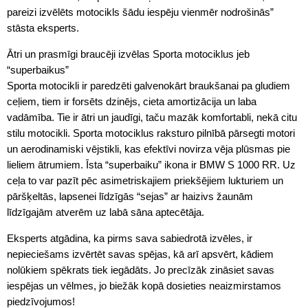
pareizi izvēlēts motocikls šādu iespēju vienmēr nodrošinās”
stāsta eksperts.
Ātri un prasmīgi braucēji izvēlas Sporta motociklus jeb
“superbaikus”
Sporta motocikli ir paredzēti galvenokārt braukšanai pa gludiem
ceļiem, tiem ir forsēts dzinējs, cieta amortizācija un laba
vadāmība. Tie ir ātri un jaudīgi, taču mazāk komfortabli, nekā citu
stilu motocikli. Sporta motociklus raksturo pilnībā pārsegti motori
un aerodinamiski vējstikli, kas efektīvi novirza vēja plūsmas pie
lieliem ātrumiem. Īsta “superbaiku” ikona ir BMW S 1000 RR. Uz
ceļa to var pazīt pēc asimetriskajiem priekšējiem lukturiem un
pāršķeltās, lapsenei līdzīgās “sejas” ar haizivs žaunām
līdzīgajām atverēm uz labā sāna aptecētāja.
Eksperts atgādina, ka pirms sava sabiedrotā izvēles, ir
nepieciešams izvērtēt savas spējas, kā arī apsvērt, kādiem
nolūkiem spēkrats tiek iegādāts. Jo precīzāk zināsiet savas
iespējas un vēlmes, jo biežāk kopā dosieties neaizmirstamos
piedzīvojumos!