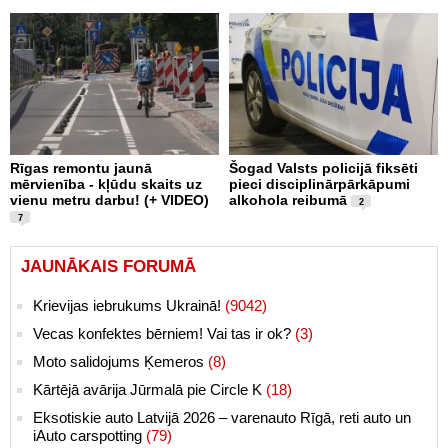
Rīgas remontu jaunā
Šogad Valsts policijā fiksēti
mērvienība - kļūdu skaits uz
pieci disciplinārpārkāpumi
vienu metru darbu! (+ VIDEO)
alkohola reibumā
2
7
JAUNĀKAIS FORUMĀ
Krievijas iebrukums Ukrainā!
(9042)
Vecas konfektes bērniem! Vai tas ir ok?
(3)
Moto salidojums Ķemeros
(8)
Kārtējā avārija Jūrmalā pie Circle K
(18)
Eksotiskie auto Latvijā 2026 – varenauto Rīgā, reti auto un
iAuto carspotting
(79)