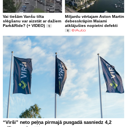
Vai tiešām Vanšu tilta
Miljardu vērtajam Aston Martin
slēgšanu var aizstāt ar dažiem
debesskrāpim Maiami
Park&Ride? (+ VIDEO)
atklājušies nopietni defekti
5
6
“Virši” neto peļņa pirmajā pusgadā sasniedz 4,2