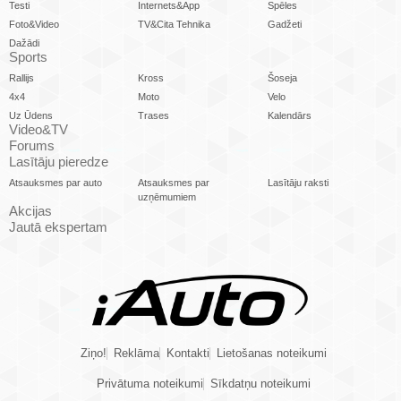
Testi
Internets&App
Spēles
Foto&Video
TV&Cita Tehnika
Gadžeti
Dažādi
Sports
Rallijs
Kross
Šoseja
4x4
Moto
Velo
Uz Ūdens
Trases
Kalendārs
Video&TV
Forums
Lasītāju pieredze
Atsauksmes par auto
Atsauksmes par
Lasītāju raksti
uzņēmumiem
Akcijas
Jautā ekspertam
Ziņo!
Reklāma
Kontakti
Lietošanas noteikumi
Privātuma noteikumi
Sīkdatņu noteikumi