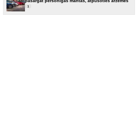
pasargāt personīgās mantas, atpūšoties ārzemēs
1