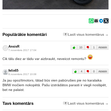
Populārākie komentāri
Lasīt visus komentārus →
7
AnsisR
10
1
Atbildēt
7.novembris 2017 17:04
Cik tālu diez ar tādu var aizbraukt, neveicot remontu?
felix65
4
0
Atbildēt
8.novembris 2017 10:08
Ja jau opozītmotors, tātad būs vien pabūrušies pie no karalaika
BMW močiem nokopētā. Pašu izstrādātos parasti ir viegli noslāpēt,
bet ne palaist.
Tavs komentārs
Lasīt visus komentārus →
7