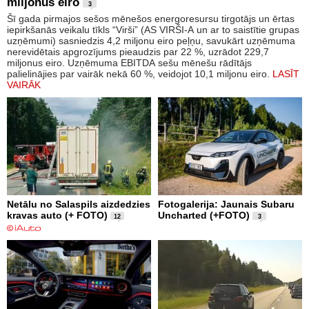
miljonus eiro
3
Šī gada pirmajos sešos mēnešos energoresursu tirgotājs un ērtas
iepirkšanās veikalu tīkls “Virši” (AS VIRŠI-A un ar to saistītie grupas
uzņēmumi) sasniedzis 4,2 miljonu eiro peļņu, savukārt uzņēmuma
nerevidētais apgrozījums pieaudzis par 22 %, uzrādot 229,7
miljonus eiro. Uzņēmuma EBITDA sešu mēnešu rādītājs
palielinājies par vairāk nekā 60 %, veidojot 10,1 miljonu eiro.
LASĪT
VAIRĀK
Netālu no Salaspils aizdedzies
Fotogalerija: Jaunais Subaru
kravas auto (+ FOTO)
Uncharted (+FOTO)
12
3