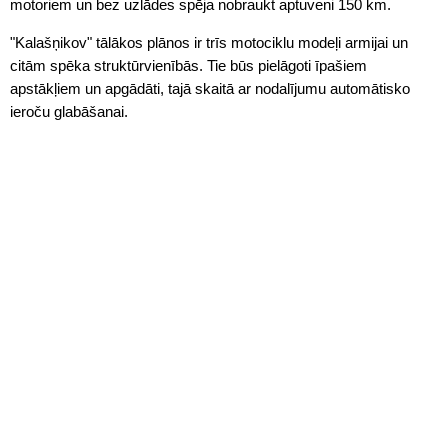
motoriem un bez uzlādes spēja nobraukt aptuveni 150 km.
"Kalašņikov" tālākos plānos ir trīs motociklu modeļi armijai un
citām spēka struktūrvienībās. Tie būs pielāgoti īpašiem
apstākļiem un apgādāti, tajā skaitā ar nodalījumu automātisko
ieroču glabāšanai.