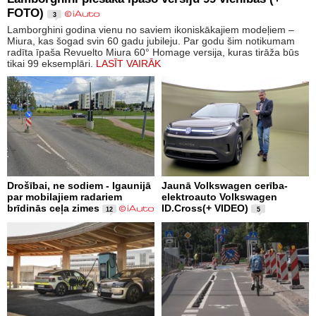
FOTO)
3
Lamborghini godina vienu no saviem ikoniskākajiem modeļiem –
Miura, kas šogad svin 60 gadu jubileju. Par godu šim notikumam
radīta īpaša Revuelto Miura 60° Homage versija, kuras tirāža būs
tikai 99 eksemplāri.
LASĪT VAIRĀK
Drošībai, ne sodiem - Igaunijā
Jaunā Volkswagen cerība-
par mobilajiem radariem
elektroauto Volkswagen
brīdinās ceļa zimes
ID.Cross(+ VIDEO)
12
5