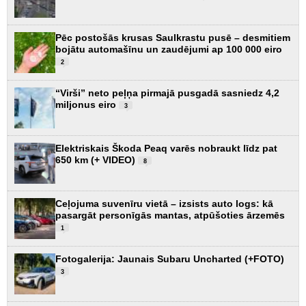
Pēc postošās krusas Saulkrastu pusē – desmitiem
bojātu automašīnu un zaudējumi ap 100 000 eiro
2
“Virši” neto peļņa pirmajā pusgadā sasniedz 4,2
miljonus eiro
3
Elektriskais Škoda Peaq varēs nobraukt līdz pat
650 km (+ VIDEO)
8
Ceļojuma suvenīru vietā – izsists auto logs: kā
pasargāt personīgās mantas, atpūšoties ārzemēs
1
Fotogalerija: Jaunais Subaru Uncharted (+FOTO)
3