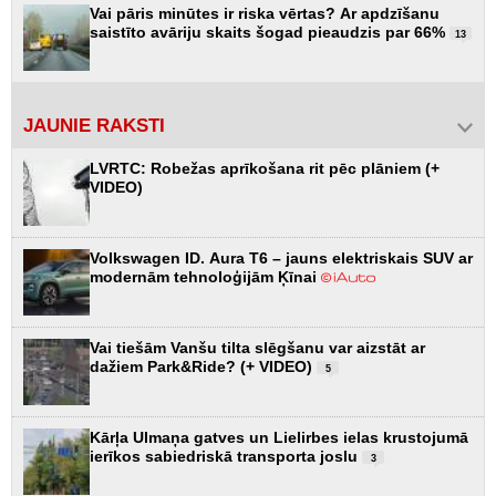
Vai pāris minūtes ir riska vērtas? Ar apdzīšanu
saistīto avāriju skaits šogad pieaudzis par 66%
13
JAUNIE RAKSTI
LVRTC: Robežas aprīkošana rit pēc plāniem (+
VIDEO)
Volkswagen ID. Aura T6 – jauns elektriskais SUV ar
modernām tehnoloģijām Ķīnai
Vai tiešām Vanšu tilta slēgšanu var aizstāt ar
dažiem Park&Ride? (+ VIDEO)
5
Kārļa Ulmaņa gatves un Lielirbes ielas krustojumā
ierīkos sabiedriskā transporta joslu
3