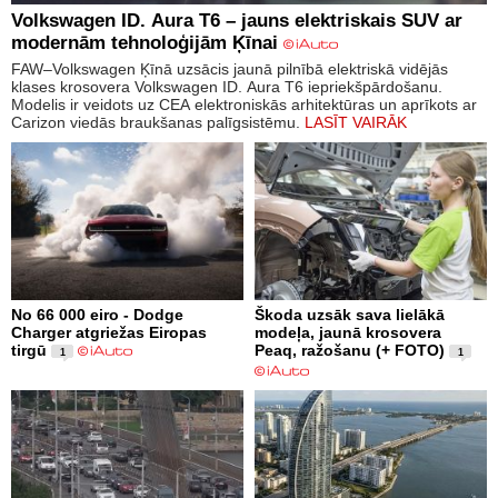
Volkswagen ID. Aura T6 – jauns elektriskais SUV ar
modernām tehnoloģijām Ķīnai
FAW–Volkswagen Ķīnā uzsācis jaunā pilnībā elektriskā vidējās
klases krosovera Volkswagen ID. Aura T6 iepriekšpārdošanu.
Modelis ir veidots uz CEA elektroniskās arhitektūras un aprīkots ar
Carizon viedās braukšanas palīgsistēmu.
LASĪT VAIRĀK
No 66 000 eiro - Dodge
Škoda uzsāk sava lielākā
Charger atgriežas Eiropas
modeļa, jaunā krosovera
tirgū
Peaq, ražošanu (+ FOTO)
1
1