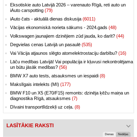
Eksotiskie auto Latvijā 2026 – varenauto Rīgā, reti auto un
iAuto carspotting
(79)
iAuto čats - aktuālā dienas diskusija
(6011)
Vācijas ekonomiskā norieta sākums - 2024.gads
(48)
Volkswagen jaunajiem dzinējiem zūd jauda, ko darīt?
(44)
Degvielas cenas Latvijā un pasaulē
(535)
Vai Vācija atjaunos slēgto atomelektrostaciju darbību?
(16)
Lāču medības Latvijā! Vai populācija ir kļuvusi nekontrolējama
un būtu jāsāk medības?
(56)
BMW X7 auto tests, atsauksmes un iespaidi
(8)
Makslīgais intelekts (MI)
(177)
BMW F10 un X5 (E70/F15) remonts: dzinēja ķēžu maiņa un
diagnostika Rīgā, atsauksmes
(7)
Dīvaini transportlīdzekļi uz ceļa.
(8)
LASĪTĀKIE RAKSTI
Dienas
Nedēļas