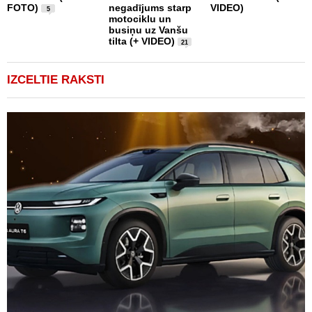
FOTO)
negadījums starp
VIDEO)
m
5
motociklu un
r
busiņu uz Vanšu
tilta (+ VIDEO)
21
IZCELTIE RAKSTI