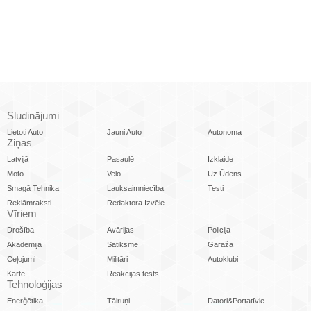
Sludinājumi
Lietoti Auto
Jauni Auto
Autonoma
Ziņas
Latvijā
Pasaulē
Izklaide
Moto
Velo
Uz Ūdens
Smagā Tehnika
Lauksaimniecība
Testi
Reklāmraksti
Redaktora Izvēle
Vīriem
Drošība
Avārijas
Policija
Akadēmija
Satiksme
Garāžā
Ceļojumi
Militāri
Autoklubi
Karte
Reakcijas tests
Tehnoloģijas
Enerģētika
Tālruņi
Datori&Portatīvie