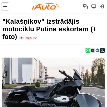
"Kalašņikov" izstrādājis
motociklu Putina eskortam (+
foto)
7