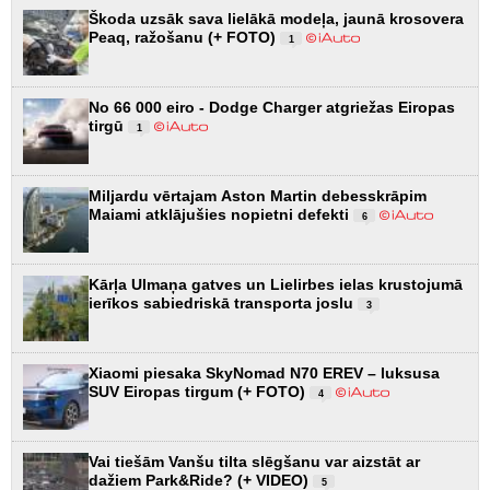
Škoda uzsāk sava lielākā modeļa, jaunā krosovera
Peaq, ražošanu (+ FOTO)
1
No 66 000 eiro - Dodge Charger atgriežas Eiropas
tirgū
1
Miljardu vērtajam Aston Martin debesskrāpim
Maiami atklājušies nopietni defekti
6
Kārļa Ulmaņa gatves un Lielirbes ielas krustojumā
ierīkos sabiedriskā transporta joslu
3
Xiaomi piesaka SkyNomad N70 EREV – luksusa
SUV Eiropas tirgum (+ FOTO)
4
Vai tiešām Vanšu tilta slēgšanu var aizstāt ar
dažiem Park&Ride? (+ VIDEO)
5