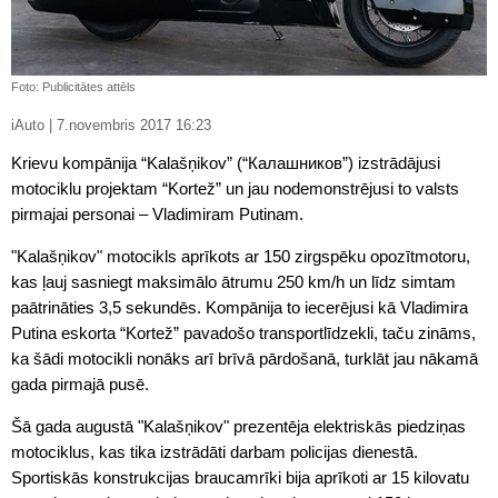
Foto: Publicitātes attēls
iAuto | 7.novembris 2017 16:23
Krievu kompānija “Kalašņikov” (“Калашников”) izstrādājusi
motociklu projektam “Kortež” un jau nodemonstrējusi to valsts
pirmajai personai – Vladimiram Putinam.
"Kalašņikov" motocikls aprīkots ar 150 zirgspēku opozītmotoru,
kas ļauj sasniegt maksimālo ātrumu 250 km/h un līdz simtam
paātrināties 3,5 sekundēs. Kompānija to iecerējusi kā Vladimira
Putina eskorta “Kortež” pavadošo transportlīdzekli, taču zināms,
ka šādi motocikli nonāks arī brīvā pārdošanā, turklāt jau nākamā
gada pirmajā pusē.
Šā gada augustā "Kalašņikov" prezentēja elektriskās piedziņas
motociklus, kas tika izstrādāti darbam policijas dienestā.
Sportiskās konstrukcijas braucamrīki bija aprīkoti ar 15 kilovatu