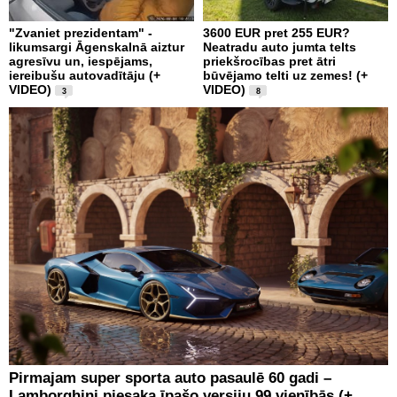
"Zvaniet prezidentam" -
3600 EUR pret 255 EUR?
likumsargi Āgenskalnā aiztur
Neatradu auto jumta telts
agresīvu un, iespējams,
priekšrocības pret ātri
iereibušu autovadītāju (+
būvējamo telti uz zemes! (+
VIDEO)
VIDEO)
3
8
Pirmajam super sporta auto pasaulē 60 gadi –
Lamborghini piesaka īpašo versiju 99 vienībās (+