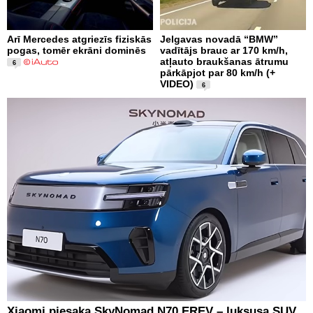
Arī Mercedes atgriezīs fiziskās
Jelgavas novadā “BMW”
pogas, tomēr ekrāni dominēs
vadītājs brauc ar 170 km/h,
atļauto braukšanas ātrumu
6
pārkāpjot par 80 km/h (+
VIDEO)
6
Xiaomi piesaka SkyNomad N70 EREV – luksusa SUV