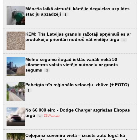
Mēneša laikā aizturēti kārtējie degvielas uzpildes
staciju apzadzēji
1
KEM: Trīs Latvijas granulu ražotāji apņēmušies ar
produkciju prioritāri nodrošināt vietējo tirgu
1
Melno segumu šogad ieklās vairāk nekā 50
kilometros valsts vietējo autoceļu ar grants
segumu
3
Pabeigta trīs reģionālo veloceļu izbūve (+ FOTO)
3
No 66 000 eiro - Dodge Charger atgriežas Eiropas
tirgū
1
Ceļojuma suvenīru vietā – izsists auto logs: kā