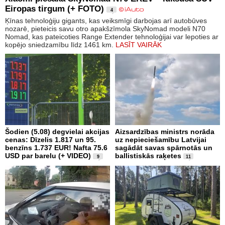
Eiropas tirgum (+ FOTO)
4
Ķīnas tehnoloģiju gigants, kas veiksmīgi darbojas arī autobūves
nozarē, pieteicis savu otro apakšzīmola SkyNomad modeli N70
Nomad, kas pateicoties Range Extender tehnoloģijai var lepoties ar
kopējo sniedzamību līdz 1461 km.
LASĪT VAIRĀK
Šodien (5.08) degvielai akcijas
Aizsardzības ministrs norāda
cenas: Dīzelis 1.817 un 95.
uz nepieciešamību Latvijai
benzīns 1.737 EUR! Nafta 75.6
sagādāt savas spārnotās un
USD par barelu (+ VIDEO)
ballistiskās raķetes
9
11