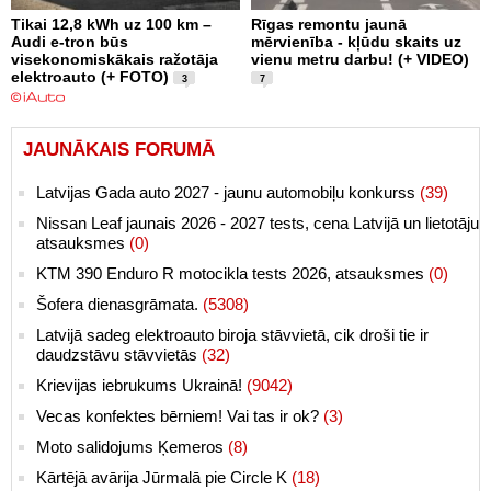
Tikai 12,8 kWh uz 100 km –
Rīgas remontu jaunā
Audi e-tron būs
mērvienība - kļūdu skaits uz
visekonomiskākais ražotāja
vienu metru darbu! (+ VIDEO)
elektroauto (+ FOTO)
3
7
JAUNĀKAIS FORUMĀ
Latvijas Gada auto 2027 - jaunu automobiļu konkurss
(39)
Nissan Leaf jaunais 2026 - 2027 tests, cena Latvijā un lietotāju
atsauksmes
(0)
KTM 390 Enduro R motocikla tests 2026, atsauksmes
(0)
Šofera dienasgrāmata.
(5308)
Latvijā sadeg elektroauto biroja stāvvietā, cik droši tie ir
daudzstāvu stāvvietās
(32)
Krievijas iebrukums Ukrainā!
(9042)
Vecas konfektes bērniem! Vai tas ir ok?
(3)
Moto salidojums Ķemeros
(8)
Kārtējā avārija Jūrmalā pie Circle K
(18)