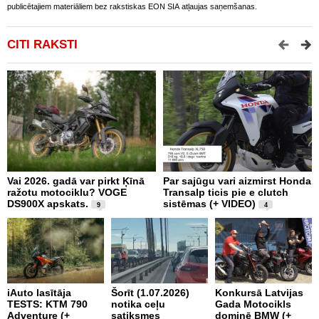
publicētajiem materiāliem bez rakstiskas EON SIA atļaujas saņemšanas.
CITI RAKSTI
Vai 2026. gadā var pirkt Ķīnā
Par sajūgu vari aizmirst Honda
P
ražotu motociklu? VOGE
Transalp ticis pie e clutch
R
DS900X apskats.
sistēmas (+ VIDEO)
Z
9
4
2
iAuto lasītāja
Šorīt (1.07.2026)
Konkursā Latvijas
TESTS: KTM 790
notika ceļu
Gada Motocikls
P
Adventure (+
satiksmes
dominē BMW (+
„