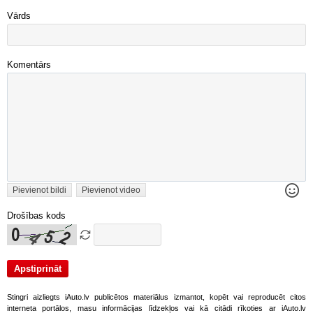
Vārds
Komentārs
Pievienot bildi
Pievienot video
Drošības kods
Stingri aizliegts iAuto.lv publicētos materiālus izmantot, kopēt vai reproducēt citos
interneta portālos, masu informācijas līdzekļos vai kā citādi rīkoties ar iAuto.lv