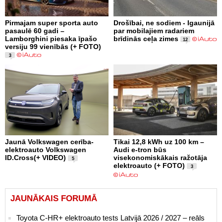
Pirmajam super sporta auto
Drošībai, ne sodiem - Igaunijā
pasaulē 60 gadi –
par mobilajiem radariem
Lamborghini piesaka īpašo
brīdinās ceļa zimes
12
versiju 99 vienībās (+ FOTO)
3
Jaunā Volkswagen cerība-
Tikai 12,8 kWh uz 100 km –
elektroauto Volkswagen
Audi e-tron būs
ID.Cross(+ VIDEO)
visekonomiskākais ražotāja
5
elektroauto (+ FOTO)
3
JAUNĀKAIS FORUMĀ
Toyota C-HR+ elektroauto tests Latvijā 2026 / 2027 – reāls