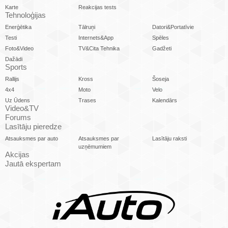
Karte
Reakcijas tests
Tehnoloģijas
Enerģētika
Tālruņi
Datori&Portatīvie
Testi
Internets&App
Spēles
Foto&Video
TV&Cita Tehnika
Gadžeti
Dažādi
Sports
Rallijs
Kross
Šoseja
4x4
Moto
Velo
Uz Ūdens
Trases
Kalendārs
Video&TV
Forums
Lasītāju pieredze
Atsauksmes par auto
Atsauksmes par
Lasītāju raksti
uzņēmumiem
Akcijas
Jautā ekspertam