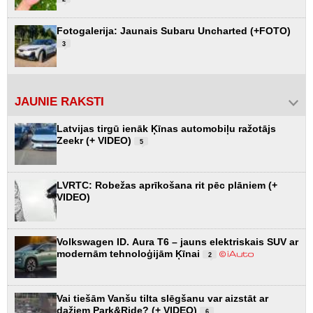
Fotogalerija: Jaunais Subaru Uncharted (+FOTO)
3
JAUNIE RAKSTI
Latvijas tirgū ienāk Ķīnas automobiļu ražotājs
Zeekr (+ VIDEO)
5
LVRTC: Robežas aprīkošana rit pēc plāniem (+
VIDEO)
Volkswagen ID. Aura T6 – jauns elektriskais SUV ar
modernām tehnoloģijām Ķīnai
2
Vai tiešām Vanšu tilta slēgšanu var aizstāt ar
dažiem Park&Ride? (+ VIDEO)
6