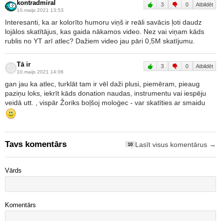
kontradmiral
3
0
Atbildēt
10.maijs 2021 13:53
Interesanti, ka ar kolorīto humoru viņš ir reāli savācis ļoti daudz
lojālos skatītājus, kas gaida nākamos video. Nez vai viņam kāds
rublis no YT arī atlec? Dažiem video jau pāri 0,5M skatījumu.
Tā ir
3
0
Atbildēt
10.maijs 2021 14:06
gan jau ka atlec, turklāt tam ir vēl daži plusi, piemēram, pieaug
paziņu loks, iekrīt kāds donation naudas, instrumentu vai iespēju
veidā utt. , vispār Žoriks boļšoj moloģec - var skatīties ar smaidu
Tavs komentārs
Lasīt visus komentārus →
10
Vārds
Komentārs