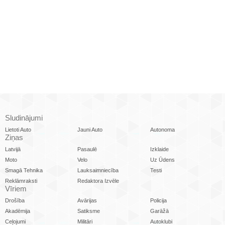
Sludinājumi
Lietoti Auto
Jauni Auto
Autonoma
Ziņas
Latvijā
Pasaulē
Izklaide
Moto
Velo
Uz Ūdens
Smagā Tehnika
Lauksaimniecība
Testi
Reklāmraksti
Redaktora Izvēle
Vīriem
Drošība
Avārijas
Policija
Akadēmija
Satiksme
Garāžā
Ceļojumi
Militāri
Autoklubi