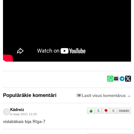
Populārākie komentāri
Lasīt visus komentārus →
10
Kādreiz
5
0
Atbildēt
9.maijs 2021 11:29
vislabākais bija Rīga-7