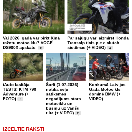
Vai 2026. gadā var pirkt Ķīnā
Par sajūgu vari aizmirst Honda
P
ražotu motociklu? VOGE
Transalp ticis pie e clutch
R
DS900X apskats.
sistēmas (+ VIDEO)
Z
9
4
2
iAuto lasītāja
Šorīt (1.07.2026)
Konkursā Latvijas
TESTS: KTM 790
notika ceļu
Gada Motocikls
P
Adventure (+
satiksmes
dominē BMW (+
„
FOTO)
negadījums starp
VIDEO)
m
5
motociklu un
r
busiņu uz Vanšu
tilta (+ VIDEO)
21
IZCELTIE RAKSTI