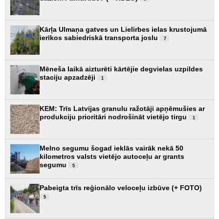
Kārļa Ulmaņa gatves un Lielirbes ielas krustojumā
ierīkos sabiedriskā transporta joslu
7
Mēneša laikā aizturēti kārtējie degvielas uzpildes
staciju apzadzēji
1
KEM: Trīs Latvijas granulu ražotāji apņēmušies ar
produkciju prioritāri nodrošināt vietējo tirgu
1
Melno segumu šogad ieklās vairāk nekā 50
kilometros valsts vietējo autoceļu ar grants
segumu
5
Pabeigta trīs reģionālo veloceļu izbūve (+ FOTO)
5