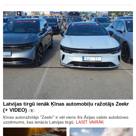
Latvijas tirgū ienāk Ķīnas automobiļu ražotājs Zeekr
(+ VIDEO)
5
Ķīnas autoražotājs "Zeekr" ir vēl viens šīs Āzijas valsts autobūves
uzņēmums, kas ienācis Latvijas tirgū.
LASĪT VAIRĀK