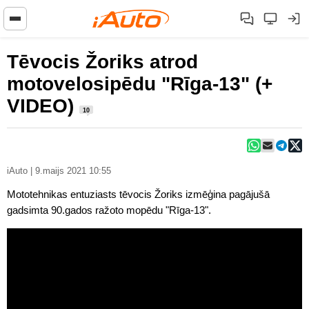
Tēvocis Žoriks atrod
motovelosipēdu "Rīga-13" (+
VIDEO)
10
iAuto | 9.maijs 2021 10:55
Mototehnikas entuziasts tēvocis Žoriks izmēģina pagājušā
gadsimta 90.gados ražoto mopēdu "Rīga-13".