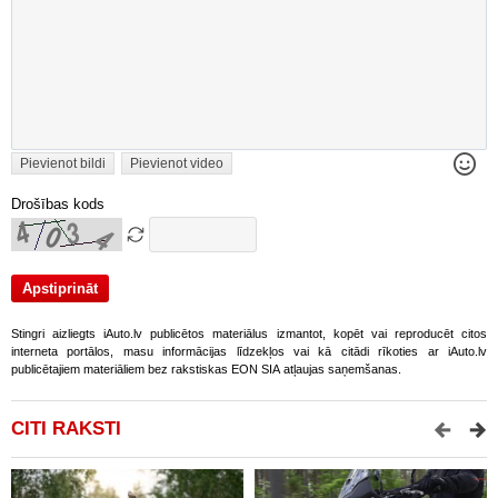
Pievienot bildi
Pievienot video
Drošības kods
Stingri aizliegts iAuto.lv publicētos materiālus izmantot, kopēt vai reproducēt citos
interneta portālos, masu informācijas līdzekļos vai kā citādi rīkoties ar iAuto.lv
publicētajiem materiāliem bez rakstiskas EON SIA atļaujas saņemšanas.
CITI RAKSTI