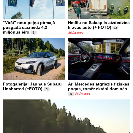
“Virši” neto peļņa pirmajā
Netālu no Salaspils aizdedzies
pusgadā sasniedz 4,2
kravas auto (+ FOTO)
12
miljonus eiro
3
Fotogalerija: Jaunais Subaru
Arī Mercedes atgriezīs fiziskās
Uncharted (+FOTO)
pogas, tomēr ekrāni dominēs
3
6