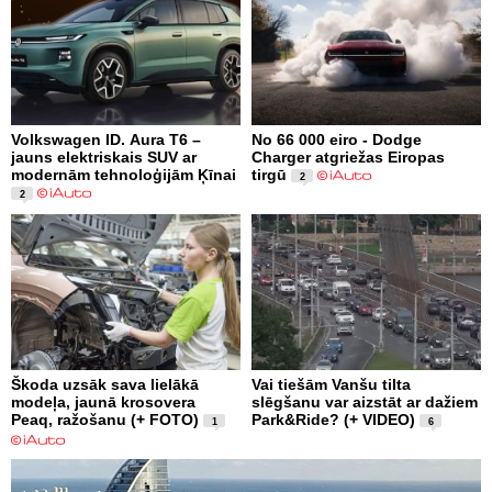
Volkswagen ID. Aura T6 –
No 66 000 eiro - Dodge
jauns elektriskais SUV ar
Charger atgriežas Eiropas
modernām tehnoloģijām Ķīnai
tirgū
2
2
Škoda uzsāk sava lielākā
Vai tiešām Vanšu tilta
modeļa, jaunā krosovera
slēgšanu var aizstāt ar dažiem
Peaq, ražošanu (+ FOTO)
Park&Ride? (+ VIDEO)
1
6