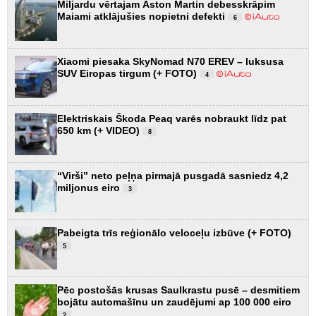
Miljardu vērtajam Aston Martin debesskrāpim
Maiami atklājušies nopietni defekti
6
Xiaomi piesaka SkyNomad N70 EREV – luksusa
SUV Eiropas tirgum (+ FOTO)
4
Elektriskais Škoda Peaq varēs nobraukt līdz pat
650 km (+ VIDEO)
8
“Virši” neto peļņa pirmajā pusgadā sasniedz 4,2
miljonus eiro
3
Pabeigta trīs reģionālo veloceļu izbūve (+ FOTO)
5
Pēc postošās krusas Saulkrastu pusē – desmitiem
bojātu automašīnu un zaudējumi ap 100 000 eiro
2