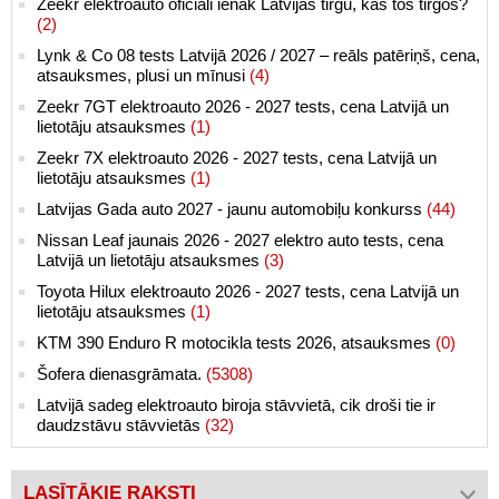
Zeekr elektroauto oficiāli ienāk Latvijas tirgū, kas tos tirgos?
(2)
Lynk & Co 08 tests Latvijā 2026 / 2027 – reāls patēriņš, cena,
atsauksmes, plusi un mīnusi
(4)
Zeekr 7GT elektroauto 2026 - 2027 tests, cena Latvijā un
lietotāju atsauksmes
(1)
Zeekr 7X elektroauto 2026 - 2027 tests, cena Latvijā un
lietotāju atsauksmes
(1)
Latvijas Gada auto 2027 - jaunu automobiļu konkurss
(44)
Nissan Leaf jaunais 2026 - 2027 elektro auto tests, cena
Latvijā un lietotāju atsauksmes
(3)
Toyota Hilux elektroauto 2026 - 2027 tests, cena Latvijā un
lietotāju atsauksmes
(1)
KTM 390 Enduro R motocikla tests 2026, atsauksmes
(0)
Šofera dienasgrāmata.
(5308)
Latvijā sadeg elektroauto biroja stāvvietā, cik droši tie ir
daudzstāvu stāvvietās
(32)
LASĪTĀKIE RAKSTI