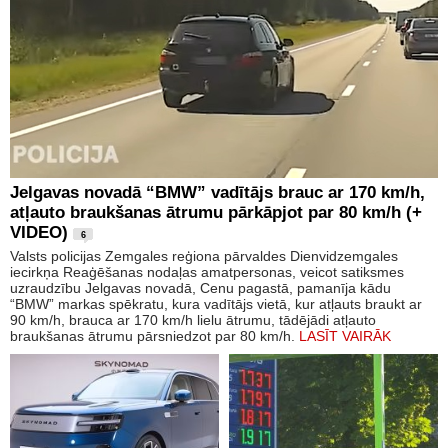
Jelgavas novadā “BMW” vadītājs brauc ar 170 km/h,
atļauto braukšanas ātrumu pārkāpjot par 80 km/h (+
VIDEO)
6
Valsts policijas Zemgales reģiona pārvaldes Dienvidzemgales
iecirkņa Reaģēšanas nodaļas amatpersonas, veicot satiksmes
uzraudzību Jelgavas novadā, Cenu pagastā, pamanīja kādu
“BMW” markas spēkratu, kura vadītājs vietā, kur atļauts braukt ar
90 km/h, brauca ar 170 km/h lielu ātrumu, tādējādi atļauto
braukšanas ātrumu pārsniedzot par 80 km/h.
LASĪT VAIRĀK