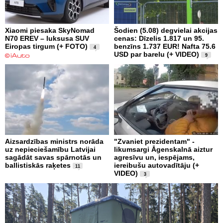
Xiaomi piesaka SkyNomad
Šodien (5.08) degvielai akcijas
N70 EREV – luksusa SUV
cenas: Dīzelis 1.817 un 95.
Eiropas tirgum (+ FOTO)
benzīns 1.737 EUR! Nafta 75.6
4
USD par barelu (+ VIDEO)
9
Aizsardzības ministrs norāda
"Zvaniet prezidentam" -
uz nepieciešamību Latvijai
likumsargi Āgenskalnā aiztur
sagādāt savas spārnotās un
agresīvu un, iespējams,
ballistiskās raķetes
iereibušu autovadītāju (+
11
VIDEO)
3