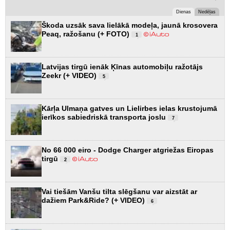
Dienas
Nedēļas
Škoda uzsāk sava lielākā modeļa, jaunā krosovera
Peaq, ražošanu (+ FOTO)
1
Latvijas tirgū ienāk Ķīnas automobiļu ražotājs
Zeekr (+ VIDEO)
5
Kārļa Ulmaņa gatves un Lielirbes ielas krustojumā
ierīkos sabiedriskā transporta joslu
7
No 66 000 eiro - Dodge Charger atgriežas Eiropas
tirgū
2
Vai tiešām Vanšu tilta slēgšanu var aizstāt ar
dažiem Park&Ride? (+ VIDEO)
6