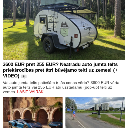
3600 EUR pret 255 EUR? Neatradu auto jumta telts
priekšrocības pret ātri būvējamo telti uz zemes! (+
VIDEO)
8
Vai auto jumta telts patiešām ir tās cenas vērta? 3600 EUR vērta
auto jumta telts vai 255 EUR ātri uzstādāmu (pop-up) telti uz
zemes.
LASĪT VAIRĀK