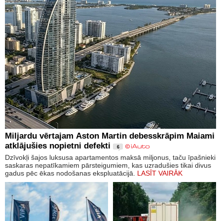
Miljardu vērtajam Aston Martin debesskrāpim Maiami
atklājušies nopietni defekti
6
Dzīvokļi šajos luksusa apartamentos maksā miljonus, taču īpašnieki
saskaras nepatīkamiem pārsteigumiem, kas uzradušies tikai divus
gadus pēc ēkas nodošanas ekspluatācijā.
LASĪT VAIRĀK