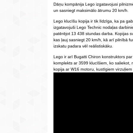
Dāņu kompānija Lego izgatavojusi pilnizmē
un sasniegt maksimālo ātrumu 20 km/h.
Lego klucīšu kopija ir tik līdzīga, ka pa gab
izgatavojuši Lego Technic nodaļas darbiniek
patērējot 13 438 stundas darba. Kopijas sv
kas ļauj sasniegt 20 km/h, kā arī pilnībā fu
izskatu padara vēl reālistiskāku.
Lego ir arī Bugatti Chiron konstruktors pa
komplekts ar 3599 klucīšiem, ko saliekot,
kopija ar W16 motoru, kustīgiem virzuļiem