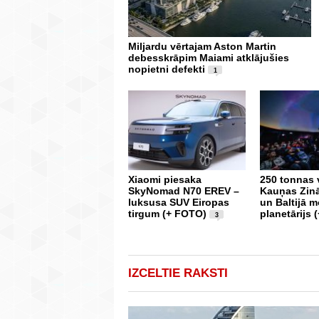
Miljardu vērtajam Aston Martin
debesskrāpim Maiami atklājušies
nopietni defekti
1
Xiaomi piesaka
250 tonnas v
SkyNomad N70 EREV –
Kauņas Zinā
luksusa SUV Eiropas
un Baltijā 
tirgum (+ FOTO)
planetārijs 
3
IZCELTIE RAKSTI