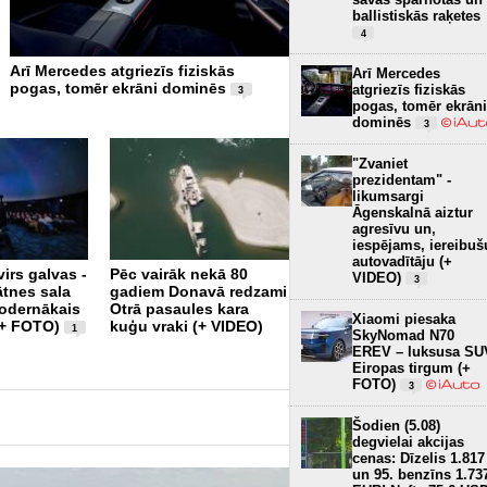
ballistiskās raķetes
4
Arī Mercedes atgriezīs fiziskās
Pirmajam super sporta aut
Arī Mercedes
pogas, tomēr ekrāni dominēs
60 gadi – Lamborghini pie
atgriezīs fiziskās
3
versiju 99 vienībās (+ FOT
pogas, tomēr ekrāni
dominēs
3
"Zvaniet
prezidentam" -
likumsargi
Āgenskalnā aiztur
agresīvu un,
iespējams, iereibuš
autovadītāju (+
irs galvas -
Pēc vairāk nekā 80
97 procenti – jūlijā arī
VIDEO)
3
tnes sala
gadiem Donavā redzami
Dānijā privātais sektors
modernākais
Otrā pasaules kara
pircis gandrīz tikai
Xiaomi piesaka
(+ FOTO)
kuģu vraki (+ VIDEO)
elektroautomobiļus
1
2
SkyNomad N70
EREV – luksusa SU
Eiropas tirgum (+
FOTO)
3
Šodien (5.08)
degvielai akcijas
cenas: Dīzelis 1.817
un 95. benzīns 1.73