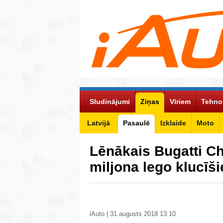
Sludinājumi
Ziņas
Vīriem
Tehno
Latvijā
Pasaulē
Izklaide
Moto
Lēnākais Bugatti Ch
miljona lego klucīš
iAuto | 31.augusts 2018 13:10