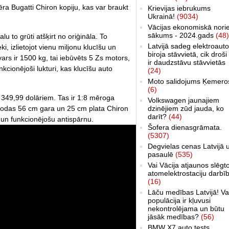
ra Bugatti Chiron kopiju, kas var braukt
Krievijas iebrukums
Ukrainā!
(9034)
Vācijas ekonomiskā nori
sākums - 2024.gads
(48)
alu to grūti atšķirt no oriģināla. To
Latvijā sadeg elektroauto
i, izlietojot vienu miljonu klucīšu un
biroja stāvvietā, cik droši 
ars ir 1500 kg, tai iebūvēts 5 Zs motors,
ir daudzstāvu stāvvietās
nkcionējoši lukturi, kas klucīšu auto
(24)
Moto salidojums Ķemero
(6)
r 349,99 dolāriem. Tas ir 1:8 mēroga
Volkswagen jaunajiem
 rodas 56 cm gara un 25 cm plata Chiron
dzinējiem zūd jauda, ko
darīt?
(44)
 un funkcionējošu antispārnu.
Šofera dienasgrāmata.
(5307)
Degvielas cenas Latvijā 
pasaulē
(535)
Vai Vācija atjaunos slēgt
atomelektrostaciju darbī
(16)
Lāču medības Latvijā! Va
populācija ir kļuvusi
nekontrolējama un būtu
jāsāk medības?
(56)
BMW X7 auto tests,