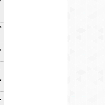
s
no
o
t
o
uz
n