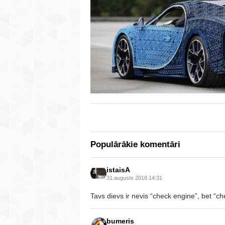
Populārākie komentāri
istaisA
31.augusts 2018 14:31
Tavs dievs ir nevis “check engine”, bet “c
bumeris