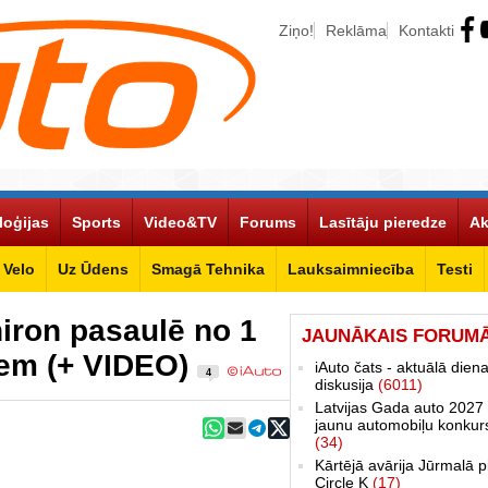
Ziņo!
Reklāma
Kontakti
loģijas
Sports
Video&TV
Forums
Lasītāju pieredze
Ak
Velo
Uz Ūdens
Smagā Tehnika
Lauksaimniecība
Testi
iron pasaulē no 1
JAUNĀKAIS FORUM
iem (+ VIDEO)
iAuto čats - aktuālā dien
4
diskusija
(6011)
Latvijas Gada auto 2027 
jaunu automobiļu konkur
(34)
Kārtējā avārija Jūrmalā p
Circle K
(17)