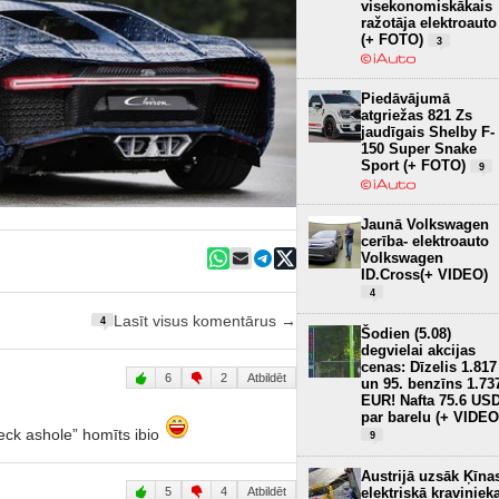
visekonomiskākais
ražotāja elektroauto
(+ FOTO)
3
Piedāvājumā
atgriežas 821 Zs
jaudīgais Shelby F-
150 Super Snake
Sport (+ FOTO)
9
Jaunā Volkswagen
cerība- elektroauto
Volkswagen
ID.Cross(+ VIDEO)
4
Lasīt visus komentārus →
4
Šodien (5.08)
degvielai akcijas
cenas: Dīzelis 1.817
6
2
Atbildēt
un 95. benzīns 1.73
EUR! Nafta 75.6 US
par barelu (+ VIDEO
heck ashole” homīts ibio
9
Austrijā uzsāk Ķīna
elektriskā kraviniek
5
4
Atbildēt