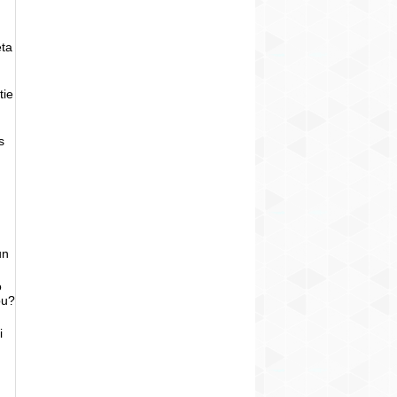
eta
tie
s
un
o
bu?
i