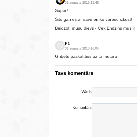
31.augusts 2018 13:48
Super!
Šito gan es ar savu emku varēšu izkost!
Beidzot, mūsu dievs - Ček Endžins mūs ir s
F1
31.augusts 2018 16:04
Gribētu paskatīties uz to motoru
Tavs komentārs
Vārds
Komentārs