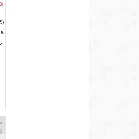
8)
5)
gā,
uz