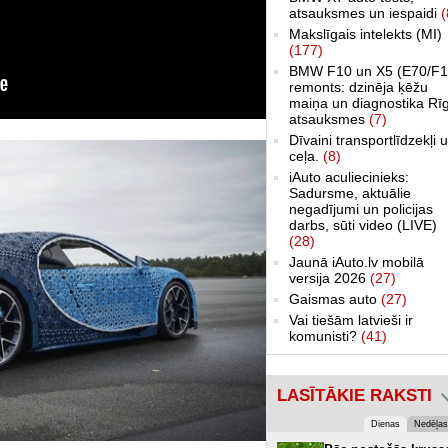
atsauksmes un iespaidi
(
Makslīgais intelekts (MI)
(177)
BMW F10 un X5 (E70/F1
remonts: dzinēja ķēžu
maiņa un diagnostika Rī
atsauksmes
(7)
Dīvaini transportlīdzekļi 
ceļa.
(8)
iAuto aculiecinieks:
Sadursme, aktuālie
negadījumi un policijas
darbs, sūti video (LIVE)
(28)
Jaunā iAuto.lv mobilā
versija 2026
(27)
Gaismas auto
(27)
Vai tiešām latvieši ir
komunisti?
(41)
LASĪTĀKIE RAKSTI
Dienas
Nedēļas