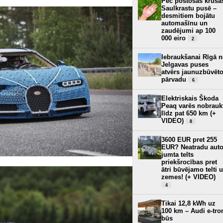
Pēc postošās krusa
Saulkrastu pusē –
desmitiem bojātu
automašīnu un
zaudējumi ap 100
000 eiro
2
Iebraukšanai Rīgā 
Jelgavas puses
atvērs jaunuzbūvēt
pārvadu
6
Elektriskais Škoda
Peaq varēs nobrauk
līdz pat 650 km (+
VIDEO)
8
3600 EUR pret 255
EUR? Neatradu aut
jumta telts
priekšrocības pret
ātri būvējamo telti 
zemes! (+ VIDEO)
4
Tikai 12,8 kWh uz
100 km – Audi e-tro
būs