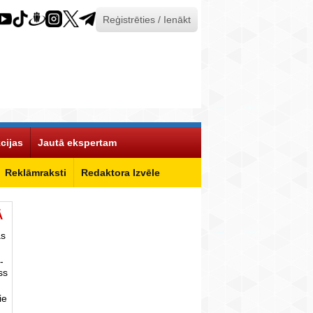
Reģistrēties / Ienākt
cijas
Jautā ekspertam
Reklāmraksti
Redaktora Izvēle
Ā
as
-
ss
ie