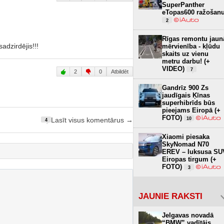
SuperPanther
eTopas600 ražošan
2
Rīgas remontu jaun
adzirdējis!!!
mērvienība - kļūdu
skaits uz vienu
metru darbu! (+
VIDEO)
7
2
0
Atbildēt
Gandrīz 900 Zs
jaudīgais Ķīnas
superhibrīds būs
pieejams Eiropā (+
FOTO)
10
Lasīt visus komentārus →
4
Xiaomi piesaka
SkyNomad N70
EREV – luksusa SU
Eiropas tirgum (+
FOTO)
3
JAUNIE RAKSTI
Jelgavas novadā
“BMW” vadītājs