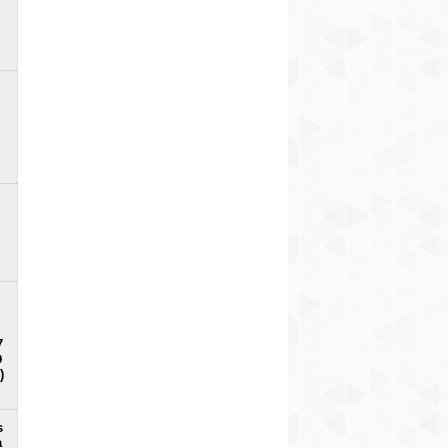
7
D
)
s
a