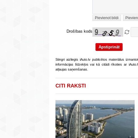
Pievienot bildi
Pievien
Drošības kods
Stingri aizliegts iAuto.lv publicētos materiālus izmant
informācijas līdzekļos vai kā citādi rīkoties ar iAut
atļaujas saņemšanas.
CITI RAKSTI