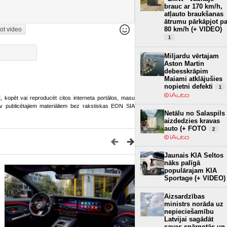
brauc ar 170 km/h,
atļauto braukšanas
ātrumu pārkāpjot pa
80 km/h (+ VIDEO)
ot video
1
Miljardu vērtajam
Aston Martin
debesskrāpim
Maiami atklājušies
nopietni defekti
1
ot, kopēt vai reproducēt citos interneta portālos, masu
o.lv publicētajiem materiāliem bez rakstiskas EON SIA
Netālu no Salaspils
aizdedzies kravas
auto (+ FOTO
2
Jaunais KIA Seltos
nāks palīgā
populārajam KIA
Sportage (+ VIDEO)
Aizsardzības
ministrs norāda uz
nepieciešamību
Latvijai sagādāt
savas spārnotās un