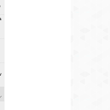
u
ā
V