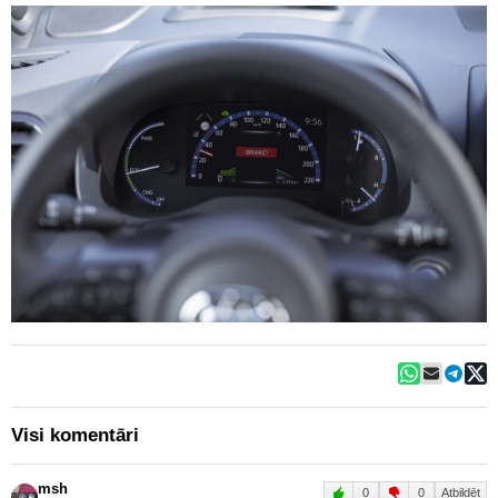
Visi komentāri
msh
0
0
Atbildēt