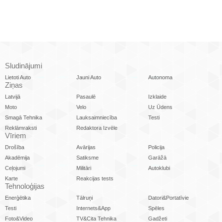
Sludinājumi
Lietoti Auto
Jauni Auto
Autonoma
Ziņas
Latvijā
Pasaulē
Izklaide
Moto
Velo
Uz Ūdens
Smagā Tehnika
Lauksaimniecība
Testi
Reklāmraksti
Redaktora Izvēle
Vīriem
Drošība
Avārijas
Policija
Akadēmija
Satiksme
Garāžā
Ceļojumi
Militāri
Autoklubi
Karte
Reakcijas tests
Tehnoloģijas
Enerģētika
Tālruņi
Datori&Portatīvie
Testi
Internets&App
Spēles
Foto&Video
TV&Cita Tehnika
Gadžeti