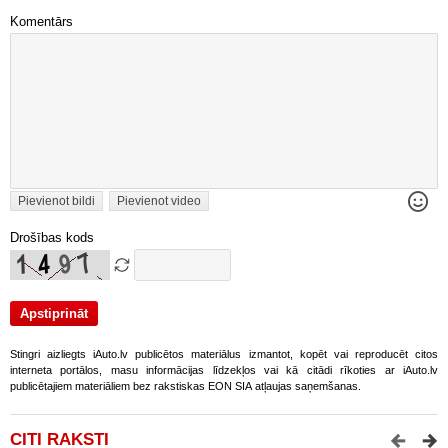
Komentārs
Pievienot bildi
Pievienot video
Drošības kods
Stingri aizliegts iAuto.lv publicētos materiālus izmantot, kopēt vai reproducēt citos
interneta portālos, masu informācijas līdzekļos vai kā citādi rīkoties ar iAuto.lv
publicētajiem materiāliem bez rakstiskas EON SIA atļaujas saņemšanas.
CITI RAKSTI