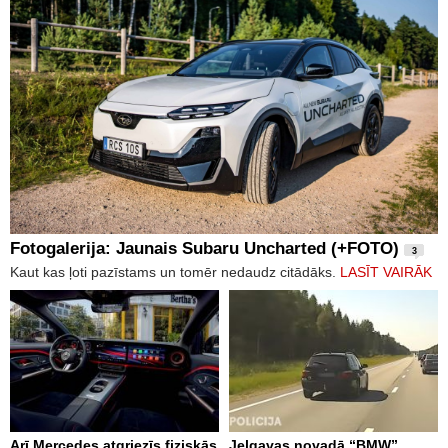
Fotogalerija: Jaunais Subaru Uncharted (+FOTO)
3
Kaut kas ļoti pazīstams un tomēr nedaudz citādāks.
LASĪT VAIRĀK
Arī Mercedes atgriezīs fiziskās
Jelgavas novadā “BMW”