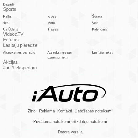
Dažādi
Sports
Rallijs
Kross
Šoseja
4x4
Moto
Velo
Uz Ūdens
Trases
Kalendārs
Video&TV
Forums
Lasītāju pieredze
Atsauksmes par auto
Atsauksmes par
Lasītāju raksti
uzņēmumiem
Akcijas
Jautā ekspertam
Ziņo!
Reklāma
Kontakti
Lietošanas noteikumi
Privātuma noteikumi
Sīkdatņu noteikumi
Datora versija