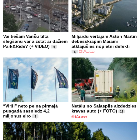
Vai tiešām Vanšu tilta
Miljardu vērtajam Aston Martin
slēgšanu var aizstāt ar dažiem
debesskrāpim Maiami
Park&Ride? (+ VIDEO)
atklājušies nopietni defekti
9
6
“Virši” neto peļņa pirmajā
Netālu no Salaspils aizdedzies
pusgadā sasniedz 4,2
kravas auto (+ FOTO)
12
miljonus eiro
3