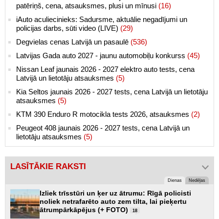
patēriņš, cena, atsauksmes, plusi un mīnusi
(16)
iAuto aculiecinieks: Sadursme, aktuālie negadījumi un
policijas darbs, sūti video (LIVE)
(29)
Degvielas cenas Latvijā un pasaulē
(536)
Latvijas Gada auto 2027 - jaunu automobiļu konkurss
(45)
Nissan Leaf jaunais 2026 - 2027 elektro auto tests, cena
Latvijā un lietotāju atsauksmes
(5)
Kia Seltos jaunais 2026 - 2027 tests, cena Latvijā un lietotāju
atsauksmes
(5)
KTM 390 Enduro R motocikla tests 2026, atsauksmes
(2)
Peugeot 408 jaunais 2026 - 2027 tests, cena Latvijā un
lietotāju atsauksmes
(5)
LASĪTĀKIE RAKSTI
Dienas
Nedēļas
Izliek trīsstūri un ķer uz ātrumu: Rīgā policisti
noliek netrafarēto auto zem tilta, lai pieķertu
ātrumpārkāpējus (+ FOTO)
18