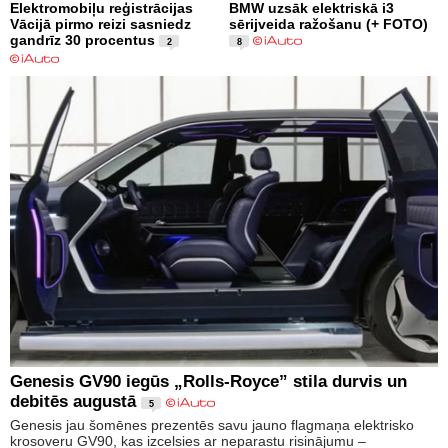
Elektromobiļu reģistrācijas
BMW uzsāk elektriskā i3
Vācijā pirmo reizi sasniedz
sērijveida ražošanu (+ FOTO)
gandrīz 30 procentus
2
8
Genesis GV90 iegūs „Rolls-Royce” stila durvis un
debitēs augustā
5
Genesis jau šomēnes prezentēs savu jauno flagmaņa elektrisko
krosoveru GV90, kas izcelsies ar neparastu risinājumu –