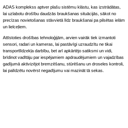
ADAS komplekss aptver plašu sistēmu klāstu, kas izstrādātas,
lai uzlabotu drošību daudzās braukšanas situācijās, sākot no
precīzas novietošanas stāvvietā līdz braukšanai pa pilsētas ielām
un lielceļiem.
Attīstoties drošības tehnoloģijām, arvien vairāk tiek izmantoti
sensori, radari un kameras, lai pastāvīgi uzraudzītu ne tikai
transportlīdzekļa darbību, bet arī apkārtējo satiksmi un vidi,
brīdinot vadītāju par iespējamiem apdraudējumiem un vajadzības
gadījumā aktivizējot bremzēšanu, stūrēšanu un droseles kontroli,
lai palīdzētu novērst negadījumu vai mazināt tā sekas.