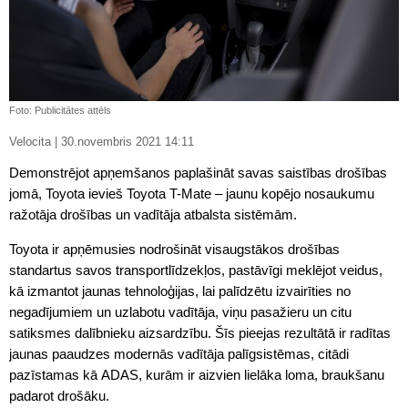
Foto: Publicitātes attēls
Velocita | 30.novembris 2021 14:11
Demonstrējot apņemšanos paplašināt savas saistības drošības
jomā, Toyota ievieš Toyota T-Mate – jaunu kopējo nosaukumu
ražotāja drošības un vadītāja atbalsta sistēmām.
Toyota ir apņēmusies nodrošināt visaugstākos drošības
standartus savos transportlīdzekļos, pastāvīgi meklējot veidus,
kā izmantot jaunas tehnoloģijas, lai palīdzētu izvairīties no
negadījumiem un uzlabotu vadītāja, viņu pasažieru un citu
satiksmes dalībnieku aizsardzību. Šīs pieejas rezultātā ir radītas
jaunas paaudzes modernās vadītāja palīgsistēmas, citādi
pazīstamas kā ADAS, kurām ir aizvien lielāka loma, braukšanu
padarot drošāku.