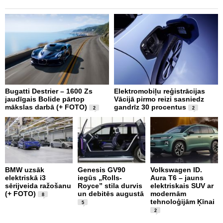
Bugatti Destrier – 1600 Zs
Elektromobiļu reģistrācijas
N
jaudīgais Bolide pārtop
Vācijā pirmo reizi sasniedz
C
mākslas darbā (+ FOTO)
gandrīz 30 procentus
t
2
2
BMW uzsāk
Genesis GV90
Volkswagen ID.
M
elektriskā i3
iegūs „Rolls-
Aura T6 – jauns
A
sērijveida ražošanu
Royce” stila durvis
elektriskais SUV ar
d
(+ FOTO)
un debitēs augustā
modernām
M
8
tehnoloģijām Ķīnai
n
5
2