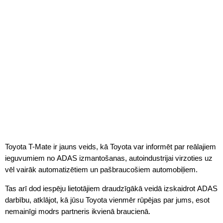
Toyota T-Mate ir jauns veids, kā Toyota var informēt par reālajiem
ieguvumiem no ADAS izmantošanas, autoindustrijai virzoties uz
vēl vairāk automatizētiem un pašbraucošiem automobiļiem.
Tas arī dod iespēju lietotājiem draudzīgākā veidā izskaidrot ADAS
darbību, atklājot, kā jūsu Toyota vienmēr rūpējas par jums, esot
nemainīgi modrs partneris ikvienā braucienā.