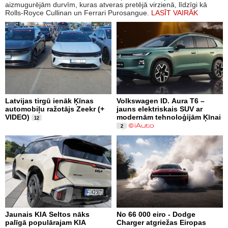
aizmugurējām durvīm, kuras atveras pretējā virzienā, līdzīgi kā
Rolls-Royce Cullinan un Ferrari Purosangue.
LASĪT VAIRĀK
Latvijas tirgū ienāk Ķīnas
Volkswagen ID. Aura T6 –
automobiļu ražotājs Zeekr (+
jauns elektriskais SUV ar
VIDEO)
modernām tehnoloģijām Ķīnai
12
2
Jaunais KIA Seltos nāks
No 66 000 eiro - Dodge
palīgā populārajam KIA
Charger atgriežas Eiropas