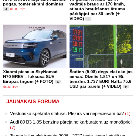
pogas, tomēr ekrāni dominēs
vadītājs brauc ar 170 km/h,
atļauto braukšanas ātrumu
6
pārkāpjot par 80 km/h (+
VIDEO)
6
Xiaomi piesaka SkyNomad
Šodien (5.08) degvielai akcijas
N70 EREV – luksusa SUV
cenas: Dīzelis 1.817 un 95.
Eiropas tirgum (+ FOTO)
benzīns 1.737 EUR! Nafta 75.6
4
USD par barelu (+ VIDEO)
9
JAUNĀKAIS FORUMĀ
Vēsturiskā spēkrata statuss. Plezīrs vai nepieciešamība?
(1)
Audi 80 B3 1.8S benzīns pāreja no karburatora uz monošprici
(7)
Toyota Hilux elektroauto 2026 - 2027 tests, cena Latvijā un