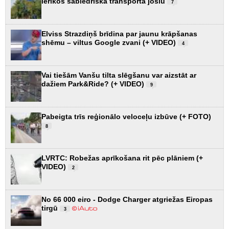
ierīkos sabiedriskā transporta joslu
7
Elviss Strazdiņš brīdina par jaunu krāpšanas
shēmu – viltus Google zvani (+ VIDEO)
4
Vai tiešām Vanšu tilta slēgšanu var aizstāt ar
dažiem Park&Ride? (+ VIDEO)
9
Pabeigta trīs reģionālo veloceļu izbūve (+ FOTO)
8
LVRTC: Robežas aprīkošana rit pēc plāniem (+
VIDEO)
2
No 66 000 eiro - Dodge Charger atgriežas Eiropas
tirgū
3