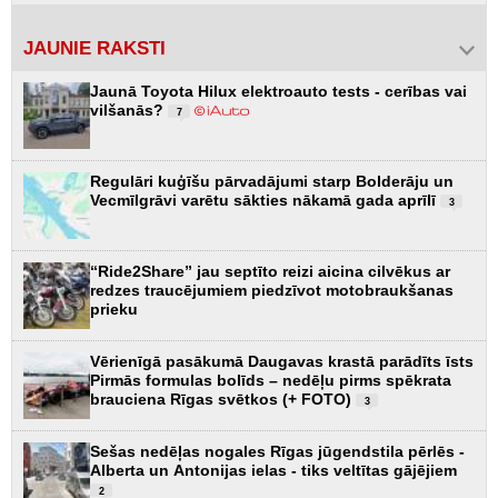
JAUNIE RAKSTI
Jaunā Toyota Hilux elektroauto tests - cerības vai
vilšanās?
7
Regulāri kuģīšu pārvadājumi starp Bolderāju un
Vecmīlgrāvi varētu sākties nākamā gada aprīlī
3
“Ride2Share” jau septīto reizi aicina cilvēkus ar
redzes traucējumiem piedzīvot motobraukšanas
prieku
Vērienīgā pasākumā Daugavas krastā parādīts īsts
Pirmās formulas bolīds – nedēļu pirms spēkrata
brauciena Rīgas svētkos (+ FOTO)
3
Sešas nedēļas nogales Rīgas jūgendstila pērlēs -
Alberta un Antonijas ielas - tiks veltītas gājējiem
2