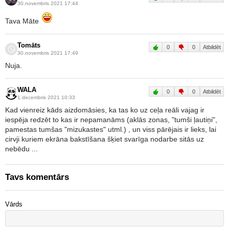
30.novembris 2021 17:44
Tava Māte
Tomāts
0
0
Atbildēt
30.novembris 2021 17:49
Nuja.
WALA
0
0
Atbildēt
1.decembris 2021 10:33
Kad vienreiz kāds aizdomāsies, ka tas ko uz ceļa reāli vajag ir
iespēja redzēt to kas ir nepamanāms (aklās zonas, "tumši ļautiņi",
pamestas tumšas "mizukastes" utml.) , un viss pārējais ir lieks, lai
cirvji kuriem ekrāna bakstīšana šķiet svarīga nodarbe sitās uz
nebēdu ...
Tavs komentārs
Vārds