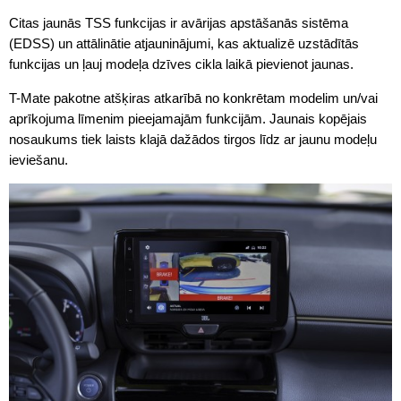
Citas jaunās TSS funkcijas ir avārijas apstāšanās sistēma
(EDSS) un attālinātie atjauninājumi, kas aktualizē uzstādītās
funkcijas un ļauj modeļa dzīves cikla laikā pievienot jaunas.
T-Mate pakotne atšķiras atkarībā no konkrētam modelim un/vai
aprīkojuma līmenim pieejamajām funkcijām. Jaunais kopējais
nosaukums tiek laists klajā dažādos tirgos līdz ar jaunu modeļu
ieviešanu.