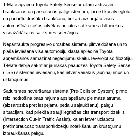
T-Mate apvieno Toyota Safety Sense ar citām aktīvajām
braukšanas un parkošanās palīgsistēmām, lai ne tikai atvieglotu
un padarītu drošāku braukšanu, bet arī aizsargātu visus
automašīnā esošos cilvēkus un citus satiksmes dalībniekus
visdažādākajos satiksmes scenārijos.
Nepārtraukta progresīvo drošības sistēmu pilnveidošana un to
plaša ieviešana visā automobiļu klāstā apliecina Toyota
apņemšanos samazināt negadījumu skaitu. Ievērojot šo filozofiju,
T-Mate debija sakrīt ar jaunākās paaudzes Toyota Safety Sense
(TSS) sistēmas ieviešanu, kas ietver vairākus jauninājumus un
uzlabojumus.
Sadursmes novēršanas sistēma (Pre-Collision System) pirmo
reizi nodrošina paātrinājuma apslāpēšanu pie maza ātruma
(aizsardzība pret iespējamu pedāļu sajaukšanu), palīgu
situācijām, kad priekšā strauji iegriežas cits transportlīdzeklis
(Intersection Cut-In Traffic Assist), kā arī ietver uzlabotu
pretimbraucošo transportlīdzekļu noteikšanu un krustojumu
izbraukšanas palīgu.