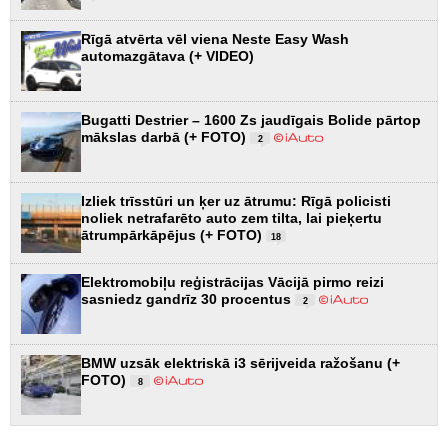
Rīgā atvērta vēl viena Neste Easy Wash
automazgātava (+ VIDEO)
Bugatti Destrier – 1600 Zs jaudīgais Bolide pārtop
mākslas darbā (+ FOTO)
2
Izliek trīsstūri un ķer uz ātrumu: Rīgā policisti
noliek netrafarēto auto zem tilta, lai pieķertu
ātrumpārkāpējus (+ FOTO)
18
Elektromobiļu reģistrācijas Vācijā pirmo reizi
sasniedz gandrīz 30 procentus
2
BMW uzsāk elektriskā i3 sērijveida ražošanu (+
FOTO)
8