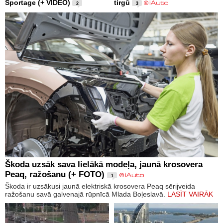
Sportage (+ VIDEO)
tirgū
2
3
Škoda uzsāk sava lielākā modeļa, jaunā krosovera
Peaq, ražošanu (+ FOTO)
1
Škoda ir uzsākusi jaunā elektriskā krosovera Peaq sērijveida
ražošanu savā galvenajā rūpnīcā Mlada Boļeslavā.
LASĪT VAIRĀK