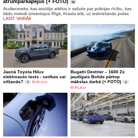
ātrumpārkāpējus (+ FOTO)
18
Aculiecinieks, kas iesūtījis attēlus ir sašutis par policijas rīcību, kas
šādu metodi izmantojusi Rīgā, Krasta ielā, uz ieskriešanās joslas.
LASĪT VAIRĀK
Jaunā Toyota Hilux
Bugatti Destrier – 1600 Zs
elektroauto tests - cerības vai
jaudīgais Bolide pārtop
vilšanās?
mākslas darbā (+ FOTO)
7
2