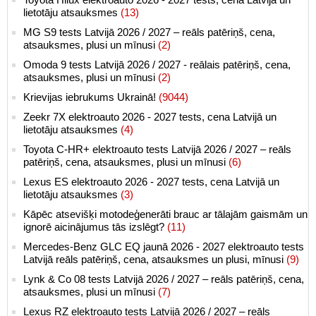
lietotāju atsauksmes
(13)
MG S9 tests Latvijā 2026 / 2027 – reāls patēriņš, cena,
atsauksmes, plusi un mīnusi
(2)
Omoda 9 tests Latvijā 2026 / 2027 - reālais patēriņš, cena,
atsauksmes, plusi un mīnusi
(2)
Krievijas iebrukums Ukrainā!
(9044)
Zeekr 7X elektroauto 2026 - 2027 tests, cena Latvijā un
lietotāju atsauksmes
(4)
Toyota C-HR+ elektroauto tests Latvijā 2026 / 2027 – reāls
patēriņš, cena, atsauksmes, plusi un mīnusi
(6)
Lexus ES elektroauto 2026 - 2027 tests, cena Latvijā un
lietotāju atsauksmes
(3)
Kāpēc atsevišķi motodeģenerāti brauc ar tālajām gaismām un
ignorē aicinājumus tās izslēgt?
(11)
Mercedes-Benz GLC EQ jaunā 2026 - 2027 elektroauto tests
Latvijā reāls patēriņš, cena, atsauksmes un plusi, mīnusi
(9)
Lynk & Co 08 tests Latvijā 2026 / 2027 – reāls patēriņš, cena,
atsauksmes, plusi un mīnusi
(7)
Lexus RZ elektroauto tests Latvijā 2026 / 2027 – reāls