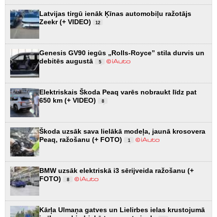
Latvijas tirgū ienāk Ķīnas automobiļu ražotājs
Zeekr (+ VIDEO)
12
Genesis GV90 iegūs „Rolls-Royce” stila durvis un
debitēs augustā
5
Elektriskais Škoda Peaq varēs nobraukt līdz pat
650 km (+ VIDEO)
8
Škoda uzsāk sava lielākā modeļa, jaunā krosovera
Peaq, ražošanu (+ FOTO)
1
BMW uzsāk elektriskā i3 sērijveida ražošanu (+
FOTO)
8
Kārļa Ulmaņa gatves un Lielirbes ielas krustojumā