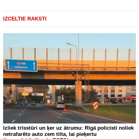
IZCELTIE RAKSTI
Izliek trīsstūri un ķer uz ātrumu: Rīgā policisti noliek
netrafarēto auto zem tilta, lai pieķertu