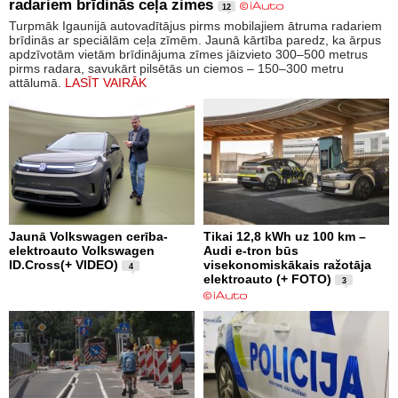
radariem brīdinās ceļa zimes
12
Turpmāk Igaunijā autovadītājus pirms mobilajiem ātruma radariem
brīdinās ar speciālām ceļa zīmēm. Jaunā kārtība paredz, ka ārpus
apdzīvotām vietām brīdinājuma zīmes jāizvieto 300–500 metrus
pirms radara, savukārt pilsētās un ciemos – 150–300 metru
attālumā.
LASĪT VAIRĀK
Jaunā Volkswagen cerība-
Tikai 12,8 kWh uz 100 km –
elektroauto Volkswagen
Audi e-tron būs
ID.Cross(+ VIDEO)
visekonomiskākais ražotāja
4
elektroauto (+ FOTO)
3