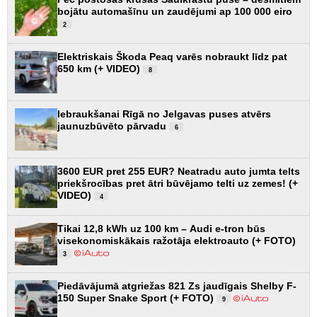
bojātu automašīnu un zaudējumi ap 100 000 eiro
2
Elektriskais Škoda Peaq varēs nobraukt līdz pat
650 km (+ VIDEO)
8
Iebraukšanai Rīgā no Jelgavas puses atvērs
jaunuzbūvēto pārvadu
6
3600 EUR pret 255 EUR? Neatradu auto jumta telts
priekšrocības pret ātri būvējamo telti uz zemes! (+
VIDEO)
4
Tikai 12,8 kWh uz 100 km – Audi e-tron būs
visekonomiskākais ražotāja elektroauto (+ FOTO)
3
Piedāvājumā atgriežas 821 Zs jaudīgais Shelby F-
150 Super Snake Sport (+ FOTO)
9