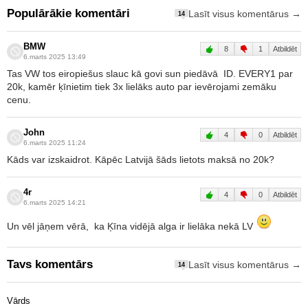
Populārākie komentāri
Lasīt visus komentārus →
14
BMW
8
1
Atbildēt
6.marts 2025 13:49
Tas VW tos eiropiešus slauc kā govi sun piedāvā ID. EVERY1 par
20k, kamēr ķīnietim tiek 3x lielāks auto par ievērojami zemāku
cenu.
John
4
0
Atbildēt
6.marts 2025 11:24
Kāds var izskaidrot. Kāpēc Latvijā šāds lietots maksā no 20k?
4r
4
0
Atbildēt
6.marts 2025 14:21
Un vēl jāņem vērā, ka Ķīna vidējā alga ir lielāka nekā LV
Tavs komentārs
Lasīt visus komentārus →
14
Vārds