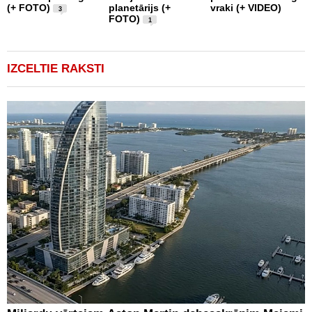
(+ FOTO)
planetārijs (+
vraki (+ VIDEO)
g
3
FOTO)
e
1
IZCELTIE RAKSTI