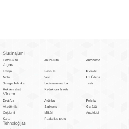
Sludinājumi
Lietoti Auto
Jauni Auto
Autonoma
Ziņas
Latvijā
Pasaulē
Izklaide
Moto
Velo
Uz Ūdens
Smagā Tehnika
Lauksaimniecība
Testi
Reklāmraksti
Redaktora Izvēle
Vīriem
Drošība
Avārijas
Policija
Akadēmija
Satiksme
Garāžā
Ceļojumi
Militāri
Autoklubi
Karte
Reakcijas tests
Tehnoloģijas