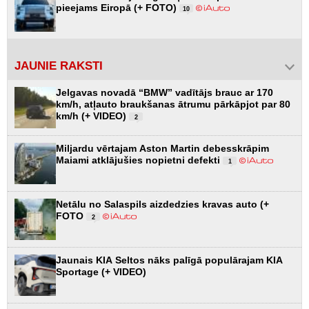
pieejams Eiropā (+ FOTO)
10
JAUNIE RAKSTI
Jelgavas novadā “BMW” vadītājs brauc ar 170
km/h, atļauto braukšanas ātrumu pārkāpjot par 80
km/h (+ VIDEO)
2
Miljardu vērtajam Aston Martin debesskrāpim
Maiami atklājušies nopietni defekti
1
Netālu no Salaspils aizdedzies kravas auto (+
FOTO
2
Jaunais KIA Seltos nāks palīgā populārajam KIA
Sportage (+ VIDEO)