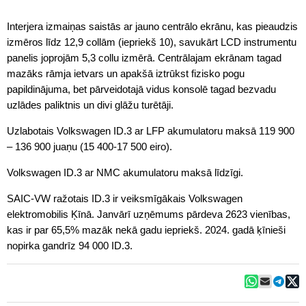
Interjera izmaiņas saistās ar jauno centrālo ekrānu, kas pieaudzis
izmēros līdz 12,9 collām (iepriekš 10), savukārt LCD instrumentu
panelis joprojām 5,3 collu izmērā. Centrālajam ekrānam tagad
mazāks rāmja ietvars un apakšā iztrūkst fizisko pogu
papildinājuma, bet pārveidotajā vidus konsolē tagad bezvadu
uzlādes paliktnis un divi glāžu turētāji.
Uzlabotais Volkswagen ID.3 ar LFP akumulatoru maksā 119 900
– 136 900 juaņu (15 400-17 500 eiro).
Volkswagen ID.3 ar NMC akumulatoru maksā līdzīgi.
SAIC-VW ražotais ID.3 ir veiksmīgākais Volkswagen
elektromobilis Ķīnā. Janvārī uzņēmums pārdeva 2623 vienības,
kas ir par 65,5% mazāk nekā gadu iepriekš. 2024. gadā ķīnieši
nopirka gandrīz 94 000 ID.3.