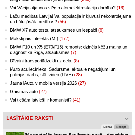
Vai Vācija atjaunos slēgto atomelektrostaciju darbību?
(16)
Lāču medības Latvijā! Vai populācija ir kļuvusi nekontrolējama
un būtu jāsāk medības?
(56)
BMW X7 auto tests, atsauksmes un iespaidi
(8)
Makslīgais intelekts (MI)
(177)
BMW F10 un X5 (E70/F15) remonts: dzinēja ķēžu maiņa un
diagnostika Rīgā, atsauksmes
(7)
Dīvaini transportlīdzekļi uz ceļa.
(8)
iAuto aculiecinieks: Sadursme, aktuālie negadījumi un
policijas darbs, sūti video (LIVE)
(28)
Jaunā iAuto.lv mobilā versija 2026
(27)
Gaismas auto
(27)
Vai tiešām latvieši ir komunisti?
(41)
LASĪTĀKIE RAKSTI
Dienas
Nedēļas
Pēc postošās krusas Saulkrastu pusē – desmitiem