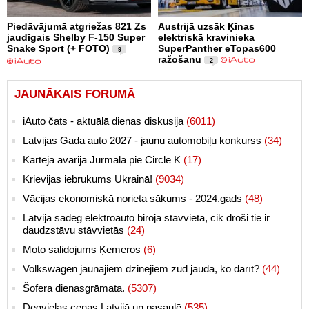
Piedāvājumā atgriežas 821 Zs
Austrijā uzsāk Ķīnas
jaudīgais Shelby F-150 Super
elektriskā kravinieka
Snake Sport (+ FOTO)
SuperPanther eTopas600
9
ražošanu
2
JAUNĀKAIS FORUMĀ
iAuto čats - aktuālā dienas diskusija
(6011)
Latvijas Gada auto 2027 - jaunu automobiļu konkurss
(34)
Kārtējā avārija Jūrmalā pie Circle K
(17)
Krievijas iebrukums Ukrainā!
(9034)
Vācijas ekonomiskā norieta sākums - 2024.gads
(48)
Latvijā sadeg elektroauto biroja stāvvietā, cik droši tie ir
daudzstāvu stāvvietās
(24)
Moto salidojums Ķemeros
(6)
Volkswagen jaunajiem dzinējiem zūd jauda, ko darīt?
(44)
Šofera dienasgrāmata.
(5307)
Degvielas cenas Latvijā un pasaulē
(535)