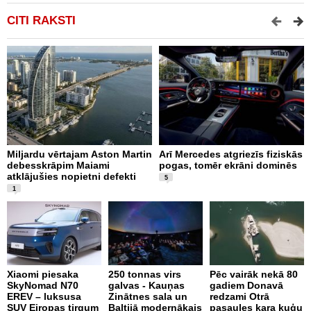
CITI RAKSTI
Miljardu vērtajam Aston Martin
Arī Mercedes atgriezīs fiziskās
P
debesskrāpim Maiami
pogas, tomēr ekrāni dominēs
p
atklājušies nopietni defekti
L
5
v
1
Xiaomi piesaka
250 tonnas virs
Pēc vairāk nekā 80
SkyNomad N70
galvas - Kauņas
gadiem Donavā
9
EREV – luksusa
Zinātnes sala un
redzami Otrā
a
SUV Eiropas tirgum
Baltijā modernākais
pasaules kara kuģu
s