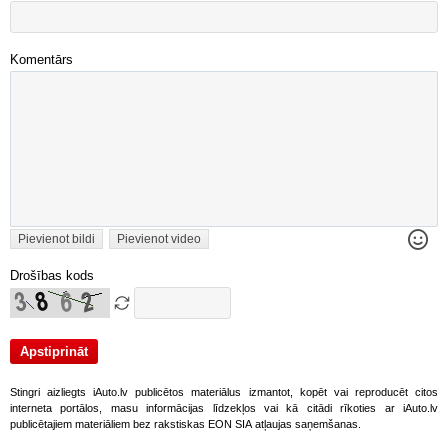
Komentārs
Pievienot bildi
Pievienot video
Drošības kods
Stingri aizliegts iAuto.lv publicētos materiālus izmantot, kopēt vai reproducēt citos
interneta portālos, masu informācijas līdzekļos vai kā citādi rīkoties ar iAuto.lv
publicētajiem materiāliem bez rakstiskas EON SIA atļaujas saņemšanas.