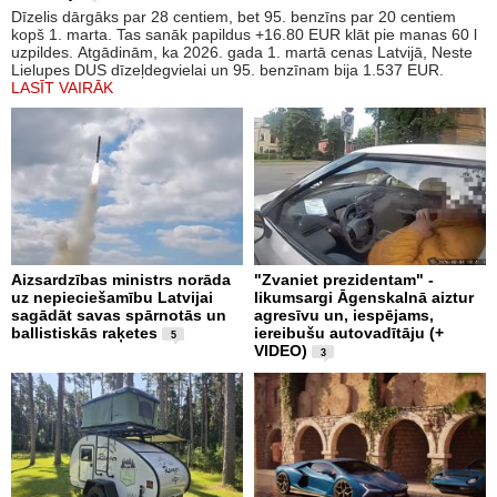
Dīzelis dārgāks par 28 centiem, bet 95. benzīns par 20 centiem
kopš 1. marta. Tas sanāk papildus +16.80 EUR klāt pie manas 60 l
uzpildes. Atgādinām, ka 2026. gada 1. martā cenas Latvijā, Neste
Lielupes DUS dīzeļdegvielai un 95. benzīnam bija 1.537 EUR.
LASĪT VAIRĀK
Aizsardzības ministrs norāda
"Zvaniet prezidentam" -
uz nepieciešamību Latvijai
likumsargi Āgenskalnā aiztur
sagādāt savas spārnotās un
agresīvu un, iespējams,
ballistiskās raķetes
iereibušu autovadītāju (+
5
VIDEO)
3