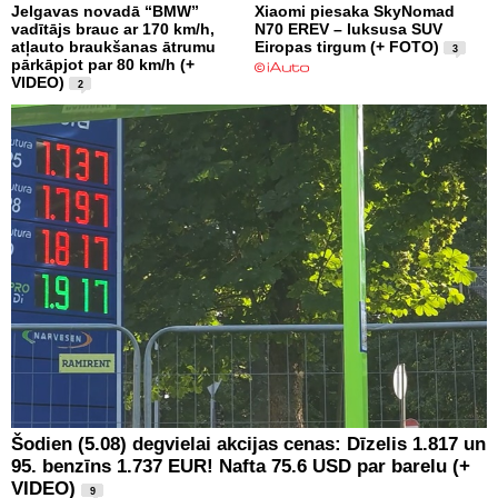
Jelgavas novadā “BMW”
Xiaomi piesaka SkyNomad
vadītājs brauc ar 170 km/h,
N70 EREV – luksusa SUV
atļauto braukšanas ātrumu
Eiropas tirgum (+ FOTO)
3
pārkāpjot par 80 km/h (+
VIDEO)
2
Šodien (5.08) degvielai akcijas cenas: Dīzelis 1.817 un
95. benzīns 1.737 EUR! Nafta 75.6 USD par barelu (+
VIDEO)
9