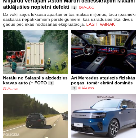
Miljardu vērtajam Aston Martin debesskrāpim Maiami
atklājušies nopietni defekti
1
Dzīvokļi šajos luksusa apartamentos maksā miljonus, taču īpašnieki
saskaras nepatīkamiem pārsteigumiem, kas uzradušies tikai divus
gadus pēc ēkas nodošanas ekspluatācijā.
LASĪT VAIRĀK
Netālu no Salaspils aizdedzies
Arī Mercedes atgriezīs fiziskās
kravas auto (+ FOTO
pogas, tomēr ekrāni dominēs
2
5