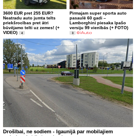
3600 EUR pret 255 EUR?
Pirmajam super sporta auto
Neatradu auto jumta telts
pasaulē 60 gadi –
priekšrocības pret ātri
Lamborghini piesaka īpašo
būvējamo telti uz zemes! (+
versiju 99 vienībās (+ FOTO)
VIDEO)
4
3
Drošībai, ne sodiem - Igaunijā par mobilajiem