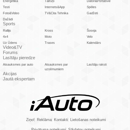
Enerģētika
Tālruņi
Datori&Portatīvie
Testi
Internets&App
Spēles
Foto&Video
TV&Cita Tehnika
Gadžeti
Dažādi
Sports
Rallijs
Kross
Šoseja
4x4
Moto
Velo
Uz Ūdens
Trases
Kalendārs
Video&TV
Forums
Lasītāju pieredze
Atsauksmes par auto
Atsauksmes par
Lasītāju raksti
uzņēmumiem
Akcijas
Jautā ekspertam
Ziņo!
Reklāma
Kontakti
Lietošanas noteikumi
Privātuma noteikumi
Sīkdatņu noteikumi