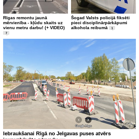
Rīgas remontu jaunā
Šogad Valsts policijā fiksēti
mērvienība - kļūdu skaits uz
pieci disciplinārpārkāpumi
vienu metru darbu! (+ VIDEO)
alkohola reibumā
1
7
Iebraukšanai Rīgā no Jelgavas puses atvērs