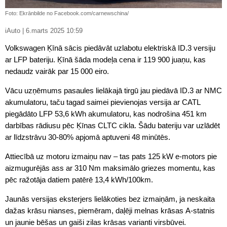
Foto: Ekrānbilde no Facebook.com/carnewschina/
iAuto | 6.marts 2025 10:59
Volkswagen Ķīnā sācis piedāvāt uzlabotu elektriskā ID.3 versiju
ar LFP bateriju. Ķīnā šāda modeļa cena ir 119 900 juaņu, kas
nedaudz vairāk par 15 000 eiro.
Vācu uzņēmums pasaules lielākajā tirgū jau piedāvā ID.3 ar NMC
akumulatoru, taču tagad saimei pievienojas versija ar CATL
piegādāto LFP 53,6 kWh akumulatoru, kas nodrošina 451 km
darbības rādiusu pēc Ķīnas CLTC cikla. Šādu bateriju var uzlādēt
ar līdzstrāvu 30-80% apjomā aptuveni 48 minūtēs.
Attiecībā uz motoru izmaiņu nav – tas pats 125 kW e-motors pie
aizmugurējās ass ar 310 Nm maksimālo griezes momentu, kas
pēc ražotāja datiem patērē 13,4 kWh/100km.
Jaunās versijas eksterjers lielākoties bez izmaiņām, ja neskaita
dažas krāsu nianses, piemēram, daļēji melnas krāsas A-statnis
un jaunie bēšas un gaiši zilas krāsas varianti virsbūvei.