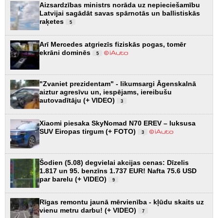
Aizsardzības ministrs norāda uz nepieciešamību
Latvijai sagādāt savas spārnotās un ballistiskās
raķetes
5
Arī Mercedes atgriezīs fiziskās pogas, tomēr
ekrāni dominēs
5
"Zvaniet prezidentam" - likumsargi Āgenskalnā
aiztur agresīvu un, iespējams, iereibušu
autovadītāju (+ VIDEO)
3
Xiaomi piesaka SkyNomad N70 EREV – luksusa
SUV Eiropas tirgum (+ FOTO)
3
Šodien (5.08) degvielai akcijas cenas: Dīzelis
1.817 un 95. benzīns 1.737 EUR! Nafta 75.6 USD
par barelu (+ VIDEO)
9
Rīgas remontu jaunā mērvienība - kļūdu skaits uz
vienu metru darbu! (+ VIDEO)
7