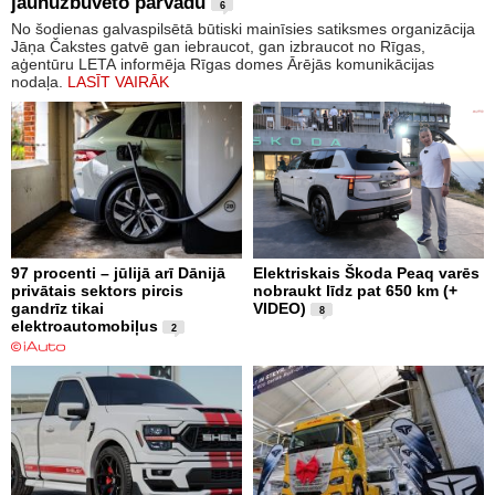
jaunuzbūvēto pārvadu
6
No šodienas galvaspilsētā būtiski mainīsies satiksmes organizācija
Jāņa Čakstes gatvē gan iebraucot, gan izbraucot no Rīgas,
aģentūru LETA informēja Rīgas domes Ārējās komunikācijas
nodaļa.
LASĪT VAIRĀK
97 procenti – jūlijā arī Dānijā
Elektriskais Škoda Peaq varēs
privātais sektors pircis
nobraukt līdz pat 650 km (+
gandrīz tikai
VIDEO)
8
elektroautomobiļus
2