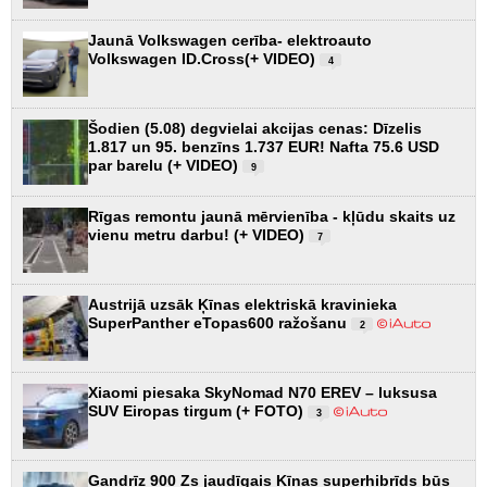
Jaunā Volkswagen cerība- elektroauto
Volkswagen ID.Cross(+ VIDEO)
4
Šodien (5.08) degvielai akcijas cenas: Dīzelis
1.817 un 95. benzīns 1.737 EUR! Nafta 75.6 USD
par barelu (+ VIDEO)
9
Rīgas remontu jaunā mērvienība - kļūdu skaits uz
vienu metru darbu! (+ VIDEO)
7
Austrijā uzsāk Ķīnas elektriskā kravinieka
SuperPanther eTopas600 ražošanu
2
Xiaomi piesaka SkyNomad N70 EREV – luksusa
SUV Eiropas tirgum (+ FOTO)
3
Gandrīz 900 Zs jaudīgais Ķīnas superhibrīds būs