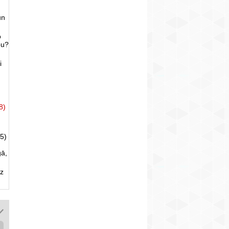
un
o
bu?
i
8)
5)
gā,
uz