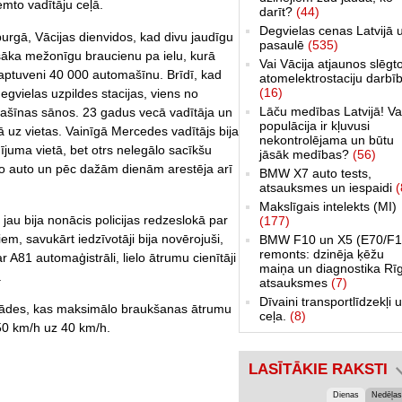
emto vadītāju ceļā.
darīt?
(44)
Degvielas cenas Latvijā 
rgā, Vācijas dienvidos, kad divu jaudīgu
pasaulē
(535)
sāka mežonīgu braucienu pa ielu, kurā
Vai Vācija atjaunos slēgt
ptuveni 40 000 automašīnu. Brīdī, kad
atomelektrostaciju darbī
(16)
egvielas uzpildes stacijas, viens no
Lāču medības Latvijā! Va
mašīnas sānos. 23 gadus vecā vadītāja un
populācija ir kļuvusi
 uz vietas. Vainīgā Mercedes vadītājs bija
nekontrolējama un būtu
adījuma vietā, bet otrs nelegālo sacīkšu
jāsāk medības?
(56)
to auto un pēc dažām dienām arestēja arī
BMW X7 auto tests,
atsauksmes un iespaidi
(
Makslīgais intelekts (MI)
jau bija nonācis policijas redzeslokā par
(177)
, savukārt iedzīvotāji bija novērojuši,
BMW F10 un X5 (E70/F1
remonts: dzinēja ķēžu
 A81 automaģistrāli, lielo ātrumu cienītāji
maiņa un diagnostika Rī
.
atsauksmes
(7)
Dīvaini transportlīdzekļi 
stādes, kas maksimālo braukšanas ātrumu
ceļa.
(8)
50 km/h uz 40 km/h.
LASĪTĀKIE RAKSTI
Dienas
Nedēļas