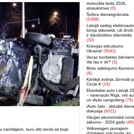
motocikla tests 2026,
atsauksmes
(0)
Šofera dienasgrāmata.
(5308)
Latvijā sadeg elektroauto
biroja stāvvietā, cik droši 
ir daudzstāvu stāvvietās
(32)
Krievijas iebrukums
Ukrainā!
(9042)
Vecas konfektes bērniem
Vai tas ir ok?
(3)
Moto salidojums Ķemero
(8)
Kārtējā avārija Jūrmalā p
Circle K
(18)
Eksotiskie auto Latvijā 2
– varenauto Rīgā, reti au
un iAuto carspotting
(79)
iAuto čats - aktuālā dien
diskusija
(6011)
Vācijas ekonomiskā nori
sākums - 2024.gads
(48)
Volkswagen jaunajiem
 cienītājiem, kuru dēļ nereti iet bojā
dzinējiem zūd jauda, ko