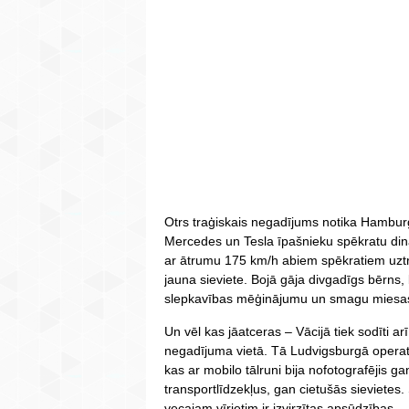
Otrs traģiskais negadījums notika Hambu
Mercedes un Tesla īpašnieku spēkratu di
ar ātrumu 175 km/h abiem spēkratiem uztr
jauna sieviete. Bojā gāja divgadīgs bērns, b
slepkavības mēģinājumu un smagu miesas
Un vēl kas jāatceras – Vācijā tiek sodīti ar
negadījuma vietā. Tā Ludvigsburgā operatī
kas ar mobilo tālruni bija nofotografējis g
transportlīdzekļus, gan cietušās sieviete
vecajam vīrietim ir izvirzītas apsūdzības.