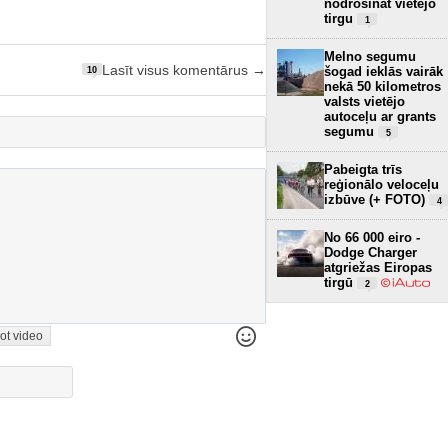
nodrošināt vietējo
tirgu
1
Melno segumu
Lasīt visus komentārus →
šogad ieklās vairāk
10
nekā 50 kilometros
valsts vietējo
autoceļu ar grants
segumu
5
Pabeigta trīs
reģionālo veloceļu
izbūve (+ FOTO)
4
No 66 000 eiro -
Dodge Charger
atgriežas Eiropas
tirgū
2
ot video