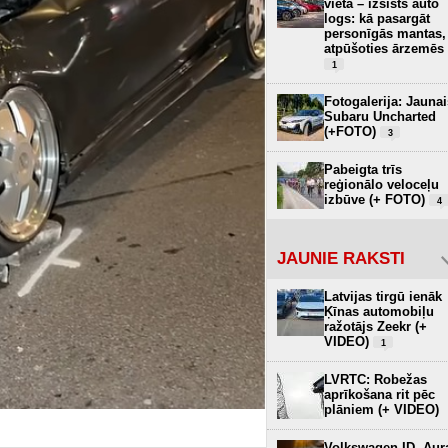
vietā – izsists auto
logs: kā pasargāt
personīgās mantas,
atpūšoties ārzemēs
1
Fotogalerija: Jaunai
Subaru Uncharted
(+FOTO)
3
Pabeigta trīs
reģionālo veloceļu
izbūve (+ FOTO)
4
JAUNIE RAKSTI
Latvijas tirgū ienāk
Ķīnas automobiļu
ražotājs Zeekr (+
VIDEO)
1
LVRTC: Robežas
aprīkošana rit pēc
plāniem (+ VIDEO)
Volkswagen ID. Aur