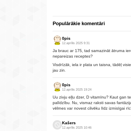
Populārākie komentāri
0pis
12.aprīlis 2025 9:31
Ja brauc ar 175, tad samazināt ātruma ie
nepareizas receptes?
Visdrīzāk, iela ir plata un taisna, tādēļ visie
jau zin.
0pis
12.aprīlis 2025 19:24
Uu zivju eļļu dzer, D vitamīnu? Kaut gan te
palīdzību. Nu, vismaz raksti savas fantāzija
vēlmes var novest cilvēku līdz izmisīgai rīc
Kašers
12.aprīlis 2025 10:46