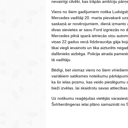
nevainīgi cilvēki, kas trāpās ambīciju pārņ
Viens no šiem gadījumiem notika Ludvigsbu
Mercedes vadītāji 20. marta pievakarē uz
saskaņā ar novērojumiem, dienā izmanto a
divas sievietes ar savu Ford izgriezās no d
Mercedes pilnā sparā ietriecās viņu auto
viņas 22 gadus vecā līdzbraucēja gāja bojā
tikai viegli ievainots un tika aizturēts neg
dalībnieks aizbēga. Policija atrada pames
tā vadītāju.
Bēdīgi, bet vismaz viens no šiem vīriešiem 
vairākiem satiksmes noteikumu pārkāpumiem
ka šo ielas posmu, kas veido pieslēgumu ar
bieži izvēlas, lai skaidrotu savas attiecības
Uz notikumu reaģējušas vietējās varasie
Švīrberdingeras ielai plāno samazināt no 