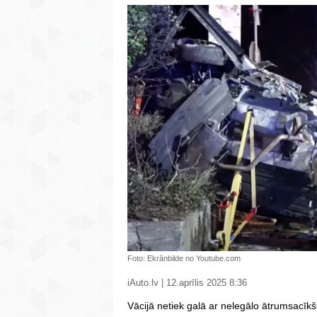
Foto: Ekrānbilde no Youtube.com
iAuto.lv | 12.aprīlis 2025 8:36
Vācijā netiek galā ar nelegālo ātrumsacīkšu