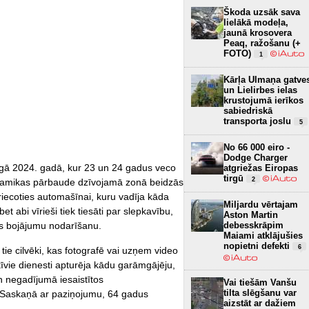
Škoda uzsāk sava
lielākā modeļa,
jaunā krosovera
Peaq, ražošanu (+
FOTO)
1
Kārļa Ulmaņa gatve
un Lielirbes ielas
krustojumā ierīkos
sabiedriskā
transporta joslu
5
No 66 000 eiro -
Dodge Charger
rgā 2024. gadā, kur 23 un 24 gadus veco
atgriežas Eiropas
tirgū
2
namikas pārbaude dzīvojamā zonā beidzās
iecoties automašīnai, kuru vadīja kāda
Miljardu vērtajam
et abi vīrieši tiek tiesāti par slepkavību,
Aston Martin
 bojājumu nodarīšanu.
debesskrāpim
Maiami atklājušies
nopietni defekti
6
ī tie cilvēki, kas fotografē vai uzņem video
vie dienesti apturēja kādu garāmgājēju,
an negadījumā iesaistītos
Vai tiešām Vanšu
tilta slēgšanu var
s. Saskaņā ar paziņojumu, 64 gadus
aizstāt ar dažiem