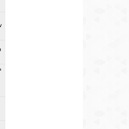
V
t
s