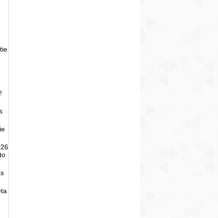
tie
!
s
ie
026
to
as
eta