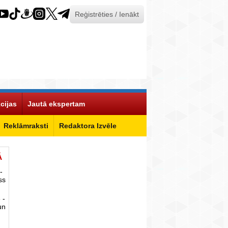
Reģistrēties / Ienākt
cijas
Jautā ekspertam
Reklāmraksti
Redaktora Izvēle
Ā
-
ss
 -
un