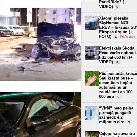
Park&Ride? (+
VIDEO)
6
Xiaomi piesaka
SkyNomad N70
EREV – luksusa SU
Eiropas tirgum (+
FOTO)
4
Elektriskais Škoda
Peaq varēs nobrauk
līdz pat 650 km (+
VIDEO)
8
Pēc postošās krusa
Saulkrastu pusē –
desmitiem bojātu
automašīnu un
zaudējumi ap 100
000 eiro
2
“Virši” neto peļņa
pirmajā pusgadā
sasniedz 4,2
miljonus eiro
3
Ceļojuma suvenīru