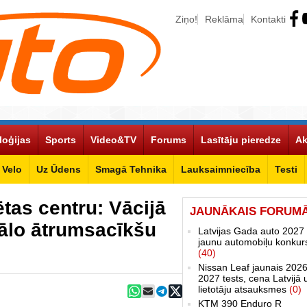
Ziņo!
Reklāma
Kontakti
loģijas
Sports
Video&TV
Forums
Lasītāju pieredze
Ak
Velo
Uz Ūdens
Smagā Tehnika
Lauksaimniecība
Testi
ētas centru: Vācijā
JAUNĀKAIS FORUM
gālo ātrumsacīkšu
Latvijas Gada auto 2027 
jaunu automobiļu konkur
(40)
Nissan Leaf jaunais 2026
2027 tests, cena Latvijā 
lietotāju atsauksmes
(0)
KTM 390 Enduro R