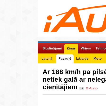
Sludinājumi
Ziņas
Vīriem
Tehno
Latvijā
Pasaulē
Izklaide
Moto
Ar 188 km/h pa pils
netiek galā ar nele
cienītājiem
10