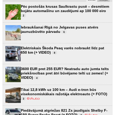
Pēc postošās krusas Saulkrastu pusē – desmitiem
bojātu automašīnu un zaudējumi ap 100 000 eiro
2
Iebraukšanai Rīgā no Jelgavas puses atvērs
jaunuzbūvēto pārvadu
6
Elektriskais Škoda Peaq varēs nobraukt līdz pat
650 km (+ VIDEO)
8
3600 EUR pret 255 EUR? Neatradu auto jumta telts
priekšrocības pret ātri būvējamo telti uz zemes! (+
VIDEO)
4
Tikai 12,8 kWh uz 100 km – Audi e-tron būs
visekonomiskākais ražotāja elektroauto (+ FOTO)
3
Piedāvājumā atgriežas 821 Zs jaudīgais Shelby F-
150 Super Snake Sport (+ FOTO)