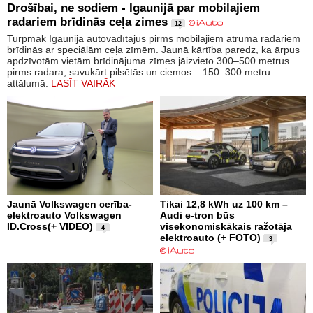
Drošībai, ne sodiem - Igaunijā par mobilajiem
radariem brīdinās ceļa zimes
12
Turpmāk Igaunijā autovadītājus pirms mobilajiem ātruma radariem
brīdinās ar speciālām ceļa zīmēm. Jaunā kārtība paredz, ka ārpus
apdzīvotām vietām brīdinājuma zīmes jāizvieto 300–500 metrus
pirms radara, savukārt pilsētās un ciemos – 150–300 metru
attālumā.
LASĪT VAIRĀK
Jaunā Volkswagen cerība-
Tikai 12,8 kWh uz 100 km –
elektroauto Volkswagen
Audi e-tron būs
ID.Cross(+ VIDEO)
visekonomiskākais ražotāja
4
elektroauto (+ FOTO)
3