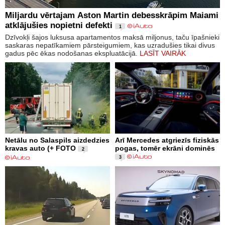
Miljardu vērtajam Aston Martin debesskrāpim Maiami
atklājušies nopietni defekti
1
Dzīvokļi šajos luksusa apartamentos maksā miljonus, taču īpašnieki
saskaras nepatīkamiem pārsteigumiem, kas uzradušies tikai divus
gadus pēc ēkas nodošanas ekspluatācijā.
LASĪT VAIRĀK
Netālu no Salaspils aizdedzies
Arī Mercedes atgriezīs fiziskās
kravas auto (+ FOTO
pogas, tomēr ekrāni dominēs
2
3