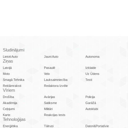
Sludinājumi
Lietoti Auto
Jauni Auto
Autonoma
Ziņas
Latvijā
Pasaulē
Izklaide
Moto
Velo
Uz Ūdens
Smagā Tehnika
Lauksaimniecība
Testi
Reklāmraksti
Redaktora Izvēle
Vīriem
Drošība
Avārijas
Policija
Akadēmija
Satiksme
Garāžā
Ceļojumi
Militāri
Autoklubi
Karte
Reakcijas tests
Tehnoloģijas
Enerģētika
Tālruņi
Datori&Portatīvie