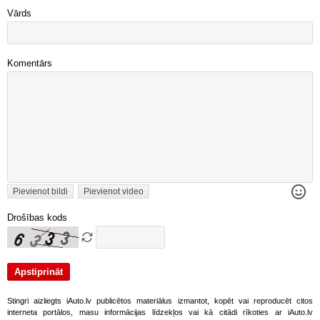
Vārds
Komentārs
Pievienot bildi
Pievienot video
Drošības kods
Stingri aizliegts iAuto.lv publicētos materiālus izmantot, kopēt vai reproducēt citos
interneta portālos, masu informācijas līdzekļos vai kā citādi rīkoties ar iAuto.lv