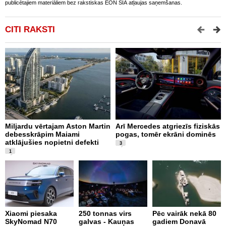
publicētajiem materiāliem bez rakstiskas EON SIA atļaujas saņemšanas.
CITI RAKSTI
Miljardu vērtajam Aston Martin
Arī Mercedes atgriezīs fiziskās
P
debesskrāpim Maiami
pogas, tomēr ekrāni dominēs
p
atklājušies nopietni defekti
L
3
v
1
Xiaomi piesaka
250 tonnas virs
Pēc vairāk nekā 80
SkyNomad N70
galvas - Kauņas
gadiem Donavā
9