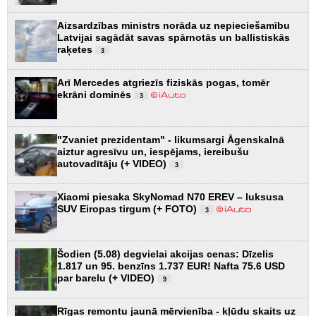
Aizsardzības ministrs norāda uz nepieciešamību
Latvijai sagādāt savas spārnotās un ballistiskās
raķetes
3
Arī Mercedes atgriezīs fiziskās pogas, tomēr
ekrāni dominēs
3
"Zvaniet prezidentam" - likumsargi Āgenskalnā
aiztur agresīvu un, iespējams, iereibušu
autovadītāju (+ VIDEO)
3
Xiaomi piesaka SkyNomad N70 EREV – luksusa
SUV Eiropas tirgum (+ FOTO)
3
Šodien (5.08) degvielai akcijas cenas: Dīzelis
1.817 un 95. benzīns 1.737 EUR! Nafta 75.6 USD
par barelu (+ VIDEO)
9
Rīgas remontu jaunā mērvienība - kļūdu skaits uz