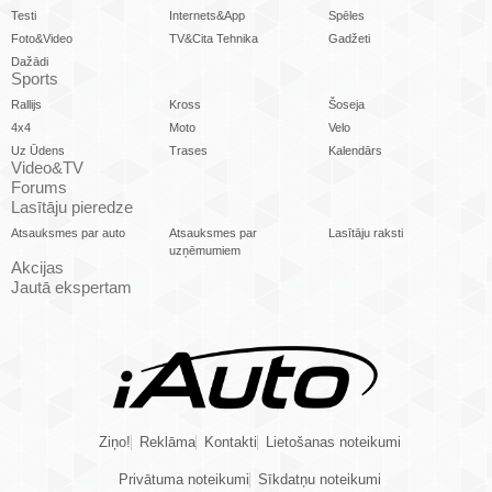
Testi
Internets&App
Spēles
Foto&Video
TV&Cita Tehnika
Gadžeti
Dažādi
Sports
Rallijs
Kross
Šoseja
4x4
Moto
Velo
Uz Ūdens
Trases
Kalendārs
Video&TV
Forums
Lasītāju pieredze
Atsauksmes par auto
Atsauksmes par
Lasītāju raksti
uzņēmumiem
Akcijas
Jautā ekspertam
Ziņo!
Reklāma
Kontakti
Lietošanas noteikumi
Privātuma noteikumi
Sīkdatņu noteikumi