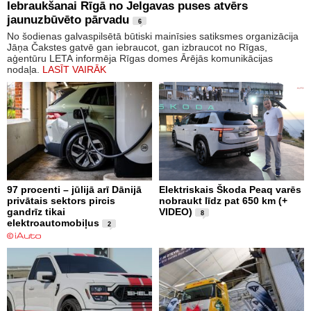
Iebraukšanai Rīgā no Jelgavas puses atvērs
jaunuzbūvēto pārvadu
6
No šodienas galvaspilsētā būtiski mainīsies satiksmes organizācija
Jāņa Čakstes gatvē gan iebraucot, gan izbraucot no Rīgas,
aģentūru LETA informēja Rīgas domes Ārējās komunikācijas
nodaļa.
LASĪT VAIRĀK
97 procenti – jūlijā arī Dānijā
Elektriskais Škoda Peaq varēs
privātais sektors pircis
nobraukt līdz pat 650 km (+
gandrīz tikai
VIDEO)
8
elektroautomobiļus
2