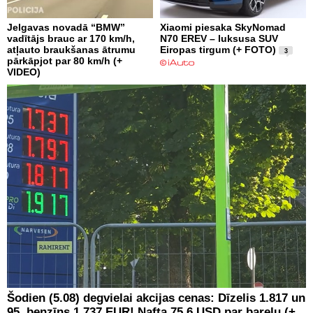
Jelgavas novadā “BMW”
Xiaomi piesaka SkyNomad
vadītājs brauc ar 170 km/h,
N70 EREV – luksusa SUV
atļauto braukšanas ātrumu
Eiropas tirgum (+ FOTO)
3
pārkāpjot par 80 km/h (+
VIDEO)
Šodien (5.08) degvielai akcijas cenas: Dīzelis 1.817 un
95. benzīns 1.737 EUR! Nafta 75.6 USD par barelu (+