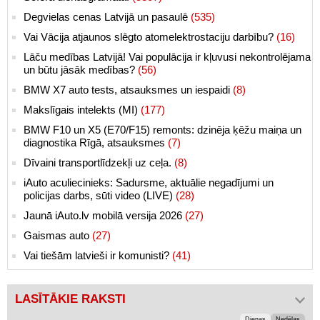
Degvielas cenas Latvijā un pasaulē
(535)
Vai Vācija atjaunos slēgto atomelektrostaciju darbību?
(16)
Lāču medības Latvijā! Vai populācija ir kļuvusi nekontrolējama
un būtu jāsāk medības?
(56)
BMW X7 auto tests, atsauksmes un iespaidi
(8)
Makslīgais intelekts (MI)
(177)
BMW F10 un X5 (E70/F15) remonts: dzinēja ķēžu maiņa un
diagnostika Rīgā, atsauksmes
(7)
Dīvaini transportlīdzekļi uz ceļa.
(8)
iAuto aculiecinieks: Sadursme, aktuālie negadījumi un
policijas darbs, sūti video (LIVE)
(28)
Jaunā iAuto.lv mobilā versija 2026
(27)
Gaismas auto
(27)
Vai tiešām latvieši ir komunisti?
(41)
LASĪTĀKIE RAKSTI
Dienas
Nedēļas