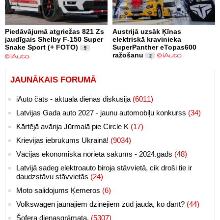
Piedāvājumā atgriežas 821 Zs
Austrijā uzsāk Ķīnas
jaudīgais Shelby F-150 Super
elektriskā kravinieka
Snake Sport (+ FOTO)
SuperPanther eTopas600
9
ražošanu
2
JAUNĀKAIS FORUMĀ
iAuto čats - aktuālā dienas diskusija
(6011)
Latvijas Gada auto 2027 - jaunu automobiļu konkurss
(34)
Kārtējā avārija Jūrmalā pie Circle K
(17)
Krievijas iebrukums Ukrainā!
(9034)
Vācijas ekonomiskā norieta sākums - 2024.gads
(48)
Latvijā sadeg elektroauto biroja stāvvietā, cik droši tie ir
daudzstāvu stāvvietās
(24)
Moto salidojums Ķemeros
(6)
Volkswagen jaunajiem dzinējiem zūd jauda, ko darīt?
(44)
Šofera dienasgrāmata.
(5307)