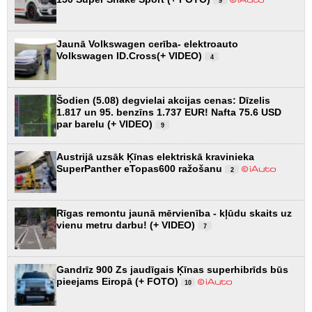
9
Jaunā Volkswagen cerība- elektroauto
Volkswagen ID.Cross(+ VIDEO)
4
Šodien (5.08) degvielai akcijas cenas: Dīzelis
1.817 un 95. benzīns 1.737 EUR! Nafta 75.6 USD
par barelu (+ VIDEO)
9
Austrijā uzsāk Ķīnas elektriskā kravinieka
SuperPanther eTopas600 ražošanu
2
Rīgas remontu jaunā mērvienība - kļūdu skaits uz
vienu metru darbu! (+ VIDEO)
7
Gandrīz 900 Zs jaudīgais Ķīnas superhibrīds būs
pieejams Eiropā (+ FOTO)
10