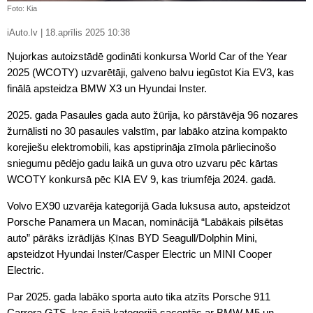
Foto: Kia
iAuto.lv | 18.aprīlis 2025 10:38
Ņujorkas autoizstādē godināti konkursa World Car of the Year
2025 (WCOTY) uzvarētāji, galveno balvu iegūstot Kia EV3, kas
finālā apsteidza BMW X3 un Hyundai Inster.
2025. gada Pasaules gada auto žūrija, ko pārstāvēja 96 nozares
žurnālisti no 30 pasaules valstīm, par labāko atzina kompakto
korejiešu elektromobili, kas apstiprināja zīmola pārliecinošo
sniegumu pēdējo gadu laikā un guva otro uzvaru pēc kārtas
WCOTY konkursā pēc KIA EV 9, kas triumfēja 2024. gadā.
Volvo EX90 uzvarēja kategorijā Gada luksusa auto, apsteidzot
Porsche Panamera un Macan, nominācijā “Labākais pilsētas
auto” pārāks izrādījās Ķīnas BYD Seagull/Dolphin Mini,
apsteidzot Hyundai Inster/Casper Electric un MINI Cooper
Electric.
Par 2025. gada labāko sporta auto tika atzīts Porsche 911
Carrera GTS, kas šajā kategorijā sacentās ar BMW M5 un