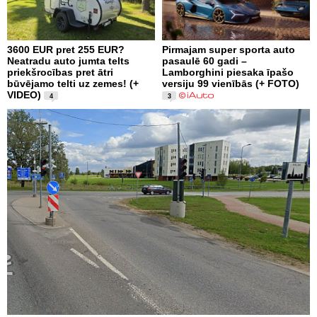
3600 EUR pret 255 EUR?
Pirmajam super sporta auto
Neatradu auto jumta telts
pasaulē 60 gadi –
priekšrocības pret ātri
Lamborghini piesaka īpašo
būvējamo telti uz zemes! (+
versiju 99 vienībās (+ FOTO)
VIDEO)
4
3