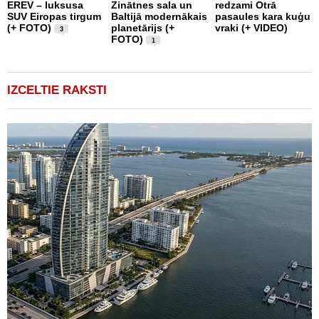
EREV – luksusa
Zinātnes sala un
redzami Otrā
a
SUV Eiropas tirgum
Baltijā modernākais
pasaules kara kuģu
s
(+ FOTO)
planetārijs (+
vraki (+ VIDEO)
g
3
FOTO)
e
1
IZCELTIE RAKSTI