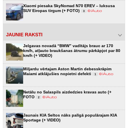
Xiaomi piesaka SkyNomad N70 EREV – luksusa
SUV Eiropas tirgum (+ FOTO)
3
JAUNIE RAKSTI
Jelgavas novadā “BMW” vadītājs brauc ar 170
km/h, atļauto braukšanas ātrumu pārkāpjot par 80
km/h (+ VIDEO)
Miljardu vērtajam Aston Martin debesskrāpim
Maiami atklājušies nopietni defekti
1
Netālu no Salaspils aizdedzies kravas auto (+
FOTO
2
Jaunais KIA Seltos nāks palīgā populārajam KIA
Sportage (+ VIDEO)