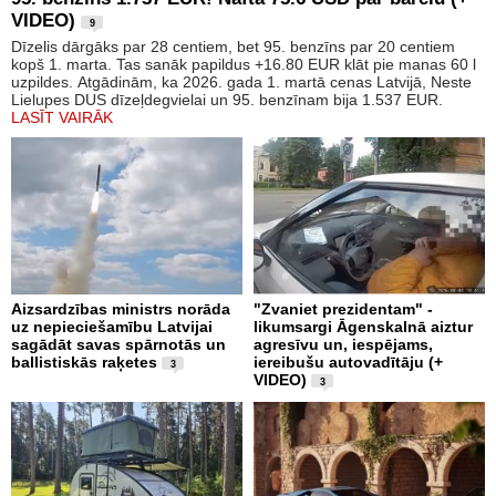
VIDEO)
9
Dīzelis dārgāks par 28 centiem, bet 95. benzīns par 20 centiem
kopš 1. marta. Tas sanāk papildus +16.80 EUR klāt pie manas 60 l
uzpildes. Atgādinām, ka 2026. gada 1. martā cenas Latvijā, Neste
Lielupes DUS dīzeļdegvielai un 95. benzīnam bija 1.537 EUR.
LASĪT VAIRĀK
Aizsardzības ministrs norāda
"Zvaniet prezidentam" -
uz nepieciešamību Latvijai
likumsargi Āgenskalnā aiztur
sagādāt savas spārnotās un
agresīvu un, iespējams,
ballistiskās raķetes
iereibušu autovadītāju (+
3
VIDEO)
3