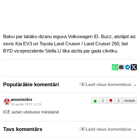
Balvu par labāko dizanu ieguva Volkswagen ID. Buzz, atstājot aiz
sevis Kia EV3 un Toyota Land Cruiser / Land Cruiser 250, bet
BYD viceprezidente Stella Lī tika atzīta par gada cilvēku.
Populārākie komentāri
Lasīt visus komentārus →
1
anonimikis
2
3
Atbildēt
18.aprīlis 2025 11:51
ICE aiziet vēstures mēslainē.
Tavs komentārs
Lasīt visus komentārus →
1