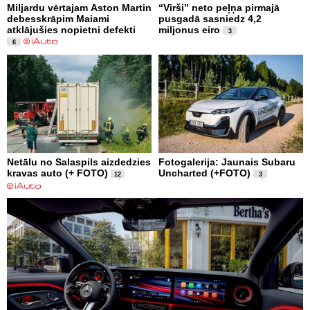
Miljardu vērtajam Aston Martin
“Virši” neto peļņa pirmajā
debesskrāpim Maiami
pusgadā sasniedz 4,2
atklājušies nopietni defekti
miljonus eiro
3
6
Netālu no Salaspils aizdedzies
Fotogalerija: Jaunais Subaru
kravas auto (+ FOTO)
Uncharted (+FOTO)
12
3