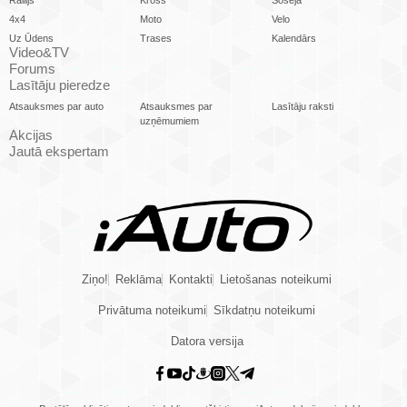
4x4
Moto
Velo
Uz Ūdens
Trases
Kalendārs
Video&TV
Forums
Lasītāju pieredze
Atsauksmes par auto
Atsauksmes par
Lasītāju raksti
uzņēmumiem
Akcijas
Jautā ekspertam
Ziņo!
Reklāma
Kontakti
Lietošanas noteikumi
Privātuma noteikumi
Sīkdatņu noteikumi
Datora versija