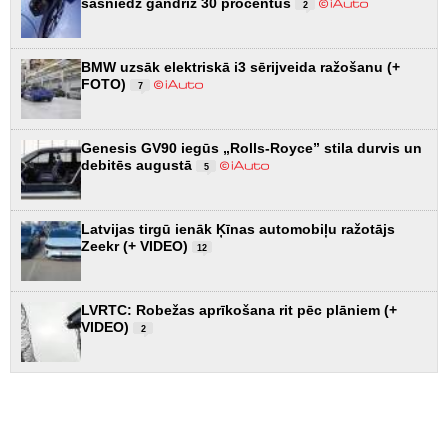
sasniedz gandrīz 30 procentus
2
BMW uzsāk elektriskā i3 sērijveida ražošanu (+
FOTO)
7
Genesis GV90 iegūs „Rolls-Royce” stila durvis un
debitēs augustā
5
Latvijas tirgū ienāk Ķīnas automobiļu ražotājs
Zeekr (+ VIDEO)
12
LVRTC: Robežas aprīkošana rit pēc plāniem (+
VIDEO)
2