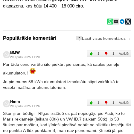
diapazonu, kas būtu 14 400 – 18 000 eiro.
Populārākie komentāri
Lasīt visus komentārus →
7
BMW
1
1
Atbildēt
29.aprīlis 2025 11:20
Par tādu cenu varētu šito piekārt pie sienas, kā saules paneļu
akumulatoru!
Jo pie mums 58 kWh akumulatori izmaksātu stipri vairāk kā te
vesela mašīna ar akumulatoriem.
Hmm
1
1
Atbildēt
29.aprīlis 2025 11:26
Skumji un bēdīgi - Rīgas izstādē es pat nepiegāju pie Audi, ko te
Māris reklamēja (laikam 80tk) un VW ID.7 (laikam 50tk), jo 50
štukas par mašīnu, kad ķīnieši piedāvā nebūt ne sliktāku iespēju tikt
no punkta A līdz punktam B, man nav pieņemami. Ķīnieši jā, pie