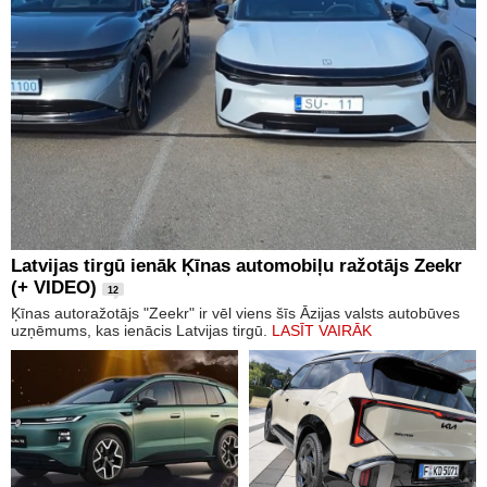
Latvijas tirgū ienāk Ķīnas automobiļu ražotājs Zeekr
(+ VIDEO)
12
Ķīnas autoražotājs "Zeekr" ir vēl viens šīs Āzijas valsts autobūves
uzņēmums, kas ienācis Latvijas tirgū.
LASĪT VAIRĀK