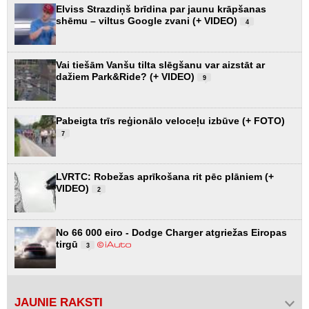
Elviss Strazdiņš brīdina par jaunu krāpšanas
shēmu – viltus Google zvani (+ VIDEO)
4
Vai tiešām Vanšu tilta slēgšanu var aizstāt ar
dažiem Park&Ride? (+ VIDEO)
9
Pabeigta trīs reģionālo veloceļu izbūve (+ FOTO)
7
LVRTC: Robežas aprīkošana rit pēc plāniem (+
VIDEO)
2
No 66 000 eiro - Dodge Charger atgriežas Eiropas
tirgū
3
JAUNIE RAKSTI