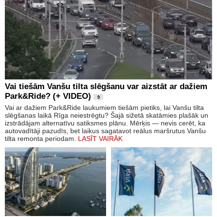
Vai tiešām Vanšu tilta slēgšanu var aizstāt ar dažiem
Park&Ride? (+ VIDEO)
9
Vai ar dažiem Park&Ride laukumiem tiešām pietiks, lai Vanšu tilta
slēgšanas laikā Rīga neiestrēgtu? Šajā sižetā skatāmies plašāk un
izstrādājam alternatīvu satiksmes plānu. Mērķis — nevis cerēt, ka
autovadītāji pazudīs, bet laikus sagatavot reālus maršrutus Vanšu
tilta remonta periodam.
LASĪT VAIRĀK