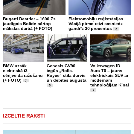
Bugatti Destrier – 1600 Zs
Elektromobiļu reģistrācijas
N
jaudīgais Bolide pārtop
Vācijā pirmo reizi sasniedz
C
mākslas darbā (+ FOTO)
gandrīz 30 procentus
t
2
BMW uzsāk
Genesis GV90
Volkswagen ID.
M
elektriskā i3
iegūs „Rolls-
Aura T6 – jauns
A
sērijveida ražošanu
Royce” stila durvis
elektriskais SUV ar
d
(+ FOTO)
un debitēs augustā
modernām
M
7
tehnoloģijām Ķīnai
n
5
2
IZCELTIE RAKSTI