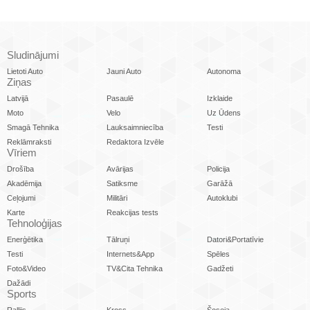
Sludinājumi
Lietoti Auto
Jauni Auto
Autonoma
Ziņas
Latvijā
Pasaulē
Izklaide
Moto
Velo
Uz Ūdens
Smagā Tehnika
Lauksaimniecība
Testi
Reklāmraksti
Redaktora Izvēle
Vīriem
Drošība
Avārijas
Policija
Akadēmija
Satiksme
Garāžā
Ceļojumi
Militāri
Autoklubi
Karte
Reakcijas tests
Tehnoloģijas
Enerģētika
Tālruņi
Datori&Portatīvie
Testi
Internets&App
Spēles
Foto&Video
TV&Cita Tehnika
Gadžeti
Dažādi
Sports
Rallijs
Kross
Šoseja