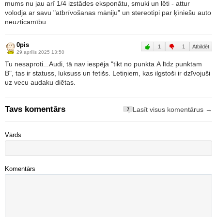
mums nu jau arī 1/4 izstādes eksponātu, smuki un lēti - attur
volodja ar savu "atbrīvošanas māniju" un stereotipi par ķīniešu auto
neuzticamību.
0pis
1
1
Atbildēt
29.aprīlis 2025 13:50
Tu nesaproti...Audi, tā nav iespēja "tikt no punkta A līdz punktam
B", tas ir statuss, luksuss un fetišs. Letiņiem, kas ilgstoši ir dzīvojuši
uz vecu audaku diētas.
Tavs komentārs
Lasīt visus komentārus →
7
Vārds
Komentārs