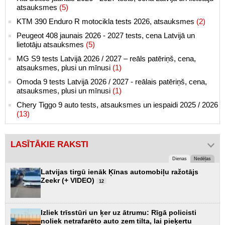
atsauksmes
(5)
KTM 390 Enduro R motocikla tests 2026, atsauksmes
(2)
Peugeot 408 jaunais 2026 - 2027 tests, cena Latvijā un
lietotāju atsauksmes
(5)
MG S9 tests Latvijā 2026 / 2027 – reāls patēriņš, cena,
atsauksmes, plusi un mīnusi
(1)
Omoda 9 tests Latvijā 2026 / 2027 - reālais patēriņš, cena,
atsauksmes, plusi un mīnusi
(1)
Chery Tiggo 9 auto tests, atsauksmes un iespaidi 2025 / 2026
(13)
LASĪTĀKIE RAKSTI
Dienas
Nedēļas
Latvijas tirgū ienāk Ķīnas automobiļu ražotājs
Zeekr (+ VIDEO)
12
Izliek trīsstūri un ķer uz ātrumu: Rīgā policisti
noliek netrafarēto auto zem tilta, lai pieķertu