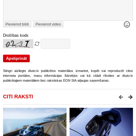
Pievienot bildi
Pievienot video
Drošības kods
Stingri aizliegts iAuto.lv publicētos materiālus izmantot, kopēt vai reproducēt citos
interneta portālos, masu informācijas līdzekļos vai kā citādi rīkoties ar iAuto.lv
publicētajiem materiāliem bez rakstiskas EON SIA atļaujas saņemšanas.
CITI RAKSTI