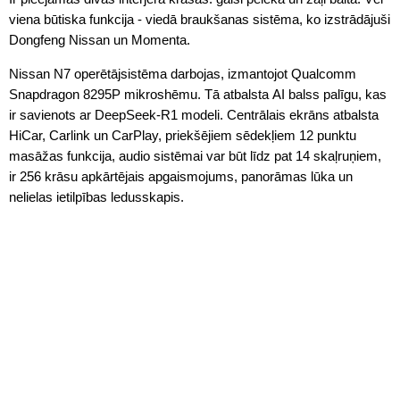
viena būtiska funkcija - viedā braukšanas sistēma, ko izstrādājuši
Dongfeng Nissan un Momenta.
Nissan N7 operētājsistēma darbojas, izmantojot Qualcomm
Snapdragon 8295P mikroshēmu. Tā atbalsta AI balss palīgu, kas
ir savienots ar DeepSeek-R1 modeli. Centrālais ekrāns atbalsta
HiCar, Carlink un CarPlay, priekšējiem sēdekļiem 12 punktu
masāžas funkcija, audio sistēmai var būt līdz pat 14 skaļruņiem,
ir 256 krāsu apkārtējais apgaismojums, panorāmas lūka un
nelielas ietilpības ledusskapis.