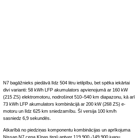
N7 bagāžnieks piedāvā līdz 504 litru ietilpību, bet spēka iekārtai
divi varianti: 58 kWh LFP akumulators apvienojumā ar 160 kW
(215 ZS) elektromotoru, nodrošinot 510–540 km diapazonu, kā arī
73 kWh LFP akumulators kombinācijā ar 200 kW (268 ZS) e-
motoru un līdz 625 km sniedzamību. Šī versija 100 km/h
sasniedz 6,9 sekundēs.
Atkarībā no piedziņas komponentu kombinācijas un aprīkojuma
Nissan N7 cena Ķīnas tirgū aptver 119 900 -149 900 juaņu