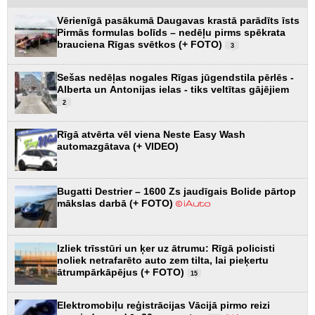
Vērienīgā pasākumā Daugavas krastā parādīts īsts
Pirmās formulas bolīds – nedēļu pirms spēkrata
brauciena Rīgas svētkos (+ FOTO)
3
Sešas nedēļas nogales Rīgas jūgendstila pērlēs -
Alberta un Antonijas ielas - tiks veltītas gājējiem
2
Rīgā atvērta vēl viena Neste Easy Wash
automazgātava (+ VIDEO)
Bugatti Destrier – 1600 Zs jaudīgais Bolide pārtop
mākslas darbā (+ FOTO)
Izliek trīsstūri un ķer uz ātrumu: Rīgā policisti
noliek netrafarēto auto zem tilta, lai pieķertu
ātrumpārkāpējus (+ FOTO)
15
Elektromobiļu reģistrācijas Vācijā pirmo reizi