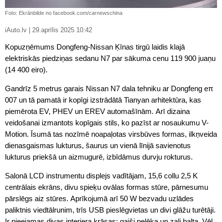
Foto: Ekrānbilde no facebook.com/carnewschina
iAuto.lv | 29.aprīlis 2025 10:42
Kopuzņēmums Dongfeng-Nissan Ķīnas tirgū laidis klajā
elektriskās piedziņas sedanu N7 par sākuma cenu 119 900 juaņu
(14 400 eiro).
Gandrīz 5 metrus garais Nissan N7 dala tehniku ar Dongfeng eπ
007 un tā pamatā ir kopīgi izstrādātā Tianyan arhitektūra, kas
piemērota EV, PHEV un EREV automašīnām. Arī dizaina
veidošanai izmantots kopīgais stils, ko pazīst ar nosaukumu V-
Motion. Īsumā tas nozīmē noapaļotas virsbūves formas, ilkņveida
dienasgaismas lukturus, šaurus un vienā līnijā savienotus
lukturus priekšā un aizmugurē, izbīdāmus durvju rokturus.
Salonā LCD instrumentu displejs vadītājam, 15,6 collu 2,5 K
centrālais ekrāns, divu spieķu ovālas formas stūre, pārnesumu
pārslēgs aiz stūres. Aprīkojumā arī 50 W bezvadu uzlādes
paliktnis viedtālrunim, trīs USB pieslēgvietas un divi glāžu turētāji.
Ir pieejamas divas interjera krāsas: gaiši pelēka un zaļi balta. Vēl