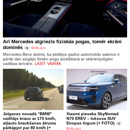
Arī Mercedes atgriezīs fiziskās pogas, tomēr ekrāni
dominēs
6
Mercedes-Benz atzinis, ka pēdējos gados automobiļu salonos ir
pārāk tālu aizgājis fizisko pogu aizstāšanā ar skārienjutīgām
vadības ierīcēm.
LASĪT VAIRĀK
Jelgavas novadā “BMW”
Xiaomi piesaka SkyNomad
vadītājs brauc ar 170 km/h,
N70 EREV – luksusa SUV
atļauto braukšanas ātrumu
Eiropas tirgum (+ FOTO)
4
pārkāpjot par 80 km/h (+