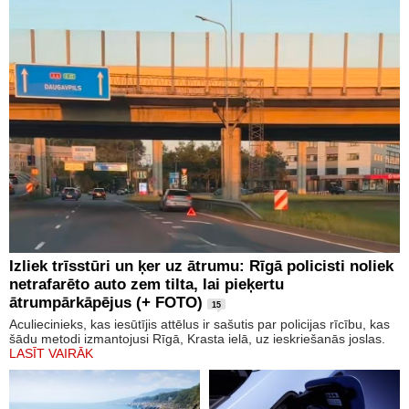
Izliek trīsstūri un ķer uz ātrumu: Rīgā policisti noliek
netrafarēto auto zem tilta, lai pieķertu
ātrumpārkāpējus (+ FOTO)
15
Aculiecinieks, kas iesūtījis attēlus ir sašutis par policijas rīcību, kas
šādu metodi izmantojusi Rīgā, Krasta ielā, uz ieskriešanās joslas.
LASĪT VAIRĀK