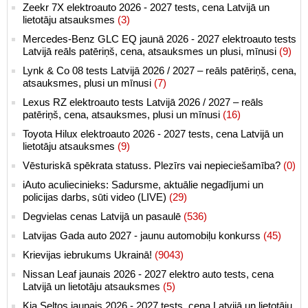
Zeekr 7X elektroauto 2026 - 2027 tests, cena Latvijā un
lietotāju atsauksmes
(3)
Mercedes-Benz GLC EQ jaunā 2026 - 2027 elektroauto tests
Latvijā reāls patēriņš, cena, atsauksmes un plusi, mīnusi
(9)
Lynk & Co 08 tests Latvijā 2026 / 2027 – reāls patēriņš, cena,
atsauksmes, plusi un mīnusi
(7)
Lexus RZ elektroauto tests Latvijā 2026 / 2027 – reāls
patēriņš, cena, atsauksmes, plusi un mīnusi
(16)
Toyota Hilux elektroauto 2026 - 2027 tests, cena Latvijā un
lietotāju atsauksmes
(9)
Vēsturiskā spēkrata statuss. Plezīrs vai nepieciešamība?
(0)
iAuto aculiecinieks: Sadursme, aktuālie negadījumi un
policijas darbs, sūti video (LIVE)
(29)
Degvielas cenas Latvijā un pasaulē
(536)
Latvijas Gada auto 2027 - jaunu automobiļu konkurss
(45)
Krievijas iebrukums Ukrainā!
(9043)
Nissan Leaf jaunais 2026 - 2027 elektro auto tests, cena
Latvijā un lietotāju atsauksmes
(5)
Kia Seltos jaunais 2026 - 2027 tests, cena Latvijā un lietotāju