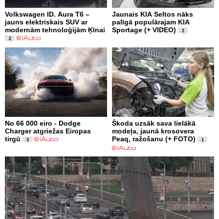
Volkswagen ID. Aura T6 –
Jaunais KIA Seltos nāks
jauns elektriskais SUV ar
palīgā populārajam KIA
modernām tehnoloģijām Ķīnai
Sportage (+ VIDEO)
2
2
No 66 000 eiro - Dodge
Škoda uzsāk sava lielākā
Charger atgriežas Eiropas
modeļa, jaunā krosovera
tirgū
Peaq, ražošanu (+ FOTO)
3
1