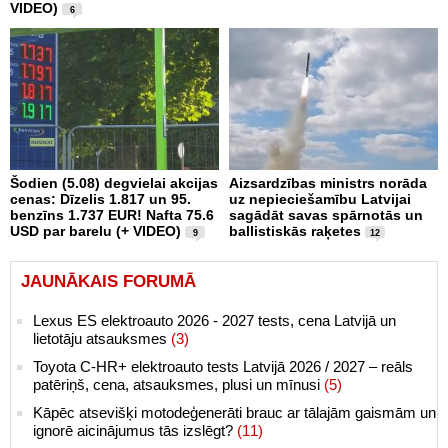
VIDEO)
6
Šodien (5.08) degvielai akcijas
Aizsardzības ministrs norāda
cenas: Dīzelis 1.817 un 95.
uz nepieciešamību Latvijai
benzīns 1.737 EUR! Nafta 75.6
sagādāt savas spārnotās un
USD par barelu (+ VIDEO)
ballistiskās raķetes
9
12
JAUNĀKAIS FORUMĀ
Lexus ES elektroauto 2026 - 2027 tests, cena Latvijā un
lietotāju atsauksmes
(3)
Toyota C-HR+ elektroauto tests Latvijā 2026 / 2027 – reāls
patēriņš, cena, atsauksmes, plusi un mīnusi
(5)
Kāpēc atsevišķi motodeģenerāti brauc ar tālajām gaismām un
ignorē aicinājumus tās izslēgt?
(11)