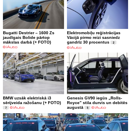
Bugatti Destrier – 1600 Zs
Elektromobiļu reģistrācijas
jaudīgais Bolide pārtop
Vācijā pirmo reizi sasniedz
mākslas darbā (+ FOTO)
gandrīz 30 procentus
2
BMW uzsāk elektriskā i3
Genesis GV90 iegūs „Rolls-
sērijveida ražošanu (+ FOTO)
Royce” stila durvis un debitēs
augustā
7
5