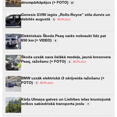
ātrumpārkāpējus (+ FOTO)
15
Genesis GV90 iegūs „Rolls-Royce” stila durvis un
debitēs augustā
5
Elektriskais Škoda Peaq varēs nobraukt līdz pat
650 km (+ VIDEO)
8
Škoda uzsāk sava lielākā modeļa, jaunā krosovera
Peaq, ražošanu (+ FOTO)
1
BMW uzsāk elektriskā i3 sērijveida ražošanu (+
FOTO)
7
Kārļa Ulmaņa gatves un Lielirbes ielas krustojumā
ierīkos sabiedriskā transporta joslu
7