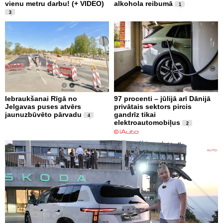
vienu metru darbu! (+ VIDEO)
alkohola reibumā
1
3
Iebraukšanai Rīgā no
97 procenti – jūlijā arī Dānijā
Jelgavas puses atvērs
privātais sektors pircis
jaunuzbūvēto pārvadu
gandrīz tikai
4
elektroautomobiļus
2