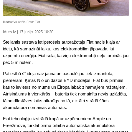
Ilustratīvs attēls Foto: Fiat
iAuto.lv | 17.jūnijs 2025 10:20
Stellantis sastāvā ietilpstošais autoražotājs Fiat nācis klajā ar
ideju, kā samazināt laiku, kas elektromobilim jāpavada, lai
uzņemtu enerģiju. Fiat sola, ka viņu elektromobiļi ceļu turpinās jau
pēc 5 minūtēm.
Patiesībā šī ideja nav jauna un pasaulē jau tiek izmantota,
piemēram, Ķīnas Nio un dažos BYD modeļos. Fiat būs pirmais,
kas to ieviesīs no mums un Eiropā labāk zināmajiem ražotājiem.
Atrisinājums ir vienkāršs – baterija tiek nomainīta nevis uzlādēta,
tātad dīkstāves laiks atkarīgs no tā, cik ātri strādā šāds
akumulatora nomaiņas automāts.
Fiat tehnoloģiju izstrādā kopā ar uzņēmumiem Ample un
Free2move, turklāt pirmā pilnībā automātiskā akumulatora