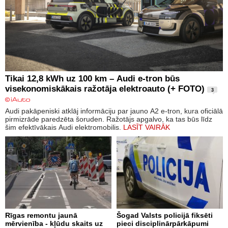
Tikai 12,8 kWh uz 100 km – Audi e-tron būs
visekonomiskākais ražotāja elektroauto (+ FOTO)
3
Audi pakāpeniski atklāj informāciju par jauno A2 e-tron, kura oficiālā
pirmizrāde paredzēta šoruden. Ražotājs apgalvo, ka tas būs līdz
šim efektīvākais Audi elektromobilis.
LASĪT VAIRĀK
Rīgas remontu jaunā
Šogad Valsts policijā fiksēti
mērvienība - kļūdu skaits uz
pieci disciplinārpārkāpumi