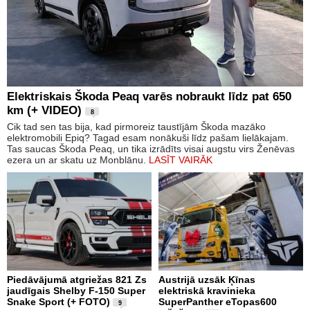
Elektriskais Škoda Peaq varēs nobraukt līdz pat 650
km (+ VIDEO)
8
Cik tad sen tas bija, kad pirmoreiz taustījām Škoda mazāko
elektromobili Epiq? Tagad esam nonākuši līdz pašam lielākajam.
Tas saucas Škoda Peaq, un tika izrādīts visai augstu virs Ženēvas
ezera un ar skatu uz Monblānu.
LASĪT VAIRĀK
Piedāvājumā atgriežas 821 Zs
Austrijā uzsāk Ķīnas
jaudīgais Shelby F-150 Super
elektriskā kravinieka
Snake Sport (+ FOTO)
SuperPanther eTopas600
9