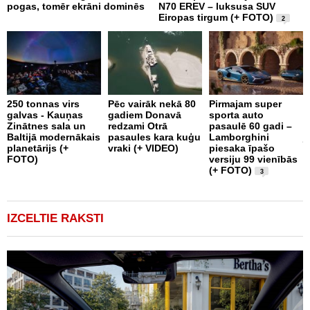
pogas, tomēr ekrāni dominēs
N70 EREV – luksusa SUV
A
Eiropas tirgum (+ FOTO)
v
2
e
250 tonnas virs
Pēc vairāk nekā 80
Pirmajam super
galvas - Kauņas
gadiem Donavā
sporta auto
P
Zinātnes sala un
redzami Otrā
pasaulē 60 gadi –
a
Baltijā modernākais
pasaules kara kuģu
Lamborghini
j
planetārijs (+
vraki (+ VIDEO)
piesaka īpašo
1
FOTO)
versiju 99 vienībās
S
(+ FOTO)
3
IZCELTIE RAKSTI