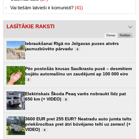
Vai tiešām latvieši ir komunisti?
(41)
LASĪTĀKIE RAKSTI
Dienas
Nedēļas
Iebraukšanai Rīgā no Jelgavas puses atvērs
jaunuzbūvēto pārvadu
4
Pēc postošās krusas Saulkrastu pusē – desmitiem
bojātu automašīnu un zaudējumi ap 100 000 eiro
2
Elektriskais Škoda Peaq varēs nobraukt līdz pat
650 km (+ VIDEO)
8
3600 EUR pret 255 EUR? Neatradu auto jumta telts
priekšrocības pret ātri būvējamo telti uz zemes! (+
VIDEO)
4