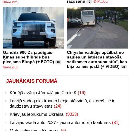
ražošanu
2
Gandrīz 900 Zs jaudīgais
Chrysler vadītājs apžilbst no
Ķīnas superhibrīds būs
saules un ietriecas stāvoša
pieejams Eiropā (+ FOTO)
satiksmes autobusa stūrī, kas
10
bija palicis joslā (+ VIDEO)
31
JAUNĀKAIS FORUMĀ
Kārtējā avārija Jūrmalā pie Circle K
(16)
Latvijā sadeg elektroauto biroja stāvvietā, cik droši tie ir
daudzstāvu stāvvietās
(24)
Krievijas iebrukums Ukrainā!
(9033)
Latvijas Gada auto 2027 - jaunu automobiļu konkurss
(31)
Moto salidojums Ķemeros
(6)