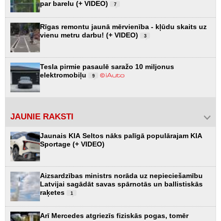
par barelu (+ VIDEO)
7
Rīgas remontu jaunā mērvienība - kļūdu skaits uz
vienu metru darbu! (+ VIDEO)
3
Tesla pirmie pasaulē saražo 10 miljonus
elektromobiļu
9
JAUNIE RAKSTI
Jaunais KIA Seltos nāks palīgā populārajam KIA
Sportage (+ VIDEO)
Aizsardzības ministrs norāda uz nepieciešamību
Latvijai sagādāt savas spārnotās un ballistiskās
raķetes
1
Arī Mercedes atgriezīs fiziskās pogas, tomēr