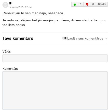
JF
1
0
Atbildēt
17.jūnijs 2025 12:54
Renault jau to sen mēģināja, nesanāca.
Te auto ražotājiem tad jāvienojas par vienu, diviem standartiem, un
tad lieta notiks.
Tavs komentārs
Lasīt visus komentārus →
11
Vārds
Komentārs