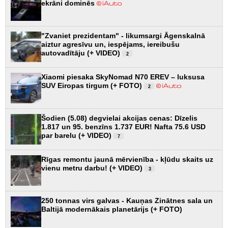
ekrāni dominēs
"Zvaniet prezidentam" - likumsargi Āgenskalnā
aiztur agresīvu un, iespējams, iereibušu
autovadītāju (+ VIDEO)
2
Xiaomi piesaka SkyNomad N70 EREV – luksusa
SUV Eiropas tirgum (+ FOTO)
2
Šodien (5.08) degvielai akcijas cenas: Dīzelis
1.817 un 95. benzīns 1.737 EUR! Nafta 75.6 USD
par barelu (+ VIDEO)
7
Rīgas remontu jaunā mērvienība - kļūdu skaits uz
vienu metru darbu! (+ VIDEO)
3
250 tonnas virs galvas - Kauņas Zinātnes sala un
Baltijā modernākais planetārijs (+ FOTO)