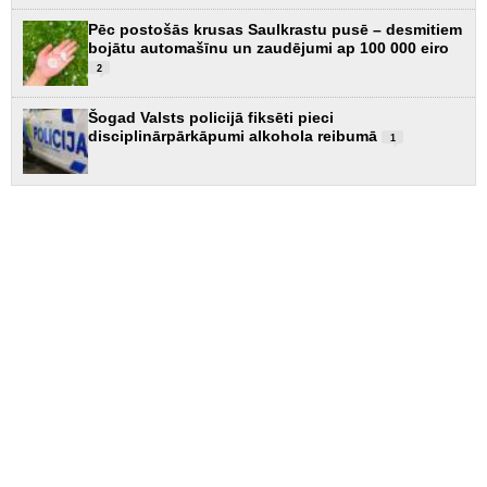
Pēc postošās krusas Saulkrastu pusē – desmitiem
bojātu automašīnu un zaudējumi ap 100 000 eiro
2
Šogad Valsts policijā fiksēti pieci
disciplinārpārkāpumi alkohola reibumā
1