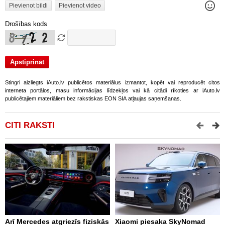
Pievienot bildi
Pievienot video
Drošības kods
Stingri aizliegts iAuto.lv publicētos materiālus izmantot, kopēt vai reproducēt citos
interneta portālos, masu informācijas līdzekļos vai kā citādi rīkoties ar iAuto.lv
publicētajiem materiāliem bez rakstiskas EON SIA atļaujas saņemšanas.
CITI RAKSTI
Arī Mercedes atgriezīs fiziskās
Xiaomi piesaka SkyNomad
T