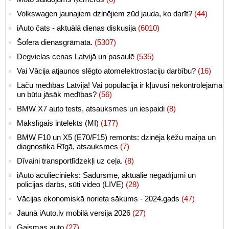
Volkswagen jaunajiem dzinējiem zūd jauda, ko darīt?
(44)
iAuto čats - aktuālā dienas diskusija
(6010)
Šofera dienasgrāmata.
(5307)
Degvielas cenas Latvijā un pasaulē
(535)
Vai Vācija atjaunos slēgto atomelektrostaciju darbību?
(16)
Lāču medības Latvijā! Vai populācija ir kļuvusi nekontrolējama
un būtu jāsāk medības?
(56)
BMW X7 auto tests, atsauksmes un iespaidi
(8)
Makslīgais intelekts (MI)
(177)
BMW F10 un X5 (E70/F15) remonts: dzinēja ķēžu maiņa un
diagnostika Rīgā, atsauksmes
(7)
Dīvaini transportlīdzekļi uz ceļa.
(8)
iAuto aculiecinieks: Sadursme, aktuālie negadījumi un
policijas darbs, sūti video (LIVE)
(28)
Vācijas ekonomiskā norieta sākums - 2024.gads
(47)
Jaunā iAuto.lv mobilā versija 2026
(27)
Gaismas auto
(27)