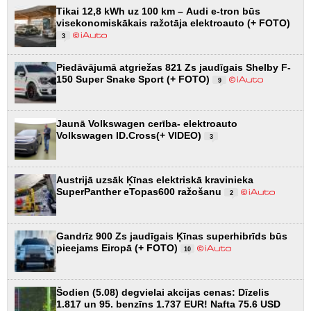
Tikai 12,8 kWh uz 100 km – Audi e-tron būs
visekonomiskākais ražotāja elektroauto (+ FOTO)
3
Piedāvājumā atgriežas 821 Zs jaudīgais Shelby F-
150 Super Snake Sport (+ FOTO)
9
Jaunā Volkswagen cerība- elektroauto
Volkswagen ID.Cross(+ VIDEO)
3
Austrijā uzsāk Ķīnas elektriskā kravinieka
SuperPanther eTopas600 ražošanu
2
Gandrīz 900 Zs jaudīgais Ķīnas superhibrīds būs
pieejams Eiropā (+ FOTO)
10
Šodien (5.08) degvielai akcijas cenas: Dīzelis
1.817 un 95. benzīns 1.737 EUR! Nafta 75.6 USD