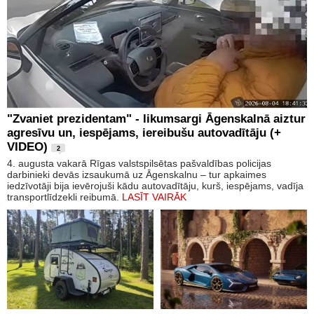
"Zvaniet prezidentam" - likumsargi Āgenskalnā aiztur
agresīvu un, iespējams, iereibušu autovadītāju (+
VIDEO)
2
4. augusta vakarā Rīgas valstspilsētas pašvaldības policijas
darbinieki devās izsaukumā uz Āgenskalnu – tur apkaimes
iedzīvotāji bija ievērojuši kādu autovadītāju, kurš, iespējams, vadīja
transportlīdzekli reibumā.
LASĪT VAIRĀK