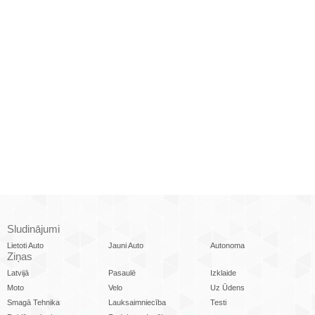
Sludinājumi
Lietoti Auto
Jauni Auto
Autonoma
Ziņas
Latvijā
Pasaulē
Izklaide
Moto
Velo
Uz Ūdens
Smagā Tehnika
Lauksaimniecība
Testi