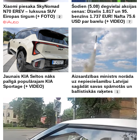
Xiaomi piesaka SkyNomad
Šodien (5.08) degvielai akcijas
N70 EREV – luksusa SUV
cenas: Dīzelis 1.817 un 95.
Eiropas tirgum (+ FOTO)
benzīns 1.737 EUR! Nafta 75.6
2
USD par barelu (+ VIDEO)
7
Jaunais KIA Seltos nāks
Aizsardzības ministrs norāda
palīgā populārajam KIA
uz nepieciešamību Latvijai
Sportage (+ VIDEO)
sagādāt savas spārnotās un
ballistiskās raķetes
1