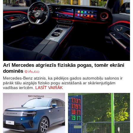
Arī Mercedes atgriezīs fiziskās pogas, tomēr ekrāni
dominēs
Mercedes-Benz atzinis, ka pēdējos gados automobiļu salonos ir
pārāk tālu aizgājis fizisko pogu aizstāšanā ar skārienjutīgām
vadības ierīcēm.
LASĪT VAIRĀK