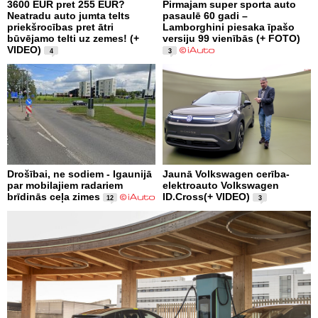
3600 EUR pret 255 EUR?
Pirmajam super sporta auto
Neatradu auto jumta telts
pasaulē 60 gadi –
priekšrocības pret ātri
Lamborghini piesaka īpašo
būvējamo telti uz zemes! (+
versiju 99 vienībās (+ FOTO)
VIDEO)
4
3
Drošībai, ne sodiem - Igaunijā
Jaunā Volkswagen cerība-
par mobilajiem radariem
elektroauto Volkswagen
brīdinās ceļa zimes
ID.Cross(+ VIDEO)
12
3