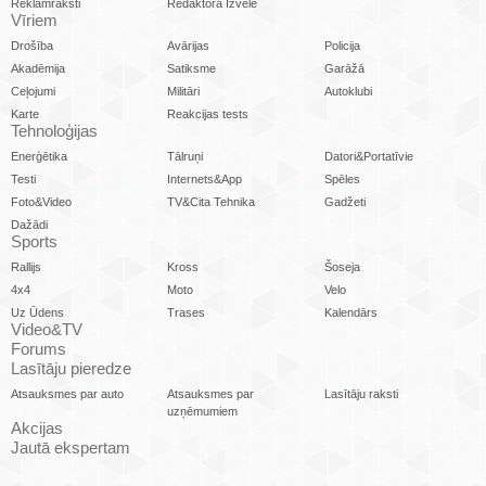
Reklāmraksti
Redaktora Izvēle
Vīriem
Drošība
Avārijas
Policija
Akadēmija
Satiksme
Garāžā
Ceļojumi
Militāri
Autoklubi
Karte
Reakcijas tests
Tehnoloģijas
Enerģētika
Tālruņi
Datori&Portatīvie
Testi
Internets&App
Spēles
Foto&Video
TV&Cita Tehnika
Gadžeti
Dažādi
Sports
Rallijs
Kross
Šoseja
4x4
Moto
Velo
Uz Ūdens
Trases
Kalendārs
Video&TV
Forums
Lasītāju pieredze
Atsauksmes par auto
Atsauksmes par
Lasītāju raksti
uzņēmumiem
Akcijas
Jautā ekspertam