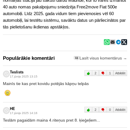
nomaiņas stacija jau sākusi darbu Madridē, kur to varēs izmantot
40 auto nomas pakalpojumu sniedzēja Free2move Fiat 500e
automobiļi. Līdz 2025. gada vidum tiem pievienosies vēl 60
automobiļi, lai testētu sistēmu, savāktu datus un pārliecinātos par
tās pielietošanu ikdienas apstākļos.
Populārākie komentāri
Lasīt visus komentārus →
11
Teslists
2
1
Atbildēt
17.jūnijs 2025 13:15
Mainīs tie kas pret kovidu potējās kāpņu telpās
HE
2
0
Atbildēt
17.jūnijs 2025 14:16
Teslām pagaidām maina 4.riteņus pret 8. ķieģeļiem...