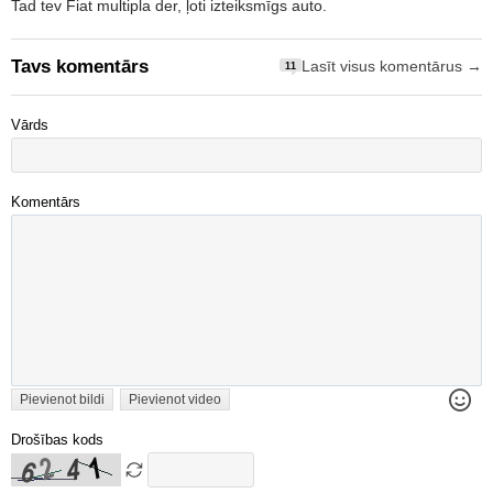
Tad tev Fiat multipla der, ļoti izteiksmīgs auto.
Tavs komentārs
Lasīt visus komentārus →
11
Vārds
Komentārs
Pievienot bildi
Pievienot video
Drošības kods