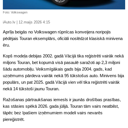
Foto: Volkswagen
iAuto.lv | 12.maijs 2026 4:15
Aprīļa beigās no Volkswagen rūpnīcas konveijera noripojis
pēdējais Touran eksemplārs, oficiāli noslēdzot klasiskā minivena
ēru.
Kopš modeļa debijas 2002. gadā Vācijā tika reģistrēti vairāk nekā
miljons Touran, bet kopumā visā pasaulē saražoti ap 2,3 miljoni
šādu automobiļu. Veiksmīgākais gads bija 2004. gads, kad
uzņēmums pārdeva vairāk nekā 95 tūkstošus auto. Minivens bija
populārs, un pat 2025. gadā Vācijā vien vēl tika reģistrēti vairāk
nekā 14 tūkstoši jaunu Touran.
Ražošanas pārtraukšanas iemesls ir jaunās drošības prasības,
kas stāsies spēkā 2026. gada jūlijā. Touran tām vairs neatbilst,
tāpēc bez īpašiem izņēmumiem modeli vairs nevarēs
piereģistrēt.