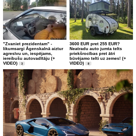
"Zvaniet prezidentam" -
3600 EUR pret 255 EUR?
likumsargi Āgenskalnā aiztur
Neatradu auto jumta telts
agresīvu un, iespējams,
priekšrocības pret ātri
iereibušu autovadītāju (+
būvējamo telti uz zemes! (+
VIDEO)
VIDEO)
3
8