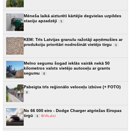
Mēneša laikā aizturēti kārtējie degvielas uzpildes
staciju apzadzēji
1
KEM: Trīs Latvijas granulu ražotāji apņēmušies ar
produkciju prioritāri nodrošināt vietējo tirgu
1
Melno segumu šogad ieklās vairāk nekā 50
kilometros valsts vietējo autoceļu ar grants
segumu
3
Pabeigta trīs reģionālo veloceļu izbūve (+ FOTO)
3
No 66 000 eiro - Dodge Charger atgriežas Eiropas
tirgū
1