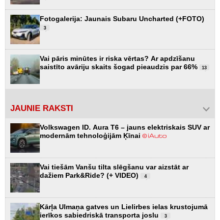
Fotogalerija: Jaunais Subaru Uncharted (+FOTO)
3
Vai pāris minūtes ir riska vērtas? Ar apdzīšanu
saistīto avāriju skaits šogad pieaudzis par 66%
13
JAUNIE RAKSTI
Volkswagen ID. Aura T6 – jauns elektriskais SUV ar
modernām tehnoloģijām Ķīnai
Vai tiešām Vanšu tilta slēgšanu var aizstāt ar
dažiem Park&Ride? (+ VIDEO)
4
Kārļa Ulmaņa gatves un Lielirbes ielas krustojumā
ierīkos sabiedriskā transporta joslu
3