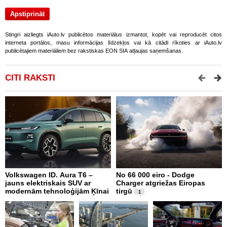
Stingri aizliegts iAuto.lv publicētos materiālus izmantot, kopēt vai reproducēt citos
interneta portālos, masu informācijas līdzekļos vai kā citādi rīkoties ar iAuto.lv
publicētajiem materiāliem bez rakstiskas EON SIA atļaujas saņemšanas.
CITI RAKSTI
Volkswagen ID. Aura T6 –
No 66 000 eiro - Dodge
X
jauns elektriskais SUV ar
Charger atgriežas Eiropas
N
modernām tehnoloģijām Ķīnai
tirgū
E
1