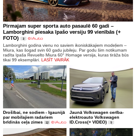
Pirmajam super sporta auto pasaulē 60 gadi –
Lamborghini piesaka īpašo versiju 99 vienībās (+
FOTO)
3
Lamborghini godina vienu no saviem ikoniskākajiem modeļiem –
Miura, kas šogad svin 60 gadu jubileju. Par godu šim notikumam
radīta īpaša Revuelto Miura 60° Homage versija, kuras tirāža būs
tikai 99 eksemplāri.
LASĪT VAIRĀK
Drošībai, ne sodiem - Igaunijā
Jaunā Volkswagen cerība-
par mobilajiem radariem
elektroauto Volkswagen
brīdinās ceļa zimes
ID.Cross(+ VIDEO)
12
5