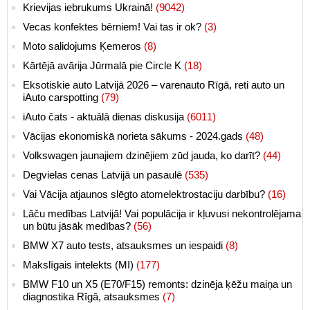
Krievijas iebrukums Ukrainā!
(9042)
Vecas konfektes bērniem! Vai tas ir ok?
(3)
Moto salidojums Ķemeros
(8)
Kārtējā avārija Jūrmalā pie Circle K
(18)
Eksotiskie auto Latvijā 2026 – varenauto Rīgā, reti auto un
iAuto carspotting
(79)
iAuto čats - aktuālā dienas diskusija
(6011)
Vācijas ekonomiskā norieta sākums - 2024.gads
(48)
Volkswagen jaunajiem dzinējiem zūd jauda, ko darīt?
(44)
Degvielas cenas Latvijā un pasaulē
(535)
Vai Vācija atjaunos slēgto atomelektrostaciju darbību?
(16)
Lāču medības Latvijā! Vai populācija ir kļuvusi nekontrolējama
un būtu jāsāk medības?
(56)
BMW X7 auto tests, atsauksmes un iespaidi
(8)
Makslīgais intelekts (MI)
(177)
BMW F10 un X5 (E70/F15) remonts: dzinēja ķēžu maiņa un
diagnostika Rīgā, atsauksmes
(7)