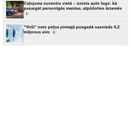
Ceļojuma suvenīru vietā – izsists auto logs: kā
pasargāt personīgās mantas, atpūšoties ārzemēs
1
“Virši” neto peļņa pirmajā pusgadā sasniedz 4,2
miljonus eiro
3