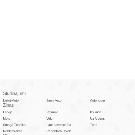
Sludinājumi
Lietoti Auto
Jauni Auto
Autonoma
Ziņas
Latvijā
Pasaulē
Izklaide
Moto
Velo
Uz Ūdens
Smagā Tehnika
Lauksaimniecība
Testi
Reklāmraksti
Redaktora Izvēle