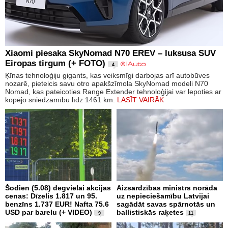
Xiaomi piesaka SkyNomad N70 EREV – luksusa SUV
Eiropas tirgum (+ FOTO)
4
Ķīnas tehnoloģiju gigants, kas veiksmīgi darbojas arī autobūves
nozarē, pieteicis savu otro apakšzīmola SkyNomad modeli N70
Nomad, kas pateicoties Range Extender tehnoloģijai var lepoties ar
kopējo sniedzamību līdz 1461 km.
LASĪT VAIRĀK
Šodien (5.08) degvielai akcijas
Aizsardzības ministrs norāda
cenas: Dīzelis 1.817 un 95.
uz nepieciešamību Latvijai
benzīns 1.737 EUR! Nafta 75.6
sagādāt savas spārnotās un
USD par barelu (+ VIDEO)
ballistiskās raķetes
9
11