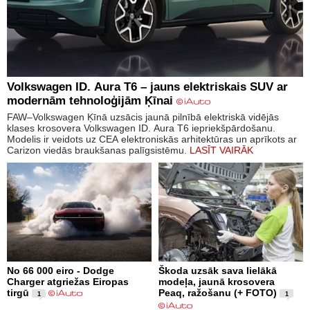
Volkswagen ID. Aura T6 – jauns elektriskais SUV ar
modernām tehnoloģijām Ķīnai
FAW–Volkswagen Ķīnā uzsācis jaunā pilnībā elektriskā vidējās
klases krosovera Volkswagen ID. Aura T6 iepriekšpārdošanu.
Modelis ir veidots uz CEA elektroniskās arhitektūras un aprīkots ar
Carizon viedās braukšanas palīgsistēmu.
LASĪT VAIRĀK
No 66 000 eiro - Dodge
Škoda uzsāk sava lielākā
Charger atgriežas Eiropas
modeļa, jaunā krosovera
tirgū
Peaq, ražošanu (+ FOTO)
1
1