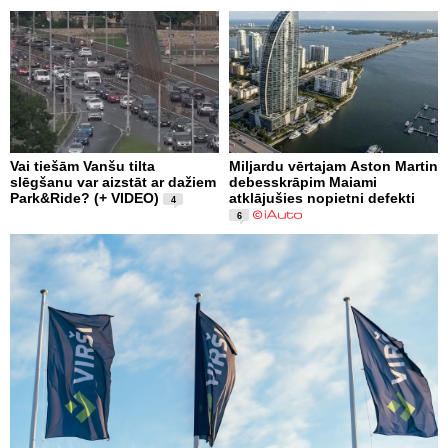
Vai tiešām Vanšu tilta
Miljardu vērtajam Aston Martin
slēgšanu var aizstāt ar dažiem
debesskrāpim Maiami
Park&Ride? (+ VIDEO)
atklājušies nopietni defekti
4
6