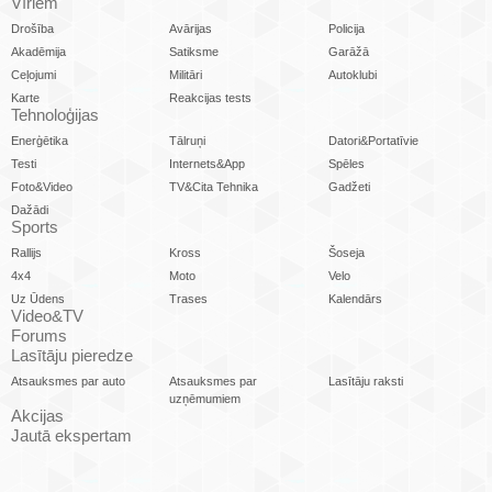
Vīriem
Drošība
Avārijas
Policija
Akadēmija
Satiksme
Garāžā
Ceļojumi
Militāri
Autoklubi
Karte
Reakcijas tests
Tehnoloģijas
Enerģētika
Tālruņi
Datori&Portatīvie
Testi
Internets&App
Spēles
Foto&Video
TV&Cita Tehnika
Gadžeti
Dažādi
Sports
Rallijs
Kross
Šoseja
4x4
Moto
Velo
Uz Ūdens
Trases
Kalendārs
Video&TV
Forums
Lasītāju pieredze
Atsauksmes par auto
Atsauksmes par
Lasītāju raksti
uzņēmumiem
Akcijas
Jautā ekspertam