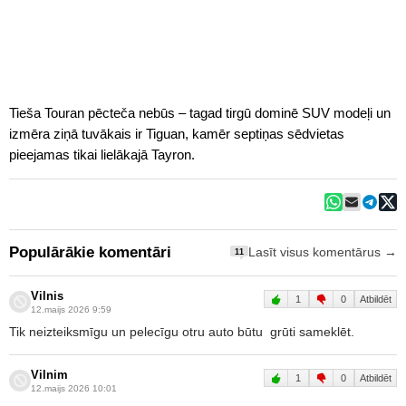
Tieša Touran pēcteča nebūs – tagad tirgū dominē SUV modeļi un
izmēra ziņā tuvākais ir Tiguan, kamēr septiņas sēdvietas
pieejamas tikai lielākajā Tayron.
Populārākie komentāri
Lasīt visus komentārus →
11
Vilnis
1
0
Atbildēt
12.maijs 2026 9:59
Tik neizteiksmīgu un pelecīgu otru auto būtu grūti sameklēt.
Vilnim
1
0
Atbildēt
12.maijs 2026 10:01