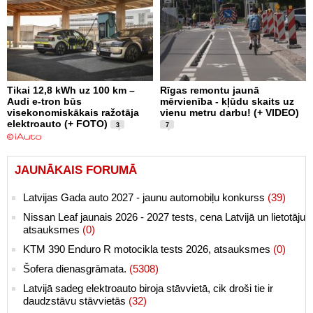
Tikai 12,8 kWh uz 100 km –
Rīgas remontu jaunā
Audi e-tron būs
mērvienība - kļūdu skaits uz
visekonomiskākais ražotāja
vienu metru darbu! (+ VIDEO)
elektroauto (+ FOTO)
3
7
JAUNĀKAIS FORUMĀ
Latvijas Gada auto 2027 - jaunu automobiļu konkurss
(39)
Nissan Leaf jaunais 2026 - 2027 tests, cena Latvijā un lietotāju
atsauksmes
(0)
KTM 390 Enduro R motocikla tests 2026, atsauksmes
(0)
Šofera dienasgrāmata.
(5308)
Latvijā sadeg elektroauto biroja stāvvietā, cik droši tie ir
daudzstāvu stāvvietās
(32)