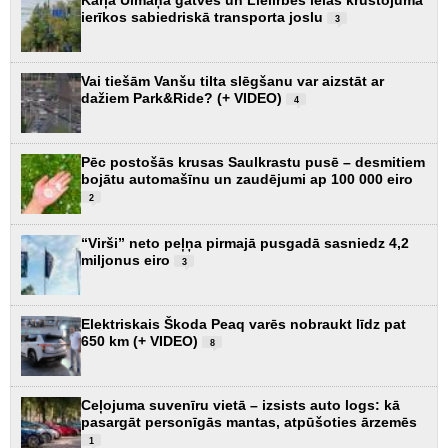
Kārļa Ulmaņa gatves un Lielirbes ielas krustojumā
ierīkos sabiedriskā transporta joslu
3
Vai tiešām Vanšu tilta slēgšanu var aizstāt ar
dažiem Park&Ride? (+ VIDEO)
4
Pēc postošās krusas Saulkrastu pusē – desmitiem
bojātu automašīnu un zaudējumi ap 100 000 eiro
2
“Virši” neto peļņa pirmajā pusgadā sasniedz 4,2
miljonus eiro
3
Elektriskais Škoda Peaq varēs nobraukt līdz pat
650 km (+ VIDEO)
8
Ceļojuma suvenīru vietā – izsists auto logs: kā
pasargāt personīgās mantas, atpūšoties ārzemēs
1