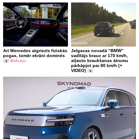
Arī Mercedes atgriezīs fiziskās
Jelgavas novadā “BMW”
pogas, tomēr ekrāni dominēs
vadītājs brauc ar 170 km/h,
atļauto braukšanas ātrumu
6
pārkāpjot par 80 km/h (+
VIDEO)
6