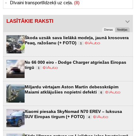
Dīvaini transportlīdzekļi uz ceļa.
(8)
LASĪTĀKIE RAKSTI
Dienas
Nedēļas
Škoda uzsāk sava lielākā modeļa, jaunā krosovera
Peaq, ražošanu (+ FOTO)
1
No 66 000 eiro - Dodge Charger atgriežas Eiropas
tirgū
1
Miljardu vērtajam Aston Martin debesskrāpim
Maiami atklājušies nopietni defekti
6
Xiaomi piesaka SkyNomad N70 EREV – luksusa
SUV Eiropas tirgum (+ FOTO)
4