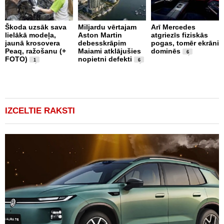
Škoda uzsāk sava
Miljardu vērtajam
Arī Mercedes
lielākā modeļa,
Aston Martin
atgriezīs fiziskās
P
jaunā krosovera
debesskrāpim
pogas, tomēr ekrāni
g
Peaq, ražošanu (+
Maiami atklājušies
dominēs
r
6
FOTO)
nopietni defekti
p
1
6
v
IZCELTIE RAKSTI