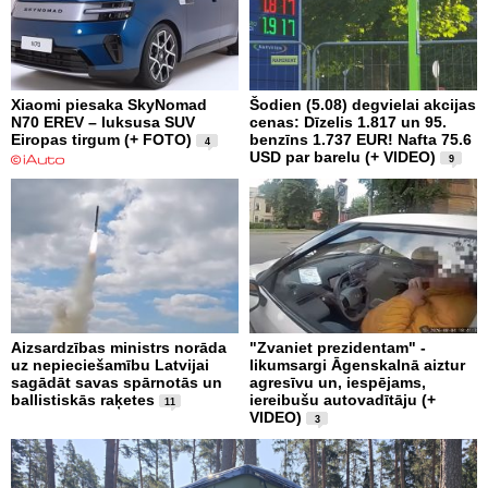
Xiaomi piesaka SkyNomad
Šodien (5.08) degvielai akcijas
N70 EREV – luksusa SUV
cenas: Dīzelis 1.817 un 95.
Eiropas tirgum (+ FOTO)
benzīns 1.737 EUR! Nafta 75.6
4
USD par barelu (+ VIDEO)
9
Aizsardzības ministrs norāda
"Zvaniet prezidentam" -
uz nepieciešamību Latvijai
likumsargi Āgenskalnā aiztur
sagādāt savas spārnotās un
agresīvu un, iespējams,
ballistiskās raķetes
iereibušu autovadītāju (+
11
VIDEO)
3