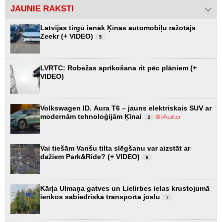
JAUNIE RAKSTI
Latvijas tirgū ienāk Ķīnas automobiļu ražotājs
Zeekr (+ VIDEO)
5
LVRTC: Robežas aprīkošana rit pēc plāniem (+
VIDEO)
Volkswagen ID. Aura T6 – jauns elektriskais SUV ar
modernām tehnoloģijām Ķīnai
2
Vai tiešām Vanšu tilta slēgšanu var aizstāt ar
dažiem Park&Ride? (+ VIDEO)
6
Kārļa Ulmaņa gatves un Lielirbes ielas krustojumā
ierīkos sabiedriskā transporta joslu
7