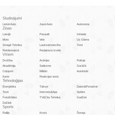
Sludinājumi
Lietoti Auto
Jauni Auto
Autonoma
Ziņas
Latvijā
Pasaulē
Izklaide
Moto
Velo
Uz Ūdens
Smagā Tehnika
Lauksaimniecība
Testi
Reklāmraksti
Redaktora Izvēle
Vīriem
Drošība
Avārijas
Policija
Akadēmija
Satiksme
Garāžā
Ceļojumi
Militāri
Autoklubi
Karte
Reakcijas tests
Tehnoloģijas
Enerģētika
Tālruņi
Datori&Portatīvie
Testi
Internets&App
Spēles
Foto&Video
TV&Cita Tehnika
Gadžeti
Dažādi
Sports
Rallijs
Kross
Šoseja