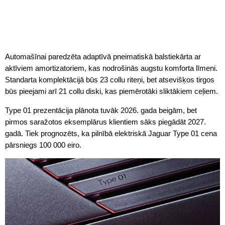
Automašīnai paredzēta adaptīvā pneimatiskā balstiekārta ar
aktīviem amortizatoriem, kas nodrošinās augstu komforta līmeni.
Standarta komplektācijā būs 23 collu riteņi, bet atsevišķos tirgos
būs pieejami arī 21 collu diski, kas piemērotāki sliktākiem ceļiem.
Type 01 prezentācija plānota tuvāk 2026. gada beigām, bet
pirmos saražotos eksemplārus klientiem sāks piegādāt 2027.
gadā. Tiek prognozēts, ka pilnībā elektriskā Jaguar Type 01 cena
pārsniegs 100 000 eiro.