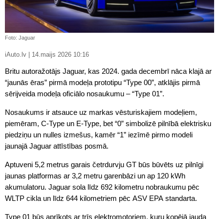
Foto: Jaguar
iAuto.lv | 14.maijs 2026 10:16
Britu autoražotājs Jaguar, kas 2024. gada decembrī nāca klajā ar
“jaunās ēras” pirmā modeļa prototipu “Type 00”, atklājis pirmā
sērijveida modeļa oficiālo nosaukumu – “Type 01”.
Nosaukums ir atsauce uz markas vēsturiskajiem modeļiem,
piemēram, C-Type un E-Type, bet “0” simbolizē pilnībā elektrisku
piedziņu un nulles izmešus, kamēr “1” iezīmē pirmo modeli
jaunajā Jaguar attīstības posmā.
Aptuveni 5,2 metrus garais četrdurvju GT būs būvēts uz pilnīgi
jaunas platformas ar 3,2 metru garenbāzi un ap 120 kWh
akumulatoru. Jaguar sola līdz 692 kilometru nobraukumu pēc
WLTP cikla un līdz 644 kilometriem pēc ASV EPA standarta.
Type 01 būs aprīkots ar trīs elektromotoriem, kuru kopējā jauda