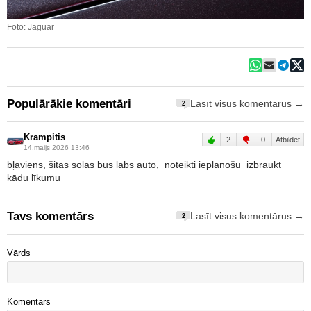
Foto: Jaguar
Populārākie komentāri
Lasīt visus komentārus →
2
Krampitis
2
0
Atbildēt
14.maijs 2026 13:46
bļāviens, šitas solās būs labs auto, noteikti ieplānošu izbraukt
kādu līkumu
Tavs komentārs
Lasīt visus komentārus →
2
Vārds
Komentārs