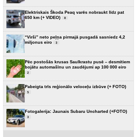
Elektriskais Škoda Peaq varēs nobraukt līdz pat
650 km (+ VIDEO)
8
“Virši” neto peļņa pirmajā pusgadā sasniedz 4,2
miljonus eiro
3
Pēc postošās krusas Saulkrastu pusē – desmitiem
bojātu automašīnu un zaudējumi ap 100 000 eiro
2
Pabeigta trīs reģionālo veloceļu izbūve (+ FOTO)
5
Fotogalerija: Jaunais Subaru Uncharted (+FOTO)
3