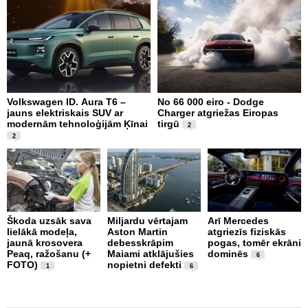
Volkswagen ID. Aura T6 –
No 66 000 eiro - Dodge
X
jauns elektriskais SUV ar
Charger atgriežas Eiropas
N
modernām tehnoloģijām Ķīnai
tirgū
E
2
2
Škoda uzsāk sava
Miljardu vērtajam
Arī Mercedes
P
lielākā modeļa,
Aston Martin
atgriezīs fiziskās
g
jaunā krosovera
debesskrāpim
pogas, tomēr ekrāni
r
Peaq, ražošanu (+
Maiami atklājušies
dominēs
p
6
FOTO)
nopietni defekti
v
1
6