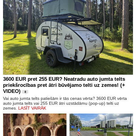
3600 EUR pret 255 EUR? Neatradu auto jumta telts
priekšrocības pret ātri būvējamo telti uz zemes! (+
VIDEO)
8
Vai auto jumta telts patiešām ir tās cenas vērta? 3600 EUR vērta
auto jumta telts vai 255 EUR ātri uzstādāmu (pop-up) telti uz
zemes.
LASĪT VAIRĀK