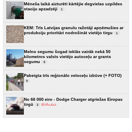
Mēneša laikā aizturēti kārtējie degvielas uzpildes
staciju apzadzēji
1
KEM: Trīs Latvijas granulu ražotāji apņēmušies ar
produkciju prioritāri nodrošināt vietējo tirgu
1
Melno segumu šogad ieklās vairāk nekā 50
kilometros valsts vietējo autoceļu ar grants
segumu
5
Pabeigta trīs reģionālo veloceļu izbūve (+ FOTO)
5
No 66 000 eiro - Dodge Charger atgriežas Eiropas
tirgū
2