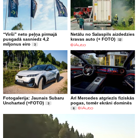
“Virši” neto peļņa pirmajā
Netālu no Salaspils aizdedzies
pusgadā sasniedz 4,2
kravas auto (+ FOTO)
12
miljonus eiro
3
Fotogalerija: Jaunais Subaru
Arī Mercedes atgriezīs fiziskās
Uncharted (+FOTO)
pogas, tomēr ekrāni dominēs
3
6