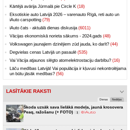
Kārtējā avārija Jūrmalā pie Circle K
(18)
Eksotiskie auto Latvijā 2026 – varenauto Rīgā, reti auto un
iAuto carspotting
(79)
iAuto čats - aktuālā dienas diskusija
(6011)
Vācijas ekonomiskā norieta sākums - 2024.gads
(48)
Volkswagen jaunajiem dzinējiem zūd jauda, ko darīt?
(44)
Degvielas cenas Latvijā un pasaulē
(535)
Vai Vācija atjaunos slēgto atomelektrostaciju darbību?
(16)
Lāču medības Latvijā! Vai populācija ir kļuvusi nekontrolējama
un būtu jāsāk medības?
(56)
LASĪTĀKIE RAKSTI
Dienas
Nedēļas
Škoda uzsāk sava lielākā modeļa, jaunā krosovera
Peaq, ražošanu (+ FOTO)
1