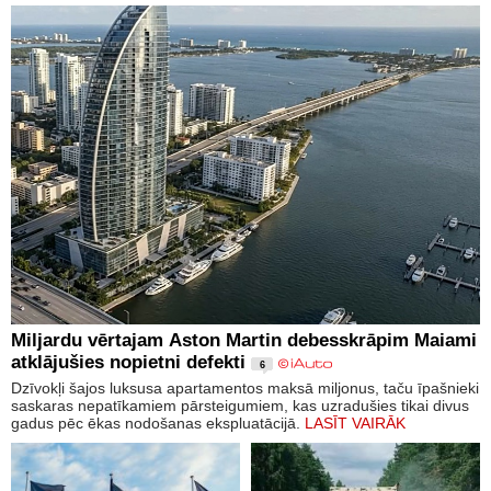
Miljardu vērtajam Aston Martin debesskrāpim Maiami
atklājušies nopietni defekti
6
Dzīvokļi šajos luksusa apartamentos maksā miljonus, taču īpašnieki
saskaras nepatīkamiem pārsteigumiem, kas uzradušies tikai divus
gadus pēc ēkas nodošanas ekspluatācijā.
LASĪT VAIRĀK