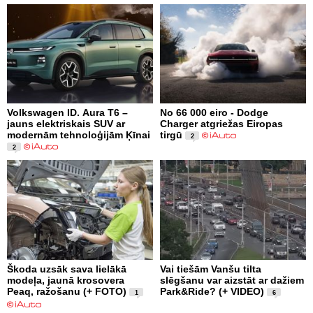
Volkswagen ID. Aura T6 –
No 66 000 eiro - Dodge
jauns elektriskais SUV ar
Charger atgriežas Eiropas
modernām tehnoloģijām Ķīnai
tirgū
2
2
Škoda uzsāk sava lielākā
Vai tiešām Vanšu tilta
modeļa, jaunā krosovera
slēgšanu var aizstāt ar dažiem
Peaq, ražošanu (+ FOTO)
Park&Ride? (+ VIDEO)
1
6