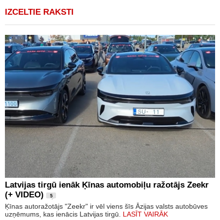
IZCELTIE RAKSTI
Latvijas tirgū ienāk Ķīnas automobiļu ražotājs Zeekr
(+ VIDEO)
5
Ķīnas autoražotājs "Zeekr" ir vēl viens šīs Āzijas valsts autobūves
uzņēmums, kas ienācis Latvijas tirgū.
LASĪT VAIRĀK