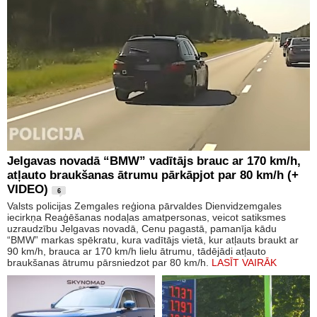
Jelgavas novadā “BMW” vadītājs brauc ar 170 km/h,
atļauto braukšanas ātrumu pārkāpjot par 80 km/h (+
VIDEO)
6
Valsts policijas Zemgales reģiona pārvaldes Dienvidzemgales
iecirkņa Reaģēšanas nodaļas amatpersonas, veicot satiksmes
uzraudzību Jelgavas novadā, Cenu pagastā, pamanīja kādu
“BMW” markas spēkratu, kura vadītājs vietā, kur atļauts braukt ar
90 km/h, brauca ar 170 km/h lielu ātrumu, tādējādi atļauto
braukšanas ātrumu pārsniedzot par 80 km/h.
LASĪT VAIRĀK