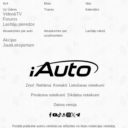
4x4
Moto
Velo
Uz Ūdens
Trases
Kalendārs
Video&TV
Forums
Lasītāju pieredze
Atsauksmes par auto
Atsauksmes par
Lasītāju raksti
uzņēmumiem
Akcijas
Jautā ekspertam
Ziņo!
Reklāma
Kontakti
Lietošanas noteikumi
Privātuma noteikumi
Sīkdatņu noteikumi
Datora versija
Portālā publicētie autoru viedokļi var atšķirties no iAuto redakcijas viedokļa.