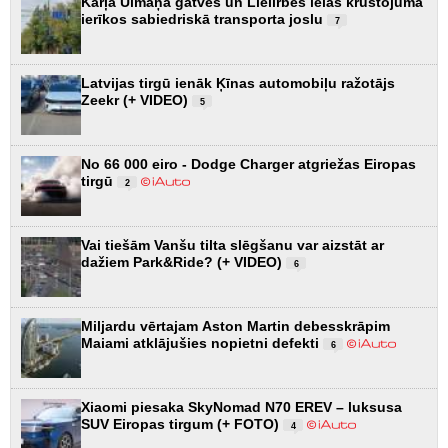
Kārļa Ulmaņa gatves un Lielirbes ielas krustojumā
ierīkos sabiedriskā transporta joslu
7
Latvijas tirgū ienāk Ķīnas automobiļu ražotājs
Zeekr (+ VIDEO)
5
No 66 000 eiro - Dodge Charger atgriežas Eiropas
tirgū
2
Vai tiešām Vanšu tilta slēgšanu var aizstāt ar
dažiem Park&Ride? (+ VIDEO)
6
Miljardu vērtajam Aston Martin debesskrāpim
Maiami atklājušies nopietni defekti
6
Xiaomi piesaka SkyNomad N70 EREV – luksusa
SUV Eiropas tirgum (+ FOTO)
4