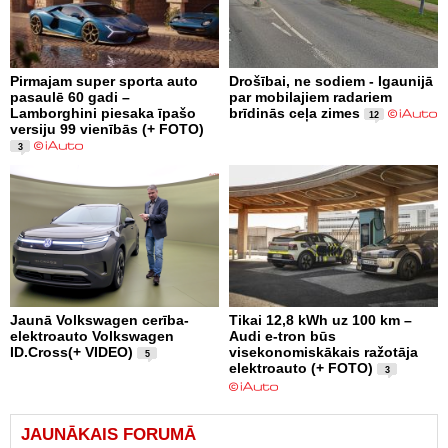
Pirmajam super sporta auto
Drošībai, ne sodiem - Igaunijā
pasaulē 60 gadi –
par mobilajiem radariem
Lamborghini piesaka īpašo
brīdinās ceļa zimes
12
versiju 99 vienībās (+ FOTO)
3
Jaunā Volkswagen cerība-
Tikai 12,8 kWh uz 100 km –
elektroauto Volkswagen
Audi e-tron būs
ID.Cross(+ VIDEO)
visekonomiskākais ražotāja
5
elektroauto (+ FOTO)
3
JAUNĀKAIS FORUMĀ