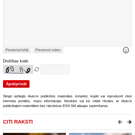
Pievienot bildi
Pievienot video
Drošības kods
Stingri aizliegts iAuto.lv publicētos materiālus izmantot, kopēt vai reproducēt citos
interneta portālos, masu informācijas līdzekļos vai kā citādi rīkoties ar iAuto.lv
publicētajiem materiāliem bez rakstiskas EON SIA atļaujas saņemšanas.
CITI RAKSTI