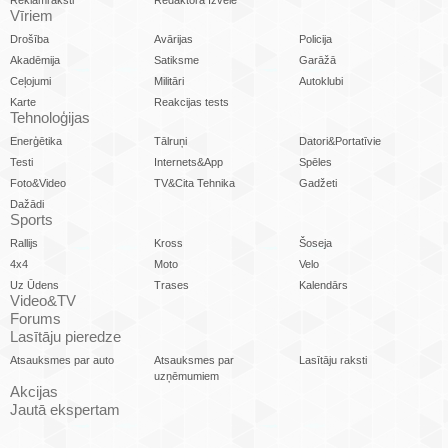
Reklāmraksti
Redaktora Izvēle
Vīriem
Drošība
Avārijas
Policija
Akadēmija
Satiksme
Garāžā
Ceļojumi
Militāri
Autoklubi
Karte
Reakcijas tests
Tehnoloģijas
Enerģētika
Tālruņi
Datori&Portatīvie
Testi
Internets&App
Spēles
Foto&Video
TV&Cita Tehnika
Gadžeti
Dažādi
Sports
Rallijs
Kross
Šoseja
4x4
Moto
Velo
Uz Ūdens
Trases
Kalendārs
Video&TV
Forums
Lasītāju pieredze
Atsauksmes par auto
Atsauksmes par
Lasītāju raksti
uzņēmumiem
Akcijas
Jautā ekspertam