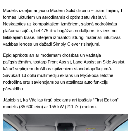
Modelis izceļas ar jauno Modern Solid dizainu – tīrām līnijām, T
formas lukturiem un aerodinamiski optimizētu virsbūvi.
Neskatoties uz kompaktajiem izmēriem, salonā nodrošināta
plašuma sajūta, bet 475 litru bagāžas nodalījums ir viens no
lielākajiem klasē. Interjerā izmantoti izturīgi materiāli, intuitīvas
vadības ierīces un dažādi Simply Clever risinājumi.
Epiq aprīkots arī ar modernām drošības un vadītāja
palīgsistēmām, tostarp Front Assist, Lane Assist un Side Assist,
kā arī septiņiem drošības spilveniem standartaprīkojumā.
Savukārt 13 collu multimediju ekrāns un MyŠkoda lietotne
nodrošina ērtu savienojamību un attālinātu auto funkciju
pārvaldību.
Jāpiebilst, ka Vācijas tirgū pieejams arī īpašais “First Edition”
modelis (35 600 eiro) ar 155 kW (211 Zs) motoru.