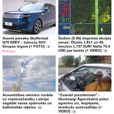
Xiaomi piesaka SkyNomad
Šodien (5.08) degvielai akcijas
N70 EREV – luksusa SUV
cenas: Dīzelis 1.817 un 95.
Eiropas tirgum (+ FOTO)
benzīns 1.737 EUR! Nafta 75.6
4
USD par barelu (+ VIDEO)
9
Aizsardzības ministrs norāda
"Zvaniet prezidentam" -
uz nepieciešamību Latvijai
likumsargi Āgenskalnā aiztur
sagādāt savas spārnotās un
agresīvu un, iespējams,
ballistiskās raķetes
iereibušu autovadītāju (+
11
VIDEO)
3