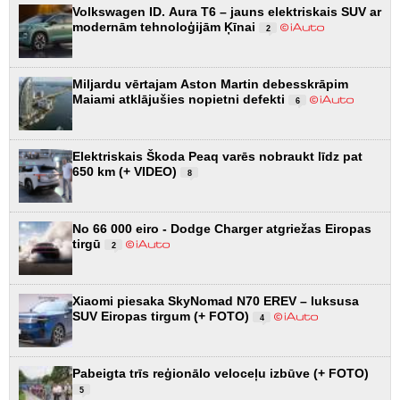
Volkswagen ID. Aura T6 – jauns elektriskais SUV ar
modernām tehnoloģijām Ķīnai
2
Miljardu vērtajam Aston Martin debesskrāpim
Maiami atklājušies nopietni defekti
6
Elektriskais Škoda Peaq varēs nobraukt līdz pat
650 km (+ VIDEO)
8
No 66 000 eiro - Dodge Charger atgriežas Eiropas
tirgū
2
Xiaomi piesaka SkyNomad N70 EREV – luksusa
SUV Eiropas tirgum (+ FOTO)
4
Pabeigta trīs reģionālo veloceļu izbūve (+ FOTO)
5