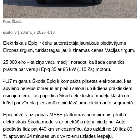
Foto: Škoda
iAuto.lv | 20.maijs 2026 4:18
Elektriskais Epiq ir čehu autoražotāja jaunākais piedāvājums
Eiropas tirgum, turklāt tagad jau ir zināmas cenas Vācijas tirgum.
25 900 eiro – tā ziņo vācu mediji, norādot, ka šāda cena tiks
prasīta par versiju Epiq 35 ar 85 kW (115 Zs) motoru.
4,17 m garais Škoda Epiq ir kompakts pilsētas elektroauto, kas
apvieno nelielus izmērus ar plašu salonu un ikdienā praktiskiem
risinājumiem. Tas papildina Škoda elektrisko modeļu klāstu un
kļūst par zīmola pieejamāko piedāvājumu elektroauto segmentā.
Epiq būvēts uz jaunās MEB+ platformas un ir pirmais pilnībā
elektriskais Škoda modelis ar priekšējo riteņu piedziņu. Auto
piedāvās līdz pat 440 km sniedzamību, ātro uzlādi no 10 līdz 80
% aptuveni 24 minūtēs un divvirzienu uzlādes iespēju.