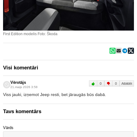
First Edition modelis Foto: Škoda
Visi komentāri
Vērotājs
0
0
Atbildēt
21.maijs 2026 3:58
Viss jauki, izņemot Jeep resti, bet jāraugās būs dabā.
Tavs komentārs
Vārds