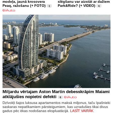
modeļa, jaunā krosovera
slēgšanu var aizstāt ar dažiem
Peaq, ražošanu (+ FOTO)
Park&Ride? (+ VIDEO)
1
6
Miljardu vērtajam Aston Martin debesskrāpim Maiami
atklājušies nopietni defekti
6
Dzīvokļi šajos luksusa apartamentos maksā miljonus, taču īpašnieki
saskaras nepatīkamiem pārsteigumiem, kas uzradušies tikai divus
gadus pēc ēkas nodošanas ekspluatācijā.
LASĪT VAIRĀK