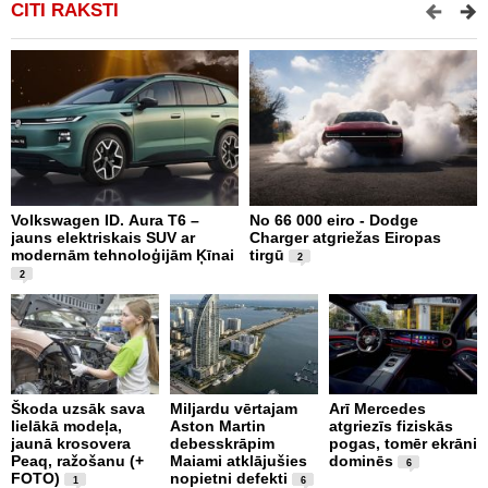
CITI RAKSTI
Volkswagen ID. Aura T6 –
No 66 000 eiro - Dodge
X
jauns elektriskais SUV ar
Charger atgriežas Eiropas
N
modernām tehnoloģijām Ķīnai
tirgū
E
2
2
Škoda uzsāk sava
Miljardu vērtajam
Arī Mercedes
P
lielākā modeļa,
Aston Martin
atgriezīs fiziskās
g
jaunā krosovera
debesskrāpim
pogas, tomēr ekrāni
r
Peaq, ražošanu (+
Maiami atklājušies
dominēs
p
6
FOTO)
nopietni defekti
v
1
6