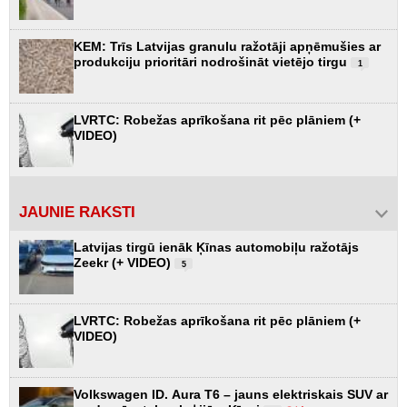
KEM: Trīs Latvijas granulu ražotāji apņēmušies ar
produkciju prioritāri nodrošināt vietējo tirgu
1
LVRTC: Robežas aprīkošana rit pēc plāniem (+
VIDEO)
JAUNIE RAKSTI
Latvijas tirgū ienāk Ķīnas automobiļu ražotājs
Zeekr (+ VIDEO)
5
LVRTC: Robežas aprīkošana rit pēc plāniem (+
VIDEO)
Volkswagen ID. Aura T6 – jauns elektriskais SUV ar