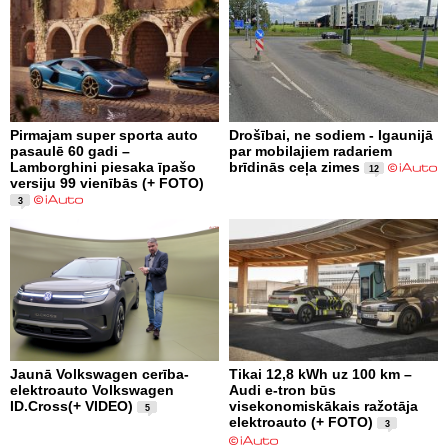
Pirmajam super sporta auto
Drošībai, ne sodiem - Igaunijā
pasaulē 60 gadi –
par mobilajiem radariem
Lamborghini piesaka īpašo
brīdinās ceļa zimes
12
versiju 99 vienībās (+ FOTO)
3
Jaunā Volkswagen cerība-
Tikai 12,8 kWh uz 100 km –
elektroauto Volkswagen
Audi e-tron būs
ID.Cross(+ VIDEO)
visekonomiskākais ražotāja
5
elektroauto (+ FOTO)
3