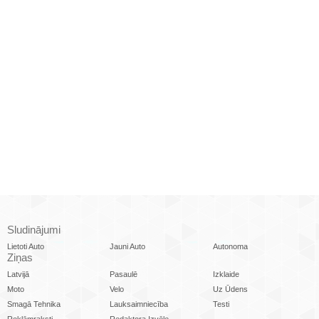
Sludinājumi
Lietoti Auto
Jauni Auto
Autonoma
Ziņas
Latvijā
Pasaulē
Izklaide
Moto
Velo
Uz Ūdens
Smagā Tehnika
Lauksaimniecība
Testi