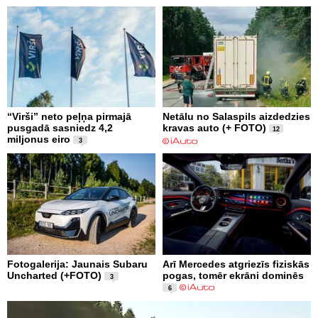
“Virši” neto peļņa pirmajā
Netālu no Salaspils aizdedzies
pusgadā sasniedz 4,2
kravas auto (+ FOTO)
12
miljonus eiro
3
Fotogalerija: Jaunais Subaru
Arī Mercedes atgriezīs fiziskās
Uncharted (+FOTO)
pogas, tomēr ekrāni dominēs
3
6