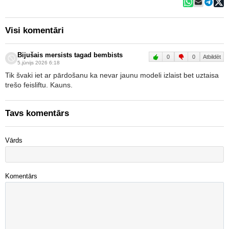
Visi komentāri
Bijušais mersists tagad bembists
0
0
Atbildēt
5.jūnijs 2026 6:18
Tik švaki iet ar pārdošanu ka nevar jaunu modeli izlaist bet uztaisa
trešo feisliftu. Kauns.
Tavs komentārs
Vārds
Komentārs