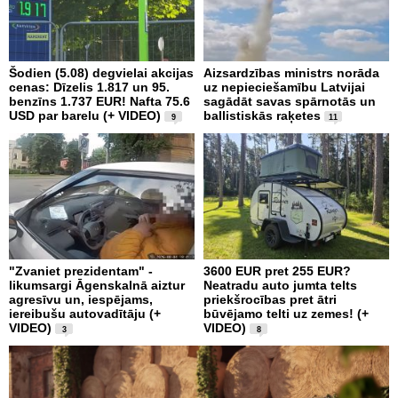
Šodien (5.08) degvielai akcijas
Aizsardzības ministrs norāda
cenas: Dīzelis 1.817 un 95.
uz nepieciešamību Latvijai
benzīns 1.737 EUR! Nafta 75.6
sagādāt savas spārnotās un
USD par barelu (+ VIDEO)
ballistiskās raķetes
9
11
"Zvaniet prezidentam" -
3600 EUR pret 255 EUR?
likumsargi Āgenskalnā aiztur
Neatradu auto jumta telts
agresīvu un, iespējams,
priekšrocības pret ātri
iereibušu autovadītāju (+
būvējamo telti uz zemes! (+
VIDEO)
VIDEO)
3
8