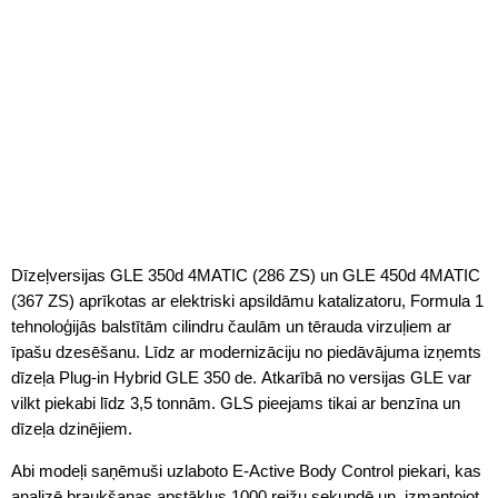
Dīzeļversijas GLE 350d 4MATIC (286 ZS) un GLE 450d 4MATIC
(367 ZS) aprīkotas ar elektriski apsildāmu katalizatoru, Formula 1
tehnoloģijās balstītām cilindru čaulām un tērauda virzuļiem ar
īpašu dzesēšanu. Līdz ar modernizāciju no piedāvājuma izņemts
dīzeļa Plug-in Hybrid GLE 350 de. Atkarībā no versijas GLE var
vilkt piekabi līdz 3,5 tonnām. GLS pieejams tikai ar benzīna un
dīzeļa dzinējiem.
Abi modeļi saņēmuši uzlaboto E-Active Body Control piekari, kas
analizē braukšanas apstākļus 1000 reižu sekundē un, izmantojot