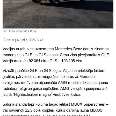
GLE Foto: Mercedes-Benz
iAuto.lv | 4.jūnijs 2026 5:47
Vācijas autobūves uzņēmums Mercedes-Benz darījis zināmas
modernizēto GLE un GLS cenas. Cenu ziņā pieejamākais GLE
Vācijā maksās 92 064 eiro, GLS – 108 105 eiro.
Vizuāli jaunākie GLE un GLS ieguvuši jaunu priekšējo lukturu
grafiku, pārveidotus aizmugurējos lukturus ar Mercedes
zvaigznes motīvu un atjauninātu AMG modeļu dizainu ar jaunu
radiatora režģi un gaisa ieplūdēm. AMG versijām pieejama arī
jaunā "Hightechsilber magno" virsbūves krāsa.
Salonā standartaprīkojumā tagad ietilpst MBUX Superscreen –
trīs savienoti 12,3 collu displeji, kurus darbina jaunā MB.OS