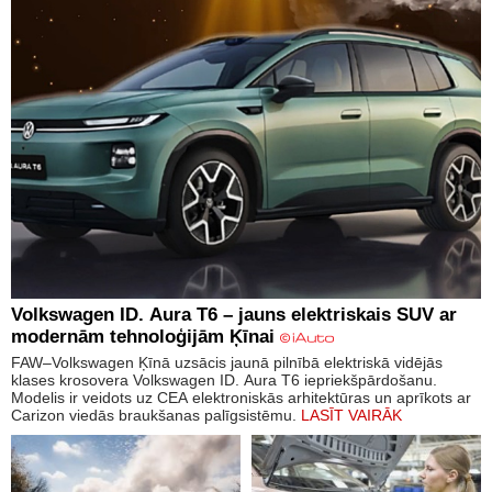
Volkswagen ID. Aura T6 – jauns elektriskais SUV ar
modernām tehnoloģijām Ķīnai
FAW–Volkswagen Ķīnā uzsācis jaunā pilnībā elektriskā vidējās
klases krosovera Volkswagen ID. Aura T6 iepriekšpārdošanu.
Modelis ir veidots uz CEA elektroniskās arhitektūras un aprīkots ar
Carizon viedās braukšanas palīgsistēmu.
LASĪT VAIRĀK