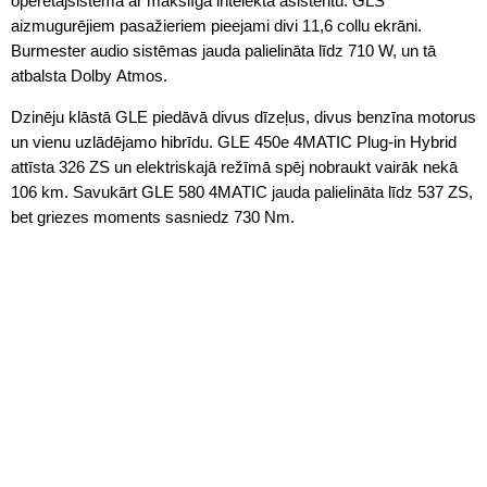
operētājsistēma ar mākslīgā intelekta asistentu. GLS
aizmugurējiem pasažieriem pieejami divi 11,6 collu ekrāni.
Burmester audio sistēmas jauda palielināta līdz 710 W, un tā
atbalsta Dolby Atmos.
Dzinēju klāstā GLE piedāvā divus dīzeļus, divus benzīna motorus
un vienu uzlādējamo hibrīdu. GLE 450e 4MATIC Plug-in Hybrid
attīsta 326 ZS un elektriskajā režīmā spēj nobraukt vairāk nekā
106 km. Savukārt GLE 580 4MATIC jauda palielināta līdz 537 ZS,
bet griezes moments sasniedz 730 Nm.