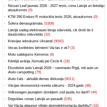
Nissan Leaf jaunais 2026 - 2027 tests, cena Latvijā un lietotāju
atsauksmes
(0)
KTM 390 Enduro R motocikla tests 2026, atsauksmes
(0)
Šofera dienasgrāmata.
(5308)
Latvijā sadeg elektroauto biroja stāvvietā, cik droši tie ir
daudzstāvu stāvvietās
(32)
Krievijas iebrukums Ukrainā!
(9042)
Vecas konfektes bērniem! Vai tas ir ok?
(3)
Moto salidojums Ķemeros
(8)
Kārtējā avārija Jūrmalā pie Circle K
(18)
Eksotiskie auto Latvijā 2026 – varenauto Rīgā, reti auto un
iAuto carspotting
(79)
iAuto čats - aktuālā dienas diskusija
(6011)
Vācijas ekonomiskā norieta sākums - 2024.gads
(48)
Volkswagen jaunajiem dzinējiem zūd jauda, ko darīt?
(44)
Degvielas cenas Latvijā un pasaulē
(535)
Vai Vācija atjaunos slēgto atomelektrostaciju darbību?
(16)