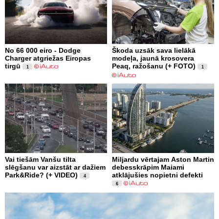
No 66 000 eiro - Dodge
Škoda uzsāk sava lielākā
Charger atgriežas Eiropas
modeļa, jaunā krosovera
tirgū
Peaq, ražošanu (+ FOTO)
1
1
Vai tiešām Vanšu tilta
Miljardu vērtajam Aston Martin
slēgšanu var aizstāt ar dažiem
debesskrāpim Maiami
Park&Ride? (+ VIDEO)
atklājušies nopietni defekti
4
6