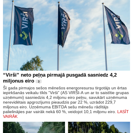
“Virši” neto peļņa pirmajā pusgadā sasniedz 4,2
miljonus eiro
3
Šī gada pirmajos sešos mēnešos energoresursu tirgotājs un ērtas
iepirkšanās veikalu tīkls “Virši” (AS VIRŠI-A un ar to saistītie grupas
uzņēmumi) sasniedzis 4,2 miljonu eiro peļņu, savukārt uzņēmuma
nerevidētais apgrozījums pieaudzis par 22 %, uzrādot 229,7
miljonus eiro. Uzņēmuma EBITDA sešu mēnešu rādītājs
palielinājies par vairāk nekā 60 %, veidojot 10,1 miljonu eiro.
LASĪT
VAIRĀK