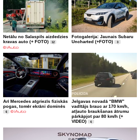
Netālu no Salaspils aizdedzies
Fotogalerija: Jaunais Subaru
kravas auto (+ FOTO)
Uncharted (+FOTO)
12
3
Arī Mercedes atgriezīs fiziskās
Jelgavas novadā “BMW”
pogas, tomēr ekrāni dominēs
vadītājs brauc ar 170 km/h,
atļauto braukšanas ātrumu
6
pārkāpjot par 80 km/h (+
VIDEO)
6