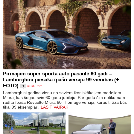
Pirmajam super sporta auto pasaulē 60 gadi –
Lamborghini piesaka īpašo versiju 99 vienībās (+
FOTO)
3
Lamborghini godina vienu no saviem ikoniskākajiem modeļiem –
Miura, kas šogad svin 60 gadu jubileju. Par godu šim notikumam
radīta īpaša Revuelto Miura 60° Homage versija, kuras tirāža būs
tikai 99 eksemplāri.
LASĪT VAIRĀK