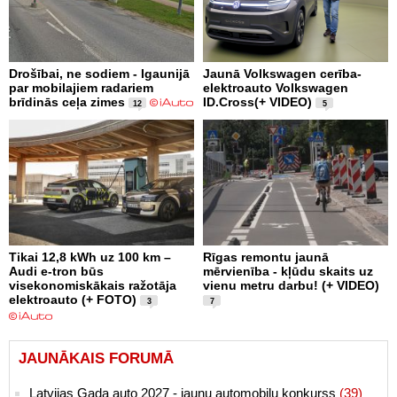
Drošībai, ne sodiem - Igaunijā
Jaunā Volkswagen cerība-
par mobilajiem radariem
elektroauto Volkswagen
brīdinās ceļa zimes
ID.Cross(+ VIDEO)
12
5
Tikai 12,8 kWh uz 100 km –
Rīgas remontu jaunā
Audi e-tron būs
mērvienība - kļūdu skaits uz
visekonomiskākais ražotāja
vienu metru darbu! (+ VIDEO)
elektroauto (+ FOTO)
3
7
JAUNĀKAIS FORUMĀ
Latvijas Gada auto 2027 - jaunu automobiļu konkurss
(39)