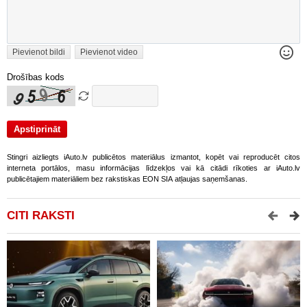
Pievienot bildi
Pievienot video
Drošības kods
Stingri aizliegts iAuto.lv publicētos materiālus izmantot, kopēt vai reproducēt citos
interneta portālos, masu informācijas līdzekļos vai kā citādi rīkoties ar iAuto.lv
publicētajiem materiāliem bez rakstiskas EON SIA atļaujas saņemšanas.
CITI RAKSTI