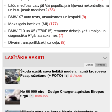
Lāču medības Latvijā! Vai populācija ir kļuvusi nekontrolējama
un būtu jāsāk medības?
(56)
BMW X7 auto tests, atsauksmes un iespaidi
(8)
Makslīgais intelekts (MI)
(177)
BMW F10 un X5 (E70/F15) remonts: dzinēja ķēžu maiņa un
diagnostika Rīgā, atsauksmes
(7)
Dīvaini transportlīdzekļi uz ceļa.
(8)
LASĪTĀKIE RAKSTI
Dienas
Nedēļas
Škoda uzsāk sava lielākā modeļa, jaunā krosovera
Peaq, ražošanu (+ FOTO)
1
No 66 000 eiro - Dodge Charger atgriežas Eiropas
tirgū
1
Miljardu vērtajam Aston Martin debesskrāpim