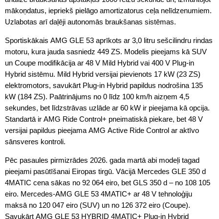
mākoņdatus, iepriekš pielāgo amortizatorus ceļa nelīdzenumiem.
Uzlabotas arī daļēji autonomās braukšanas sistēmas.
Sportiskākais AMG GLE 53 aprīkots ar 3,0 litru sešcilindru rindas
motoru, kura jauda sasniedz 449 ZS. Modelis pieejams kā SUV
un Coupe modifikācija ar 48 V Mild Hybrid vai 400 V Plug-in
Hybrid sistēmu. Mild Hybrid versijai pievienots 17 kW (23 ZS)
elektromotors, savukārt Plug-in Hybrid papildus nodrošina 135
kW (184 ZS). Paātrinājums no 0 līdz 100 km/h aizņem 4,5
sekundes, bet līdzstrāvas uzlāde ar 60 kW ir pieejama kā opcija.
Standartā ir AMG Ride Control+ pneimatiskā piekare, bet 48 V
versijai papildus pieejama AMG Active Ride Control ar aktīvo
sānsveres kontroli.
Pēc pasaules pirmizrādes 2026. gada martā abi modeļi tagad
pieejami pasūtīšanai Eiropas tirgū. Vācijā Mercedes GLE 350 d
4MATIC cena sākas no 92 064 eiro, bet GLS 350 d – no 108 105
eiro. Mercedes-AMG GLE 53 4MATIC+ ar 48 V tehnoloģiju
maksā no 120 047 eiro (SUV) un no 126 372 eiro (Coupe).
Savukārt AMG GLE 53 HYBRID 4MATIC+ Plug-in Hybrid