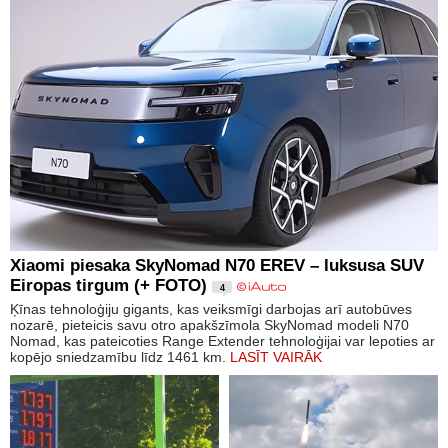
Xiaomi piesaka SkyNomad N70 EREV – luksusa SUV
Eiropas tirgum (+ FOTO)
4
Ķīnas tehnoloģiju gigants, kas veiksmīgi darbojas arī autobūves
nozarē, pieteicis savu otro apakšzīmola SkyNomad modeli N70
Nomad, kas pateicoties Range Extender tehnoloģijai var lepoties ar
kopējo sniedzamību līdz 1461 km.
LASĪT VAIRĀK