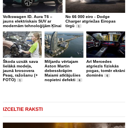
Volkswagen ID. Aura T6 –
No 66 000 eiro - Dodge
X
jauns elektriskais SUV ar
Charger atgriežas Eiropas
N
modernām tehnoloģijām Ķīnai
tirgū
E
1
Škoda uzsāk sava
Miljardu vērtajam
Arī Mercedes
lielākā modeļa,
Aston Martin
atgriezīs fiziskās
P
jaunā krosovera
debesskrāpim
pogas, tomēr ekrāni
g
Peaq, ražošanu (+
Maiami atklājušies
dominēs
r
6
FOTO)
nopietni defekti
p
1
6
v
IZCELTIE RAKSTI