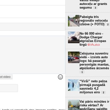
valsts vietējo
autoceļu ar grants
segumu
3
Pabeigta trīs
reģionālo veloceļu
izbūve (+ FOTO)
2
No 66 000 eiro -
Dodge Charger
atgriežas Eiropas
tirgū
Ceļojuma suvenīru
vietā – izsists auto
logs: kā pasargāt
personīgās mantas,
atpūšoties ārzemēs
1
ot video
“Virši” neto peļņa
pirmajā pusgadā
sasniedz 4,2
miljonus eiro
2
Vai pāris minūtes ir
riska vērtas? Ar
apdzīšanu saistīto
ot, kopēt vai reproducēt citos interneta portālos, masu