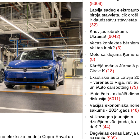
(5308)
Latvijā sadeg elektroauto
biroja stāvvietā, cik droši 
ir daudzstāvu stāvvietās
(32)
Krievijas iebrukums
Ukrainā!
(9042)
Vecas konfektes bērniem
Vai tas ir ok?
(3)
Moto salidojums Ķemero
(8)
Kārtējā avārija Jūrmalā p
Circle K
(18)
Eksotiskie auto Latvijā 2
– varenauto Rīgā, reti au
un iAuto carspotting
(79)
iAuto čats - aktuālā dien
diskusija
(6011)
Vācijas ekonomiskā nori
sākums - 2024.gads
(48)
Volkswagen jaunajiem
dzinējiem zūd jauda, ko
darīt?
(44)
Degvielas cenas Latvijā 
auno elektrisko modeļu Cupra Raval un
pasaulē
(535)