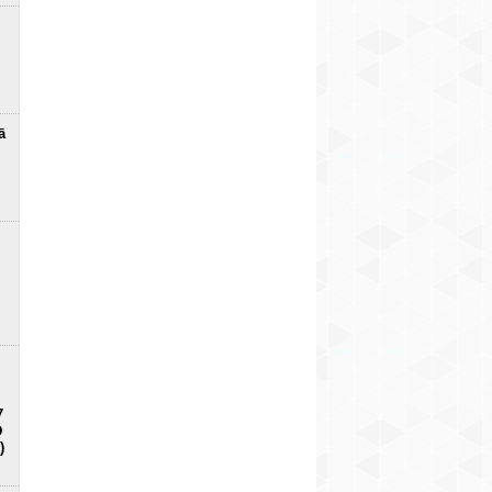
ā
7
D
)