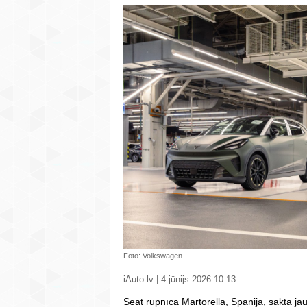
Foto: Volkswagen
iAuto.lv | 4.jūnijs 2026 10:13
Seat rūpnīcā Martorellā, Spānijā, sākta j