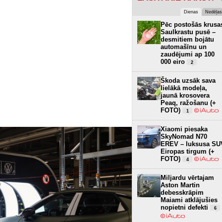
Dienas
Nedēļas
Pēc postošās krusa
Saulkrastu pusē –
desmitiem bojātu
automašīnu un
zaudējumi ap 100
000 eiro
2
Škoda uzsāk sava
lielākā modeļa,
jaunā krosovera
Peaq, ražošanu (+
FOTO)
1
Xiaomi piesaka
SkyNomad N70
EREV – luksusa SU
Eiropas tirgum (+
FOTO)
4
Miljardu vērtajam
Aston Martin
debesskrāpim
Maiami atklājušies
nopietni defekti
6