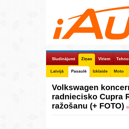
Sludinājumi
Ziņas
Vīriem
Tehno
Latvijā
Pasaulē
Izklaide
Moto
Volkswagen koncer
radniecisko Cupra R
ražošanu (+ FOTO)