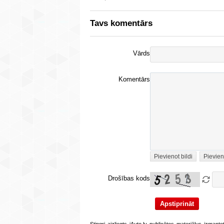
Tavs komentārs
Vārds
Komentārs
Pievienot bildi
Pievien
Drošības kods
Stingri aizliegts iAuto.lv publicētos materiālus izmant