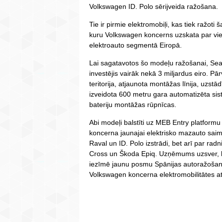
Volkswagen ID. Polo sērijveida ražošana.
Tie ir pirmie elektromobiļi, kas tiek ražoti 
kuru Volkswagen koncerns uzskata par vi
elektroauto segmentā Eiropā.
Lai sagatavotos šo modeļu ražošanai, Sea
investējis vairāk nekā 3 miljardus eiro. P
teritorija, atjaunota montāžas līnija, uzstā
izveidota 600 metru gara automatizēta si
bateriju montāžas rūpnīcas.
Abi modeļi balstīti uz MEB Entry platformu
koncerna jaunajai elektrisko mazauto saimei
Raval un ID. Polo izstrādi, bet arī par ra
Cross un Škoda Epiq. Uzņēmums uzsver, ka
iezīmē jaunu posmu Spānijas autoražošan
Volkswagen koncerna elektromobilitātes att