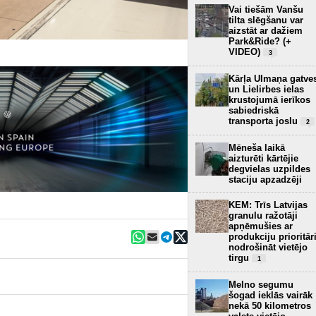
Vai tiešām Vanšu
tilta slēgšanu var
aizstāt ar dažiem
Park&Ride? (+
VIDEO)
3
Kārļa Ulmaņa gatve
un Lielirbes ielas
krustojumā ierīkos
sabiedriskā
transporta joslu
2
Mēneša laikā
aizturēti kārtējie
degvielas uzpildes
staciju apzadzēji
KEM: Trīs Latvijas
granulu ražotāji
apņēmušies ar
produkciju prioritār
nodrošināt vietējo
tirgu
1
Melno segumu
šogad ieklās vairāk
nekā 50 kilometros