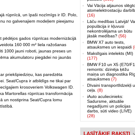
Vai Vācija atjaunos slēgt
atomelektrostaciju darbī
šajā rūpnīcā, un īpaši nozīmīgs ir ID. Polo,
(16)
enu no galvenajiem modeļiem pieejamu
Lāču medības Latvijā! Va
populācija ir kļuvusi
nekontrolējama un būtu
jāsāk medības?
(56)
t pēdējos gados rūpnīcas modernizācijā
BMW X7 auto tests,
ārveidota 160 000 m² liela ražošanas
atsauksmes un iespaidi
(
dīti 1000 jauni roboti, jaunas preses un
Makslīgais intelekts (MI)
stēma akumulatoru piegādei no jaunās
(177)
BMW F10 un X5 (E70/F1
remonts: dzinēja ķēžu
maiņa un diagnostika Rī
 ar priekšpiedziņu, kas paredzēta
atsauksmes
(7)
. Seat/Cupra ir atbildīgs ne tikai par
Dīvaini transportlīdzekļi 
dniecīgajiem krosoveriem Volkswagen ID.
ceļa.
(8)
 Martorellas rūpnīcas transformācija
iAuto aculiecinieks:
ā un nostiprina Seat/Cupra lomu
Sadursme, aktuālie
īstībā.
negadījumi un policijas
darbs, sūti video (LIVE)
(28)
LASĪTĀKIE RAKSTI