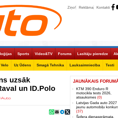
Ziņo!
Reklāma
Kontakti
loģijas
Sports
Video&TV
Forums
Lasītāju pieredze
Ak
Velo
Uz Ūdens
Smagā Tehnika
Lauksaimniecība
Testi
ns uzsāk
JAUNĀKAIS FORUM
aval un ID.Polo
KTM 390 Enduro R
motocikla tests 2026,
atsauksmes
(0)
Latvijas Gada auto 2027 
jaunu automobiļu konkur
(37)
Šofera dienasgrāmata.