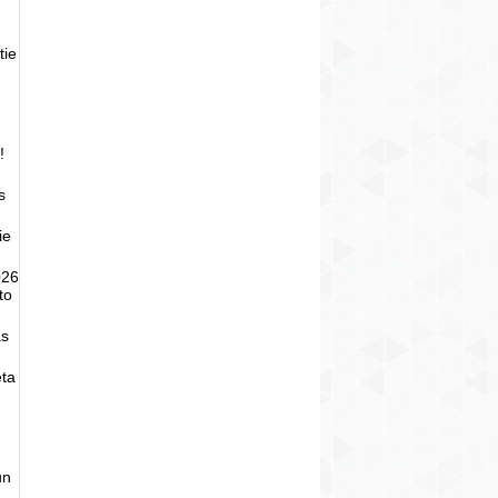
tie
!
s
ie
026
to
as
eta
un