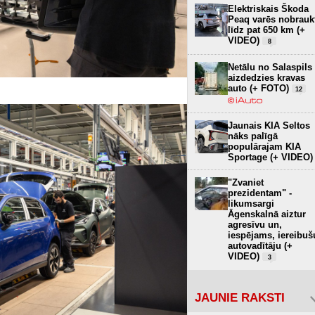
Elektriskais Škoda
Peaq varēs nobrauk
līdz pat 650 km (+
VIDEO)
8
Netālu no Salaspils
aizdedzies kravas
auto (+ FOTO)
12
Jaunais KIA Seltos
nāks palīgā
populārajam KIA
Sportage (+ VIDEO)
"Zvaniet
prezidentam" -
likumsargi
Āgenskalnā aiztur
agresīvu un,
iespējams, iereibuš
autovadītāju (+
VIDEO)
3
JAUNIE RAKSTI