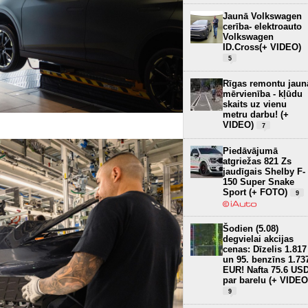
Jaunā Volkswagen
cerība- elektroauto
Volkswagen
ID.Cross(+ VIDEO)
5
Rīgas remontu jaun
mērvienība - kļūdu
skaits uz vienu
metru darbu! (+
VIDEO)
7
Piedāvājumā
atgriežas 821 Zs
jaudīgais Shelby F-
150 Super Snake
Sport (+ FOTO)
9
Šodien (5.08)
degvielai akcijas
cenas: Dīzelis 1.817
un 95. benzīns 1.73
EUR! Nafta 75.6 US
par barelu (+ VIDEO
9