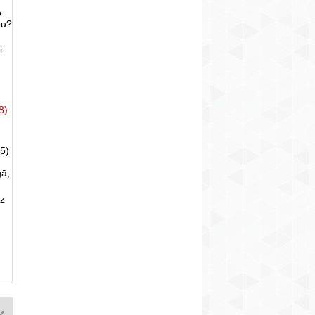
o
bu?
i
8)
5)
gā,
uz