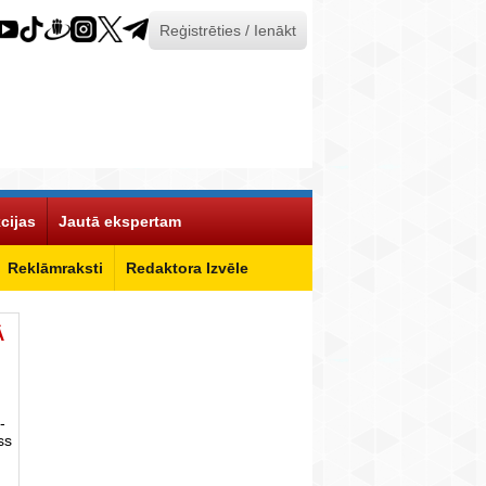
Reģistrēties / Ienākt
cijas
Jautā ekspertam
Reklāmraksti
Redaktora Izvēle
Ā
-
ss