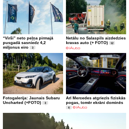
“Virši” neto peļņa pirmajā
Netālu no Salaspils aizdedzies
pusgadā sasniedz 4,2
kravas auto (+ FOTO)
12
miljonus eiro
3
Fotogalerija: Jaunais Subaru
Arī Mercedes atgriezīs fiziskās
Uncharted (+FOTO)
pogas, tomēr ekrāni dominēs
3
6