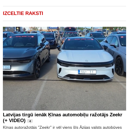
IZCELTIE RAKSTI
Latvijas tirgū ienāk Ķīnas automobiļu ražotājs Zeekr
(+ VIDEO)
4
Ķīnas autoražotājs "Zeekr" ir vēl viens šīs Āzijas valsts autobūves