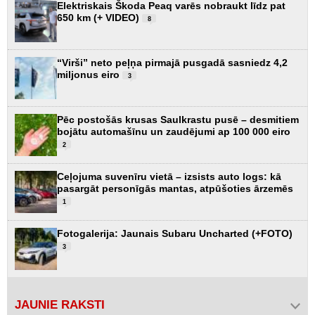
Elektriskais Škoda Peaq varēs nobraukt līdz pat
650 km (+ VIDEO)
8
“Virši” neto peļņa pirmajā pusgadā sasniedz 4,2
miljonus eiro
3
Pēc postošās krusas Saulkrastu pusē – desmitiem
bojātu automašīnu un zaudējumi ap 100 000 eiro
2
Ceļojuma suvenīru vietā – izsists auto logs: kā
pasargāt personīgās mantas, atpūšoties ārzemēs
1
Fotogalerija: Jaunais Subaru Uncharted (+FOTO)
3
JAUNIE RAKSTI