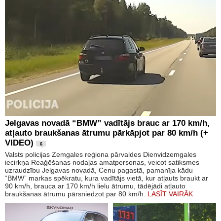
Jelgavas novadā “BMW” vadītājs brauc ar 170 km/h,
atļauto braukšanas ātrumu pārkāpjot par 80 km/h (+
VIDEO)
6
Valsts policijas Zemgales reģiona pārvaldes Dienvidzemgales
iecirkņa Reaģēšanas nodaļas amatpersonas, veicot satiksmes
uzraudzību Jelgavas novadā, Cenu pagastā, pamanīja kādu
“BMW” markas spēkratu, kura vadītājs vietā, kur atļauts braukt ar
90 km/h, brauca ar 170 km/h lielu ātrumu, tādējādi atļauto
braukšanas ātrumu pārsniedzot par 80 km/h.
LASĪT VAIRĀK