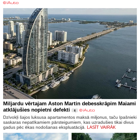
Miljardu vērtajam Aston Martin debesskrāpim Maiami
atklājušies nopietni defekti
6
Dzīvokļi šajos luksusa apartamentos maksā miljonus, taču īpašnieki
saskaras nepatīkamiem pārsteigumiem, kas uzradušies tikai divus
gadus pēc ēkas nodošanas ekspluatācijā.
LASĪT VAIRĀK