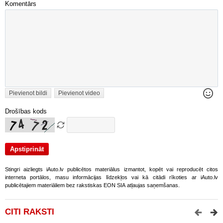
Komentārs
Pievienot bildi
Pievienot video
Drošības kods
Stingri aizliegts iAuto.lv publicētos materiālus izmantot, kopēt vai reproducēt citos
interneta portālos, masu informācijas līdzekļos vai kā citādi rīkoties ar iAuto.lv
publicētajiem materiāliem bez rakstiskas EON SIA atļaujas saņemšanas.
CITI RAKSTI