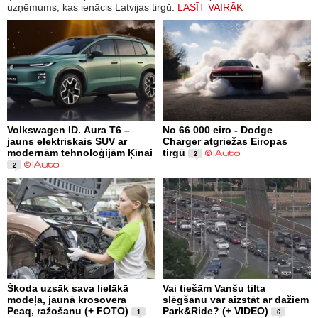
uzņēmums, kas ienācis Latvijas tirgū.
LASĪT VAIRĀK
Volkswagen ID. Aura T6 –
No 66 000 eiro - Dodge
jauns elektriskais SUV ar
Charger atgriežas Eiropas
modernām tehnoloģijām Ķīnai
tirgū
2
2
Škoda uzsāk sava lielākā
Vai tiešām Vanšu tilta
modeļa, jaunā krosovera
slēgšanu var aizstāt ar dažiem
Peaq, ražošanu (+ FOTO)
Park&Ride? (+ VIDEO)
1
6