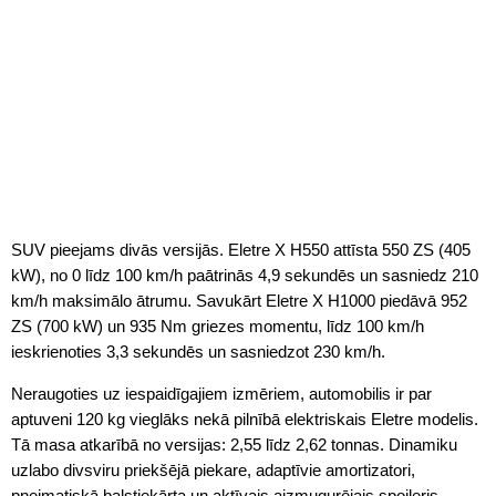
SUV pieejams divās versijās. Eletre X H550 attīsta 550 ZS (405
kW), no 0 līdz 100 km/h paātrinās 4,9 sekundēs un sasniedz 210
km/h maksimālo ātrumu. Savukārt Eletre X H1000 piedāvā 952
ZS (700 kW) un 935 Nm griezes momentu, līdz 100 km/h
ieskrienoties 3,3 sekundēs un sasniedzot 230 km/h.
Neraugoties uz iespaidīgajiem izmēriem, automobilis ir par
aptuveni 120 kg vieglāks nekā pilnībā elektriskais Eletre modelis.
Tā masa atkarībā no versijas: 2,55 līdz 2,62 tonnas. Dinamiku
uzlabo divsviru priekšējā piekare, adaptīvie amortizatori,
pneimatiskā balstiekārta un aktīvais aizmugurējais spoileris.