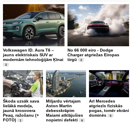
Volkswagen ID. Aura T6 –
No 66 000 eiro - Dodge
X
jauns elektriskais SUV ar
Charger atgriežas Eiropas
N
modernām tehnoloģijām Ķīnai
tirgū
E
2
2
Škoda uzsāk sava
Miljardu vērtajam
Arī Mercedes
P
lielākā modeļa,
Aston Martin
atgriezīs fiziskās
g
jaunā krosovera
debesskrāpim
pogas, tomēr ekrāni
r
Peaq, ražošanu (+
Maiami atklājušies
dominēs
p
6
FOTO)
nopietni defekti
v
1
6