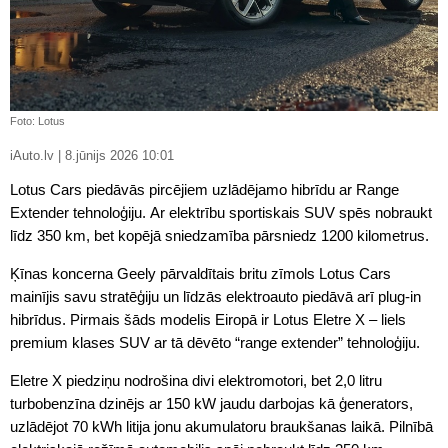
Foto: Lotus
iAuto.lv | 8.jūnijs 2026 10:01
Lotus Cars piedāvās pircējiem uzlādējamo hibrīdu ar Range
Extender tehnoloģiju. Ar elektrību sportiskais SUV spēs nobraukt
līdz 350 km, bet kopējā sniedzamība pārsniedz 1200 kilometrus.
Ķīnas koncerna Geely pārvaldītais britu zīmols Lotus Cars
mainījis savu stratēģiju un līdzās elektroauto piedāvā arī plug-in
hibrīdus. Pirmais šāds modelis Eiropā ir Lotus Eletre X – liels
premium klases SUV ar tā dēvēto “range extender” tehnoloģiju.
Eletre X piedziņu nodrošina divi elektromotori, bet 2,0 litru
turbobenzīna dzinējs ar 150 kW jaudu darbojas kā ģenerators,
uzlādējot 70 kWh litija jonu akumulatoru braukšanas laikā. Pilnībā