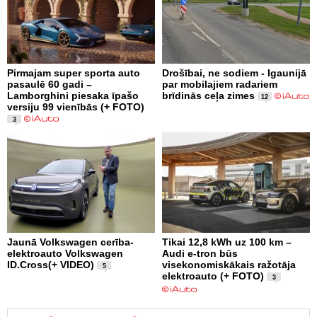
Pirmajam super sporta auto
Drošībai, ne sodiem - Igaunijā
pasaulē 60 gadi –
par mobilajiem radariem
Lamborghini piesaka īpašo
brīdinās ceļa zimes
12
versiju 99 vienībās (+ FOTO)
3
Jaunā Volkswagen cerība-
Tikai 12,8 kWh uz 100 km –
elektroauto Volkswagen
Audi e-tron būs
ID.Cross(+ VIDEO)
visekonomiskākais ražotāja
5
elektroauto (+ FOTO)
3