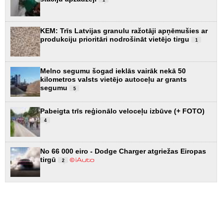
1
KEM: Trīs Latvijas granulu ražotāji apņēmušies ar
produkciju prioritāri nodrošināt vietējo tirgu
1
Melno segumu šogad ieklās vairāk nekā 50
kilometros valsts vietējo autoceļu ar grants
segumu
5
Pabeigta trīs reģionālo veloceļu izbūve (+ FOTO)
4
No 66 000 eiro - Dodge Charger atgriežas Eiropas
tirgū
2