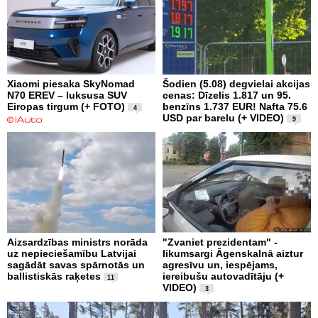
Xiaomi piesaka SkyNomad
Šodien (5.08) degvielai akcijas
N70 EREV – luksusa SUV
cenas: Dīzelis 1.817 un 95.
Eiropas tirgum (+ FOTO)
benzīns 1.737 EUR! Nafta 75.6
4
USD par barelu (+ VIDEO)
9
Aizsardzības ministrs norāda
"Zvaniet prezidentam" -
uz nepieciešamību Latvijai
likumsargi Āgenskalnā aiztur
sagādāt savas spārnotās un
agresīvu un, iespējams,
ballistiskās raķetes
iereibušu autovadītāju (+
11
VIDEO)
3