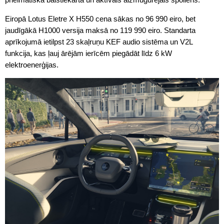
Eiropā Lotus Eletre X H550 cena sākas no 96 990 eiro, bet
jaudīgākā H1000 versija maksā no 119 990 eiro. Standarta
aprīkojumā ietilpst 23 skaļruņu KEF audio sistēma un V2L
funkcija, kas ļauj ārējām ierīcēm piegādāt līdz 6 kW
elektroenerģijas.