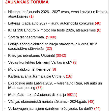
JAUNĀKAIS FORUMĀ
Nissan Leaf jaunais 2026 - 2027 tests, cena Latvijā un lietotāju
atsauksmes
(1)
Latvijas Gada auto 2027 - jaunu automobiļu konkurss
(40)
KTM 390 Enduro R motocikla tests 2026, atsauksmes
(0)
Šofera dienasgrāmata.
(5308)
Latvijā sadeg elektroauto biroja stāvvietā, cik droši tie ir
daudzstāvu stāvvietās
(32)
Krievijas iebrukums Ukrainā!
(9042)
Vecas konfektes bērniem! Vai tas ir ok?
(3)
Moto salidojums Ķemeros
(8)
Kārtējā avārija Jūrmalā pie Circle K
(18)
Eksotiskie auto Latvijā 2026 – varenauto Rīgā, reti auto un
iAuto carspotting
(79)
iAuto čats - aktuālā dienas diskusija
(6011)
Vācijas ekonomiskā norieta sākums - 2024.gads
(48)
Volkswagen jaunajiem dzinējiem zūd jauda, ko darīt?
(44)