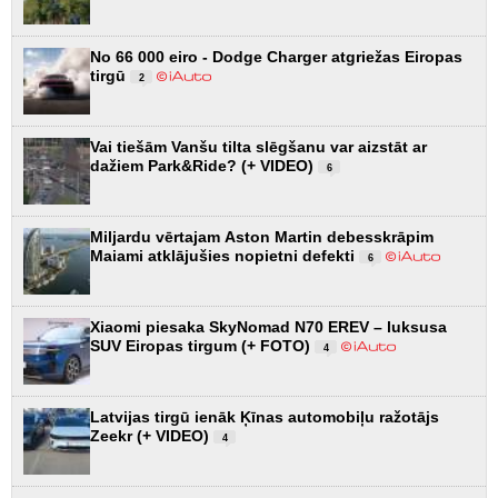
No 66 000 eiro - Dodge Charger atgriežas Eiropas
tirgū
2
Vai tiešām Vanšu tilta slēgšanu var aizstāt ar
dažiem Park&Ride? (+ VIDEO)
6
Miljardu vērtajam Aston Martin debesskrāpim
Maiami atklājušies nopietni defekti
6
Xiaomi piesaka SkyNomad N70 EREV – luksusa
SUV Eiropas tirgum (+ FOTO)
4
Latvijas tirgū ienāk Ķīnas automobiļu ražotājs
Zeekr (+ VIDEO)
4