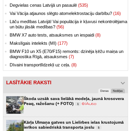
Degvielas cenas Latvijā un pasaulē
(535)
Vai Vācija atjaunos slēgto atomelektrostaciju darbību?
(16)
Lāču medības Latvijā! Vai populācija ir kļuvusi nekontrolējama
un būtu jāsāk medības?
(56)
BMW X7 auto tests, atsauksmes un iespaidi
(8)
Makslīgais intelekts (MI)
(177)
BMW F10 un X5 (E70/F15) remonts: dzinēja ķēžu maiņa un
diagnostika Rīgā, atsauksmes
(7)
Dīvaini transportlīdzekļi uz ceļa.
(8)
LASĪTĀKIE RAKSTI
Dienas
Nedēļas
Škoda uzsāk sava lielākā modeļa, jaunā krosovera
Peaq, ražošanu (+ FOTO)
1
Kārļa Ulmaņa gatves un Lielirbes ielas krustojumā
ierīkos sabiedriskā transporta joslu
5