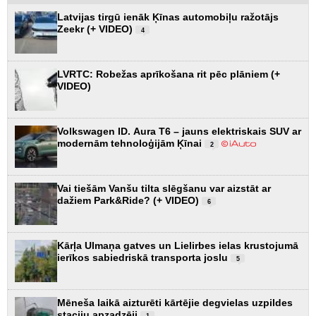
Latvijas tirgū ienāk Ķīnas automobiļu ražotājs
Zeekr (+ VIDEO)
4
LVRTC: Robežas aprīkošana rit pēc plāniem (+
VIDEO)
Volkswagen ID. Aura T6 – jauns elektriskais SUV ar
modernām tehnoloģijām Ķīnai
2
Vai tiešām Vanšu tilta slēgšanu var aizstāt ar
dažiem Park&Ride? (+ VIDEO)
6
Kārļa Ulmaņa gatves un Lielirbes ielas krustojumā
ierīkos sabiedriskā transporta joslu
5
Mēneša laikā aizturēti kārtējie degvielas uzpildes
staciju apzadzēji