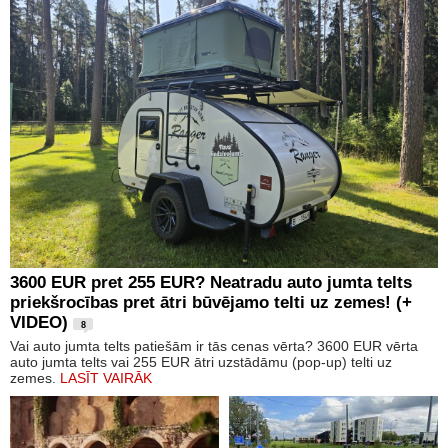
3600 EUR pret 255 EUR? Neatradu auto jumta telts
priekšrocības pret ātri būvējamo telti uz zemes! (+
VIDEO)
8
Vai auto jumta telts patiešām ir tās cenas vērta? 3600 EUR vērta
auto jumta telts vai 255 EUR ātri uzstādāmu (pop-up) telti uz
zemes.
LASĪT VAIRĀK