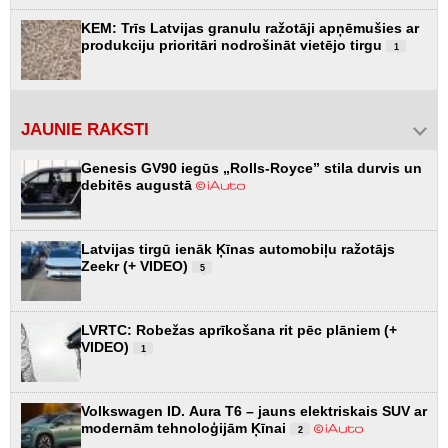
KEM: Trīs Latvijas granulu ražotāji apņēmušies ar
produkciju prioritāri nodrošināt vietējo tirgu
1
JAUNIE RAKSTI
Genesis GV90 iegūs „Rolls-Royce” stila durvis un
debitēs augustā
Latvijas tirgū ienāk Ķīnas automobiļu ražotājs
Zeekr (+ VIDEO)
5
LVRTC: Robežas aprīkošana rit pēc plāniem (+
VIDEO)
1
Volkswagen ID. Aura T6 – jauns elektriskais SUV ar
modernām tehnoloģijām Ķīnai
2