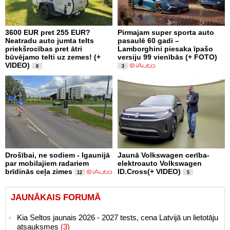
3600 EUR pret 255 EUR?
Pirmajam super sporta auto
Neatradu auto jumta telts
pasaulē 60 gadi –
priekšrocības pret ātri
Lamborghini piesaka īpašo
būvējamo telti uz zemes! (+
versiju 99 vienībās (+ FOTO)
VIDEO)
8
3
Drošībai, ne sodiem - Igaunijā
Jaunā Volkswagen cerība-
par mobilajiem radariem
elektroauto Volkswagen
brīdinās ceļa zimes
ID.Cross(+ VIDEO)
12
5
JAUNĀKAIS FORUMĀ
Kia Seltos jaunais 2026 - 2027 tests, cena Latvijā un lietotāju
atsauksmes
(3)