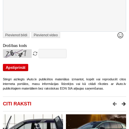
Pievienot bildi
Pievienot video
Drošības kods
Stingri aizliegts iAuto.lv publicētos materiālus izmantot, kopēt vai reproducēt citos
interneta portālos, masu informācijas līdzekļos vai kā citādi rīkoties ar iAuto.lv
publicētajiem materiāliem bez rakstiskas EON SIA atļaujas saņemšanas.
CITI RAKSTI