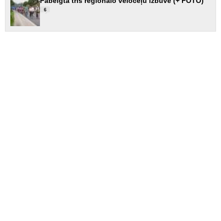
Pabeigta trīs reģionālo veloceļu izbūve (+ FOTO)
6