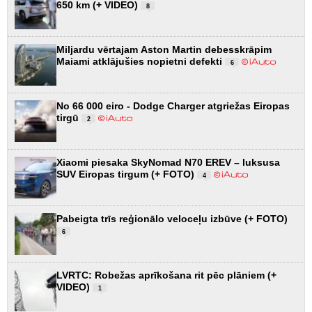
650 km (+ VIDEO)
8
Miljardu vērtajam Aston Martin debesskrāpim
Maiami atklājušies nopietni defekti
6
No 66 000 eiro - Dodge Charger atgriežas Eiropas
tirgū
2
Xiaomi piesaka SkyNomad N70 EREV – luksusa
SUV Eiropas tirgum (+ FOTO)
4
Pabeigta trīs reģionālo veloceļu izbūve (+ FOTO)
6
LVRTC: Robežas aprīkošana rit pēc plāniem (+
VIDEO)
1