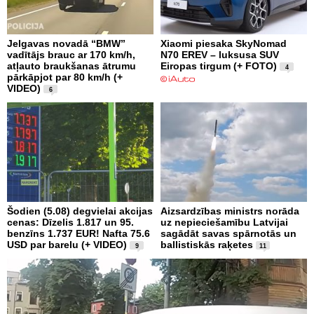
Jelgavas novadā “BMW”
Xiaomi piesaka SkyNomad
vadītājs brauc ar 170 km/h,
N70 EREV – luksusa SUV
atļauto braukšanas ātrumu
Eiropas tirgum (+ FOTO)
4
pārkāpjot par 80 km/h (+
VIDEO)
6
Šodien (5.08) degvielai akcijas
Aizsardzības ministrs norāda
cenas: Dīzelis 1.817 un 95.
uz nepieciešamību Latvijai
benzīns 1.737 EUR! Nafta 75.6
sagādāt savas spārnotās un
USD par barelu (+ VIDEO)
ballistiskās raķetes
9
11