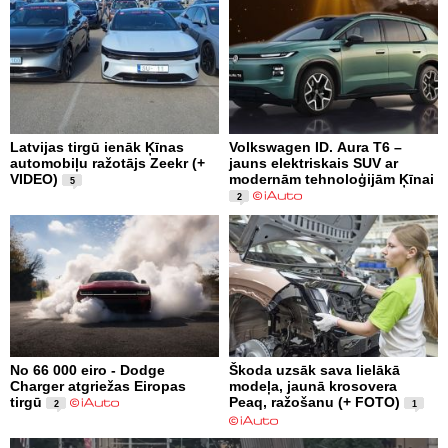
Latvijas tirgū ienāk Ķīnas
Volkswagen ID. Aura T6 –
automobiļu ražotājs Zeekr (+
jauns elektriskais SUV ar
VIDEO)
modernām tehnoloģijām Ķīnai
5
2
No 66 000 eiro - Dodge
Škoda uzsāk sava lielākā
Charger atgriežas Eiropas
modeļa, jaunā krosovera
tirgū
Peaq, ražošanu (+ FOTO)
2
1