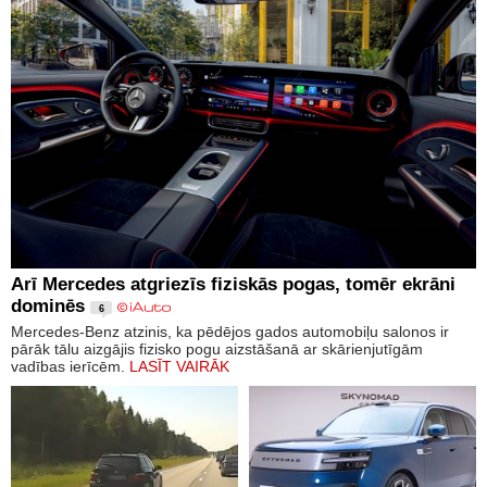
Arī Mercedes atgriezīs fiziskās pogas, tomēr ekrāni
dominēs
6
Mercedes-Benz atzinis, ka pēdējos gados automobiļu salonos ir
pārāk tālu aizgājis fizisko pogu aizstāšanā ar skārienjutīgām
vadības ierīcēm.
LASĪT VAIRĀK