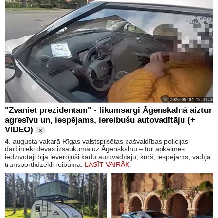
"Zvaniet prezidentam" - likumsargi Āgenskalnā aiztur
agresīvu un, iespējams, iereibušu autovadītāju (+
VIDEO)
3
4. augusta vakarā Rīgas valstspilsētas pašvaldības policijas
darbinieki devās izsaukumā uz Āgenskalnu – tur apkaimes
iedzīvotāji bija ievērojuši kādu autovadītāju, kurš, iespējams, vadīja
transportlīdzekli reibumā.
LASĪT VAIRĀK