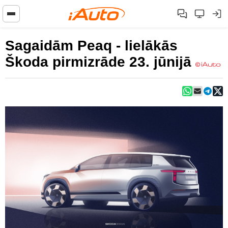
Sagaidām Peaq - lielākās
Škoda pirmizrāde 23. jūnijā