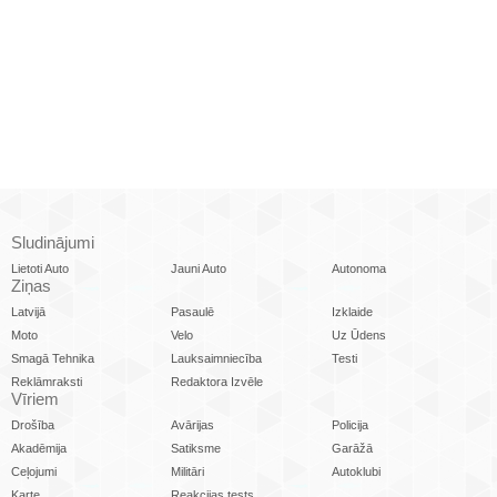
Sludinājumi
Lietoti Auto
Jauni Auto
Autonoma
Ziņas
Latvijā
Pasaulē
Izklaide
Moto
Velo
Uz Ūdens
Smagā Tehnika
Lauksaimniecība
Testi
Reklāmraksti
Redaktora Izvēle
Vīriem
Drošība
Avārijas
Policija
Akadēmija
Satiksme
Garāžā
Ceļojumi
Militāri
Autoklubi
Karte
Reakcijas tests