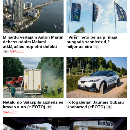
Miljardu vērtajam Aston Martin
“Virši” neto peļņa pirmajā
debesskrāpim Maiami
pusgadā sasniedz 4,2
atklājušies nopietni defekti
miljonus eiro
3
6
Netālu no Salaspils aizdedzies
Fotogalerija: Jaunais Subaru
kravas auto (+ FOTO)
Uncharted (+FOTO)
12
3