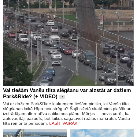
Vai tiešām Vanšu tilta slēgšanu var aizstāt ar dažiem
Park&Ride? (+ VIDEO)
7
Vai ar dažiem Park&Ride laukumiem tiešām pietiks, lai Vanšu tilta
slēgšanas laikā Rīga neiestrēgtu? Šajā sižetā skatāmies plašāk un
izstrādājam alternatīvu satiksmes plānu. Mērķis — nevis cerēt, ka
autovadītāji pazudīs, bet laikus sagatavot reālus maršrutus Vanšu
tilta remonta periodam.
LASĪT VAIRĀK