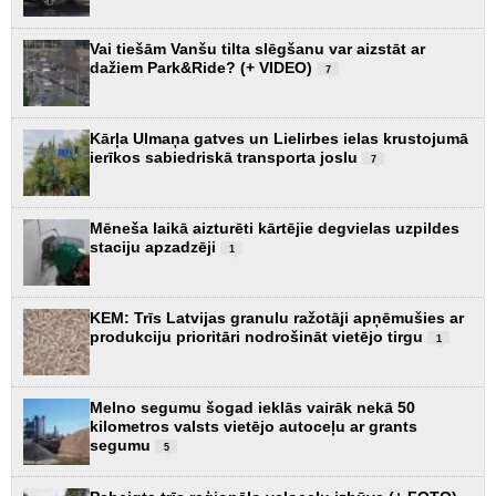
Vai tiešām Vanšu tilta slēgšanu var aizstāt ar
dažiem Park&Ride? (+ VIDEO)
7
Kārļa Ulmaņa gatves un Lielirbes ielas krustojumā
ierīkos sabiedriskā transporta joslu
7
Mēneša laikā aizturēti kārtējie degvielas uzpildes
staciju apzadzēji
1
KEM: Trīs Latvijas granulu ražotāji apņēmušies ar
produkciju prioritāri nodrošināt vietējo tirgu
1
Melno segumu šogad ieklās vairāk nekā 50
kilometros valsts vietējo autoceļu ar grants
segumu
5