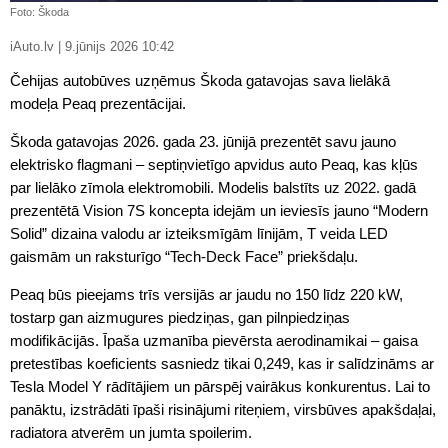
Foto: Škoda
iAuto.lv | 9.jūnijs 2026 10:42
Čehijas autobūves uzņēmus Škoda gatavojas sava lielākā
modeļa Peaq prezentācijai.
Škoda gatavojas 2026. gada 23. jūnijā prezentēt savu jauno
elektrisko flagmani – septiņvietīgo apvidus auto Peaq, kas kļūs
par lielāko zīmola elektromobili. Modelis balstīts uz 2022. gadā
prezentētā Vision 7S koncepta idejām un ieviesīs jauno “Modern
Solid” dizaina valodu ar izteiksmīgām līnijām, T veida LED
gaismām un raksturīgo “Tech-Deck Face” priekšdaļu.
Peaq būs pieejams trīs versijās ar jaudu no 150 līdz 220 kW,
tostarp gan aizmugures piedziņas, gan pilnpiedziņas
modifikācijās. Īpaša uzmanība pievērsta aerodinamikai – gaisa
pretestības koeficients sasniedz tikai 0,249, kas ir salīdzināms ar
Tesla Model Y rādītājiem un pārspēj vairākus konkurentus. Lai to
panāktu, izstrādāti īpaši risinājumi riteņiem, virsbūves apakšdaļai,
radiatora atverēm un jumta spoilerim.