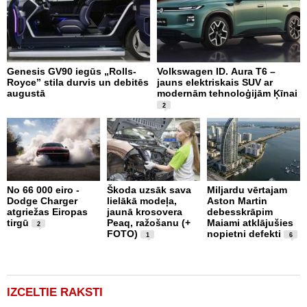
Genesis GV90 iegūs „Rolls-
Volkswagen ID. Aura T6 –
A
Royce” stila durvis un debitēs
jauns elektriskais SUV ar
p
augustā
modernām tehnoloģijām Ķīnai
2
2
No 66 000 eiro -
Škoda uzsāk sava
Miljardu vērtajam
g
Dodge Charger
lielākā modeļa,
Aston Martin
Z
atgriežas Eiropas
jaunā krosovera
debesskrāpim
B
tirgū
Peaq, ražošanu (+
Maiami atklājušies
p
2
FOTO)
nopietni defekti
F
1
6
IZCELTIE RAKSTI