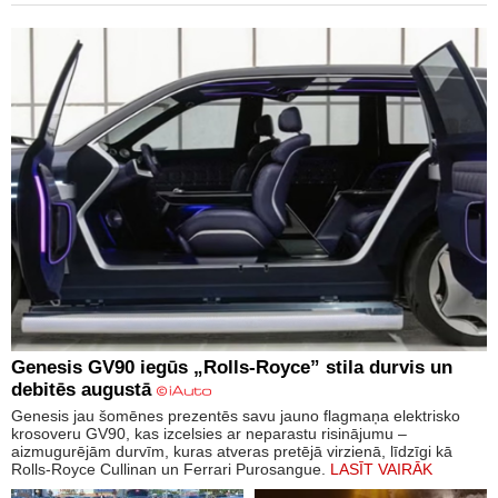
Genesis GV90 iegūs „Rolls-Royce” stila durvis un
debitēs augustā
Genesis jau šomēnes prezentēs savu jauno flagmaņa elektrisko
krosoveru GV90, kas izcelsies ar neparastu risinājumu –
aizmugurējām durvīm, kuras atveras pretējā virzienā, līdzīgi kā
Rolls-Royce Cullinan un Ferrari Purosangue.
LASĪT VAIRĀK