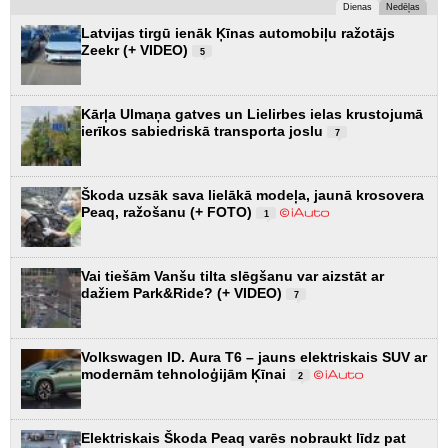
Dienas
Nedēļas
Latvijas tirgū ienāk Ķīnas automobiļu ražotājs
Zeekr (+ VIDEO)
5
Kārļa Ulmaņa gatves un Lielirbes ielas krustojumā
ierīkos sabiedriskā transporta joslu
7
Škoda uzsāk sava lielākā modeļa, jaunā krosovera
Peaq, ražošanu (+ FOTO)
1
Vai tiešām Vanšu tilta slēgšanu var aizstāt ar
dažiem Park&Ride? (+ VIDEO)
7
Volkswagen ID. Aura T6 – jauns elektriskais SUV ar
modernām tehnoloģijām Ķīnai
2
Elektriskais Škoda Peaq varēs nobraukt līdz pat