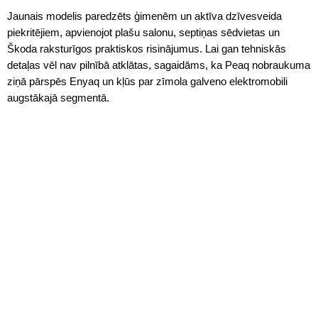
Jaunais modelis paredzēts ģimenēm un aktīva dzīvesveida
piekritējiem, apvienojot plašu salonu, septiņas sēdvietas un
Škoda raksturīgos praktiskos risinājumus. Lai gan tehniskās
detaļas vēl nav pilnībā atklātas, sagaidāms, ka Peaq nobraukuma
ziņā pārspēs Enyaq un kļūs par zīmola galveno elektromobili
augstākajā segmentā.