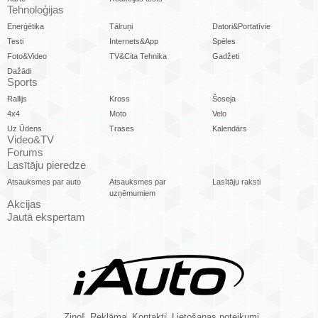
Tehnoloģijas
Enerģētika
Tālruņi
Datori&Portatīvie
Testi
Internets&App
Spēles
Foto&Video
TV&Cita Tehnika
Gadžeti
Dažādi
Sports
Rallijs
Kross
Šoseja
4x4
Moto
Velo
Uz Ūdens
Trases
Kalendārs
Video&TV
Forums
Lasītāju pieredze
Atsauksmes par auto
Atsauksmes par
Lasītāju raksti
uzņēmumiem
Akcijas
Jautā ekspertam
Ziņo!
Reklāma
Kontakti
Lietošanas noteikumi