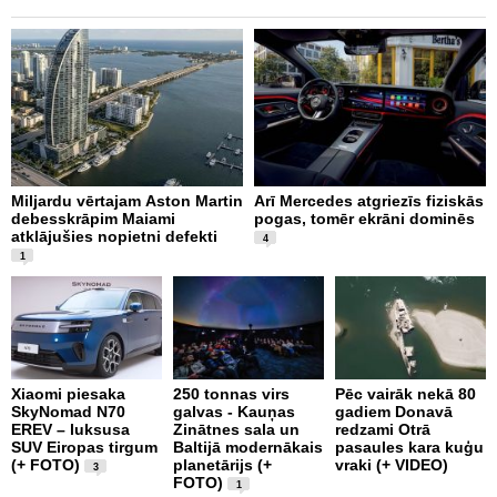
Miljardu vērtajam Aston Martin
Arī Mercedes atgriezīs fiziskās
P
debesskrāpim Maiami
pogas, tomēr ekrāni dominēs
p
atklājušies nopietni defekti
L
4
v
1
Xiaomi piesaka
250 tonnas virs
Pēc vairāk nekā 80
SkyNomad N70
galvas - Kauņas
gadiem Donavā
9
EREV – luksusa
Zinātnes sala un
redzami Otrā
a
SUV Eiropas tirgum
Baltijā modernākais
pasaules kara kuģu
s
(+ FOTO)
planetārijs (+
vraki (+ VIDEO)
g
3
FOTO)
e
1