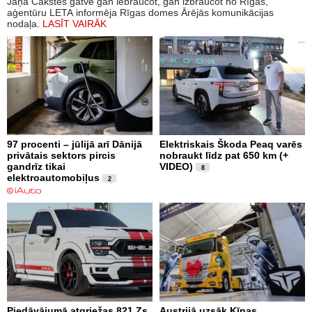
Jāņa Čakstes gatvē gan iebraucot, gan izbraucot no Rīgas,
aģentūru LETA informēja Rīgas domes Ārējās komunikācijas
nodaļa.
LASĪT VAIRĀK
97 procenti – jūlijā arī Dānijā
Elektriskais Škoda Peaq varēs
privātais sektors pircis
nobraukt līdz pat 650 km (+
gandrīz tikai
VIDEO)
8
elektroautomobiļus
2
Piedāvājumā atgriežas 821 Zs
Austrijā uzsāk Ķīnas