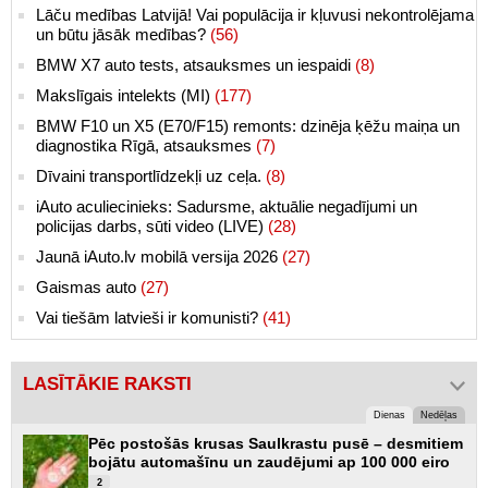
Lāču medības Latvijā! Vai populācija ir kļuvusi nekontrolējama
un būtu jāsāk medības?
(56)
BMW X7 auto tests, atsauksmes un iespaidi
(8)
Makslīgais intelekts (MI)
(177)
BMW F10 un X5 (E70/F15) remonts: dzinēja ķēžu maiņa un
diagnostika Rīgā, atsauksmes
(7)
Dīvaini transportlīdzekļi uz ceļa.
(8)
iAuto aculiecinieks: Sadursme, aktuālie negadījumi un
policijas darbs, sūti video (LIVE)
(28)
Jaunā iAuto.lv mobilā versija 2026
(27)
Gaismas auto
(27)
Vai tiešām latvieši ir komunisti?
(41)
LASĪTĀKIE RAKSTI
Dienas
Nedēļas
Pēc postošās krusas Saulkrastu pusē – desmitiem
bojātu automašīnu un zaudējumi ap 100 000 eiro
2