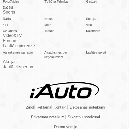
Foto&Video
TV&Cita Tehnika
Gadžeti
Dažādi
Sports
Rallijs
Kross
Šoseja
4x4
Moto
Velo
Uz Ūdens
Trases
Kalendārs
Video&TV
Forums
Lasītāju pieredze
Atsauksmes par auto
Atsauksmes par
Lasītāju raksti
uzņēmumiem
Akcijas
Jautā ekspertam
Ziņo!
Reklāma
Kontakti
Lietošanas noteikumi
Privātuma noteikumi
Sīkdatņu noteikumi
Datora versija