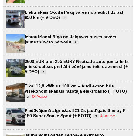
Elektriskais Škoda Peaq varēs nobraukt līdz pat
650 km (+ VIDEO)
8
Iebraukšanai Rīgā no Jelgavas puses atvērs
jaunuzbūvēto pārvadu
6
3600 EUR pret 255 EUR? Neatradu auto jumta telts
priekšrocības pret ātri būvējamo telti uz zemes! (+
VIDEO)
4
Tikai 12,8 kWh uz 100 km – Audi e-tron būs
visekonomiskākais ražotāja elektroauto (+ FOTO)
3
Piedāvājumā atgriežas 821 Zs jaudīgais Shelby F-
150 Super Snake Sport (+ FOTO)
9
Jaunā Volkswagen cerība- elektroauto