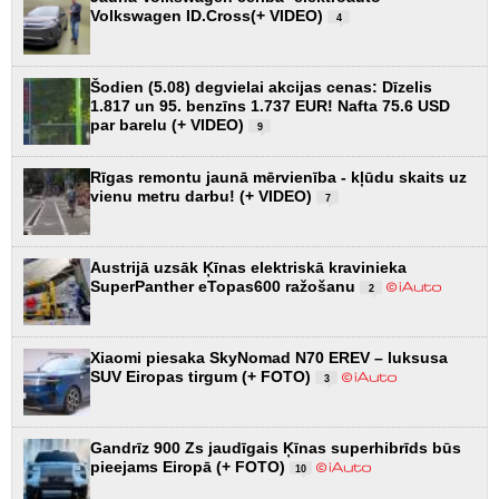
Volkswagen ID.Cross(+ VIDEO)
4
Šodien (5.08) degvielai akcijas cenas: Dīzelis
1.817 un 95. benzīns 1.737 EUR! Nafta 75.6 USD
par barelu (+ VIDEO)
9
Rīgas remontu jaunā mērvienība - kļūdu skaits uz
vienu metru darbu! (+ VIDEO)
7
Austrijā uzsāk Ķīnas elektriskā kravinieka
SuperPanther eTopas600 ražošanu
2
Xiaomi piesaka SkyNomad N70 EREV – luksusa
SUV Eiropas tirgum (+ FOTO)
3
Gandrīz 900 Zs jaudīgais Ķīnas superhibrīds būs
pieejams Eiropā (+ FOTO)
10