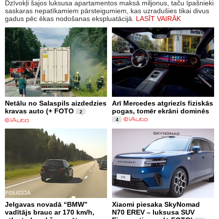
Dzīvokļi šajos luksusa apartamentos maksā miljonus, taču īpašnieki
saskaras nepatīkamiem pārsteigumiem, kas uzradušies tikai divus
gadus pēc ēkas nodošanas ekspluatācijā.
LASĪT VAIRĀK
Netālu no Salaspils aizdedzies
Arī Mercedes atgriezīs fiziskās
kravas auto (+ FOTO
pogas, tomēr ekrāni dominēs
2
4
Jelgavas novadā “BMW”
Xiaomi piesaka SkyNomad
vadītājs brauc ar 170 km/h,
N70 EREV – luksusa SUV