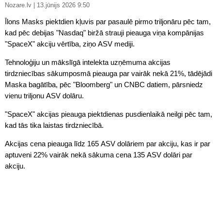
Nozare.lv | 13.jūnijs 2026 9:50
Īlons Masks piektdien kļuvis par pasaulē pirmo triljonāru pēc tam,
kad pēc debijas "Nasdaq" biržā strauji pieauga viņa kompānijas
"SpaceX" akciju vērtība, ziņo ASV mediji.
Tehnoloģiju un mākslīgā intelekta uzņēmuma akcijas
tirdzniecības sākumposmā pieauga par vairāk nekā 21%, tādējādi
Maska bagātība, pēc "Bloomberg" un CNBC datiem, pārsniedz
vienu triljonu ASV dolāru.
"SpaceX" akcijas pieauga piektdienas pusdienlaikā neilgi pēc tam,
kad tās tika laistas tirdzniecībā.
Akcijas cena pieauga līdz 165 ASV dolāriem par akciju, kas ir par
aptuveni 22% vairāk nekā sākuma cena 135 ASV dolāri par
akciju.