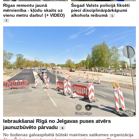
Rīgas remontu jaunā
Šogad Valsts policijā fiksēti
mērvienība - kļūdu skaits uz
pieci disciplinārpārkāpumi
vienu metru darbu! (+ VIDEO)
alkohola reibumā
1
7
Iebraukšanai Rīgā no Jelgavas puses atvērs
jaunuzbūvēto pārvadu
6
No šodienas galvaspilsētā būtiski mainīsies satiksmes organizācija