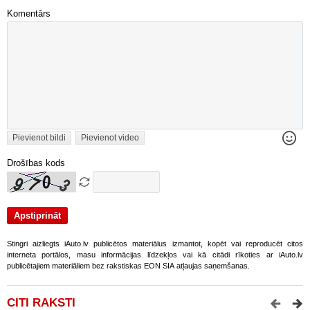
Komentārs
Pievienot bildi
Pievienot video
Drošības kods
Stingri aizliegts iAuto.lv publicētos materiālus izmantot, kopēt vai reproducēt citos
interneta portālos, masu informācijas līdzekļos vai kā citādi rīkoties ar iAuto.lv
publicētajiem materiāliem bez rakstiskas EON SIA atļaujas saņemšanas.
CITI RAKSTI