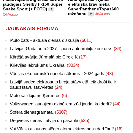
jaudīgais Shelby F-150 Super
elektriskā kravinieka
Snake Sport (+ FOTO)
SuperPanther eTopas600
9
ražošanu
2
JAUNĀKAIS FORUMĀ
iAuto čats - aktuālā dienas diskusija
(6011)
Latvijas Gada auto 2027 - jaunu automobiļu konkurss
(34)
Kārtējā avārija Jūrmalā pie Circle K
(17)
Krievijas iebrukums Ukrainā!
(9034)
Vācijas ekonomiskā norieta sākums - 2024.gads
(48)
Latvijā sadeg elektroauto biroja stāvvietā, cik droši tie ir
daudzstāvu stāvvietās
(24)
Moto salidojums Ķemeros
(6)
Volkswagen jaunajiem dzinējiem zūd jauda, ko darīt?
(44)
Šofera dienasgrāmata.
(5307)
Degvielas cenas Latvijā un pasaulē
(535)
Vai Vācija atjaunos slēgto atomelektrostaciju darbību?
(16)