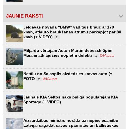
JAUNIE RAKSTI
Jelgavas novadā “BMW” vadītājs brauc ar 170
km/h, atļauto braukšanas ātrumu pārkāpjot par 80
km/h (+ VIDEO)
2
Miljardu vērtajam Aston Martin debesskrāpim
Maiami atklājušies nopietni defekti
1
Netālu no Salaspils aizdedzies kravas auto (+
FOTO
2
Jaunais KIA Seltos nāks palīgā populārajam KIA
Sportage (+ VIDEO)
Aizsardzības ministrs norāda uz nepieciešamību
Latvijai sagādāt savas spārnotās un ballistiskās