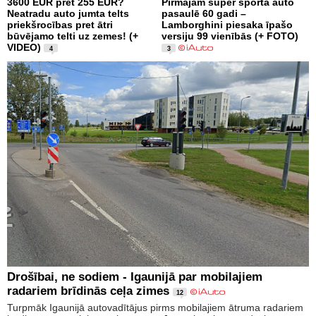
3600 EUR pret 255 EUR?
Pirmajam super sporta auto
Neatradu auto jumta telts
pasaulē 60 gadi –
priekšrocības pret ātri
Lamborghini piesaka īpašo
būvējamo telti uz zemes! (+
versiju 99 vienībās (+ FOTO)
VIDEO)
4
3
Drošībai, ne sodiem - Igaunijā par mobilajiem
radariem brīdinās ceļa zimes
12
Turpmāk Igaunijā autovadītājus pirms mobilajiem ātruma radariem