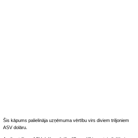
Šis kāpums palielināja uzņēmuma vērtību virs diviem triljoniem
ASV dolāru.