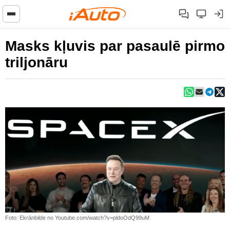
Masks kļuvis par pasaulē pirmo
triljonāru
Foto: Ekrānbilde no Youtube.com/watch?v=pldoOdQ99uM