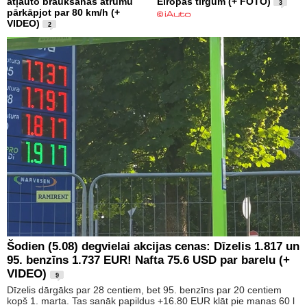
atļauto braukšanas ātrumu
Eiropas tirgum (+ FOTO)
3
pārkāpjot par 80 km/h (+
VIDEO)
2
Šodien (5.08) degvielai akcijas cenas: Dīzelis 1.817 un
95. benzīns 1.737 EUR! Nafta 75.6 USD par barelu (+
VIDEO)
9
Dīzelis dārgāks par 28 centiem, bet 95. benzīns par 20 centiem
kopš 1. marta. Tas sanāk papildus +16.80 EUR klāt pie manas 60 l