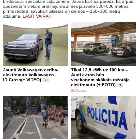
brīdinās ar speciālām ceļa zīmēm. Jaunā kārtība paredz, ka ārpus
apdzīvotām vietām brīdinājuma zīmes jāizvieto 300–500 metrus
pirms radara, savukārt pilsētās un ciemos – 150–300 metru
attālumā.
LASĪT VAIRĀK
Jaunā Volkswagen cerība-
Tikai 12,8 kWh uz 100 km –
elektroauto Volkswagen
Audi e-tron būs
ID.Cross(+ VIDEO)
visekonomiskākais ražotāja
4
elektroauto (+ FOTO)
3