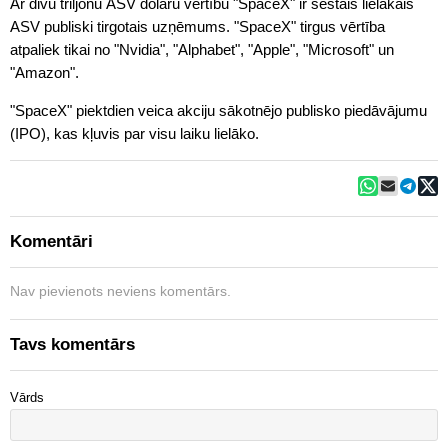
Ar divu triljonu ASV dolāru vērtību "SpaceX" ir sestais lielākais
ASV publiski tirgotais uzņēmums. "SpaceX" tirgus vērtība
atpaliek tikai no "Nvidia", "Alphabet", "Apple", "Microsoft" un
"Amazon".
"SpaceX" piektdien veica akciju sākotnējo publisko piedāvājumu
(IPO), kas kļuvis par visu laiku lielāko.
Komentāri
Nav pievienots neviens komentārs.
Tavs komentārs
Vārds