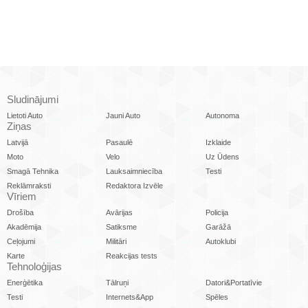
Sludinājumi
Lietoti Auto
Jauni Auto
Autonoma
Ziņas
Latvijā
Pasaulē
Izklaide
Moto
Velo
Uz Ūdens
Smagā Tehnika
Lauksaimniecība
Testi
Reklāmraksti
Redaktora Izvēle
Vīriem
Drošība
Avārijas
Policija
Akadēmija
Satiksme
Garāžā
Ceļojumi
Militāri
Autoklubi
Karte
Reakcijas tests
Tehnoloģijas
Enerģētika
Tālruņi
Datori&Portatīvie
Testi
Internets&App
Spēles