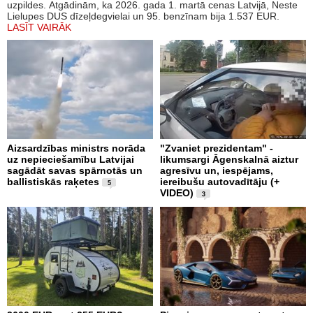
uzpildes. Atgādinām, ka 2026. gada 1. martā cenas Latvijā, Neste
Lielupes DUS dīzeļdegvielai un 95. benzīnam bija 1.537 EUR.
LASĪT VAIRĀK
Aizsardzības ministrs norāda
"Zvaniet prezidentam" -
uz nepieciešamību Latvijai
likumsargi Āgenskalnā aiztur
sagādāt savas spārnotās un
agresīvu un, iespējams,
ballistiskās raķetes
iereibušu autovadītāju (+
5
VIDEO)
3