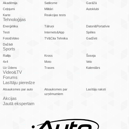
Akadēmija
Satiksme
Garāžā
Ceļojumi
Militāri
Autoklubi
Karte
Reakcijas tests
Tehnoloģijas
Enerģētika
Tālruņi
Datori&Portatīvie
Testi
Internets&App
Spēles
Foto&Video
TV&Cita Tehnika
Gadžeti
Dažādi
Sports
Rallijs
Kross
Šoseja
4x4
Moto
Velo
Uz Ūdens
Trases
Kalendārs
Video&TV
Forums
Lasītāju pieredze
Atsauksmes par auto
Atsauksmes par
Lasītāju raksti
uzņēmumiem
Akcijas
Jautā ekspertam