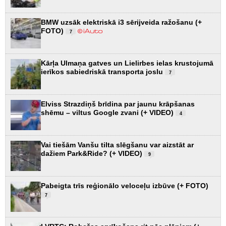
BMW uzsāk elektriskā i3 sērijveida ražošanu (+
FOTO)
7
Kārļa Ulmaņa gatves un Lielirbes ielas krustojumā
ierīkos sabiedriskā transporta joslu
7
Elviss Strazdiņš brīdina par jaunu krāpšanas
shēmu – viltus Google zvani (+ VIDEO)
4
Vai tiešām Vanšu tilta slēgšanu var aizstāt ar
dažiem Park&Ride? (+ VIDEO)
9
Pabeigta trīs reģionālo veloceļu izbūve (+ FOTO)
7