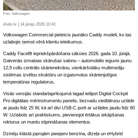
Foto: Volkswagen
iAuto.lv | 14.jūnijs 2026 10:41
Volkswagen Commercial pieteicis jaunāko Caddy modeli, ko tas
uzlabojis ņemot vērā klientu ieteikumus.
Caddy Facelift iepriekšpārdošana sāksies 2026. gada 10. jūnijā.
Galvenās izmaiņas skārušas salonu – automobilis ieguvis jaunu
12,9 collu centrālo skārienekrānu, vienkāršotāku multimediju
sistēmas izvēlņu struktūru un izgaismotus skārienjutīgos
temperatūras regulatorus.
Visās versijās standartaprīkojumā tagad ietilpst Digital Cockpit
Pro digitālais mērinstrumentu panelis, bezvadu viedtālruņu uzlāde
ar jaudu līdz 25 W, kā arī divi USB-C porti ar uzlādes jaudu līdz 60
W. Uzlabots arī praktiskums, pievienojot ērtākus iekāpšanas
rokturus un mantu stiprināšanas elementus.
Dzinēju klāstā joprojām pieejami benzīna, dīzeļa un eHybrid