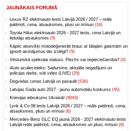
JAUNĀKAIS FORUMĀ
Lexus RZ elektroauto tests Latvijā 2026 / 2027 – reāls
patēriņš, cena, atsauksmes, plusi un mīnusi
(16)
Toyota Hilux elektroauto 2026 - 2027 tests, cena Latvijā un
lietotāju atsauksmes
(9)
Kāpēc atsevišķi motodeģenerāti brauc ar tālajām gaismām un
ignorē aicinājumus tās izslēgt?
(9)
Vēsturiskā spēkrata statuss. Plezīrs vai nepieciešamība?
(0)
iAuto aculiecinieks: Sadursme, aktuālie negadījumi un
policijas darbs, sūti video (LIVE)
(29)
Degvielas cenas Latvijā un pasaulē
(536)
Latvijas Gada auto 2027 - jaunu automobiļu konkurss
(45)
Krievijas iebrukums Ukrainā!
(9043)
Lynk & Co 08 tests Latvijā 2026 / 2027 – reāls patēriņš, cena,
atsauksmes, plusi un mīnusi
(6)
Mercedes-Benz GLC EQ jaunā 2026 - 2027 elektroauto tests
Latvijā reāls patēriņš, cena, atsauksmes un plusi, mīnusi
(8)