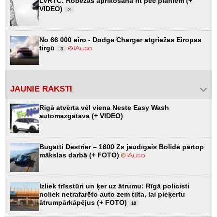
LVRTC: Robežas aprīkošana rit pēc plāniem (+
VIDEO)
2
No 66 000 eiro - Dodge Charger atgriežas Eiropas
tirgū
3
JAUNIE RAKSTI
Rīgā atvērta vēl viena Neste Easy Wash
automazgātava (+ VIDEO)
Bugatti Destrier – 1600 Zs jaudīgais Bolide pārtop
mākslas darbā (+ FOTO)
Izliek trīsstūri un ķer uz ātrumu: Rīgā policisti
noliek netrafarēto auto zem tilta, lai pieķertu
ātrumpārkāpējus (+ FOTO)
10