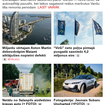
autovadītāji pazudīs, bet laikus sagatavot reālus maršrutus Vanšu
tilta remonta periodam.
LASĪT VAIRĀK
Miljardu vērtajam Aston Martin
“Virši” neto peļņa pirmajā
debesskrāpim Maiami
pusgadā sasniedz 4,2
atklājušies nopietni defekti
miljonus eiro
3
6
Netālu no Salaspils aizdedzies
Fotogalerija: Jaunais Subaru
kravas auto (+ FOTO)
Uncharted (+FOTO)
12
3