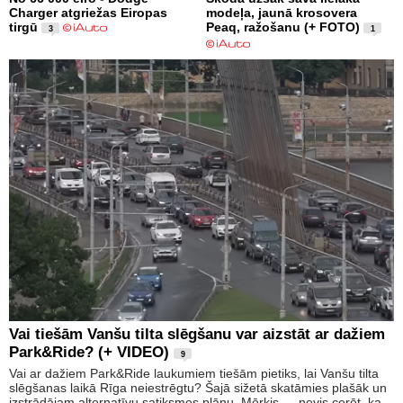
Charger atgriežas Eiropas
modeļa, jaunā krosovera
tirgū
Peaq, ražošanu (+ FOTO)
3
1
Vai tiešām Vanšu tilta slēgšanu var aizstāt ar dažiem
Park&Ride? (+ VIDEO)
9
Vai ar dažiem Park&Ride laukumiem tiešām pietiks, lai Vanšu tilta
slēgšanas laikā Rīga neiestrēgtu? Šajā sižetā skatāmies plašāk un
izstrādājam alternatīvu satiksmes plānu. Mērķis — nevis cerēt, ka