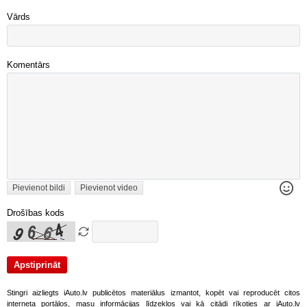
Vārds
Komentārs
Pievienot bildi
Pievienot video
Drošības kods
Stingri aizliegts iAuto.lv publicētos materiālus izmantot, kopēt vai reproducēt citos
interneta portālos, masu informācijas līdzekļos vai kā citādi rīkoties ar iAuto.lv