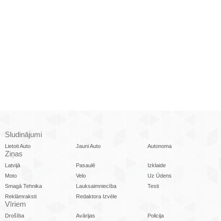
Sludinājumi
Lietoti Auto
Jauni Auto
Autonoma
Ziņas
Latvijā
Pasaulē
Izklaide
Moto
Velo
Uz Ūdens
Smagā Tehnika
Lauksaimniecība
Testi
Reklāmraksti
Redaktora Izvēle
Vīriem
Drošība
Avārijas
Policija