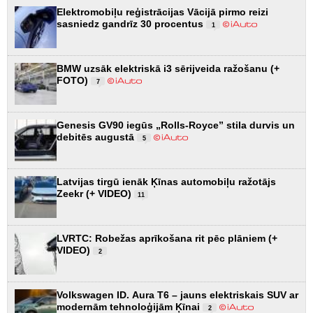
Elektromobiļu reģistrācijas Vācijā pirmo reizi
sasniedz gandrīz 30 procentus
1
BMW uzsāk elektriskā i3 sērijveida ražošanu (+
FOTO)
7
Genesis GV90 iegūs „Rolls-Royce” stila durvis un
debitēs augustā
5
Latvijas tirgū ienāk Ķīnas automobiļu ražotājs
Zeekr (+ VIDEO)
11
LVRTC: Robežas aprīkošana rit pēc plāniem (+
VIDEO)
2
Volkswagen ID. Aura T6 – jauns elektriskais SUV ar
modernām tehnoloģijām Ķīnai
2