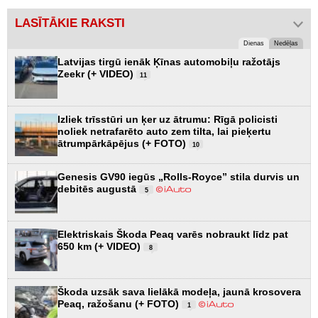
LASĪTĀKIE RAKSTI
Dienas
Nedēļas
Latvijas tirgū ienāk Ķīnas automobiļu ražotājs
Zeekr (+ VIDEO)
11
Izliek trīsstūri un ķer uz ātrumu: Rīgā policisti
noliek netrafarēto auto zem tilta, lai pieķertu
ātrumpārkāpējus (+ FOTO)
10
Genesis GV90 iegūs „Rolls-Royce” stila durvis un
debitēs augustā
5
Elektriskais Škoda Peaq varēs nobraukt līdz pat
650 km (+ VIDEO)
8
Škoda uzsāk sava lielākā modeļa, jaunā krosovera
Peaq, ražošanu (+ FOTO)
1