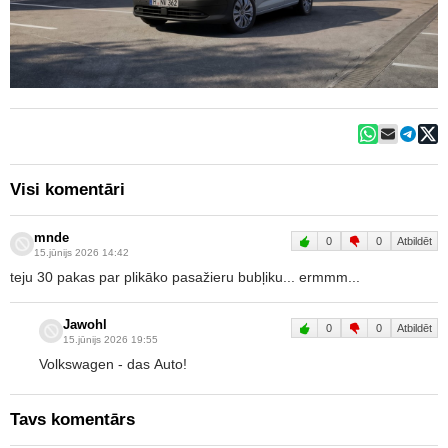
Visi komentāri
mnde
0
0
Atbildēt
15.jūnijs 2026 14:42
teju 30 pakas par plikāko pasažieru bubļiku... ermmm...
Jawohl
0
0
Atbildēt
15.jūnijs 2026 19:55
Volkswagen - das Auto!
Tavs komentārs