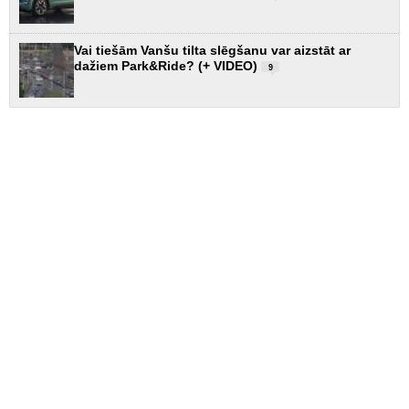
Vai tiešām Vanšu tilta slēgšanu var aizstāt ar
dažiem Park&Ride? (+ VIDEO)
9