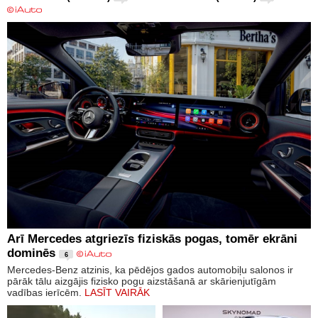
Arī Mercedes atgriezīs fiziskās pogas, tomēr ekrāni
dominēs
6
Mercedes-Benz atzinis, ka pēdējos gados automobiļu salonos ir
pārāk tālu aizgājis fizisko pogu aizstāšanā ar skārienjutīgām
vadības ierīcēm.
LASĪT VAIRĀK