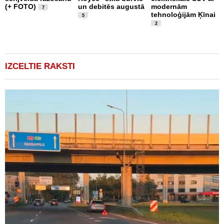
(+ FOTO)
un debitēs augustā
modernām
M
7
tehnoloģijām Ķīnai
n
5
2
IZCELTIE RAKSTI