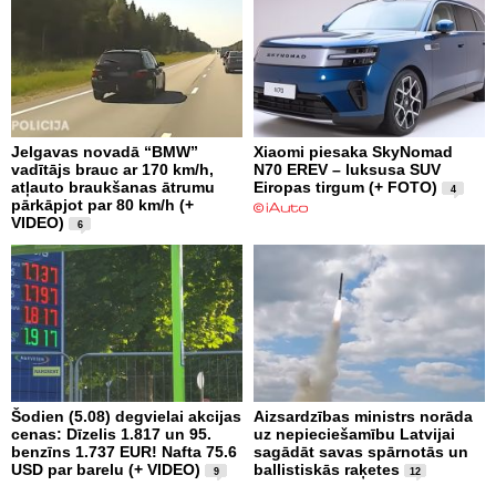
Jelgavas novadā “BMW”
Xiaomi piesaka SkyNomad
vadītājs brauc ar 170 km/h,
N70 EREV – luksusa SUV
atļauto braukšanas ātrumu
Eiropas tirgum (+ FOTO)
4
pārkāpjot par 80 km/h (+
VIDEO)
6
Šodien (5.08) degvielai akcijas
Aizsardzības ministrs norāda
cenas: Dīzelis 1.817 un 95.
uz nepieciešamību Latvijai
benzīns 1.737 EUR! Nafta 75.6
sagādāt savas spārnotās un
USD par barelu (+ VIDEO)
ballistiskās raķetes
9
12