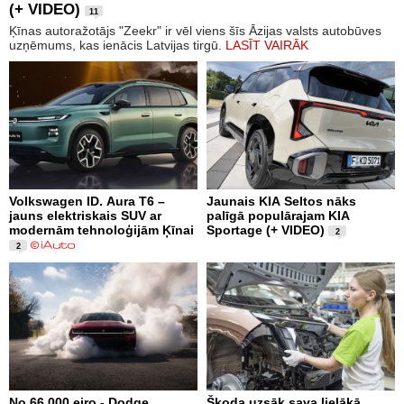
(+ VIDEO)
11
Ķīnas autoražotājs "Zeekr" ir vēl viens šīs Āzijas valsts autobūves
uzņēmums, kas ienācis Latvijas tirgū.
LASĪT VAIRĀK
Volkswagen ID. Aura T6 –
Jaunais KIA Seltos nāks
jauns elektriskais SUV ar
palīgā populārajam KIA
modernām tehnoloģijām Ķīnai
Sportage (+ VIDEO)
2
2
No 66 000 eiro - Dodge
Škoda uzsāk sava lielākā