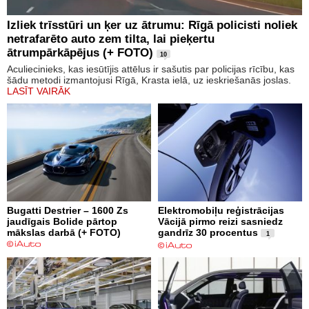
Izliek trīsstūri un ķer uz ātrumu: Rīgā policisti noliek
netrafarēto auto zem tilta, lai pieķertu
ātrumpārkāpējus (+ FOTO)
10
Aculiecinieks, kas iesūtījis attēlus ir sašutis par policijas rīcību, kas
šādu metodi izmantojusi Rīgā, Krasta ielā, uz ieskriešanās joslas.
LASĪT VAIRĀK
Bugatti Destrier – 1600 Zs
Elektromobiļu reģistrācijas
jaudīgais Bolide pārtop
Vācijā pirmo reizi sasniedz
mākslas darbā (+ FOTO)
gandrīz 30 procentus
1