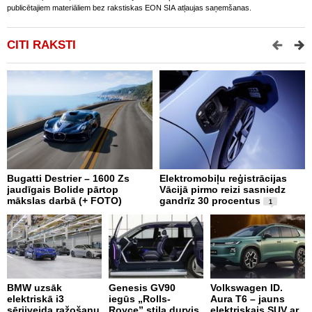
publicētajiem materiāliem bez rakstiskas EON SIA atļaujas saņemšanas.
CITI RAKSTI
Bugatti Destrier – 1600 Zs
Elektromobiļu reģistrācijas
N
jaudīgais Bolide pārtop
Vācijā pirmo reizi sasniedz
C
mākslas darbā (+ FOTO)
gandrīz 30 procentus
t
1
BMW uzsāk
Genesis GV90
Volkswagen ID.
M
elektriskā i3
iegūs „Rolls-
Aura T6 – jauns
A
sērijveida ražošanu
Royce” stila durvis
elektriskais SUV ar
d