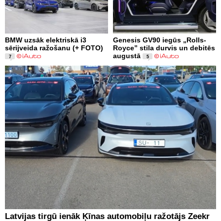
BMW uzsāk elektriskā i3
Genesis GV90 iegūs „Rolls-
sērijveida ražošanu (+ FOTO)
Royce” stila durvis un debitēs
augustā
7
5
Latvijas tirgū ienāk Ķīnas automobiļu ražotājs Zeekr