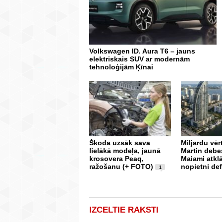
Volkswagen ID. Aura T6 – jauns
elektriskais SUV ar modernām
tehnoloģijām Ķīnai
Škoda uzsāk sava
Miljardu vē
lielākā modeļa, jaunā
Martin debe
krosovera Peaq,
Maiami atkl
ražošanu (+ FOTO)
nopietni def
1
IZCELTIE RAKSTI