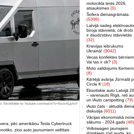
motocikla tests 2026,
atsauksmes
(0)
Šofera dienasgrāmata.
(5308)
Latvijā sadeg elektroauto
biroja stāvvietā, cik droši 
ir daudzstāvu stāvvietās
(32)
Krievijas iebrukums
Ukrainā!
(9042)
Vecas konfektes bērniem
Vai tas ir ok?
(3)
Moto salidojums Ķemero
(8)
Kārtējā avārija Jūrmalā p
Circle K
(18)
Eksotiskie auto Latvijā 2
– varenauto Rīgā, reti au
un iAuto carspotting
(79)
 Foto: Ekrānbilde no Youtube.com/watch?v=NsovALjyhoY
iAuto čats - aktuālā dien
diskusija
(6011)
Vācijas ekonomiskā nori
sākums - 2024.gads
(48)
overa, pēc amerikāņu Tesla Cybertruck
Volkswagen jaunajiem
notiks, ziņo auto jaunumiem veltītais
dzinējiem zūd jauda, ko