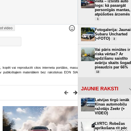
vietā – izsists auto
logs: kā pasargāt
personīgās mantas,
atpūšoties ārzemēs
1
ot video
Fotogalerija: Jaunai
Subaru Uncharted
(+FOTO)
3
Vai pāris minūtes ir
riska vērtas? Ar
apdzīšanu saistīto
avāriju skaits šogad
pieaudzis par 66%
ot, kopēt vai reproducēt citos interneta portālos, masu
13
o.lv publicētajiem materiāliem bez rakstiskas EON SIA
JAUNIE RAKSTI
Latvijas tirgū ienāk
Ķīnas automobiļu
ražotājs Zeekr (+
VIDEO)
LVRTC: Robežas
aprīkošana rit pēc