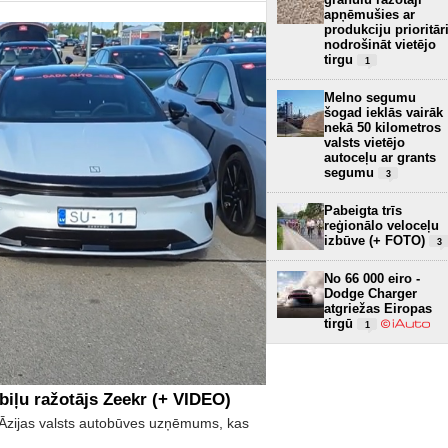
apņēmušies ar
produkciju prioritār
nodrošināt vietējo
tirgu
1
Melno segumu
šogad ieklās vairāk
nekā 50 kilometros
valsts vietējo
autoceļu ar grants
segumu
3
Pabeigta trīs
reģionālo veloceļu
izbūve (+ FOTO)
3
No 66 000 eiro -
Dodge Charger
atgriežas Eiropas
tirgū
1
biļu ražotājs Zeekr (+ VIDEO)
īs Āzijas valsts autobūves uzņēmums, kas