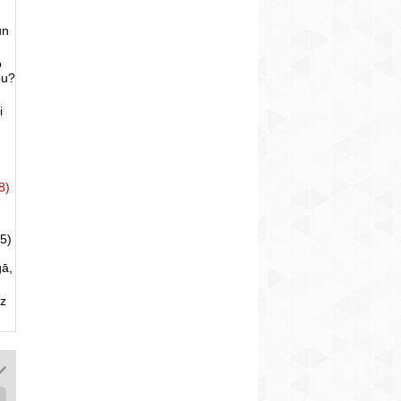
un
o
bu?
i
8)
5)
gā,
uz