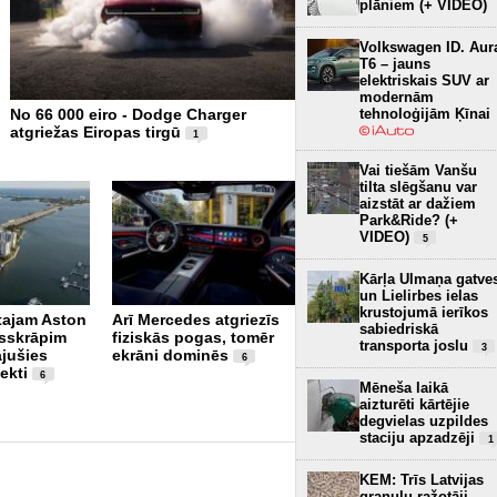
plāniem (+ VIDEO)
Volkswagen ID. Aur
T6 – jauns
elektriskais SUV ar
modernām
No 66 000 eiro - Dodge Charger
Xiaomi piesaka SkyNomad
tehnoloģijām Ķīnai
atgriežas Eiropas tirgū
– luksusa SUV Eiropas tir
1
FOTO)
4
Vai tiešām Vanšu
tilta slēgšanu var
aizstāt ar dažiem
Park&Ride? (+
VIDEO)
5
Kārļa Ulmaņa gatve
un Lielirbes ielas
krustojumā ierīkos
rtajam Aston
Arī Mercedes atgriezīs
Pēc vairāk nekā 80
sabiedriskā
sskrāpim
fiziskās pogas, tomēr
gadiem Donavā redzami
transporta joslu
3
ājušies
ekrāni dominēs
Otrā pasaules kara
6
ekti
kuģu vraki (+ VIDEO)
6
Mēneša laikā
aizturēti kārtējie
degvielas uzpildes
staciju apzadzēji
1
KEM: Trīs Latvijas
granulu ražotāji