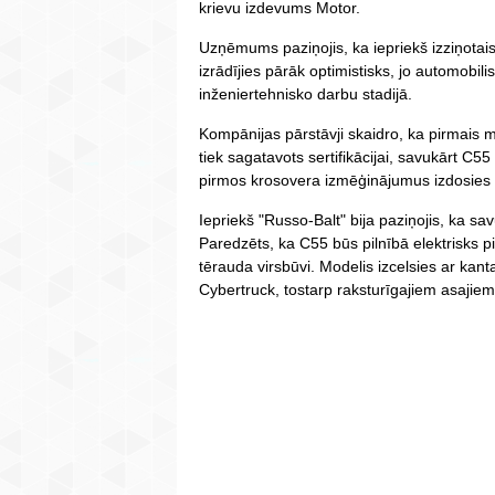
krievu izdevums Motor.
Uzņēmums paziņojis, ka iepriekš izziņotai
izrādījies pārāk optimistisks, jo automobil
inženiertehnisko darbu stadijā.
Kompānijas pārstāvji skaidro, ka pirmais m
tiek sagatavots sertifikācijai, savukārt C5
pirmos krosovera izmēģinājumus izdosies 
Iepriekš "Russo-Balt" bija paziņojis, ka s
Paredzēts, ka C55 būs pilnībā elektrisks p
tērauda virsbūvi. Modelis izcelsies ar kant
Cybertruck, tostarp raksturīgajiem asajie