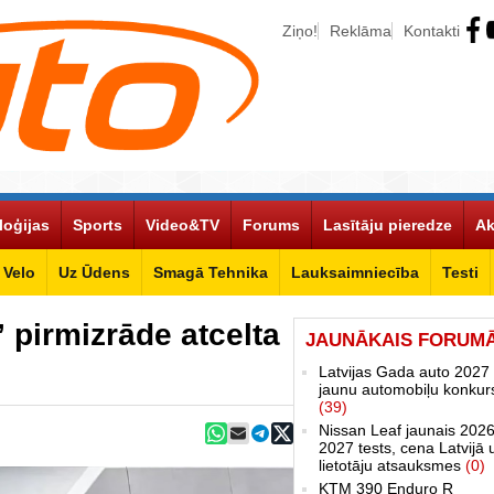
Ziņo!
Reklāma
Kontakti
loģijas
Sports
Video&TV
Forums
Lasītāju pieredze
Ak
Velo
Uz Ūdens
Smagā Tehnika
Lauksaimniecība
Testi
 pirmizrāde atcelta
JAUNĀKAIS FORUM
Latvijas Gada auto 2027 
jaunu automobiļu konkur
(39)
Nissan Leaf jaunais 2026
2027 tests, cena Latvijā 
lietotāju atsauksmes
(0)
KTM 390 Enduro R