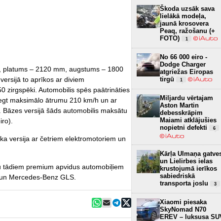
Škoda uzsāk sava
lielākā modeļa,
jaunā krosovera
Peaq, ražošanu (+
FOTO)
1
No 66 000 eiro -
Dodge Charger
 platums – 2120 mm, augstums – 1800
atgriežas Eiropas
tirgū
ersijā to aprīkos ar diviem
1
0 zirgspēki. Automobilis spēs paātrināties
Miljardu vērtajam
iegt maksimālo ātrumu 210 km/h un ar
Aston Martin
m. Bāzes versijā šāds automobilis maksātu
debesskrāpim
Maiami atklājušies
iro).
nopietni defekti
6
ka versija ar četriem elektromotoriem un
Kārļa Ulmaņa gatve
un Lielirbes ielas
tu tādiem premium apvidus automobiļiem
krustojumā ierīkos
sabiedriskā
 un Mercedes-Benz GLS.
transporta joslu
3
Xiaomi piesaka
SkyNomad N70
EREV – luksusa SU