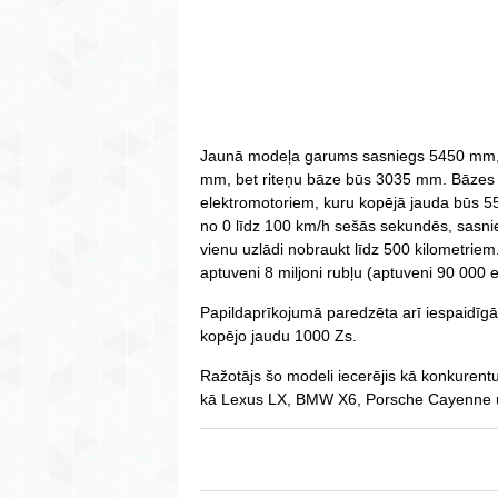
Jaunā modeļa garums sasniegs 5450 mm,
mm, bet riteņu bāze būs 3035 mm. Bāzes v
elektromotoriem, kuru kopējā jauda būs 55
no 0 līdz 100 km/h sešās sekundēs, sasn
vienu uzlādi nobraukt līdz 500 kilometrie
aptuveni 8 miljoni rubļu (aptuveni 90 000 e
Papildaprīkojumā paredzēta arī iespaidīgā
kopējo jaudu 1000 Zs.
Ražotājs šo modeli iecerējis kā konkuren
kā Lexus LX, BMW X6, Porsche Cayenne