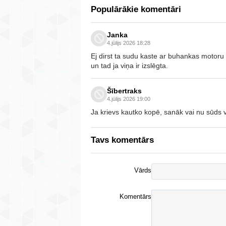
Populārākie komentāri
Janka
4.jūlijs 2026 18:28
Ej dirst ta sudu kaste ar buhankas motoru 
un tad ja viņa ir izslēgta.
Šībertraks
4.jūlijs 2026 19:00
Ja krievs kautko kopē, sanāk vai nu sūds 
Tavs komentārs
Vārds
Komentārs