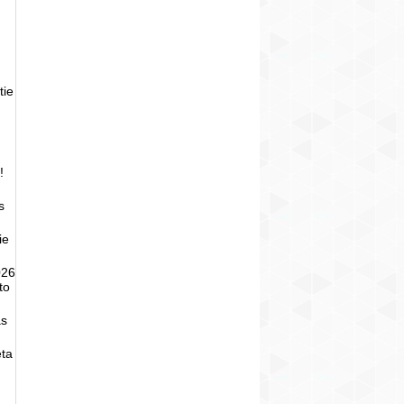
tie
!
s
ie
026
to
as
eta