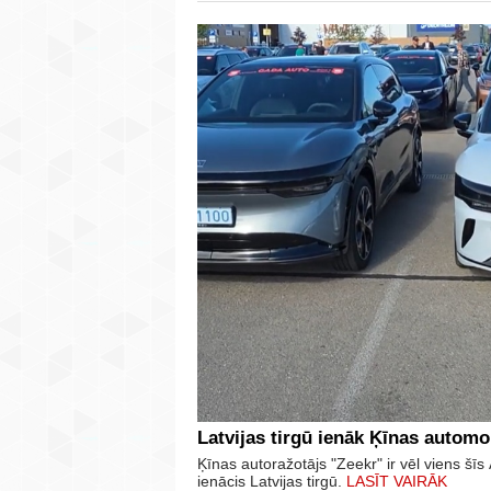
Latvijas tirgū ienāk Ķīnas automo
Ķīnas autoražotājs "Zeekr" ir vēl viens š
ienācis Latvijas tirgū.
LASĪT VAIRĀK