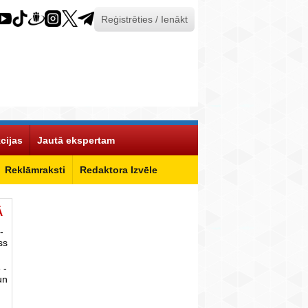
Reģistrēties / Ienākt
cijas
Jautā ekspertam
Reklāmraksti
Redaktora Izvēle
Ā
-
ss
 -
un