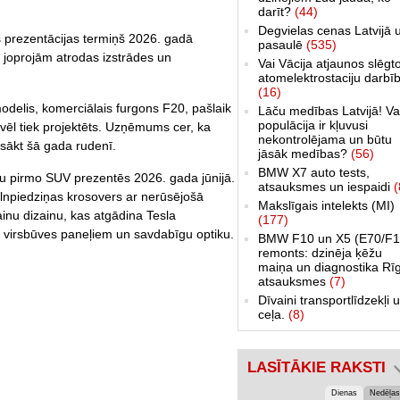
darīt?
(44)
Degvielas cenas Latvijā 
s prezentācijas termiņš 2026. gadā
pasaulē
(535)
is joprojām atrodas izstrādes un
Vai Vācija atjaunos slēgt
atomelektrostaciju darbī
(16)
odelis, komerciālais furgons F20, pašlaik
Lāču medības Latvijā! Va
populācija ir kļuvusi
5 vēl tiek projektēts. Uzņēmums cer, ka
nekontrolējama un būtu
sākt šā gada rudenī.
jāsāk medības?
(56)
BMW X7 auto tests,
avu pirmo SUV prezentēs 2026. gada jūnijā.
atsauksmes un iespaidi
(
ilnpiedziņas krosovers ar nerūsējošā
Makslīgais intelekts (MI)
ainu dizainu, kas atgādina Tesla
(177)
m virsbūves paneļiem un savdabīgu optiku.
BMW F10 un X5 (E70/F1
remonts: dzinēja ķēžu
maiņa un diagnostika Rī
atsauksmes
(7)
Dīvaini transportlīdzekļi 
ceļa.
(8)
LASĪTĀKIE RAKSTI
Dienas
Nedēļas