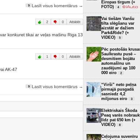
Eiropas tirgum (+
Lasīt visus komentārus →
9
FOTO)
4
Vai tiešām Vanšu
2
0
Atbildēt
tilta slēgšanu var
aizstāt ar dažiem
Park&Ride? (+
var konkuret tikai ar veļas mašinu Riga 13
VIDEO)
5
Pēc postošās krusa
Saulkrastu pusē –
1
0
Atbildēt
desmitiem bojātu
automašīnu un
zaudējumi ap 100
vai AK-47
000 eiro
2
“Virši” neto peļņa
Lasīt visus komentārus →
9
pirmajā pusgadā
sasniedz 4,2
miljonus eiro
3
Elektriskais Škoda
Peaq varēs nobrauk
līdz pat 650 km (+
VIDEO)
8
Ceļojuma suvenīru