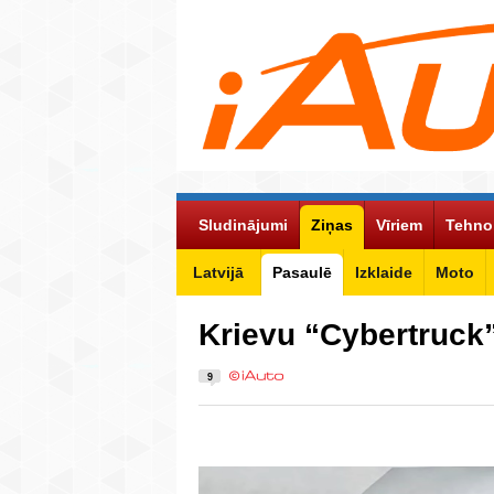
Sludinājumi
Ziņas
Vīriem
Tehno
Latvijā
Pasaulē
Izklaide
Moto
Krievu “Cybertruck”
9