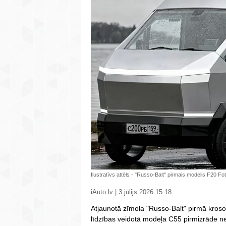
Ilustratīvs attēls - "Russo-Balt" pirmais modelis F20
iAuto.lv | 3.jūlijs 2026 15:18
Atjaunotā zīmola "Russo-Balt" pirmā kros
līdzības veidotā modeļa C55 pirmizrāde ne