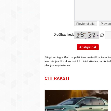
Pievienot bildi
Pievien
Drošības kods
Stingri aizliegts iAuto.lv publicētos materiālus izmant
informācijas līdzekļos vai kā citādi rīkoties ar iAut
atļaujas saņemšanas.
CITI RAKSTI