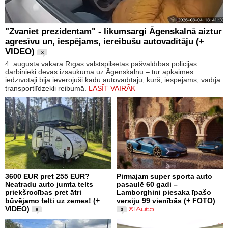
"Zvaniet prezidentam" - likumsargi Āgenskalnā aiztur
agresīvu un, iespējams, iereibušu autovadītāju (+
VIDEO)
3
4. augusta vakarā Rīgas valstspilsētas pašvaldības policijas
darbinieki devās izsaukumā uz Āgenskalnu – tur apkaimes
iedzīvotāji bija ievērojuši kādu autovadītāju, kurš, iespējams, vadīja
transportlīdzekli reibumā.
LASĪT VAIRĀK
3600 EUR pret 255 EUR?
Pirmajam super sporta auto
Neatradu auto jumta telts
pasaulē 60 gadi –
priekšrocības pret ātri
Lamborghini piesaka īpašo
būvējamo telti uz zemes! (+
versiju 99 vienībās (+ FOTO)
VIDEO)
8
3