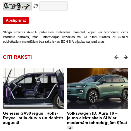
Stingri aizliegts iAuto.lv publicētos materiālus izmantot, kopēt vai reproducēt citos
interneta portālos, masu informācijas līdzekļos vai kā citādi rīkoties ar iAuto.lv
publicētajiem materiāliem bez rakstiskas EON SIA atļaujas saņemšanas.
CITI RAKSTI
Genesis GV90 iegūs „Rolls-
Volkswagen ID. Aura T6 –
A
Royce” stila durvis un debitēs
jauns elektriskais SUV ar
p
augustā
modernām tehnoloģijām Ķīnai
2