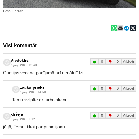
Foto: Ferrari
Visi komentāri
Viedoklis
0
0
Atbildēt
7.jūlijs 2026 12:43
Gumijas vecene gadījumā arī nenāk līdzi.
Lauku prieks
0
0
Atbildēt
7.jūlijs 2026 14:50
Temu svilpīte ar turbo skaņu
klišeja
0
0
Atbildēt
8.jūlijs 2026 0:12
jā jā, Temu, tikai par pusmiljonu