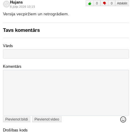
Hujans
0
0
Atbildēt
8.jūlijs 2026 10:15
Versija vecpiržiem un retrogrādiem.
Tavs komentārs
Vārds
Komentārs
Pievienot bildi
Pievienot video
Drošības kods