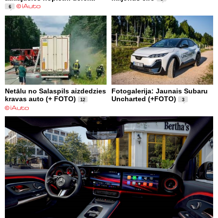
6
Netālu no Salaspils aizdedzies
Fotogalerija: Jaunais Subaru
kravas auto (+ FOTO)
Uncharted (+FOTO)
12
3