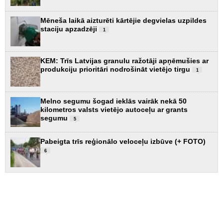
Mēneša laikā aizturēti kārtējie degvielas uzpildes
staciju apzadzēji
1
KEM: Trīs Latvijas granulu ražotāji apņēmušies ar
produkciju prioritāri nodrošināt vietējo tirgu
1
Melno segumu šogad ieklās vairāk nekā 50
kilometros valsts vietējo autoceļu ar grants
segumu
5
Pabeigta trīs reģionālo veloceļu izbūve (+ FOTO)
6