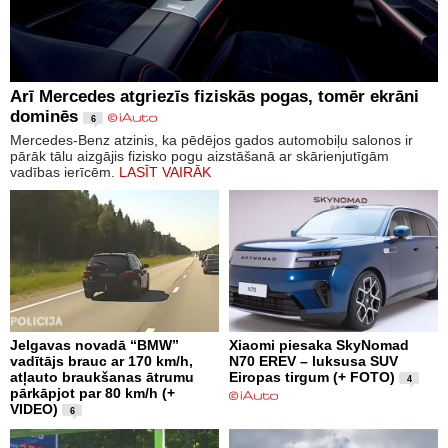
Arī Mercedes atgriezīs fiziskās pogas, tomēr ekrāni
dominēs
6
Mercedes-Benz atzinis, ka pēdējos gados automobiļu salonos ir
pārāk tālu aizgājis fizisko pogu aizstāšanā ar skārienjutīgām
vadības ierīcēm.
LASĪT VAIRĀK
Jelgavas novadā “BMW”
Xiaomi piesaka SkyNomad
vadītājs brauc ar 170 km/h,
N70 EREV – luksusa SUV
atļauto braukšanas ātrumu
Eiropas tirgum (+ FOTO)
4
pārkāpjot par 80 km/h (+
VIDEO)
6