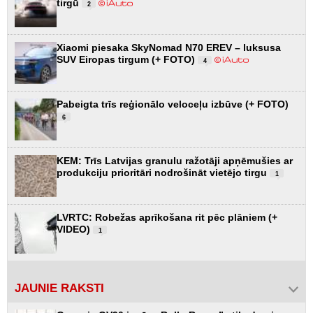
tirgū
2
Xiaomi piesaka SkyNomad N70 EREV – luksusa
SUV Eiropas tirgum (+ FOTO)
4
Pabeigta trīs reģionālo veloceļu izbūve (+ FOTO)
6
KEM: Trīs Latvijas granulu ražotāji apņēmušies ar
produkciju prioritāri nodrošināt vietējo tirgu
1
LVRTC: Robežas aprīkošana rit pēc plāniem (+
VIDEO)
1
JAUNIE RAKSTI