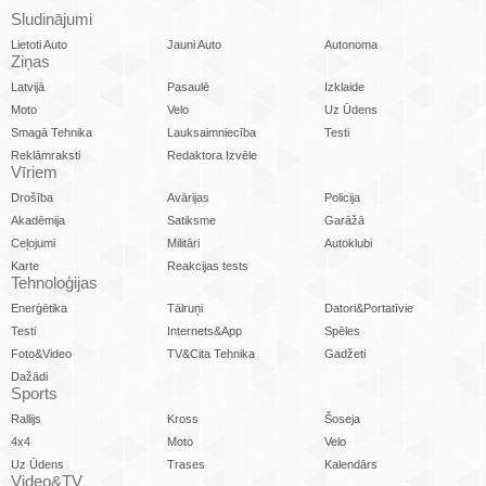
Sludinājumi
Lietoti Auto
Jauni Auto
Autonoma
Ziņas
Latvijā
Pasaulē
Izklaide
Moto
Velo
Uz Ūdens
Smagā Tehnika
Lauksaimniecība
Testi
Reklāmraksti
Redaktora Izvēle
Vīriem
Drošība
Avārijas
Policija
Akadēmija
Satiksme
Garāžā
Ceļojumi
Militāri
Autoklubi
Karte
Reakcijas tests
Tehnoloģijas
Enerģētika
Tālruņi
Datori&Portatīvie
Testi
Internets&App
Spēles
Foto&Video
TV&Cita Tehnika
Gadžeti
Dažādi
Sports
Rallijs
Kross
Šoseja
4x4
Moto
Velo
Uz Ūdens
Trases
Kalendārs
Video&TV