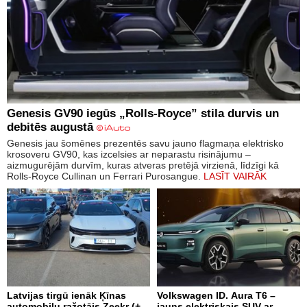
Genesis GV90 iegūs „Rolls-Royce” stila durvis un
debitēs augustā
Genesis jau šomēnes prezentēs savu jauno flagmaņa elektrisko
krosoveru GV90, kas izcelsies ar neparastu risinājumu –
aizmugurējām durvīm, kuras atveras pretējā virzienā, līdzīgi kā
Rolls-Royce Cullinan un Ferrari Purosangue.
LASĪT VAIRĀK
Latvijas tirgū ienāk Ķīnas
Volkswagen ID. Aura T6 –
automobiļu ražotājs Zeekr (+
jauns elektriskais SUV ar