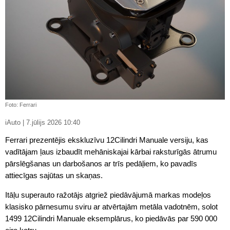
Foto: Ferrari
iAuto | 7.jūlijs 2026 10:40
Ferrari prezentējis ekskluzīvu 12Cilindri Manuale versiju, kas
vadītājam ļaus izbaudīt mehāniskajai kārbai raksturīgās ātrumu
pārslēgšanas un darbošanos ar trīs pedāļiem, ko pavadīs
attiecīgas sajūtas un skaņas.
Itāļu superauto ražotājs atgriež piedāvājumā markas modeļos
klasisko pārnesumu sviru ar atvērtajām metāla vadotnēm, solot
1499 12Cilindri Manuale eksemplārus, ko piedāvās par 590 000