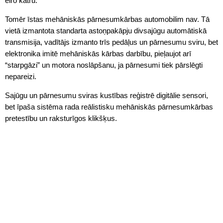
eiro katru.
Tomēr īstas mehāniskās pārnesumkārbas automobilim nav. Tā
vietā izmantota standarta astoņpakāpju divsajūgu automātiskā
transmisija, vadītājs izmanto trīs pedāļus un pārnesumu sviru, bet
elektronika imitē mehāniskās kārbas darbību, pieļaujot arī
“starpgāzi” un motora noslāpšanu, ja pārnesumi tiek pārslēgti
nepareizi.
Sajūgu un pārnesumu sviras kustības reģistrē digitālie sensori,
bet īpaša sistēma rada reālistisku mehāniskās pārnesumkārbas
pretestību un raksturīgos klikšķus.