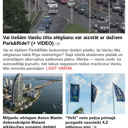
Vai tiešām Vanšu tilta slēgšanu var aizstāt ar dažiem
Park&Ride? (+ VIDEO)
7
Vai ar dažiem Park&Ride laukumiem tiešām pietiks, lai Vanšu tilta
slēgšanas laikā Rīga neiestrēgtu? Šajā sižetā skatāmies plašāk un
izstrādājam alternatīvu satiksmes plānu. Mērķis — nevis cerēt, ka
autovadītāji pazudīs, bet laikus sagatavot reālus maršrutus Vanšu
tilta remonta periodam.
LASĪT VAIRĀK
Miljardu vērtajam Aston Martin
“Virši” neto peļņa pirmajā
debesskrāpim Maiami
pusgadā sasniedz 4,2
atklājušies nopietni defekti
miljonus eiro
3