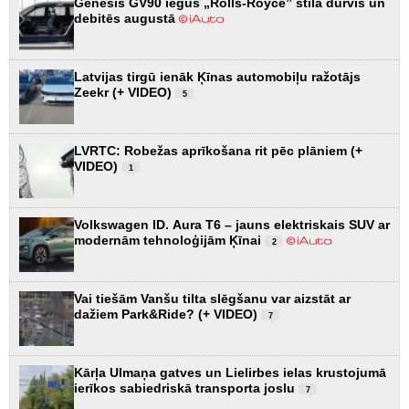
Genesis GV90 iegūs „Rolls-Royce” stila durvis un
debitēs augustā
Latvijas tirgū ienāk Ķīnas automobiļu ražotājs
Zeekr (+ VIDEO)
5
LVRTC: Robežas aprīkošana rit pēc plāniem (+
VIDEO)
1
Volkswagen ID. Aura T6 – jauns elektriskais SUV ar
modernām tehnoloģijām Ķīnai
2
Vai tiešām Vanšu tilta slēgšanu var aizstāt ar
dažiem Park&Ride? (+ VIDEO)
7
Kārļa Ulmaņa gatves un Lielirbes ielas krustojumā
ierīkos sabiedriskā transporta joslu
7