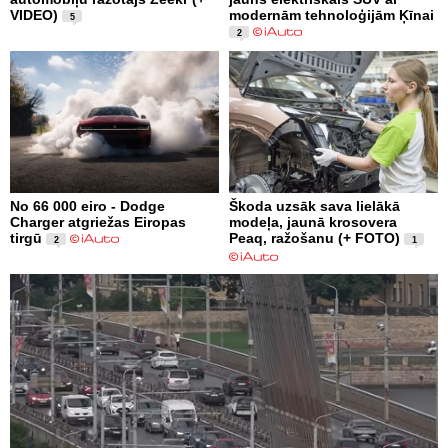
VIDEO)
modernām tehnoloģijām Ķīnai
5
2
No 66 000 eiro - Dodge
Škoda uzsāk sava lielākā
Charger atgriežas Eiropas
modeļa, jaunā krosovera
tirgū
Peaq, ražošanu (+ FOTO)
2
1