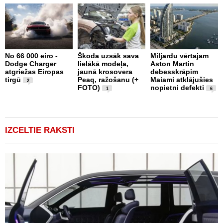
2
No 66 000 eiro -
Škoda uzsāk sava
Miljardu vērtajam
g
Dodge Charger
lielākā modeļa,
Aston Martin
Z
atgriežas Eiropas
jaunā krosovera
debesskrāpim
B
tirgū
Peaq, ražošanu (+
Maiami atklājušies
p
2
FOTO)
nopietni defekti
F
1
6
IZCELTIE RAKSTI