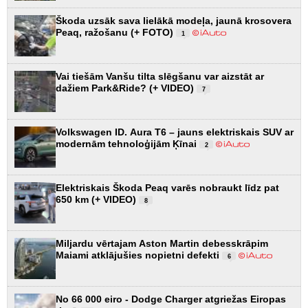
Škoda uzsāk sava lielākā modeļa, jaunā krosovera
Peaq, ražošanu (+ FOTO)
1
Vai tiešām Vanšu tilta slēgšanu var aizstāt ar
dažiem Park&Ride? (+ VIDEO)
7
Volkswagen ID. Aura T6 – jauns elektriskais SUV ar
modernām tehnoloģijām Ķīnai
2
Elektriskais Škoda Peaq varēs nobraukt līdz pat
650 km (+ VIDEO)
8
Miljardu vērtajam Aston Martin debesskrāpim
Maiami atklājušies nopietni defekti
6
No 66 000 eiro - Dodge Charger atgriežas Eiropas