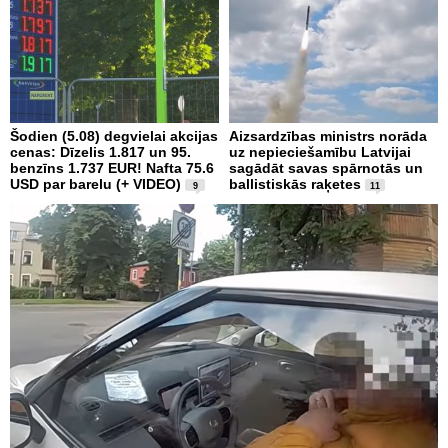
Šodien (5.08) degvielai akcijas
Aizsardzības ministrs norāda
cenas: Dīzelis 1.817 un 95.
uz nepieciešamību Latvijai
benzīns 1.737 EUR! Nafta 75.6
sagādāt savas spārnotās un
USD par barelu (+ VIDEO)
ballistiskās raķetes
9
11