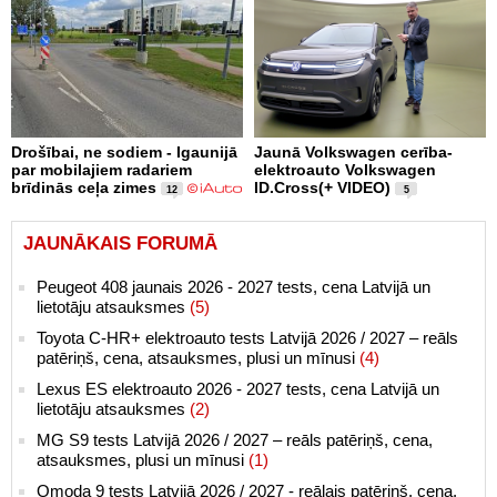
Drošībai, ne sodiem - Igaunijā
Jaunā Volkswagen cerība-
par mobilajiem radariem
elektroauto Volkswagen
brīdinās ceļa zimes
ID.Cross(+ VIDEO)
12
5
JAUNĀKAIS FORUMĀ
Peugeot 408 jaunais 2026 - 2027 tests, cena Latvijā un
lietotāju atsauksmes
(5)
Toyota C-HR+ elektroauto tests Latvijā 2026 / 2027 – reāls
patēriņš, cena, atsauksmes, plusi un mīnusi
(4)
Lexus ES elektroauto 2026 - 2027 tests, cena Latvijā un
lietotāju atsauksmes
(2)
MG S9 tests Latvijā 2026 / 2027 – reāls patēriņš, cena,
atsauksmes, plusi un mīnusi
(1)
Omoda 9 tests Latvijā 2026 / 2027 - reālais patēriņš, cena,