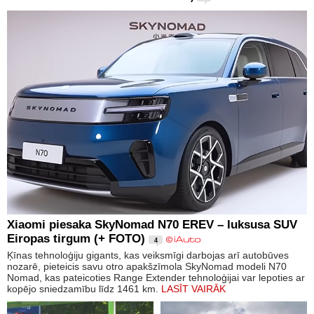
Xiaomi piesaka SkyNomad N70 EREV – luksusa SUV
Eiropas tirgum (+ FOTO)
4
Ķīnas tehnoloģiju gigants, kas veiksmīgi darbojas arī autobūves
nozarē, pieteicis savu otro apakšzīmola SkyNomad modeli N70
Nomad, kas pateicoties Range Extender tehnoloģijai var lepoties ar
kopējo sniedzamību līdz 1461 km.
LASĪT VAIRĀK