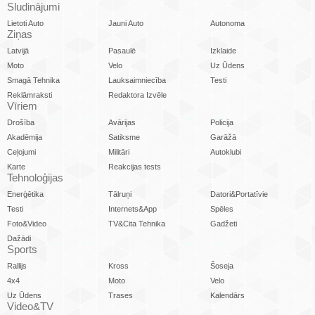
Sludinājumi
Lietoti Auto
Jauni Auto
Autonoma
Ziņas
Latvijā
Pasaulē
Izklaide
Moto
Velo
Uz Ūdens
Smagā Tehnika
Lauksaimniecība
Testi
Reklāmraksti
Redaktora Izvēle
Vīriem
Drošība
Avārijas
Policija
Akadēmija
Satiksme
Garāžā
Ceļojumi
Militāri
Autoklubi
Karte
Reakcijas tests
Tehnoloģijas
Enerģētika
Tālruņi
Datori&Portatīvie
Testi
Internets&App
Spēles
Foto&Video
TV&Cita Tehnika
Gadžeti
Dažādi
Sports
Rallijs
Kross
Šoseja
4x4
Moto
Velo
Uz Ūdens
Trases
Kalendārs
Video&TV