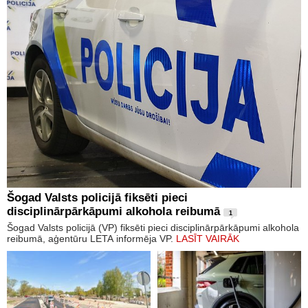
Šogad Valsts policijā fiksēti pieci
disciplinārpārkāpumi alkohola reibumā
1
Šogad Valsts policijā (VP) fiksēti pieci disciplinārpārkāpumi alkohola
reibumā, aģentūru LETA informēja VP.
LASĪT VAIRĀK