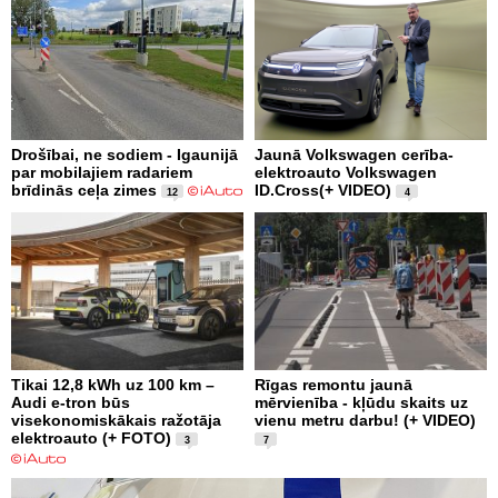
Drošībai, ne sodiem - Igaunijā
Jaunā Volkswagen cerība-
par mobilajiem radariem
elektroauto Volkswagen
brīdinās ceļa zimes
ID.Cross(+ VIDEO)
12
4
Tikai 12,8 kWh uz 100 km –
Rīgas remontu jaunā
Audi e-tron būs
mērvienība - kļūdu skaits uz
visekonomiskākais ražotāja
vienu metru darbu! (+ VIDEO)
elektroauto (+ FOTO)
3
7