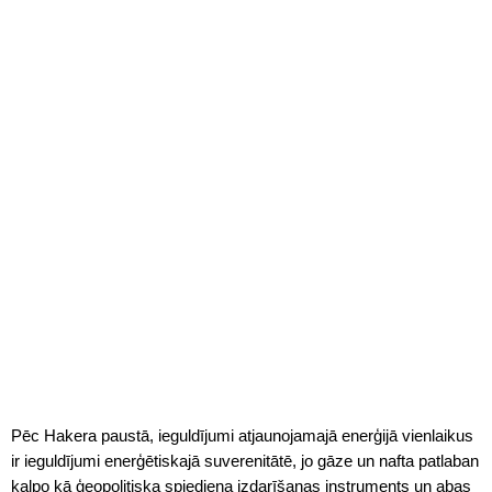
Pēc Hakera paustā, ieguldījumi atjaunojamajā enerģijā vienlaikus
ir ieguldījumi enerģētiskajā suverenitātē, jo gāze un nafta patlaban
kalpo kā ģeopolitiska spiediena izdarīšanas instruments un abas