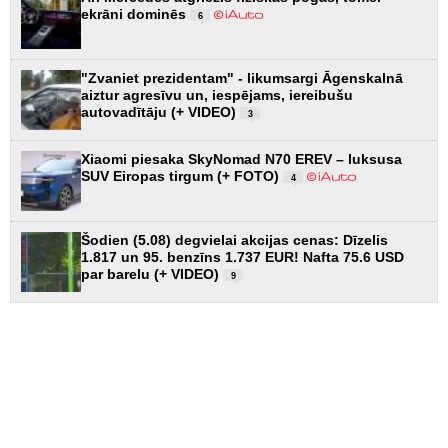
ekrāni dominēs
6
"Zvaniet prezidentam" - likumsargi Āgenskalnā
aiztur agresīvu un, iespējams, iereibušu
autovadītāju (+ VIDEO)
3
Xiaomi piesaka SkyNomad N70 EREV – luksusa
SUV Eiropas tirgum (+ FOTO)
4
Šodien (5.08) degvielai akcijas cenas: Dīzelis
1.817 un 95. benzīns 1.737 EUR! Nafta 75.6 USD
par barelu (+ VIDEO)
9