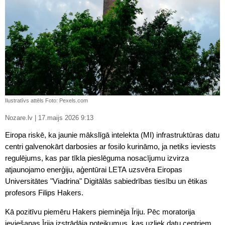
Ilustratīvs attēls Foto: Pexels.com
Nozare.lv | 17.maijs 2026 9:13
Eiropa riskē, ka jaunie mākslīgā intelekta (MI) infrastruktūras datu
centri galvenokārt darbosies ar fosilo kurināmo, ja netiks ieviests
regulējums, kas par tīkla pieslēguma nosacījumu izvirza
atjaunojamo enerģiju, aģentūrai LETA uzsvēra Eiropas
Universitātes "Viadrina" Digitālās sabiedrības tiesību un ētikas
profesors Filips Hakers.
Kā pozitīvu piemēru Hakers pieminēja Īriju. Pēc moratorija
ieviešanas Īrija izstrādāja noteikumus, kas uzliek datu centriem