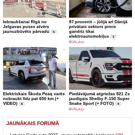
Iebraukšanai Rīgā no
97 procenti – jūlijā arī Dānijā
Jelgavas puses atvērs
privātais sektors pircis
jaunuzbūvēto pārvadu
gandrīz tikai
6
elektroautomobiļus
2
Elektriskais Škoda Peaq varēs
Piedāvājumā atgriežas 821 Zs
nobraukt līdz pat 650 km (+
jaudīgais Shelby F-150 Super
VIDEO)
Snake Sport (+ FOTO)
8
9
JAUNĀKAIS FORUMĀ