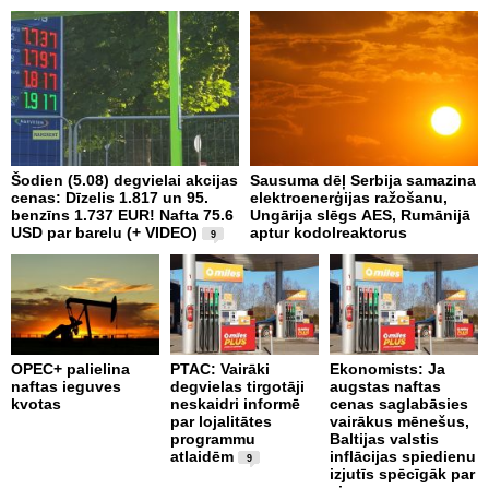
Šodien (5.08) degvielai akcijas
Sausuma dēļ Serbija samazina
E
cenas: Dīzelis 1.817 un 95.
elektroenerģijas ražošanu,
p
benzīns 1.737 EUR! Nafta 75.6
Ungārija slēgs AES, Rumānijā
d
USD par barelu (+ VIDEO)
aptur kodolreaktorus
9
P
OPEC+ palielina
PTAC: Vairāki
Ekonomists: Ja
n
naftas ieguves
degvielas tirgotāji
augstas naftas
a
kvotas
neskaidri informē
cenas saglabāsies
par lojalitātes
vairākus mēnešus,
programmu
Baltijas valstis
atlaidēm
inflācijas spiedienu
9
izjutīs spēcīgāk par