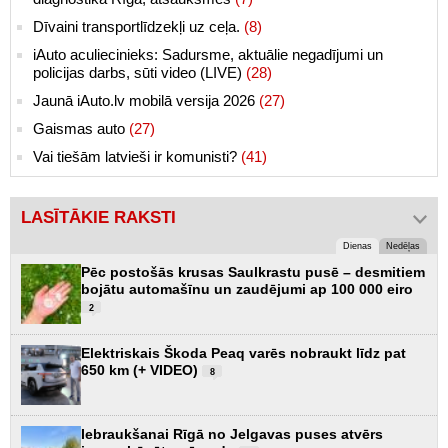
Dīvaini transportlīdzekļi uz ceļa.
(8)
iAuto aculiecinieks: Sadursme, aktuālie negadījumi un
policijas darbs, sūti video (LIVE)
(28)
Jaunā iAuto.lv mobilā versija 2026
(27)
Gaismas auto
(27)
Vai tiešām latvieši ir komunisti?
(41)
LASĪTĀKIE RAKSTI
Dienas
Nedēļas
Pēc postošās krusas Saulkrastu pusē – desmitiem
bojātu automašīnu un zaudējumi ap 100 000 eiro
2
Elektriskais Škoda Peaq varēs nobraukt līdz pat
650 km (+ VIDEO)
8
Iebraukšanai Rīgā no Jelgavas puses atvērs