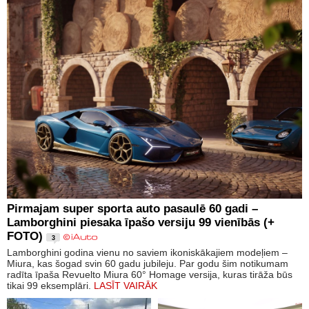
Pirmajam super sporta auto pasaulē 60 gadi –
Lamborghini piesaka īpašo versiju 99 vienībās (+
FOTO)
3
Lamborghini godina vienu no saviem ikoniskākajiem modeļiem –
Miura, kas šogad svin 60 gadu jubileju. Par godu šim notikumam
radīta īpaša Revuelto Miura 60° Homage versija, kuras tirāža būs
tikai 99 eksemplāri.
LASĪT VAIRĀK