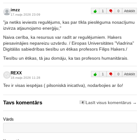
imzz
1
0
Atbildēt
17.maijs 2026 23:09
"ja netiks ieviests regulējums, kas par tīkla pieslēguma nosacījumu
izvirza atjaunojamo enerģiju,"
Naiva cerība, ka resursus var radīt ar regulējumiem. Hakers
piesavinājies nepareizu uzvārdu. / Eiropas Universitātes "Viadrina"
Digitālās sabiedrības tiesību un ētikas profesors Filips Hakers./
Tiesību un ētikas, tā jau domāju, ka tas profesors humanitārais.
REXX
1
0
Atbildēt
18.maijs 2026 11:28
Tev ir visas iespējas ( pilsoniskā inicatīva), nodarbojies ar šo!
Tavs komentārs
Lasīt visus komentārus →
4
Vārds