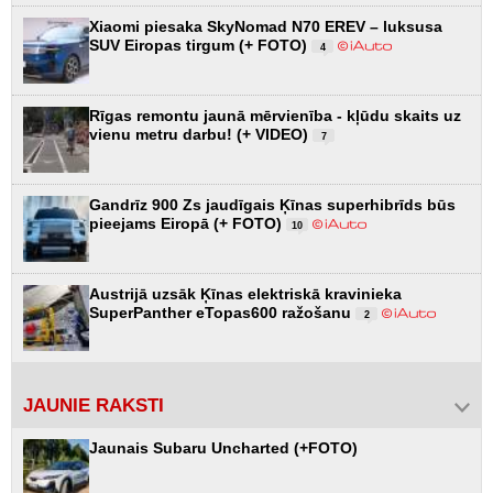
Xiaomi piesaka SkyNomad N70 EREV – luksusa
SUV Eiropas tirgum (+ FOTO)
4
Rīgas remontu jaunā mērvienība - kļūdu skaits uz
vienu metru darbu! (+ VIDEO)
7
Gandrīz 900 Zs jaudīgais Ķīnas superhibrīds būs
pieejams Eiropā (+ FOTO)
10
Austrijā uzsāk Ķīnas elektriskā kravinieka
SuperPanther eTopas600 ražošanu
2
JAUNIE RAKSTI
Jaunais Subaru Uncharted (+FOTO)