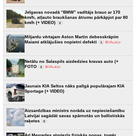
Jelgavas novadā “BMW” vadītājs brauc ar 170
km/h, atļauto braukšanas ātrumu pārkāpjot par 80
km/h (+ VIDEO)
2
Miljardu vērtajam Aston Martin debesskrāpim
Maiami atklājušies nopietni defekti
1
Netālu no Salaspils aizdedzies kravas auto (+
FOTO
2
Jaunais KIA Seltos nāks palīgā populārajam KIA
Sportage (+ VIDEO)
Aizsardzības ministrs norāda uz nepieciešamību
Latvijai sagādāt savas spārnotās un ballistiskās
raķetes
5
Arī Mercedes atgriezīs fiziskās pogas, tomēr