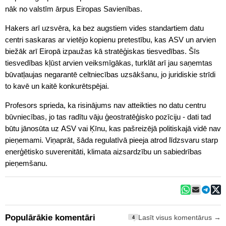
nāk no valstīm ārpus Eiropas Savienības.
Hakers arī uzsvēra, ka bez augstiem vides standartiem datu
centri saskaras ar vietējo kopienu pretestību, kas ASV un arvien
biežāk arī Eiropā izpaužas kā stratēģiskas tiesvedības. Šīs
tiesvedības kļūst arvien veiksmīgākas, turklāt arī jau saņemtas
būvatļaujas negarantē celtniecības uzsākšanu, jo juridiskie strīdi
to kavē un kaitē konkurētspējai.
Profesors sprieda, ka risinājums nav atteikties no datu centru
būvniecības, jo tas radītu vāju ģeostratēģisko pozīciju - dati tad
būtu jānosūta uz ASV vai Ķīnu, kas pašreizējā politiskajā vidē nav
pieņemami. Viņaprāt, šāda regulatīvā pieeja atrod līdzsvaru starp
enerģētisko suverenitāti, klimata aizsardzību un sabiedrības
pieņemšanu.
Populārākie komentāri
Lasīt visus komentārus →
4