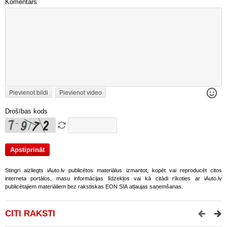
Komentārs
Pievienot bildi
Pievienot video
Drošības kods
Stingri aizliegts iAuto.lv publicētos materiālus izmantot, kopēt vai reproducēt citos
interneta portālos, masu informācijas līdzekļos vai kā citādi rīkoties ar iAuto.lv
publicētajiem materiāliem bez rakstiskas EON SIA atļaujas saņemšanas.
CITI RAKSTI