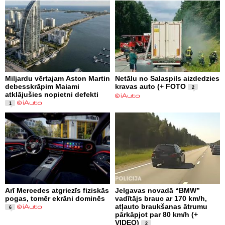
Miljardu vērtajam Aston Martin
Netālu no Salaspils aizdedzies
debesskrāpim Maiami
kravas auto (+ FOTO
2
atklājušies nopietni defekti
1
Arī Mercedes atgriezīs fiziskās
Jelgavas novadā “BMW”
pogas, tomēr ekrāni dominēs
vadītājs brauc ar 170 km/h,
atļauto braukšanas ātrumu
6
pārkāpjot par 80 km/h (+
VIDEO)
2