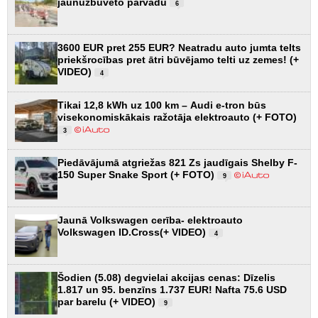
jaunuzbūvēto pārvadu
6
3600 EUR pret 255 EUR? Neatradu auto jumta telts
priekšrocības pret ātri būvējamo telti uz zemes! (+
VIDEO)
4
Tikai 12,8 kWh uz 100 km – Audi e-tron būs
visekonomiskākais ražotāja elektroauto (+ FOTO)
3
Piedāvājumā atgriežas 821 Zs jaudīgais Shelby F-
150 Super Snake Sport (+ FOTO)
9
Jaunā Volkswagen cerība- elektroauto
Volkswagen ID.Cross(+ VIDEO)
4
Šodien (5.08) degvielai akcijas cenas: Dīzelis
1.817 un 95. benzīns 1.737 EUR! Nafta 75.6 USD
par barelu (+ VIDEO)
9