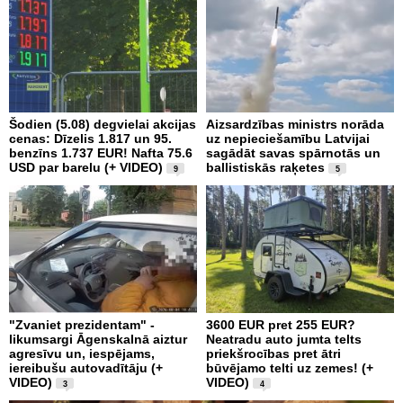
Šodien (5.08) degvielai akcijas
Aizsardzības ministrs norāda
cenas: Dīzelis 1.817 un 95.
uz nepieciešamību Latvijai
benzīns 1.737 EUR! Nafta 75.6
sagādāt savas spārnotās un
USD par barelu (+ VIDEO)
ballistiskās raķetes
9
5
"Zvaniet prezidentam" -
3600 EUR pret 255 EUR?
likumsargi Āgenskalnā aiztur
Neatradu auto jumta telts
agresīvu un, iespējams,
priekšrocības pret ātri
iereibušu autovadītāju (+
būvējamo telti uz zemes! (+
VIDEO)
VIDEO)
3
4