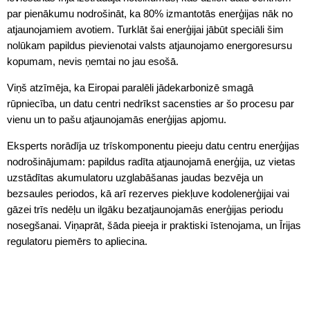
par pienākumu nodrošināt, ka 80% izmantotās enerģijas nāk no
atjaunojamiem avotiem. Turklāt šai enerģijai jābūt speciāli šim
nolūkam papildus pievienotai valsts atjaunojamo energoresursu
kopumam, nevis ņemtai no jau esošā.
Viņš atzīmēja, ka Eiropai paralēli jādekarbonizē smagā
rūpniecība, un datu centri nedrīkst sacensties ar šo procesu par
vienu un to pašu atjaunojamās enerģijas apjomu.
Eksperts norādīja uz trīskomponentu pieeju datu centru enerģijas
nodrošinājumam: papildus radīta atjaunojamā enerģija, uz vietas
uzstādītas akumulatoru uzglabāšanas jaudas bezvēja un
bezsaules periodos, kā arī rezerves piekļuve kodolenerģijai vai
gāzei trīs nedēļu un ilgāku bezatjaunojamās enerģijas periodu
nosegšanai. Viņaprāt, šāda pieeja ir praktiski īstenojama, un Īrijas
regulatoru piemērs to apliecina.