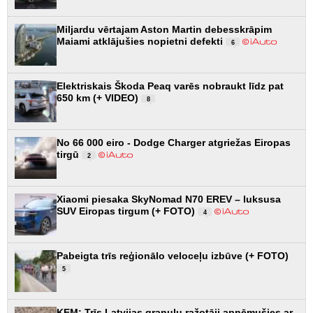
Miljardu vērtajam Aston Martin debesskrāpim
Maiami atklājušies nopietni defekti
6
Elektriskais Škoda Peaq varēs nobraukt līdz pat
650 km (+ VIDEO)
8
No 66 000 eiro - Dodge Charger atgriežas Eiropas
tirgū
2
Xiaomi piesaka SkyNomad N70 EREV – luksusa
SUV Eiropas tirgum (+ FOTO)
4
Pabeigta trīs reģionālo veloceļu izbūve (+ FOTO)
5
KEM: Trīs Latvijas granulu ražotāji apņēmušies ar