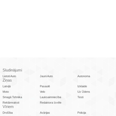
Sludinājumi
Lietoti Auto
Jauni Auto
Autonoma
Ziņas
Latvijā
Pasaulē
Izklaide
Moto
Velo
Uz Ūdens
Smagā Tehnika
Lauksaimniecība
Testi
Reklāmraksti
Redaktora Izvēle
Vīriem
Drošība
Avārijas
Policija