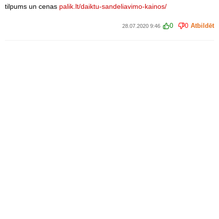
tilpums un cenas
palik.lt/daiktu-sandeliavimo-kainos/
0
0
Atbildēt
28.07.2020 9:46