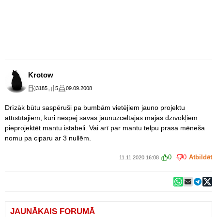
Krotow
3185
5
09.09.2008
Drīzāk būtu saspēruši pa bumbām vietējiem jauno projektu
attīstītājiem, kuri nespēj savās jaunuzceltajās mājās dzīvokļiem
pieprojektēt mantu istabeli. Vai arī par mantu telpu prasa mēneša
nomu pa ciparu ar 3 nullēm.
0
0
Atbildēt
11.11.2020 16:08
JAUNĀKAIS FORUMĀ