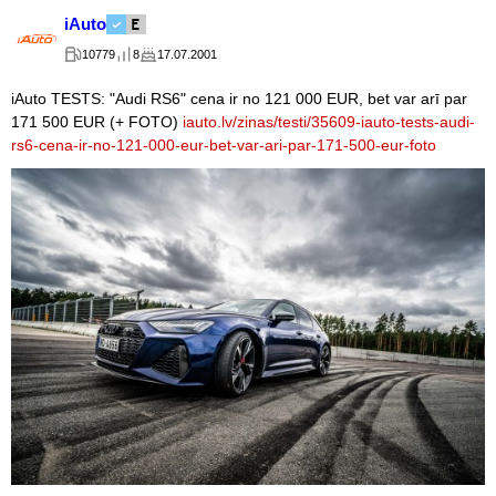
iAuto
10779
8
17.07.2001
iAuto TESTS: "Audi RS6" cena ir no 121 000 EUR, bet var arī par
171 500 EUR (+ FOTO)
iauto.lv/zinas/testi/35609-iauto-tests-audi-
rs6-cena-ir-no-121-000-eur-bet-var-ari-par-171-500-eur-foto