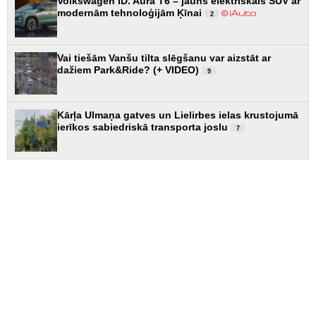
Volkswagen ID. Aura T6 – jauns elektriskais SUV ar
modernām tehnoloģijām Ķīnai
2
Vai tiešām Vanšu tilta slēgšanu var aizstāt ar
dažiem Park&Ride? (+ VIDEO)
9
Kārļa Ulmaņa gatves un Lielirbes ielas krustojumā
ierīkos sabiedriskā transporta joslu
7