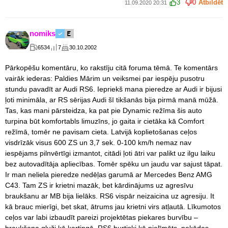
3
0
Atbildēt
11.09.2020 20:31
nomiks
6534
7
30.10.2002
Pārkopēšu komentāru, ko rakstīju citā foruma tēmā. Te komentārs
vairāk iederas: Paldies Mārim un veiksmei par iespēju pusotru
stundu pavadīt ar Audi RS6. Iepriekš mana pieredze ar Audi ir bijusi
ļoti minimāla, ar RS sērijas Audi šī tikšanās bija pirmā manā mūžā.
Tas, kas mani pārsteidza, ka pat pie Dynamic režīma šis auto
turpina būt komfortabls limuzīns, jo gaita ir cietāka kā Comfort
režīmā, tomēr ne pavisam cieta. Latvijā koplietošanas ceļos
visdrīzāk visus 600 ZS un 3,7 sek. 0-100 km/h nemaz nav
iespējams pilnvērtīgi izmantot, citādi ļoti ātri var palikt uz ilgu laiku
bez autovadītāja apliecības. Tomēr spēku un jaudu var sajust tāpat.
Ir man neliela pieredze nedēļas garumā ar Mercedes Benz AMG
C43. Tam ZS ir krietni mazāk, bet kārdinājums uz agresīvu
braukšanu ar MB bija lielāks. RS6 vispār neizaicina uz agresiju. It
kā brauc mierīgi, bet skat, ātrums jau krietni virs atļautā. Līkumotos
ceļos var labi izbaudīt pareizi projektētas piekares burvību –