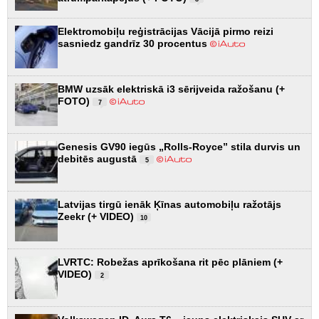
Elektromobiļu reģistrācijas Vācijā pirmo reizi
sasniedz gandrīz 30 procentus
BMW uzsāk elektriskā i3 sērijveida ražošanu (+
FOTO)
7
Genesis GV90 iegūs „Rolls-Royce” stila durvis un
debitēs augustā
5
Latvijas tirgū ienāk Ķīnas automobiļu ražotājs
Zeekr (+ VIDEO)
10
LVRTC: Robežas aprīkošana rit pēc plāniem (+
VIDEO)
2