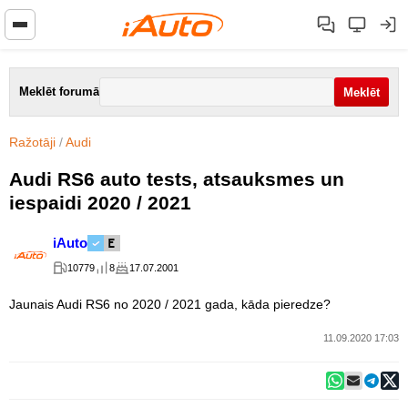
Meklēt forumā
Ražotāji
/
Audi
Audi RS6 auto tests, atsauksmes un
iespaidi 2020 / 2021
iAuto
10779
8
17.07.2001
Jaunais Audi RS6 no 2020 / 2021 gada, kāda pieredze?
11.09.2020 17:03