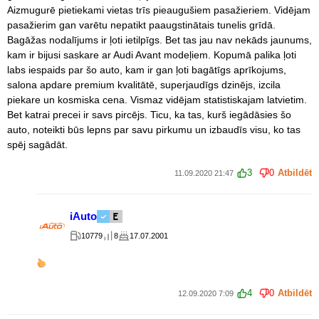
Aizmugurē pietiekami vietas trīs pieaugušiem pasažieriem. Vidējam
pasažierim gan varētu nepatikt paaugstinātais tunelis grīdā.
Bagāžas nodalījums ir ļoti ietilpīgs. Bet tas jau nav nekāds jaunums,
kam ir bijusi saskare ar Audi Avant modeļiem. Kopumā palika ļoti
labs iespaids par šo auto, kam ir gan ļoti bagātīgs aprīkojums,
salona apdare premium kvalitātē, superjaudīgs dzinējs, izcila
piekare un kosmiska cena. Vismaz vidējam statistiskajam latvietim.
Bet katrai precei ir savs pircējs. Ticu, ka tas, kurš iegādāsies šo
auto, noteikti būs lepns par savu pirkumu un izbaudīs visu, ko tas
spēj sagādāt.
3
0
Atbildēt
11.09.2020 21:47
iAuto
10779
8
17.07.2001
4
0
Atbildēt
12.09.2020 7:09