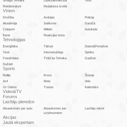
Smagā Tehnika
Lauksaimniecība
Testi
Reklāmraksti
Redaktora Izvēle
Vīriem
Drošība
Avārijas
Policija
Akadēmija
Satiksme
Garāžā
Ceļojumi
Militāri
Autoklubi
Karte
Reakcijas tests
Tehnoloģijas
Enerģētika
Tālruņi
Datori&Portatīvie
Testi
Internets&App
Spēles
Foto&Video
TV&Cita Tehnika
Gadžeti
Dažādi
Sports
Rallijs
Kross
Šoseja
4x4
Moto
Velo
Uz Ūdens
Trases
Kalendārs
Video&TV
Forums
Lasītāju pieredze
Atsauksmes par auto
Atsauksmes par
Lasītāju raksti
uzņēmumiem
Akcijas
Jautā ekspertam