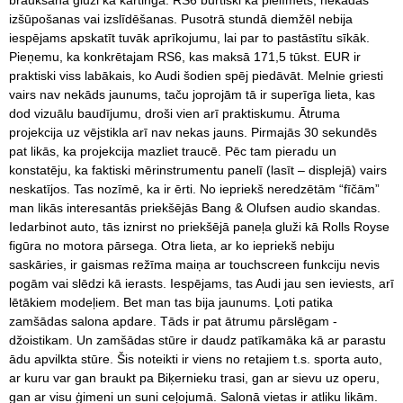
braukšana gluži kā kartingā. RS6 burtiski kā pielīmēts, nekādas
izšūpošanas vai izslīdēšanas. Pusotrā stundā diemžēl nebija
iespējams apskatīt tuvāk aprīkojumu, lai par to pastāstītu sīkāk.
Pieņemu, ka konkrētajam RS6, kas maksā 171,5 tūkst. EUR ir
praktiski viss labākais, ko Audi šodien spēj piedāvāt. Melnie griesti
vairs nav nekāds jaunums, taču joprojām tā ir superīga lieta, kas
dod vizuālu baudījumu, droši vien arī praktiskumu. Ātruma
projekcija uz vējstikla arī nav nekas jauns. Pirmajās 30 sekundēs
pat likās, ka projekcija mazliet traucē. Pēc tam pieradu un
konstatēju, ka faktiski mērinstrumentu panelī (lasīt – displejā) vairs
neskatījos. Tas nozīmē, ka ir ērti. No iepriekš neredzētām “fīčām”
man likās interesantās priekšējās Bang & Olufsen audio skandas.
Iedarbinot auto, tās iznirst no priekšējā paneļa gluži kā Rolls Royse
figūra no motora pārsega. Otra lieta, ar ko iepriekš nebiju
saskāries, ir gaismas režīma maiņa ar touchscreen funkciju nevis
pogām vai slēdzi kā ierasts. Iespējams, tas Audi jau sen ieviests, arī
lētākiem modeļiem. Bet man tas bija jaunums. Ļoti patika
zamšādas salona apdare. Tāds ir pat ātrumu pārslēgam -
džoistikam. Un zamšādas stūre ir daudz patīkamāka kā ar parastu
ādu apvilkta stūre. Šis noteikti ir viens no retajiem t.s. sporta auto,
ar kuru var gan braukt pa Biķernieku trasi, gan ar sievu uz operu,
gan ar visu ģimeni un suni ceļojumā. Salonā vietas ir atliku likām.