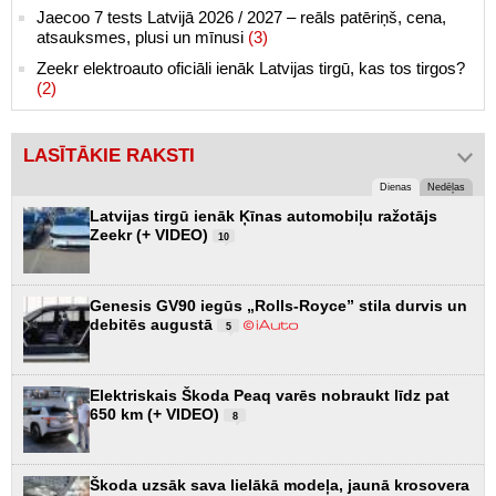
Jaecoo 7 tests Latvijā 2026 / 2027 – reāls patēriņš, cena,
atsauksmes, plusi un mīnusi
(3)
Zeekr elektroauto oficiāli ienāk Latvijas tirgū, kas tos tirgos?
(2)
LASĪTĀKIE RAKSTI
Dienas
Nedēļas
Latvijas tirgū ienāk Ķīnas automobiļu ražotājs
Zeekr (+ VIDEO)
10
Genesis GV90 iegūs „Rolls-Royce” stila durvis un
debitēs augustā
5
Elektriskais Škoda Peaq varēs nobraukt līdz pat
650 km (+ VIDEO)
8
Škoda uzsāk sava lielākā modeļa, jaunā krosovera