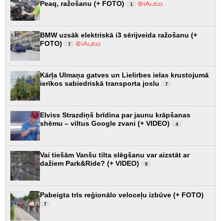
Peaq, ražošanu (+ FOTO)
1
BMW uzsāk elektriskā i3 sērijveida ražošanu (+
FOTO)
7
Kārļa Ulmaņa gatves un Lielirbes ielas krustojumā
ierīkos sabiedriskā transporta joslu
7
Elviss Strazdiņš brīdina par jaunu krāpšanas
shēmu – viltus Google zvani (+ VIDEO)
4
Vai tiešām Vanšu tilta slēgšanu var aizstāt ar
dažiem Park&Ride? (+ VIDEO)
9
Pabeigta trīs reģionālo veloceļu izbūve (+ FOTO)
7