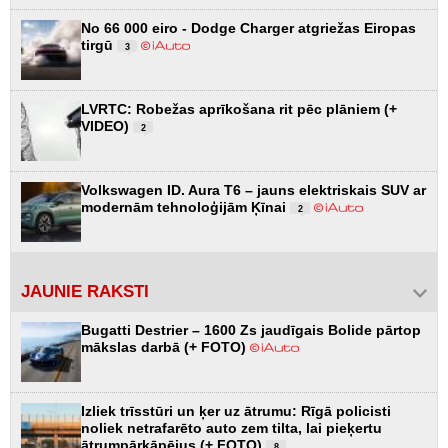
No 66 000 eiro - Dodge Charger atgriežas Eiropas
tirgū
3
LVRTC: Robežas aprīkošana rit pēc plāniem (+
VIDEO)
2
Volkswagen ID. Aura T6 – jauns elektriskais SUV ar
modernām tehnoloģijām Ķīnai
2
JAUNIE RAKSTI
Bugatti Destrier – 1600 Zs jaudīgais Bolide pārtop
mākslas darbā (+ FOTO)
Izliek trīsstūri un ķer uz ātrumu: Rīgā policisti
noliek netrafarēto auto zem tilta, lai pieķertu
ātrumpārkāpējus (+ FOTO)
8