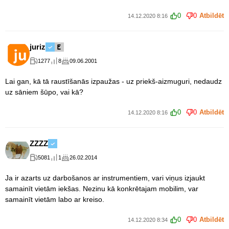
0
0
Atbildēt
14.12.2020 8:16
juriz
1277
8
09.06.2001
Lai gan, kā tā raustīšanās izpaužas - uz priekš-aizmuguri, nedaudz
uz sāniem šūpo, vai kā?
0
0
Atbildēt
14.12.2020 8:16
ZZZZ
5081
1
26.02.2014
Ja ir azarts uz darbošanos ar instrumentiem, vari viņus izjaukt
samainīt vietām iekšas. Nezinu kā konkrētajam mobilim, var
samainīt vietām labo ar kreiso.
0
0
Atbildēt
14.12.2020 8:34