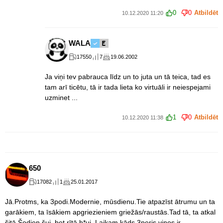
0
0
Atbildēt
10.12.2020 11:20
WALA
17550
7
19.06.2002
Ja viņi tev pabrauca līdz un to juta un tā teica, tad es
tam arī ticētu, tā ir tada lieta ko virtuāli ir neiespejami
uzminet ...
1
0
Atbildēt
10.12.2020 11:38
650
17082
1
25.01.2017
Jā.Protms, ka 3podi.Modernie, mūsdienu.Tie atpazīst ātrumu un ta
garākiem, ta īsākiem apgriezieniem griežās/raustās.Tad tā, ta atkal
šitā.Šodien šuj, bet rītā h*uj. Laikam kāds 3peris viņos ir