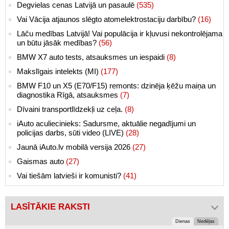
Degvielas cenas Latvijā un pasaulē
(535)
Vai Vācija atjaunos slēgto atomelektrostaciju darbību?
(16)
Lāču medības Latvijā! Vai populācija ir kļuvusi nekontrolējama
un būtu jāsāk medības?
(56)
BMW X7 auto tests, atsauksmes un iespaidi
(8)
Makslīgais intelekts (MI)
(177)
BMW F10 un X5 (E70/F15) remonts: dzinēja ķēžu maiņa un
diagnostika Rīgā, atsauksmes
(7)
Dīvaini transportlīdzekļi uz ceļa.
(8)
iAuto aculiecinieks: Sadursme, aktuālie negadījumi un
policijas darbs, sūti video (LIVE)
(28)
Jaunā iAuto.lv mobilā versija 2026
(27)
Gaismas auto
(27)
Vai tiešām latvieši ir komunisti?
(41)
LASĪTĀKIE RAKSTI
Dienas
Nedēļas