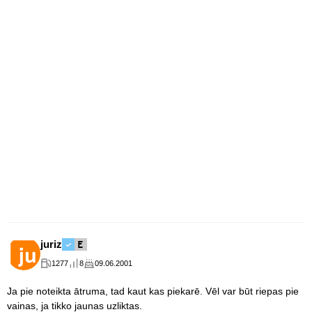
juriz
1277
8
09.06.2001
Ja pie noteikta ātruma, tad kaut kas piekarē. Vēl var būt riepas pie
vainas, ja tikko jaunas uzliktas.