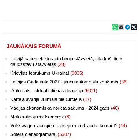
JAUNĀKAIS FORUMĀ
Latvijā sadeg elektroauto biroja stāvvietā, cik droši tie ir
daudzstāvu stāvvietās
(28)
Krievijas iebrukums Ukrainā!
(9035)
Latvijas Gada auto 2027 - jaunu automobiļu konkurss
(36)
iAuto čats - aktuālā dienas diskusija
(6011)
Kārtējā avārija Jūrmalā pie Circle K
(17)
Vācijas ekonomiskā norieta sākums - 2024.gads
(48)
Moto salidojums Ķemeros
(6)
Volkswagen jaunajiem dzinējiem zūd jauda, ko darīt?
(44)
Šofera dienasgrāmata.
(5307)