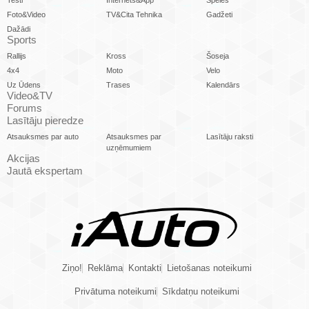
Testi
Internets&App
Spēles
Foto&Video
TV&Cita Tehnika
Gadžeti
Dažādi
Sports
Rallijs
Kross
Šoseja
4x4
Moto
Velo
Uz Ūdens
Trases
Kalendārs
Video&TV
Forums
Lasītāju pieredze
Atsauksmes par auto
Atsauksmes par
Lasītāju raksti
uzņēmumiem
Akcijas
Jautā ekspertam
Ziņo!
Reklāma
Kontakti
Lietošanas noteikumi
Privātuma noteikumi
Sīkdatņu noteikumi