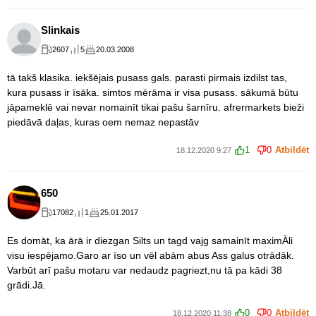
Slinkais
2607
5
20.03.2008
tā takš klasika. iekšējais pusass gals. parasti pirmais izdilst tas,
kura pusass ir īsāka. simtos mērāma ir visa pusass. sākumā būtu
jāpameklē vai nevar nomainīt tikai pašu šarnīru. afrermarkets bieži
piedāvā daļas, kuras oem nemaz nepastāv
1
0
Atbildēt
18.12.2020 9:27
650
17082
1
25.01.2017
Es domāt, ka ārā ir diezgan Silts un tagd vajg samainīt maximĀli
visu iespējamo.Garo ar īso un vēl abām abus Ass galus otrādāk.
Varbūt arī pašu motaru var nedaudz pagriezt,nu tā pa kādi 38
grādi.Jā.
0
0
Atbildēt
18.12.2020 11:38