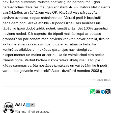
nav. Kārba automāts, raustās neatkarīgi no pārnesuma - gan
pārslēdzoties drive režīmā, gan konstanti 4-5-6. Dators klāt ir slēgts
vairākkārtīgi, ar rādītājiem viss OK. Ritošajā viss pārbaudīts,
savirze uztaisīta, riepas sabalansētas. Vairāki profi ir braukuši,
pagaidām populārākā atbilde - tripodos iznējušās bedrītes un
tāpēc, jo īpaši dodot grīdā, notiek raustīšanās. Bet 100% garantiju
neviens nedod. Cik saprotu, tie tripodi mainās kopā ar pusass
granātu? Arī par cenām man neviens konkrēti nevar pateikt, tikai to,
ka tā mērāma vairākos simtos. Līdz ar ko situācija tāda, ka
konkrētas atbildes un nekādas garantijas nav, vienīgi var
eksperimentēt un mainīt ar cerību, ka tie vairāki simti eiro netiks
izmesti podā. Varbūt kādam ir konkrētāks skatījums uz to, pie
kādas summas varētu nostāties izmaksas un vai tiešām tie tripodi
varētu būt galvenie vaininieki? Auto - dīzeļford mondeo 2008.g
10.12.2020 10:55
WALA
17550
7
19.06.2002