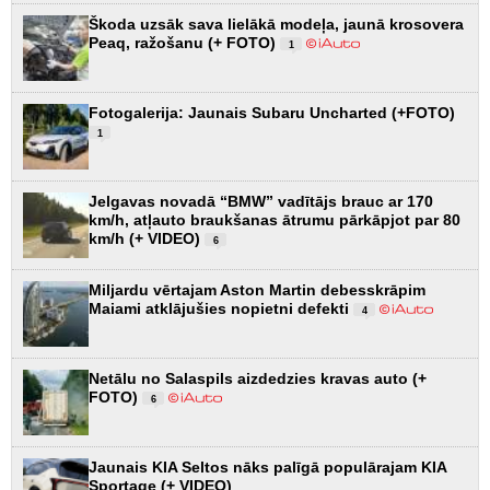
Škoda uzsāk sava lielākā modeļa, jaunā krosovera
Peaq, ražošanu (+ FOTO)
1
Fotogalerija: Jaunais Subaru Uncharted (+FOTO)
1
Jelgavas novadā “BMW” vadītājs brauc ar 170
km/h, atļauto braukšanas ātrumu pārkāpjot par 80
km/h (+ VIDEO)
6
Miljardu vērtajam Aston Martin debesskrāpim
Maiami atklājušies nopietni defekti
4
Netālu no Salaspils aizdedzies kravas auto (+
FOTO)
6
Jaunais KIA Seltos nāks palīgā populārajam KIA
Sportage (+ VIDEO)