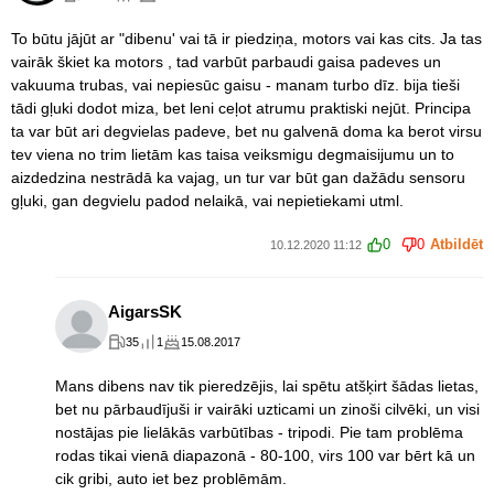
To būtu jājūt ar "dibenu' vai tā ir piedziņa, motors vai kas cits. Ja tas
vairāk škiet ka motors , tad varbūt parbaudi gaisa padeves un
vakuuma trubas, vai nepiesūc gaisu - manam turbo dīz. bija tieši
tādi gļuki dodot miza, bet leni ceļot atrumu praktiski nejūt. Principa
ta var būt ari degvielas padeve, bet nu galvenā doma ka berot virsu
tev viena no trim lietām kas taisa veiksmigu degmaisijumu un to
aizdedzina nestrādā ka vajag, un tur var būt gan dažādu sensoru
gļuki, gan degvielu padod nelaikā, vai nepietiekami utml.
0
0
Atbildēt
10.12.2020 11:12
AigarsSK
35
1
15.08.2017
Mans dibens nav tik pieredzējis, lai spētu atšķirt šādas lietas,
bet nu pārbaudījuši ir vairāki uzticami un zinoši cilvēki, un visi
nostājas pie lielākās varbūtības - tripodi. Pie tam problēma
rodas tikai vienā diapazonā - 80-100, virs 100 var bērt kā un
cik gribi, auto iet bez problēmām.