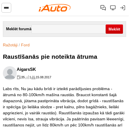
Meklēt forumā
Ražotāji
/
Ford
Raustīšanās pie noteikta ātruma
AigarsSK
35
1
15.08.2017
Labs rīts, Nu jau kādu brīdi ir izteikti parādījusies problēma -
ātrumā no 80-100km/h mašīna raustās. Braucot konstanti šajā
diapazonā, jūtama pastiprināta vibrācija, dodot grīdā - raustīšanās
ir spēcīga (jo lielāka slodze - pret kalnu, pilns bagāžnieks, lielāki
apgriezieni, jo vairāk raustās). Raustīšanās izpaužas kā tādi garāki
vilcieni, nevis īsa, strauja vibrācija. Ja paātrinās pavisam lēeeenīgi,
raustīšanos nejūt, un līdz 80km/h un pēc 100km/h raustīšanās arī