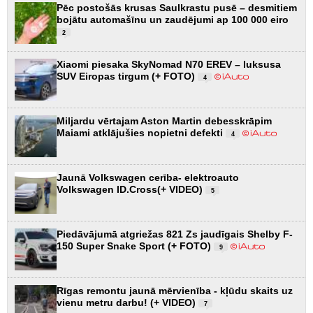
Pēc postošās krusas Saulkrastu pusē – desmitiem
bojātu automašīnu un zaudējumi ap 100 000 eiro
2
Xiaomi piesaka SkyNomad N70 EREV – luksusa
SUV Eiropas tirgum (+ FOTO)
4
Miljardu vērtajam Aston Martin debesskrāpim
Maiami atklājušies nopietni defekti
4
Jaunā Volkswagen cerība- elektroauto
Volkswagen ID.Cross(+ VIDEO)
5
Piedāvājumā atgriežas 821 Zs jaudīgais Shelby F-
150 Super Snake Sport (+ FOTO)
9
Rīgas remontu jaunā mērvienība - kļūdu skaits uz
vienu metru darbu! (+ VIDEO)
7