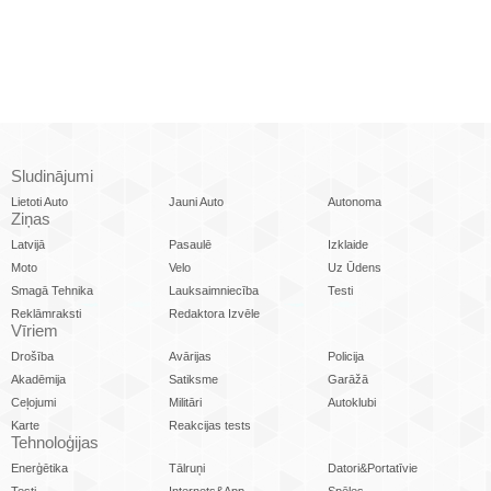
Sludinājumi
Lietoti Auto
Jauni Auto
Autonoma
Ziņas
Latvijā
Pasaulē
Izklaide
Moto
Velo
Uz Ūdens
Smagā Tehnika
Lauksaimniecība
Testi
Reklāmraksti
Redaktora Izvēle
Vīriem
Drošība
Avārijas
Policija
Akadēmija
Satiksme
Garāžā
Ceļojumi
Militāri
Autoklubi
Karte
Reakcijas tests
Tehnoloģijas
Enerģētika
Tālruņi
Datori&Portatīvie