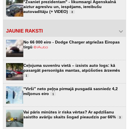
"Zvaniet prezidentam" - likumsargi Āgenskalnā
aiztur agresīvu un, iespējams, iereibušu
autovadītāju (+ VIDEO)
3
JAUNIE RAKSTI
No 66 000 eiro - Dodge Charger atgriežas Eiropas
tirgū
Ceļojuma suvenīru vietā – izsists auto logs: kā
pasargāt personīgās mantas, atpūšoties ārzemēs
1
“Virši” neto peļņa pirmajā pusgadā sasniedz 4,2
miljonus eiro
1
Vai pāris minūtes ir riska vērtas? Ar apdzīšanu
saistīto avāriju skaits šogad pieaudzis par 66%
3