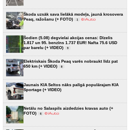
Škoda uzsāk sava lielākā modeļa, jaunā krosovera
Peaq, ražošanu (+ FOTO)
1
Šodien (5.08) degvielai akcijas cenas: Dīzelis
1.817 un 95. benzīns 1.737 EUR! Nafta 75.6 USD
par barelu (+ VIDEO)
9
Elektriskais Škoda Peaq varēs nobraukt līdz pat
650 km (+ VIDEO)
8
Jaunais KIA Seltos nāks palīgā populārajam KIA
Sportage (+ VIDEO)
Netālu no Salaspils aizdedzies kravas auto (+
FOTO)
6