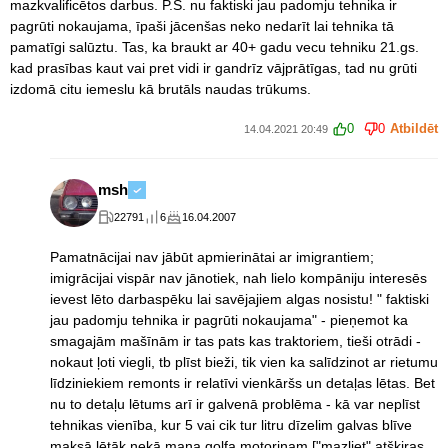
mazkvalificētos darbus. P.S. nu faktiski jau padomju tehnika ir
pagrūti nokaujama, īpaši jācenšas neko nedarīt lai tehnika tā
pamatīgi salūztu. Tas, ka braukt ar 40+ gadu vecu tehniku 21.gs.
kad prasības kaut vai pret vidi ir gandrīz vājprātīgas, tad nu grūti
izdomā citu iemeslu kā brutāls naudas trūkums.
0
0
Atbildēt
14.04.2021 20:49
msh
22791
6
16.04.2007
Pamatnācijai nav jābūt apmierinātai ar imigrantiem;
imigrācijai vispār nav jānotiek, nah lielo kompāniju interesēs
ievest lēto darbaspēku lai savējajiem algas nosistu! " faktiski
jau padomju tehnika ir pagrūti nokaujama" - pieņemot ka
smagajām mašīnām ir tas pats kas traktoriem, tieši otrādi -
nokaut ļoti viegli, tb plīst bieži, tik vien ka salīdzinot ar rietumu
līdziniekiem remonts ir relatīvi vienkāršs un detaļas lētas. Bet
nu to detaļu lētums arī ir galvenā problēma - kā var neplīst
tehnikas vienība, kur 5 vai cik tur litru dīzelim galvas blīve
maksā lētāk nekā mana golfa motoriņam ["mazliet" atšķiras