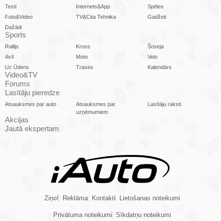
Testi
Internets&App
Spēles
Foto&Video
TV&Cita Tehnika
Gadžeti
Dažādi
Sports
Rallijs
Kross
Šoseja
4x4
Moto
Velo
Uz Ūdens
Trases
Kalendārs
Video&TV
Forums
Lasītāju pieredze
Atsauksmes par auto
Atsauksmes par
Lasītāju raksti
uzņēmumiem
Akcijas
Jautā ekspertam
Ziņo!
Reklāma
Kontakti
Lietošanas noteikumi
Privātuma noteikumi
Sīkdatņu noteikumi