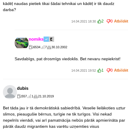
kādēļ naudas pietiek tikai šādai tehnikai un kādēļ ir tik daudz
darba?
2
0
Atbildēt
14.04.2021 18:30
nomiks
6534
7
30.10.2002
Savdabīgs, pat drosmīgs viedoklis. Bet nevaru nepiekrist!
1
0
Atbildēt
14.04.2021 19:52
dubis
557
1
21.10.2019
Bet tāda jau ir tā demokrātiskā sabiedrībā. Veselie lielākoties uztur
slimos, pieaugušie bērnus, turīgie ne tik turīgos. Visi nekad
nepelnīs vienādi, vai arī pamatnācija nebūs pārāk apmierināta par
pārāk daudz migrantiem kas varētu uzņemties visus