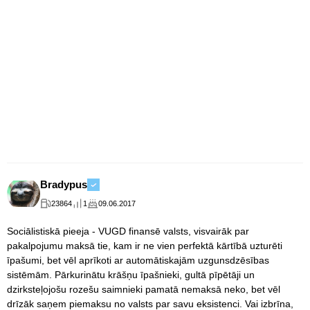
Bradypus
23864
1
09.06.2017
Sociālistiskā pieeja - VUGD finansē valsts, visvairāk par
pakalpojumu maksā tie, kam ir ne vien perfektā kārtībā uzturēti
īpašumi, bet vēl aprīkoti ar automātiskajām uzgunsdzēsības
sistēmām. Pārkurinātu krāšņu īpašnieki, gultā pīpētāji un
dzirksteļojošu rozešu saimnieki pamatā nemaksā neko, bet vēl
drīzāk saņem piemaksu no valsts par savu eksistenci. Vai izbrīna,