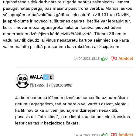
ugunsdzēsējs tiek darbināts reizi gadā nebūtu saimnieciski iemest
paaugstinātas pārgājības mašīnu puscitrona vērtībā. Manos laukos
vēljoprojām ar pašvaldības gādību tiek saturēts ZIL131 un Gaz66,
jā aprīkojums ir novecojis, šļūtenes cauras, bet šie var iebraukt tur,
kur citi nevar meža ugunsgrēka laikā un kautvai pievest ūdeni
modernajiem dzēsējiem kādā civilizētākā vietā. Tādam ZILam to
vadu nav tik daudz lai viņus nesaturētu kārtībā saimnieciskā kārtā
vai nomainītu pilnībā par summu kas rakstāma ar 3 cipariem.
0
0
Atbildēt
14.04.2021 18:15
WALA
17555
7
19.06.2002
Ja tiem padomju lūžņiem dzinējus nomainītu uz normāliem
rietumu agregātiem, tad ar pārējo vēl varētu dzīvot, vienīgi
ka tik nav ta ka ar tiem jaunajiem dzinejiem nesāk tilti,
pusasis utt. "atliekties", jo nu lietot kaut ko bez elektroniskas
iešprices tas ir bezjēdzīgs čakars.
0
0
Atbildēt
14.04.2021 19:38