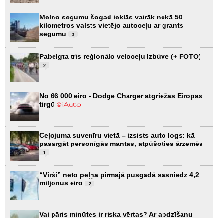
Melno segumu šogad ieklās vairāk nekā 50
kilometros valsts vietējo autoceļu ar grants
segumu
3
Pabeigta trīs reģionālo veloceļu izbūve (+ FOTO)
2
No 66 000 eiro - Dodge Charger atgriežas Eiropas
tirgū
Ceļojuma suvenīru vietā – izsists auto logs: kā
pasargāt personīgās mantas, atpūšoties ārzemēs
1
“Virši” neto peļņa pirmajā pusgadā sasniedz 4,2
miljonus eiro
2
Vai pāris minūtes ir riska vērtas? Ar apdzīšanu