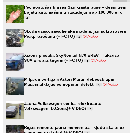
Pēc postošās krusas Saulkrastu pusē – desmitiem
bojātu automašīnu un zaudējumi ap 100 000 eiro
2
Škoda uzsāk sava lielākā modeļa, jaunā krosovera
Peaq, ražošanu (+ FOTO)
1
Xiaomi piesaka SkyNomad N70 EREV – luksusa
SUV Eiropas tirgum (+ FOTO)
4
Miljardu vērtajam Aston Martin debesskrāpim
Maiami atklājušies nopietni defekti
6
Jaunā Volkswagen cerība- elektroauto
Volkswagen ID.Cross(+ VIDEO)
5
Rīgas remontu jaunā mērvienība - kļūdu skaits uz
vienu metru darbu! (+ VIDEO)