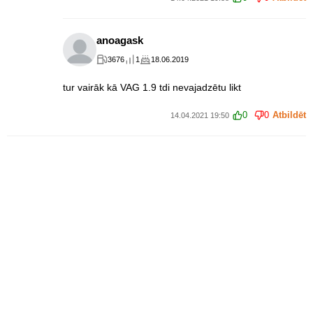
anoagask
3676
1
18.06.2019
tur vairāk kā VAG 1.9 tdi nevajadzētu likt
0
0
Atbildēt
14.04.2021 19:50