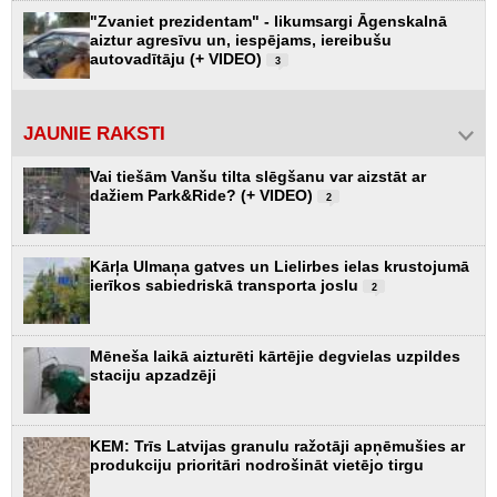
"Zvaniet prezidentam" - likumsargi Āgenskalnā
aiztur agresīvu un, iespējams, iereibušu
autovadītāju (+ VIDEO)
3
JAUNIE RAKSTI
Vai tiešām Vanšu tilta slēgšanu var aizstāt ar
dažiem Park&Ride? (+ VIDEO)
2
Kārļa Ulmaņa gatves un Lielirbes ielas krustojumā
ierīkos sabiedriskā transporta joslu
2
Mēneša laikā aizturēti kārtējie degvielas uzpildes
staciju apzadzēji
KEM: Trīs Latvijas granulu ražotāji apņēmušies ar
produkciju prioritāri nodrošināt vietējo tirgu