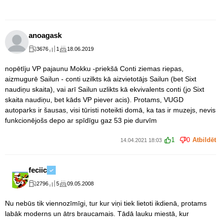
anoagask
3676
1
18.06.2019
nopētīju VP pajaunu Mokku -priekšā Conti ziemas riepas,
aizmugurē Sailun - conti uzilkts kā aizvietotājs Sailun (bet Sixt
naudiņu skaita), vai arī Sailun uzlikts kā ekvivalents conti (jo Sixt
skaita naudiņu, bet kāds VP piever acis). Protams, VUGD
autoparks ir šausas, visi tūristi noteikti domā, ka tas ir muzejs, nevis
funkcionējošs depo ar spīdīgu gaz 53 pie durvīm
1
0
Atbildēt
14.04.2021 18:03
feciic
2796
5
09.05.2008
Nu nebūs tik viennozīmīgi, tur kur viņi tiek lietoti ikdienā, protams
labāk moderns un ātrs braucamais. Tādā lauku miestā, kur