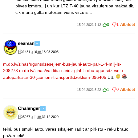
blīves izmērs...] un kur LTZ T-40 jauna virzuļgrupa maksā tik,
cik mana golfa motoram viens virzulis...
0
1
Atbildēt
15.04.2021 1:12
seaman
1481
6
18.08.2005
m.db.lv/zinas/ugunsdzesejiem-bus-jauni-auto-par-1-4-milj-ls-
208273
m.db.lv/zinas/valdiba-steidz-glabt-robu-ugunsdzeseju-
autoparka-ar-30-jauniem-transportlidzekliem-396405
Utt.
1
0
Atbildēt
15.04.2021 5:22
Chalenger
5267
1
31.12.2020
feini, būs smuki auto, varēs sīkajiem rādīt ar pirkstu - reku brauc
pažarnieki!