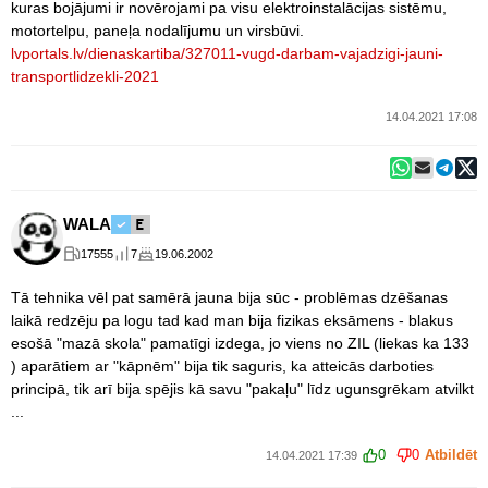
kuras bojājumi ir novērojami pa visu elektroinstalācijas sistēmu,
motortelpu, paneļa nodalījumu un virsbūvi.
lvportals.lv/dienaskartiba/327011-vugd-darbam-vajadzigi-jauni-
transportlidzekli-2021
14.04.2021 17:08
WALA
17555
7
19.06.2002
Tā tehnika vēl pat samērā jauna bija sūc - problēmas dzēšanas
laikā redzēju pa logu tad kad man bija fizikas eksāmens - blakus
esošā "mazā skola" pamatīgi izdega, jo viens no ZIL (liekas ka 133
) aparātiem ar "kāpnēm" bija tik saguris, ka atteicās darboties
principā, tik arī bija spējis kā savu "pakaļu" līdz ugunsgrēkam atvilkt
...
0
0
Atbildēt
14.04.2021 17:39