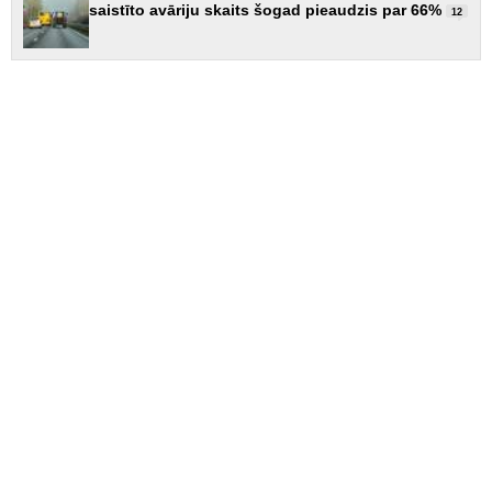
saistīto avāriju skaits šogad pieaudzis par 66%
12