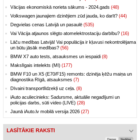
Vācijas ekonomiskā norieta sākums - 2024.gads
(48)
Volkswagen jaunajiem dzinējiem zūd jauda, ko darīt?
(44)
Degvielas cenas Latvijā un pasaulē
(535)
Vai Vācija atjaunos slēgto atomelektrostaciju darbību?
(16)
Lāču medības Latvijā! Vai populācija ir kļuvusi nekontrolējama
un būtu jāsāk medības?
(56)
BMW X7 auto tests, atsauksmes un iespaidi
(8)
Makslīgais intelekts (MI)
(177)
BMW F10 un X5 (E70/F15) remonts: dzinēja ķēžu maiņa un
diagnostika Rīgā, atsauksmes
(7)
Dīvaini transportlīdzekļi uz ceļa.
(8)
iAuto aculiecinieks: Sadursme, aktuālie negadījumi un
policijas darbs, sūti video (LIVE)
(28)
Jaunā iAuto.lv mobilā versija 2026
(27)
LASĪTĀKIE RAKSTI
Dienas
Nedēļas