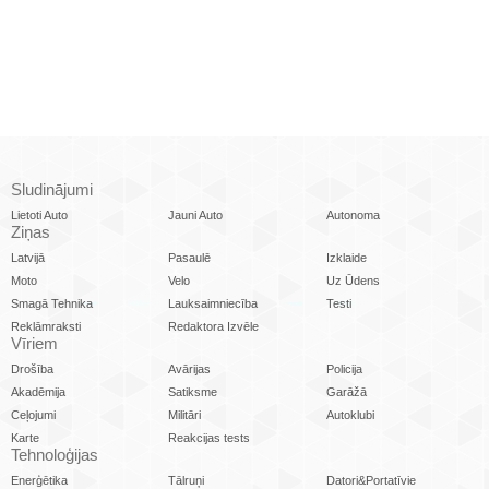
Sludinājumi
Lietoti Auto
Jauni Auto
Autonoma
Ziņas
Latvijā
Pasaulē
Izklaide
Moto
Velo
Uz Ūdens
Smagā Tehnika
Lauksaimniecība
Testi
Reklāmraksti
Redaktora Izvēle
Vīriem
Drošība
Avārijas
Policija
Akadēmija
Satiksme
Garāžā
Ceļojumi
Militāri
Autoklubi
Karte
Reakcijas tests
Tehnoloģijas
Enerģētika
Tālruņi
Datori&Portatīvie