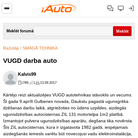
Meklēt forumā
Ražotāji
/
SMAGĀ TEHNIKA
VUGD darba auto
Kalvis99
789
1
13.09.2017
Kārtējo reizi aktualizējies VUGD autotehnikas stāvoklis un vecums.
Šī gada 9.aprīlī Gulbenes novada, Daukstu pagastā ugunsgrēka
dzēšanas darbu laikā, atgriežoties no ūdens uzpildes, aizdegās
ugunsdzēsības autocisternas ZIL 131 motortelpa 1m2 platībā.
Izmantojot pulvera ugunsdzēsības aparātu, degšana tika novērsta.
Šīs ZIL autocisternas, kura ir izgatavota 1982.gadā, iespējamais
aizdegšanās iemesls varētu būt novecojusi vadu elektroinstalācija,