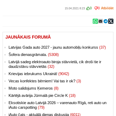
0
0
Atbildēt
15.04.2021 8:23
JAUNĀKAIS FORUMĀ
Latvijas Gada auto 2027 - jaunu automobiļu konkurss
(37)
Šofera dienasgrāmata.
(5308)
Latvijā sadeg elektroauto biroja stāvvietā, cik droši tie ir
daudzstāvu stāvvietās
(32)
Krievijas iebrukums Ukrainā!
(9042)
Vecas konfektes bērniem! Vai tas ir ok?
(3)
Moto salidojums Ķemeros
(8)
Kārtējā avārija Jūrmalā pie Circle K
(18)
Eksotiskie auto Latvijā 2026 – varenauto Rīgā, reti auto un
iAuto carspotting
(79)
iAuto čats - aktuālā dienas diskusija
(6011)