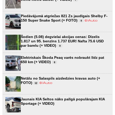
7
Piedāvājumā atgriežas 821 Zs jaudīgais Shelby F-
150 Super Snake Sport (+ FOTO)
9
Šodien (5.08) degvielai akcijas cenas: Dīzelis
1.817 un 95. benzīns 1.737 EUR! Nafta 75.6 USD
par barelu (+ VIDEO)
9
Elektriskais Škoda Peaq varēs nobraukt līdz pat
650 km (+ VIDEO)
8
Netālu no Salaspils aizdedzies kravas auto (+
FOTO)
12
Jaunais KIA Seltos nāks palīgā populārajam KIA
Sportage (+ VIDEO)