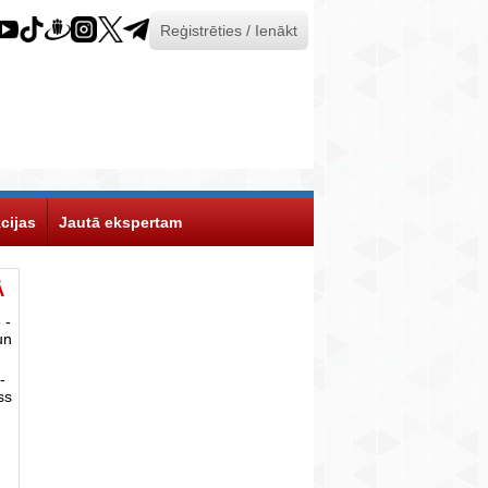
Reģistrēties / Ienākt
cijas
Jautā ekspertam
Ā
 -
un
-
ss