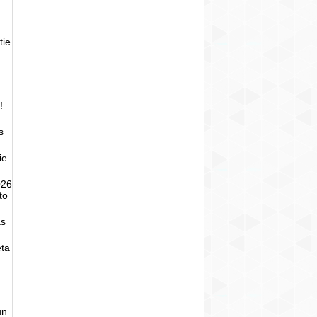
tie
!
s
ie
026
to
as
eta
un