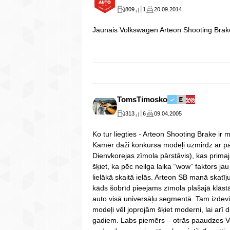
809
1
20.09.2014
Jaunais Volkswagen Arteon Shooting Brak
TomsTimosko
313
6
09.04.2005
Ko tur liegties - Arteon Shooting Brake ir 
Kamēr daži konkursa modeļi uzmirdz ar pār
Dienvkorejas zīmola pārstāvis), kas primaj
šķiet, ka pēc neilga laika “wow” faktors jau
lielākā skaitā ielās. Arteon SB manā skatī
kāds šobrīd pieejams zīmola plašajā klāstā.
auto visā universāļu segmentā. Tam izdevie
modeļi vēl joprojām šķiet moderni, lai arī d
gadiem. Labs piemērs – otrās paaudzes V