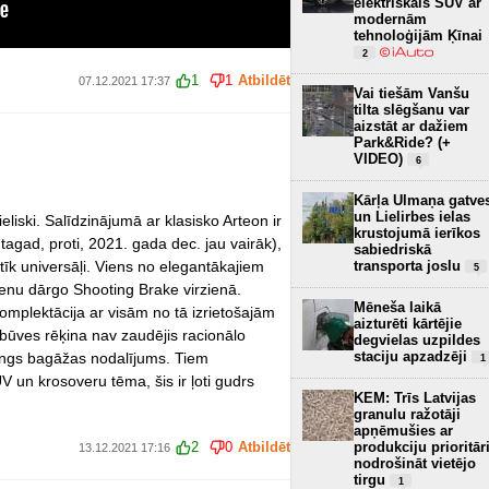
elektriskais SUV ar
modernām
tehnoloģijām Ķīnai
2
1
1
Atbildēt
07.12.2021 17:37
Vai tiešām Vanšu
tilta slēgšanu var
aizstāt ar dažiem
Park&Ride? (+
VIDEO)
6
Kārļa Ulmaņa gatve
un Lielirbes ielas
liski. Salīdzinājumā ar klasisko Arteon ir
krustojumā ierīkos
tagad, proti, 2021. gada dec. jau vairāk),
sabiedriskā
atīk universāļi. Viens no elegantākajiem
transporta joslu
5
nu dārgo Shooting Brake virzienā.
Mēneša laikā
komplektācija ar visām no tā izrietošajām
aizturēti kārtējie
sbūves rēķina nav zaudējis racionālo
degvielas uzpildes
staciju apzadzēji
angs bagāžas nodalījums. Tiem
1
un krosoveru tēma, šis ir ļoti gudrs
KEM: Trīs Latvijas
granulu ražotāji
apņēmušies ar
produkciju prioritār
2
0
Atbildēt
13.12.2021 17:16
nodrošināt vietējo
tirgu
1