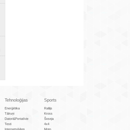
Tehnoloģijas
Sports
Enerģētika
Rallijs
Tālruņi
Kross
Datori&Portatīvie
Šoseja
Testi
4x4
Internets&App
Moto