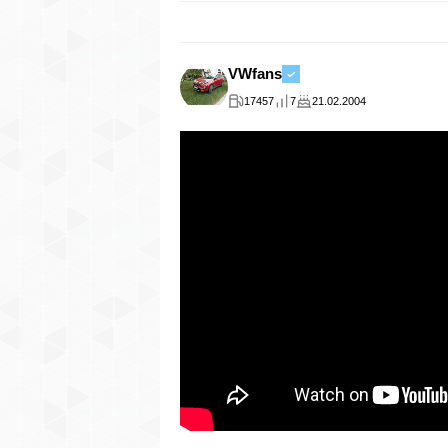
VWfans
17457
7
21.02.2004