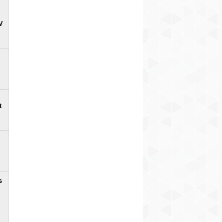
V
t
s