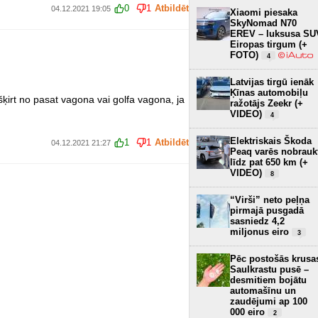
0
1
Atbildēt
04.12.2021 19:05
Xiaomi piesaka
SkyNomad N70
EREV – luksusa SU
Eiropas tirgum (+
FOTO)
4
Latvijas tirgū ienāk
Ķīnas automobiļu
tšķirt no pasat vagona vai golfa vagona, ja
ražotājs Zeekr (+
VIDEO)
4
Elektriskais Škoda
1
1
Atbildēt
04.12.2021 21:27
Peaq varēs nobrauk
līdz pat 650 km (+
VIDEO)
8
“Virši” neto peļņa
pirmajā pusgadā
sasniedz 4,2
miljonus eiro
3
Pēc postošās krusa
Saulkrastu pusē –
desmitiem bojātu
automašīnu un
zaudējumi ap 100
000 eiro
2