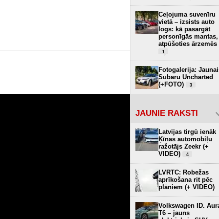
Ceļojuma suvenīru
vietā – izsists auto
logs: kā pasargāt
personīgās mantas,
atpūšoties ārzemēs
1
Fotogalerija: Jaunai
Subaru Uncharted
(+FOTO)
3
JAUNIE RAKSTI
Latvijas tirgū ienāk
Ķīnas automobiļu
ražotājs Zeekr (+
VIDEO)
4
LVRTC: Robežas
aprīkošana rit pēc
plāniem (+ VIDEO)
Volkswagen ID. Aur
T6 – jauns