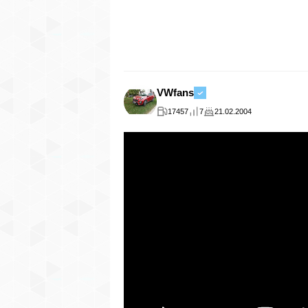
VWfans
17457
7
21.02.2004