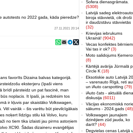
Šofera dienasgrāmata.
(5308)
Latvijā sadeg elektroauto
e autotests no 2022 gada, kāda pieredze?
biroja stāvvietā, cik droši 
ir daudzstāvu stāvvietās
(32)
27.11.2021 20:14
Krievijas iebrukums
Ukrainā!
(9042)
Vecas konfektes bērniem
Vai tas ir ok?
(3)
Moto salidojums Ķemero
(8)
Kārtējā avārija Jūrmalā p
Circle K
(18)
Eksotiskie auto Latvijā 2
mans favorīts Dizaina balvas kategorijā.
– varenauto Rīgā, reti au
steidzošu eksterjeru (īpaši viens
un iAuto carspotting
(79)
ā brīdī pārsteidz un pat fascinē, man
iAuto čats - aktuālā dien
 būs noplacis. It īpaši, ja redzēsim tos
diskusija
(6011)
jumā ir kļuvis par skaistāko Volkswagen,
Vācijas ekonomiskā nori
 Vēl vairāk – šis varētu būt pievilcīgākais
sākums - 2024.gads
(48)
s noķert līdzīgu stilu kā Volvo, kuru
Volkswagen jaunajiem
dzinējiem zūd jauda, ko
aži no tiem tika izlaisti jau pirms astoņiem
darīt?
(44)
olvo XC90. Šādas dizaineru evanģēlijas
Degvielas cenas Latvijā 