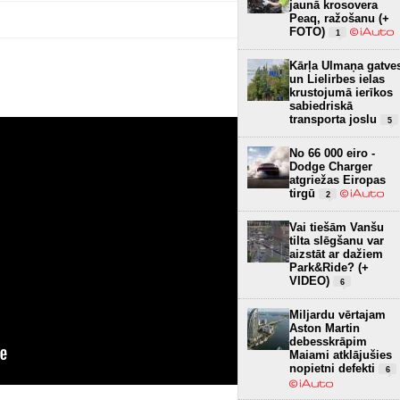
jaunā krosovera
Peaq, ražošanu (+
FOTO)
1
Kārļa Ulmaņa gatve
un Lielirbes ielas
krustojumā ierīkos
sabiedriskā
transporta joslu
5
No 66 000 eiro -
Dodge Charger
atgriežas Eiropas
tirgū
2
Vai tiešām Vanšu
tilta slēgšanu var
aizstāt ar dažiem
Park&Ride? (+
VIDEO)
6
Miljardu vērtajam
Aston Martin
debesskrāpim
Maiami atklājušies
nopietni defekti
6