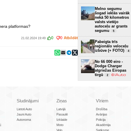
Melno segumu
šogad ieklās vairāk
nekā 50 kilometros
valsts vietējo
mera platformas?
autoceļu ar grants
segumu
5
0
0
Atbildēt
21.02.2024 19:49
Pabeigta trīs
reģionālo veloceļu
izbūve (+ FOTO)
4
No 66 000 eiro -
Dodge Charger
atgriežas Eiropas
tirgū
2
Sludinājumi
Ziņas
Vīriem
Lietoti Auto
Latvijā
Drošība
Jauni Auto
Pasaulē
Avārijas
Autonoma
Izklaide
Policija
i
Moto
Akadēmija
Velo
Satiksme