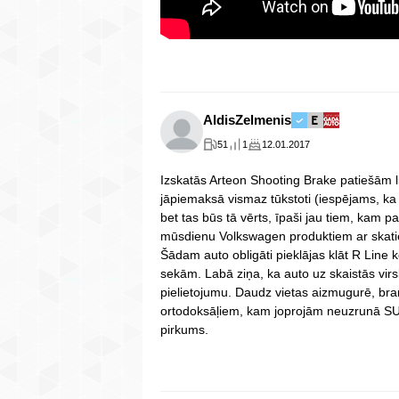
AldisZelmenis
51
1
12.01.2017
Izskatās Arteon Shooting Brake patiešām lie
jāpiemaksā vismaz tūkstoti (iespējams, ka 
bet tas būs tā vērts, īpaši jau tiem, kam p
mūsdienu Volkswagen produktiem ar skatie
Šādam auto obligāti pieklājas klāt R Line 
sekām. Labā ziņa, ka auto uz skaistās vir
pielietojumu. Daudz vietas aizmugurē, br
ortodoksāļiem, kam joprojām neuzrunā SUV 
pirkums.