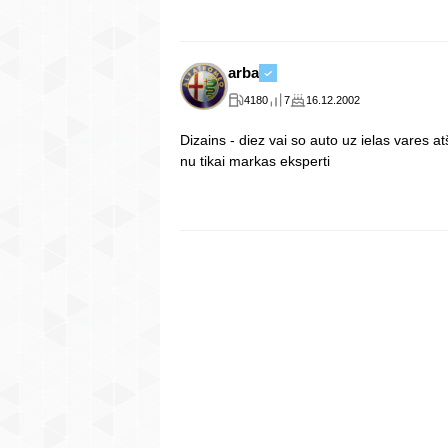
arba
4180
7
16.12.2002
Dizains - diez vai so auto uz ielas vares a
nu tikai markas eksperti