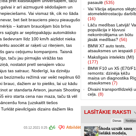
cībā pret klasiskajiem universāļiem, taču
pasaulē
(535)
 galvai ir arī aizmugurē sēdošajiem un
Vai Vācija atjaunos slēgt
nepieciešams. Vai vismaz tik, cik no šāda
atomelektrostaciju darbī
(16)
t nevar, bet šeit brauciens piecu pieaugušo
Lāču medības Latvijā! Va
mērķis – katram braucējam būs brīva
populācija ir kļuvusi
ors sajūgts ar septiņpakāpju automātisko
nekontrolējama un būtu
na šedevram līdz 100 km/h aizlidot nieka
jāsāk medības?
(56)
rētu asociēt ar raķeti uz riteņiem, tas
BMW X7 auto tests,
atsauksmes un iespaidi
(
jošs garu ceļojumu kompanjons. Taisnā
Makslīgais intelekts (MI)
īgs, taču jau pirmajās virāžās tas
(177)
ziņā, nostatot pretī senajiem vācu
BMW F10 un X5 (E70/F1
jus tas satrauc. Noderīgi, ka dzinēju
remonts: dzinēja ķēžu
kas bezizmešu režīmā var veikt nepilnus 60
maiņa un diagnostika Rī
atsauksmes
(7)
i brauc, dažiem ar to pietiks, lai uz kādu
Dīvaini transportlīdzekļi 
dzinot ar standarta Arteon, jaunais Shooting
ceļa.
(8)
55 eiro starta cena nav maza, taču tā vēl
sāncenšu fona (uzskaitīt tiešos
rklāt pievilcīgais dizains dažiem liks
LASĪTĀKIE RAKSTI
Dienas
Nedēļas
6
0
Atbildēt
03.12.2021 0:25
Škoda uzsāk sava
lielākā modeļa,