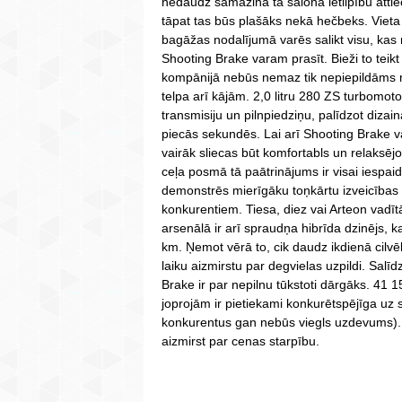
nedaudz samazina tā salona ietilpību attie
tāpat tas būs plašāks nekā hečbeks. Vieta
bagāžas nodalījumā varēs salikt visu, kas 
Shooting Brake varam prasīt. Bieži to teik
kompānijā nebūs nemaz tik nepiepildāms 
telpa arī kājām. 2,0 litru 280 ZS turbomot
transmisiju un pilnpiedziņu, palīdzot dizai
piecās sekundēs. Lai arī Shooting Brake va
vairāk sliecas būt komfortabls un relaksē
ceļa posmā tā paātrinājums ir visai iespaid
demonstrēs mierīgāku toņkārtu izveicības 
konkurentiem. Tiesa, diez vai Arteon vadītā
arsenālā ir arī spraudņa hibrīda dzinējs, 
km. Ņemot vērā to, cik daudz ikdienā cilvēk
laiku aizmirstu par degvielas uzpildi. Salī
Brake ir par nepilnu tūkstoti dārgāks. 41 1
joprojām ir pietiekami konkurētspējīga uz 
konkurentus gan nebūs viegls uzdevums). Tu
aizmirst par cenas starpību.