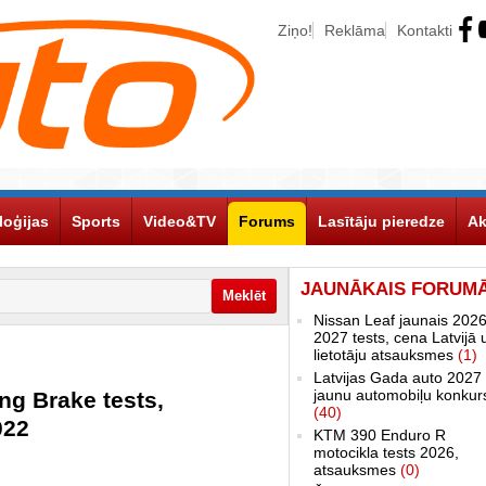
Ziņo!
Reklāma
Kontakti
loģijas
Sports
Video&TV
Forums
Lasītāju pieredze
Ak
JAUNĀKAIS FORUM
Nissan Leaf jaunais 2026
2027 tests, cena Latvijā 
lietotāju atsauksmes
(1)
Latvijas Gada auto 2027 
jaunu automobiļu konkur
ng Brake tests,
(40)
022
KTM 390 Enduro R
motocikla tests 2026,
atsauksmes
(0)