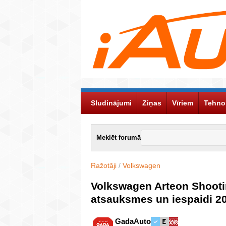
Sludinājumi
Ziņas
Vīriem
Tehno
Meklēt forumā
Ražotāji
/
Volkswagen
Volkswagen Arteon Shooti
atsauksmes un iespaidi 2
GadaAuto