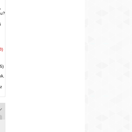
o
bu?
i
8)
5)
gā,
uz