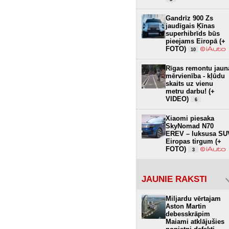
Gandrīz 900 Zs
jaudīgais Ķīnas
superhibrīds būs
pieejams Eiropā (+
FOTO)
10
Rīgas remontu jaun
mērvienība - kļūdu
skaits uz vienu
metru darbu! (+
VIDEO)
6
Xiaomi piesaka
SkyNomad N70
EREV – luksusa SU
Eiropas tirgum (+
FOTO)
3
JAUNIE RAKSTI
Miljardu vērtajam
Aston Martin
debesskrāpim
Maiami atklājušies