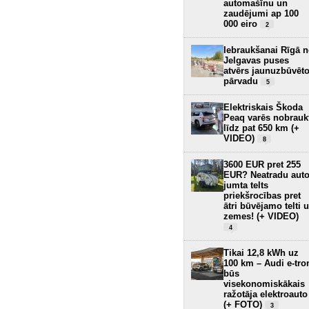
automašīnu un
zaudējumi ap 100
000 eiro
2
Iebraukšanai Rīgā 
Jelgavas puses
atvērs jaunuzbūvēt
pārvadu
5
Elektriskais Škoda
Peaq varēs nobrauk
līdz pat 650 km (+
VIDEO)
8
3600 EUR pret 255
EUR? Neatradu aut
jumta telts
priekšrocības pret
ātri būvējamo telti 
zemes! (+ VIDEO)
4
Tikai 12,8 kWh uz
100 km – Audi e-tro
būs
visekonomiskākais
ražotāja elektroauto
(+ FOTO)
3