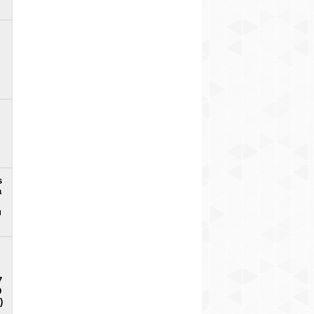
s
a
u
7
D
)