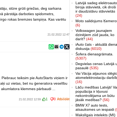
Latvijā sadeg elektroauto
biroja stāvvietā, cik droši 
tāju, stūre grūti griežas, deg sarkana
ir daudzstāvu stāvvietās
nā pārstāja darboties spidometrs,
(24)
 mirgo rokas bremzes lampiņa. Kas varētu
Moto salidojums Ķemero
(6)
Volkswagen jaunajiem
dzinējiem zūd jauda, ko
21.02.2022 12:47
darīt?
(44)
iAuto čats - aktuālā dien
diskusija
(6010)
Šofera dienasgrāmata.
(5307)
Degvielas cenas Latvijā 
pasaulē
(535)
Vai Vācija atjaunos slēgt
atomelektrostaciju darbī
 Piebrauc teiksim pie AutoStarts viņiem ir
(16)
aķi uz vietas, bet nu ģeneratora veselību
Lāču medības Latvijā! Va
 akumlatora klemmes pārbaudi ...
populācija ir kļuvusi
nekontrolējama un būtu
1
0
Atbildēt
21.02.2022 12:59
jāsāk medības?
(56)
BMW X7 auto tests,
atsauksmes un iespaidi
(
Makslīgais intelekts (MI)