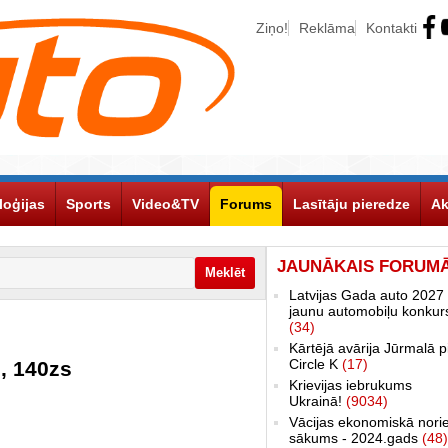
Ziņo!
Reklāma
Kontakti
loģijas
Sports
Video&TV
Forums
Lasītāju pieredze
Ak
JAUNĀKAIS FORUM
Latvijas Gada auto 2027 
jaunu automobiļu konkur
(34)
Kārtējā avārija Jūrmalā p
Circle K
(17)
, 140zs
Krievijas iebrukums
Ukrainā!
(9034)
Vācijas ekonomiskā nori
sākums - 2024.gads
(48)