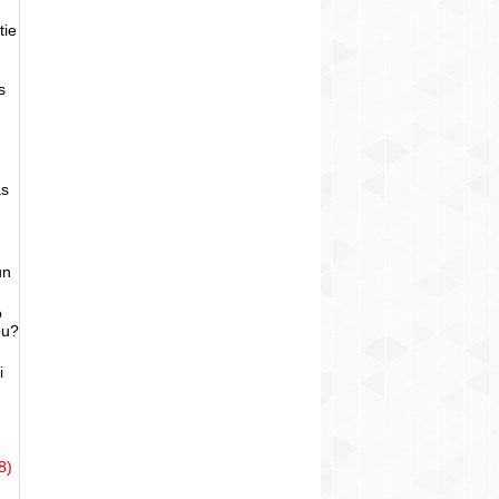
tie
s
as
un
o
bu?
i
8)