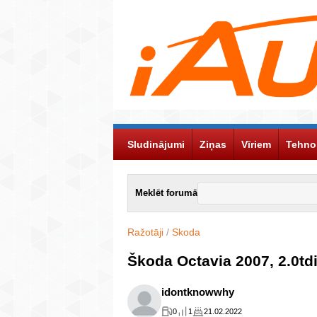
Sludinājumi
Ziņas
Vīriem
Tehno
Meklēt forumā
Ražotāji
/
Skoda
Škoda Octavia 2007, 2.0tdi
idontknowwhy
0
1
21.02.2022