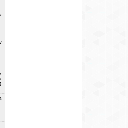
u
V
7
D
)
ā