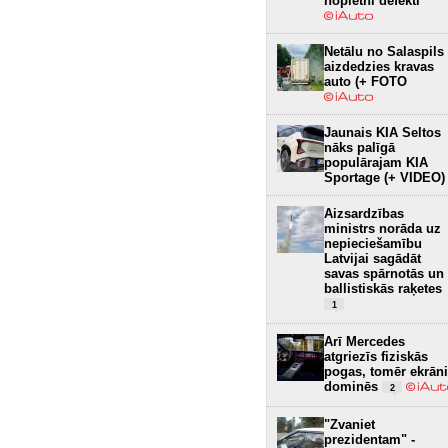
nopietni defekti
Netālu no Salaspils
aizdedzies kravas
auto (+ FOTO
Jaunais KIA Seltos
nāks palīgā
populārajam KIA
Sportage (+ VIDEO)
Aizsardzības
ministrs norāda uz
nepieciešamību
Latvijai sagādāt
savas spārnotās un
ballistiskās raķetes
1
Arī Mercedes
atgriezīs fiziskās
pogas, tomēr ekrāni
dominēs
2
"Zvaniet
prezidentam" -