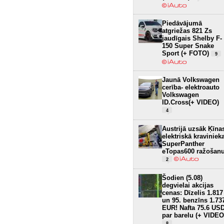
Piedāvājumā
atgriežas 821 Zs
jaudīgais Shelby F-
150 Super Snake
Sport (+ FOTO)
9
Jaunā Volkswagen
cerība- elektroauto
Volkswagen
ID.Cross(+ VIDEO)
4
Austrijā uzsāk Ķīna
elektriskā kraviniek
SuperPanther
eTopas600 ražošan
2
Šodien (5.08)
degvielai akcijas
cenas: Dīzelis 1.817
un 95. benzīns 1.73
EUR! Nafta 75.6 US
par barelu (+ VIDEO
8