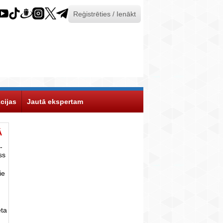
Reģistrēties / Ienākt
cijas
Jautā ekspertam
Ā
-
ss
ie
eta