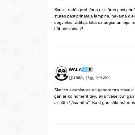
Sveiki, radās problēma ar stūres pastiprinā
stūres pastiprinātāja lampiņa, nākamā die
degvielas rādītājs lēkā uz augšu un leju,
būt pie vainas?
WALA
17550
7
19.06.2002
Skaties akumlatora un ģeneratora stāvokli.
gan ar ko nomērīt tavu aķa "veselibu" gan 
ar būtu "jāsamēra". Kaut gan sākumā moš