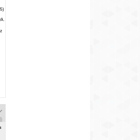
5)
gā,
uz
s