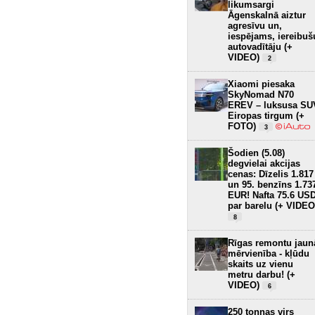
likumsargi
Āgenskalnā aiztur
agresīvu un,
iespējams, iereibuš
autovadītāju (+
VIDEO)
2
Xiaomi piesaka
SkyNomad N70
EREV – luksusa SU
Eiropas tirgum (+
FOTO)
3
Šodien (5.08)
degvielai akcijas
cenas: Dīzelis 1.817
un 95. benzīns 1.73
EUR! Nafta 75.6 US
par barelu (+ VIDEO
8
Rīgas remontu jaun
mērvienība - kļūdu
skaits uz vienu
metru darbu! (+
VIDEO)
6
250 tonnas virs