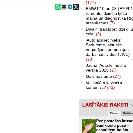
(177)
BMW F10 un X5 (E70/F1
remonts: dzinēja ķēžu
maiņa un diagnostika Rī
atsauksmes
(7)
Dīvaini transportlīdzekļi 
ceļa.
(8)
iAuto aculiecinieks:
Sadursme, aktuālie
negadījumi un policijas
darbs, sūti video (LIVE)
(28)
Jaunā iAuto.lv mobilā
versija 2026
(27)
Gaismas auto
(27)
Vai tiešām latvieši ir
komunisti?
(41)
LASĪTĀKIE RAKSTI
Dienas
Nedēļas
Pēc postošās krusa
Saulkrastu pusē –
desmitiem bojātu