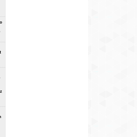
no
o
t
o
uz
n