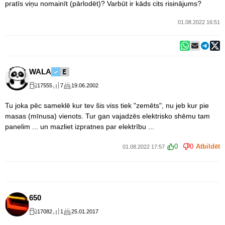
pratīs viņu nomainīt (pārlodēt)? Varbūt ir kāds cits risinājums?
01.08.2022 16:51
WALA
17555
7
19.06.2002
Tu joka pēc sameklē kur tev šis viss tiek "zemēts", nu jeb kur pie
masas (mīnusa) vienots. Tur gan vajadzēs elektrisko shēmu tam
panelim ... un mazliet izpratnes par elektrību ...
0
0
Atbildēt
01.08.2022 17:57
650
17082
1
25.01.2017