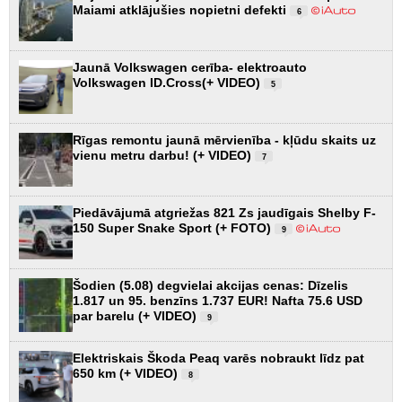
Maiami atklājušies nopietni defekti
6
Jaunā Volkswagen cerība- elektroauto
Volkswagen ID.Cross(+ VIDEO)
5
Rīgas remontu jaunā mērvienība - kļūdu skaits uz
vienu metru darbu! (+ VIDEO)
7
Piedāvājumā atgriežas 821 Zs jaudīgais Shelby F-
150 Super Snake Sport (+ FOTO)
9
Šodien (5.08) degvielai akcijas cenas: Dīzelis
1.817 un 95. benzīns 1.737 EUR! Nafta 75.6 USD
par barelu (+ VIDEO)
9
Elektriskais Škoda Peaq varēs nobraukt līdz pat
650 km (+ VIDEO)
8