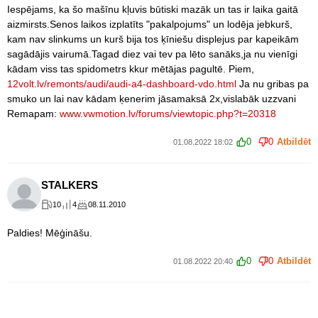
Iespējams, ka šo mašīnu kļuvis būtiski mazāk un tas ir laika gaitā
aizmirsts.Senos laikos izplatīts "pakalpojums" un lodēja jebkurš,
kam nav slinkums un kurš bija tos ķīniešu displejus par kapeikām
sagādājis vairumā.Tagad diez vai tev pa lēto sanāks,ja nu vienīgi
kādam viss tas spidometrs kkur mētājas pagultē. Piem,
12volt.lv/remonts/audi/audi-a4-dashboard-vdo.html
Ja nu gribas pa
smuko un lai nav kādam ķenerim jāsamaksā 2x,vislabāk uzzvani
Remapam:
www.vwmotion.lv/forums/viewtopic.php?t=20318
0
0
Atbildēt
01.08.2022 18:02
STALKERS
10
4
08.11.2010
Paldies! Mēģināšu.
0
0
Atbildēt
01.08.2022 20:40