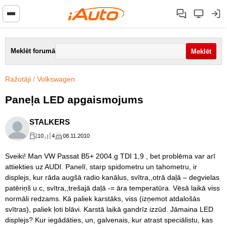
Meklēt forumā
Ražotāji
/
Volkswagen
Paneļa LED apgaismojums
STALKERS
10
4
08.11.2010
Sveiki! Man VW Passat B5+ 2004.g TDI 1,9 , bet problēma var arī
attiekties uz AUDI. Panelī, starp spidometru un tahometru, ir
displejs, kur rāda augšā radio kanālus, svītra,,otrā daļā – degvielas
patēriņš u.c, svītra,,trešajā daļā -= āra temperatūra. Vēsā laikā viss
normāli redzams. Kā paliek karstāks, viss (izņemot atdalošās
svītras), paliek ļoti blāvi. Karstā laikā gandrīz izzūd. Jāmaina LED
displejs? Kur iegādāties, un, galvenais, kur atrast speciālistu, kas