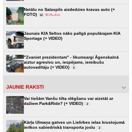
Netālu no Salaspils aizdedzies kravas auto (+
FOTO)
12
Jaunais KIA Seltos nāks palīgā populārajam KIA
Sportage (+ VIDEO)
"Zvaniet prezidentam" - likumsargi Āgenskalnā
aiztur agresīvu un, iespējams, iereibušu
autovadītāju (+ VIDEO)
3
JAUNIE RAKSTI
Vai tiešām Vanšu tilta slēgšanu var aizstāt ar
dažiem Park&Ride? (+ VIDEO)
2
Kārļa Ulmaņa gatves un Lielirbes ielas krustojumā
ierīkos sabiedriskā transporta joslu
2