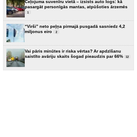
Ceļojuma suvenīru vietā – izsists auto logs: kā
pasargāt personīgās mantas, atpūšoties ārzemēs
1
“Virši” neto peļņa pirmajā pusgadā sasniedz 4,2
miljonus eiro
2
Vai pāris minūtes ir riska vērtas? Ar apdzīšanu
saistīto avāriju skaits šogad pieaudzis par 66%
12