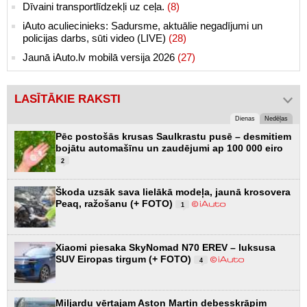
Dīvaini transportlīdzekļi uz ceļa.
(8)
iAuto aculiecinieks: Sadursme, aktuālie negadījumi un
policijas darbs, sūti video (LIVE)
(28)
Jaunā iAuto.lv mobilā versija 2026
(27)
LASĪTĀKIE RAKSTI
Dienas
Nedēļas
Pēc postošās krusas Saulkrastu pusē – desmitiem
bojātu automašīnu un zaudējumi ap 100 000 eiro
2
Škoda uzsāk sava lielākā modeļa, jaunā krosovera
Peaq, ražošanu (+ FOTO)
1
Xiaomi piesaka SkyNomad N70 EREV – luksusa
SUV Eiropas tirgum (+ FOTO)
4
Miljardu vērtajam Aston Martin debesskrāpim