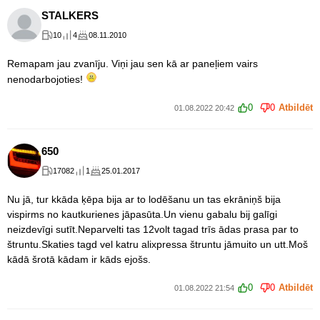
STALKERS
10
4
08.11.2010
Remapam jau zvanīju. Viņi jau sen kā ar paneļiem vairs
nenodarbojoties!
0
0
Atbildēt
01.08.2022 20:42
650
17082
1
25.01.2017
Nu jā, tur kkāda ķēpa bija ar to lodēšanu un tas ekrāniņš bija
vispirms no kautkurienes jāpasūta.Un vienu gabalu bij galīgi
neizdevīgi sutīt.Neparvelti tas 12volt tagad trīs ādas prasa par to
štruntu.Skaties tagd vel katru alixpressa štruntu jāmuito un utt.Moš
kādā šrotā kādam ir kāds ejošs.
0
0
Atbildēt
01.08.2022 21:54