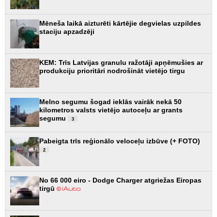
Mēneša laikā aizturēti kārtējie degvielas uzpildes
staciju apzadzēji
KEM: Trīs Latvijas granulu ražotāji apņēmušies ar
produkciju prioritāri nodrošināt vietējo tirgu
Melno segumu šogad ieklās vairāk nekā 50
kilometros valsts vietējo autoceļu ar grants
segumu
3
Pabeigta trīs reģionālo veloceļu izbūve (+ FOTO)
2
No 66 000 eiro - Dodge Charger atgriežas Eiropas
tirgū