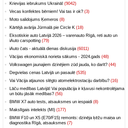
Krievijas iebrukums Ukrainā!
(9042)
Vecas konfektes bērniem! Vai tas ir ok?
(3)
Moto salidojums Ķemeros
(8)
Kārtējā avārija Jūrmalā pie Circle K
(18)
Eksotiskie auto Latvijā 2026 – varenauto Rīgā, reti auto un
iAuto carspotting
(79)
iAuto čats - aktuālā dienas diskusija
(6011)
Vācijas ekonomiskā norieta sākums - 2024.gads
(48)
Volkswagen jaunajiem dzinējiem zūd jauda, ko darīt?
(44)
Degvielas cenas Latvijā un pasaulē
(535)
Vai Vācija atjaunos slēgto atomelektrostaciju darbību?
(16)
Lāču medības Latvijā! Vai populācija ir kļuvusi nekontrolējama
un būtu jāsāk medības?
(56)
BMW X7 auto tests, atsauksmes un iespaidi
(8)
Makslīgais intelekts (MI)
(177)
BMW F10 un X5 (E70/F15) remonts: dzinēja ķēžu maiņa un
diagnostika Rīgā, atsauksmes
(7)