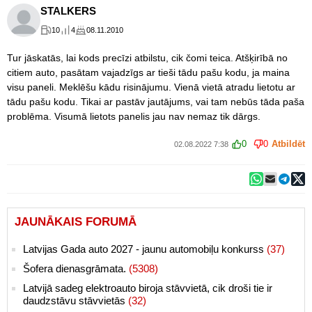
STALKERS
10
4
08.11.2010
Tur jāskatās, lai kods precīzi atbilstu, cik čomi teica. Atšķirībā no
citiem auto, pasātam vajadzīgs ar tieši tādu pašu kodu, ja maina
visu paneli. Meklēšu kādu risinājumu. Vienā vietā atradu lietotu ar
tādu pašu kodu. Tikai ar pastāv jautājums, vai tam nebūs tāda paša
problēma. Visumā lietots panelis jau nav nemaz tik dārgs.
0
0
Atbildēt
02.08.2022 7:38
JAUNĀKAIS FORUMĀ
Latvijas Gada auto 2027 - jaunu automobiļu konkurss
(37)
Šofera dienasgrāmata.
(5308)
Latvijā sadeg elektroauto biroja stāvvietā, cik droši tie ir
daudzstāvu stāvvietās
(32)