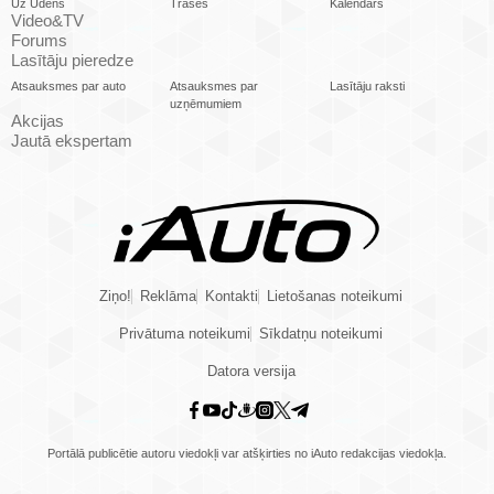
Uz Ūdens
Trases
Kalendārs
Video&TV
Forums
Lasītāju pieredze
Atsauksmes par auto
Atsauksmes par
Lasītāju raksti
uzņēmumiem
Akcijas
Jautā ekspertam
Ziņo!
Reklāma
Kontakti
Lietošanas noteikumi
Privātuma noteikumi
Sīkdatņu noteikumi
Datora versija
Portālā publicētie autoru viedokļi var atšķirties no iAuto redakcijas viedokļa.