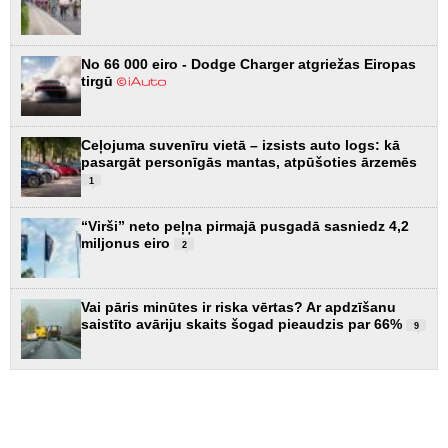
No 66 000 eiro - Dodge Charger atgriežas Eiropas
tirgū
Ceļojuma suvenīru vietā – izsists auto logs: kā
pasargāt personīgās mantas, atpūšoties ārzemēs
1
“Virši” neto peļņa pirmajā pusgadā sasniedz 4,2
miljonus eiro
2
Vai pāris minūtes ir riska vērtas? Ar apdzīšanu
saistīto avāriju skaits šogad pieaudzis par 66%
9