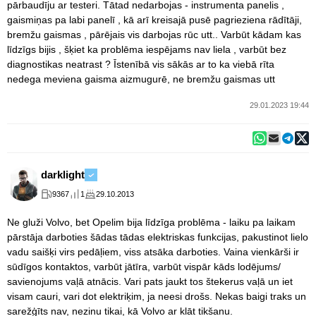
pārbaudīju ar testeri. Tātad nedarbojas - instrumenta panelis ,
gaismiņas pa labi panelī , kā arī kreisajā pusē pagrieziena rādītāji,
bremžu gaismas , pārējais vis darbojas rūc utt.. Varbūt kādam kas
līdzīgs bijis , šķiet ka problēma iespējams nav liela , varbūt bez
diagnostikas neatrast ? Īstenībā vis sākās ar to ka viebā rīta
nedega meviena gaisma aizmugurē, ne bremžu gaismas utt
29.01.2023 19:44
darklight
9367
1
29.10.2013
Ne gluži Volvo, bet Opelim bija līdzīga problēma - laiku pa laikam
pārstāja darboties šādas tādas elektriskas funkcijas, pakustinot lielo
vadu saišķi virs pedāļiem, viss atsāka darboties. Vaina vienkārši ir
sūdīgos kontaktos, varbūt jātīra, varbūt vispār kāds lodējums/
savienojums vaļā atnācis. Vari pats jaukt tos štekerus vaļā un iet
visam cauri, vari dot elektriķim, ja neesi drošs. Nekas baigi traks un
sarežģīts nav, nezinu tikai, kā Volvo ar klāt tikšanu.