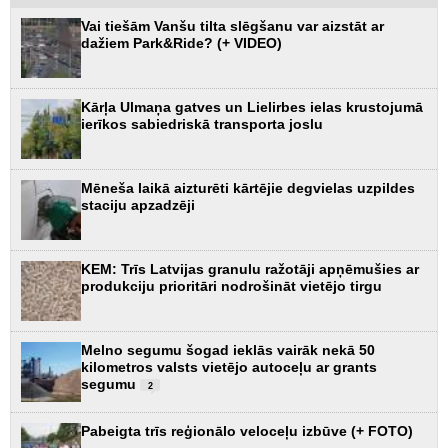
Vai tiešām Vanšu tilta slēgšanu var aizstāt ar
dažiem Park&Ride? (+ VIDEO)
Kārļa Ulmaņa gatves un Lielirbes ielas krustojumā
ierīkos sabiedriskā transporta joslu
Mēneša laikā aizturēti kārtējie degvielas uzpildes
staciju apzadzēji
KEM: Trīs Latvijas granulu ražotāji apņēmušies ar
produkciju prioritāri nodrošināt vietējo tirgu
Melno segumu šogad ieklās vairāk nekā 50
kilometros valsts vietējo autoceļu ar grants
segumu
2
Pabeigta trīs reģionālo veloceļu izbūve (+ FOTO)