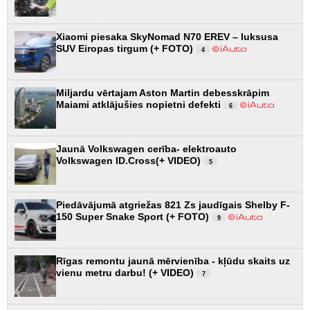
Xiaomi piesaka SkyNomad N70 EREV – luksusa
SUV Eiropas tirgum (+ FOTO)
4
Miljardu vērtajam Aston Martin debesskrāpim
Maiami atklājušies nopietni defekti
6
Jaunā Volkswagen cerība- elektroauto
Volkswagen ID.Cross(+ VIDEO)
5
Piedāvājumā atgriežas 821 Zs jaudīgais Shelby F-
150 Super Snake Sport (+ FOTO)
9
Rīgas remontu jaunā mērvienība - kļūdu skaits uz
vienu metru darbu! (+ VIDEO)
7