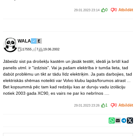
0
0
Atbildēt
29.01.2023 23:14
WALA
17555
7
19.06.2002
Jābeidz sist pa drošekļu kastēm un jāsāk testēt, ideāli ja brīdī kad
panelis utml. ir "izdzisis". Vai ja pašam elektrība ir tumša lieta, tad
dabūt problēmu un tikt ar tādu līdz elektriķim. Ja pats darbojies, tad
elektriskās shēmas noteikti var Volvo klubu lapās/forumos atrast ...
Bet kopsummā pēc tam kad redzēju kas ar durvju vadu izolāciju
notiek 2003 gada XC90, es vairs ne par ko nebrīnos ....
1
0
Atbildēt
29.01.2023 23:26