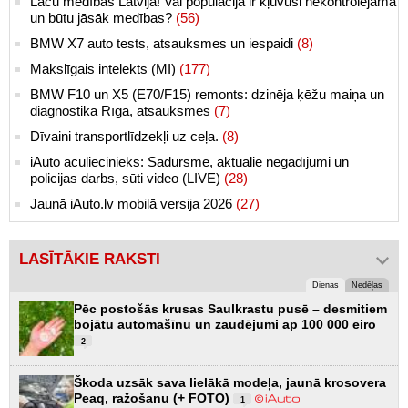
Lāču medības Latvijā! Vai populācija ir kļuvusi nekontrolējama
un būtu jāsāk medības?
(56)
BMW X7 auto tests, atsauksmes un iespaidi
(8)
Makslīgais intelekts (MI)
(177)
BMW F10 un X5 (E70/F15) remonts: dzinēja ķēžu maiņa un
diagnostika Rīgā, atsauksmes
(7)
Dīvaini transportlīdzekļi uz ceļa.
(8)
iAuto aculiecinieks: Sadursme, aktuālie negadījumi un
policijas darbs, sūti video (LIVE)
(28)
Jaunā iAuto.lv mobilā versija 2026
(27)
LASĪTĀKIE RAKSTI
Dienas
Nedēļas
Pēc postošās krusas Saulkrastu pusē – desmitiem
bojātu automašīnu un zaudējumi ap 100 000 eiro
2
Škoda uzsāk sava lielākā modeļa, jaunā krosovera
Peaq, ražošanu (+ FOTO)
1