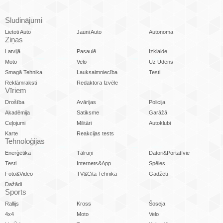
Sludinājumi
Lietoti Auto
Jauni Auto
Autonoma
Ziņas
Latvijā
Pasaulē
Izklaide
Moto
Velo
Uz Ūdens
Smagā Tehnika
Lauksaimniecība
Testi
Reklāmraksti
Redaktora Izvēle
Vīriem
Drošība
Avārijas
Policija
Akadēmija
Satiksme
Garāžā
Ceļojumi
Militāri
Autoklubi
Karte
Reakcijas tests
Tehnoloģijas
Enerģētika
Tālruņi
Datori&Portatīvie
Testi
Internets&App
Spēles
Foto&Video
TV&Cita Tehnika
Gadžeti
Dažādi
Sports
Rallijs
Kross
Šoseja
4x4
Moto
Velo