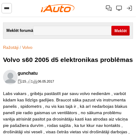
Meklēt forumā
Ražotāji
/
Volvo
Volvo s60 2005 d5 elektronikas problēmas
gunchatu
15
1
06.05.2017
Labs vakars , gribēju pastāstīt par savu volvo nedienām , varbūt
kādam kas līdzīgs gadījies. Braucot sāka pazust vis instrumenta
panelis , spidometrs , nu vis kas tajā ir , kā arī nedarbojas blakus
panelī pie radio gaismas un ventilātors , no sākuma problēmu
varēja atrisināt pasitot pa drosinātāju kasti kas atrodas aiz vāciņa
pie pašažiera durvīm , rodas sajūta , ka tur kkur nav kontakts ,
drošinātāji visi veseli , visas četrās vietas visi drošinātāji darbojas ,