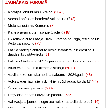
JAUNĀKAIS FORUMĀ
Krievijas iebrukums Ukrainā!
(9042)
Vecas konfektes bērniem! Vai tas ir ok?
(3)
Moto salidojums Ķemeros
(8)
Kārtējā avārija Jūrmalā pie Circle K
(18)
Eksotiskie auto Latvijā 2026 – varenauto Rīgā, reti auto un
iAuto carspotting
(79)
Latvijā sadeg elektroauto biroja stāvvietā, cik droši tie ir
daudzstāvu stāvvietās
(31)
Latvijas Gada auto 2027 - jaunu automobiļu konkurss
(36)
iAuto čats - aktuālā dienas diskusija
(6011)
Vācijas ekonomiskā norieta sākums - 2024.gads
(48)
Volkswagen jaunajiem dzinējiem zūd jauda, ko darīt?
(44)
Šofera dienasgrāmata.
(5307)
Degvielas cenas Latvijā un pasaulē
(535)
Vai Vācija atjaunos slēgto atomelektrostaciju darbību?
(16)