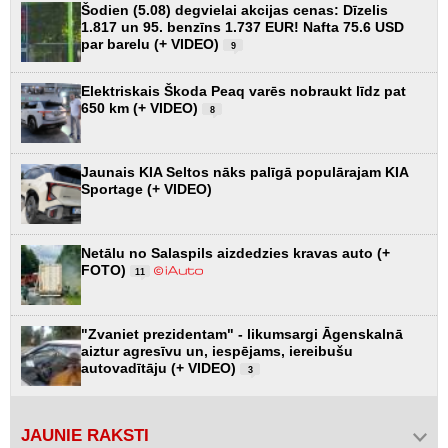
Šodien (5.08) degvielai akcijas cenas: Dīzelis
1.817 un 95. benzīns 1.737 EUR! Nafta 75.6 USD
par barelu (+ VIDEO)
9
Elektriskais Škoda Peaq varēs nobraukt līdz pat
650 km (+ VIDEO)
8
Jaunais KIA Seltos nāks palīgā populārajam KIA
Sportage (+ VIDEO)
Netālu no Salaspils aizdedzies kravas auto (+
FOTO)
11
"Zvaniet prezidentam" - likumsargi Āgenskalnā
aiztur agresīvu un, iespējams, iereibušu
autovadītāju (+ VIDEO)
3
JAUNIE RAKSTI