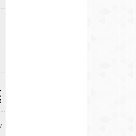
7
D
)
V