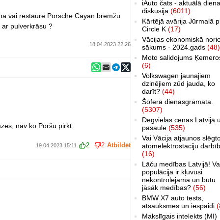
iAuto čats - aktuālā dien
diskusija
(6011)
maina vai restaurē Porsche Cayan bremžu
Kārtējā avārija Jūrmalā p
 ar pulverkrāsu ?
Circle K
(17)
Vācijas ekonomiskā nori
18.04.2023 22:26
sākums - 2024.gads
(48)
Moto salidojums Ķemero
(6)
Volkswagen jaunajiem
dzinējiem zūd jauda, ko
darīt?
(44)
Šofera dienasgrāmata.
(5307)
Degvielas cenas Latvijā 
zes, nav ko Poršu pirkt
pasaulē
(535)
Vai Vācija atjaunos slēgt
2
2
Atbildēt
atomelektrostaciju darbī
19.04.2023 15:11
(16)
Lāču medības Latvijā! Va
populācija ir kļuvusi
nekontrolējama un būtu
jāsāk medības?
(56)
BMW X7 auto tests,
atsauksmes un iespaidi
(
Makslīgais intelekts (MI)