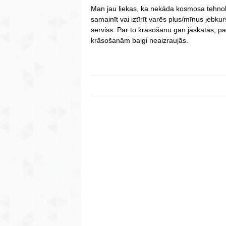
Man jau liekas, ka nekāda kosmosa tehnolo
samainīt vai iztīrīt varēs plus/mīnus jebku
serviss. Par to krāsošanu gan jāskatās, par
krāsošanām baigi neaizraujās.