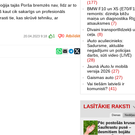
(177)
ģija tajās Porša bremzēs nav, līdz ar to
BMW F10 un X5 (E70/F1
rš kaut cik sakarīgs un profesionāls
remonts: dzinēja ķēžu
asti tie, kas skrūvē tehniku, ar
maiņa un diagnostika Rī
atsauksmes
(7)
Dīvaini transportlīdzekļi 
ceļa.
(8)
1
0
Atbildēt
20.04.2023 9:18
iAuto aculiecinieks:
Sadursme, aktuālie
negadījumi un policijas
darbs, sūti video (LIVE)
(28)
Jaunā iAuto.lv mobilā
versija 2026
(27)
Gaismas auto
(27)
Vai tiešām latvieši ir
komunisti?
(41)
LASĪTĀKIE RAKSTI
Dienas
Nedēļas
Pēc postošās krusa
Saulkrastu pusē –
desmitiem bojātu