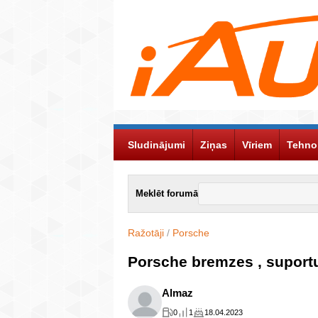
Sludinājumi
Ziņas
Vīriem
Tehno
Meklēt forumā
Ražotāji
/
Porsche
Porsche bremzes , suportu
Almaz
0
1
18.04.2023