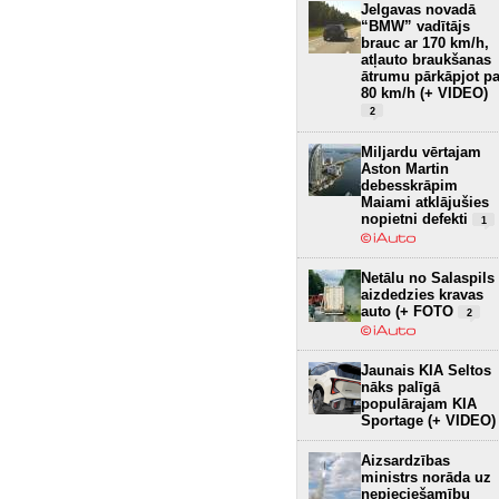
Jelgavas novadā
“BMW” vadītājs
brauc ar 170 km/h,
atļauto braukšanas
ātrumu pārkāpjot pa
80 km/h (+ VIDEO)
2
Miljardu vērtajam
Aston Martin
debesskrāpim
Maiami atklājušies
nopietni defekti
1
Netālu no Salaspils
aizdedzies kravas
auto (+ FOTO
2
Jaunais KIA Seltos
nāks palīgā
populārajam KIA
Sportage (+ VIDEO)
Aizsardzības
ministrs norāda uz
nepieciešamību