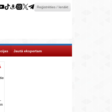
Reģistrēties / Ienākt
cijas
Jautā ekspertam
Ā
tie
-
ss