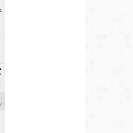
ā
s
a
u