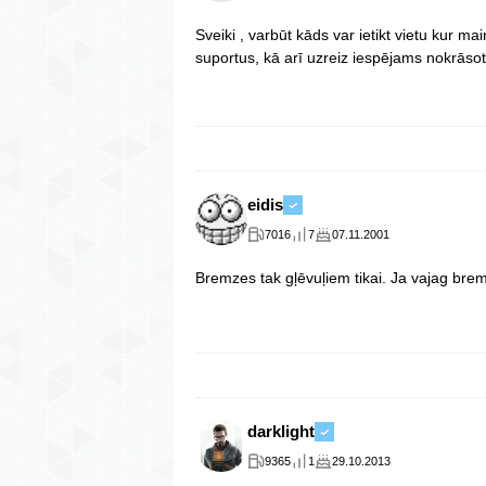
Sveiki , varbūt kāds var ietikt vietu kur 
suportus, kā arī uzreiz iespējams nokrāsot
eidis
7016
7
07.11.2001
Bremzes tak gļēvuļiem tikai. Ja vajag brem
darklight
9365
1
29.10.2013