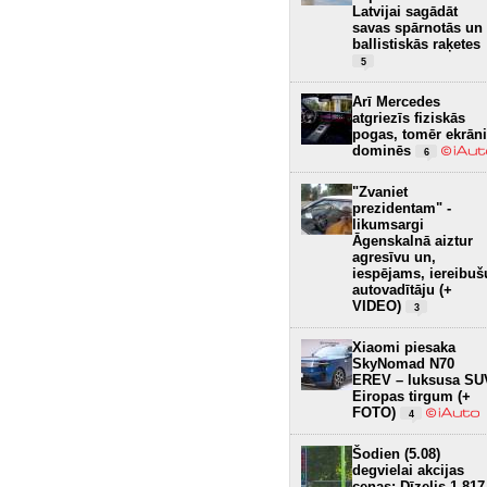
Latvijai sagādāt
savas spārnotās un
ballistiskās raķetes
5
Arī Mercedes
atgriezīs fiziskās
pogas, tomēr ekrāni
dominēs
6
"Zvaniet
prezidentam" -
likumsargi
Āgenskalnā aiztur
agresīvu un,
iespējams, iereibuš
autovadītāju (+
VIDEO)
3
Xiaomi piesaka
SkyNomad N70
EREV – luksusa SU
Eiropas tirgum (+
FOTO)
4
Šodien (5.08)
degvielai akcijas
cenas: Dīzelis 1.817