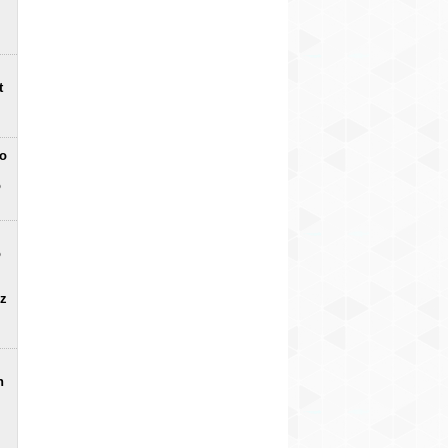
t
no
o
o
uz
n