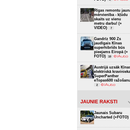
Rīgas remontu jaun
mērvienība - kļūdu
skaits uz vienu
metru darbu! (+
VIDEO)
7
Gandrīz 900 Zs
jaudīgais Ķīnas
superhibrīds būs
pieejams Eiropā (+
FOTO)
10
Austrijā uzsāk Ķīna
elektriskā kraviniek
SuperPanther
eTopas600 ražošan
2
JAUNIE RAKSTI
Jaunais Subaru
Uncharted (+FOTO)