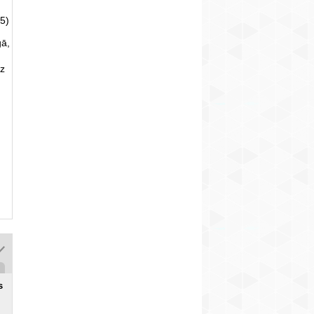
5)
gā,
uz
s