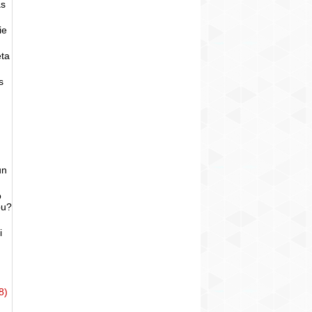
as
ie
eta
s
un
o
bu?
i
8)