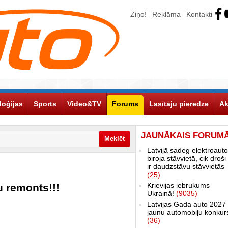
Ziņo!
Reklāma
Kontakti
loģijas
Sports
Video&TV
Forums
Lasītāju pieredze
Ak
JAUNĀKAIS FORUM
Latvijā sadeg elektroauto
biroja stāvvietā, cik droši 
ir daudzstāvu stāvvietās
(25)
Krievijas iebrukums
 remonts!!!
Ukrainā!
(9035)
Latvijas Gada auto 2027 
jaunu automobiļu konkur
(36)