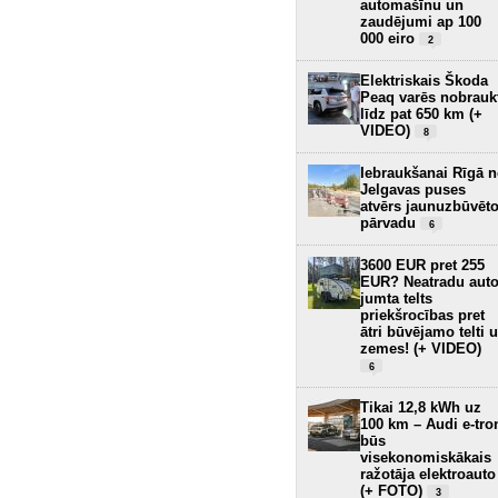
automašīnu un
zaudējumi ap 100
000 eiro
2
Elektriskais Škoda
Peaq varēs nobrauk
līdz pat 650 km (+
VIDEO)
8
Iebraukšanai Rīgā 
Jelgavas puses
atvērs jaunuzbūvēt
pārvadu
6
3600 EUR pret 255
EUR? Neatradu aut
jumta telts
priekšrocības pret
ātri būvējamo telti 
zemes! (+ VIDEO)
6
Tikai 12,8 kWh uz
100 km – Audi e-tro
būs
visekonomiskākais
ražotāja elektroauto
(+ FOTO)
3