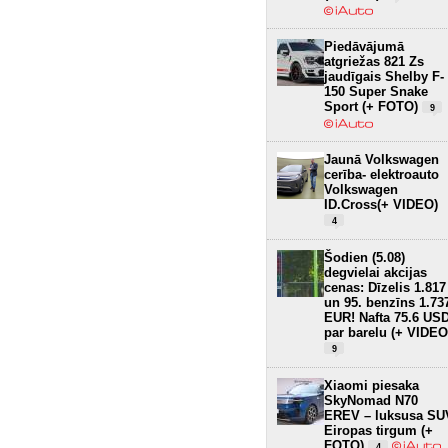
Piedāvājumā
atgriežas 821 Zs
jaudīgais Shelby F-
150 Super Snake
Sport (+ FOTO)
9
Jaunā Volkswagen
cerība- elektroauto
Volkswagen
ID.Cross(+ VIDEO)
4
Šodien (5.08)
degvielai akcijas
cenas: Dīzelis 1.817
un 95. benzīns 1.73
EUR! Nafta 75.6 US
par barelu (+ VIDEO
9
Xiaomi piesaka
SkyNomad N70
EREV – luksusa SU
Eiropas tirgum (+
FOTO)
4