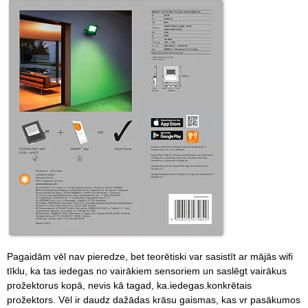
Pagaidām vēl nav pieredze, bet teorētiski var sasistīt ar mājās wifi
tīklu, ka tas iedegas no vairākiem sensoriem un saslēgt vairākus
prožektorus kopā, nevis kā tagad, ka.iedegas.konkrētais
prožektors. Vēl ir daudz dažādas krāsu gaismas, kas vr pasākumos