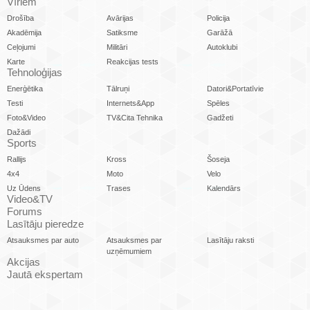
Vīriem
Drošība
Avārijas
Policija
Akadēmija
Satiksme
Garāžā
Ceļojumi
Militāri
Autoklubi
Karte
Reakcijas tests
Tehnoloģijas
Enerģētika
Tālruņi
Datori&Portatīvie
Testi
Internets&App
Spēles
Foto&Video
TV&Cita Tehnika
Gadžeti
Dažādi
Sports
Rallijs
Kross
Šoseja
4x4
Moto
Velo
Uz Ūdens
Trases
Kalendārs
Video&TV
Forums
Lasītāju pieredze
Atsauksmes par auto
Atsauksmes par
Lasītāju raksti
uzņēmumiem
Akcijas
Jautā ekspertam