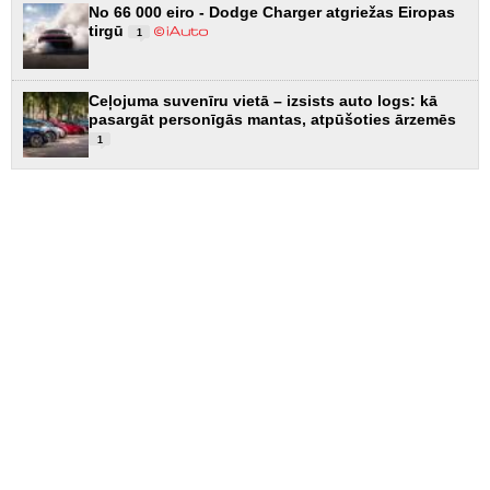
No 66 000 eiro - Dodge Charger atgriežas Eiropas
tirgū
1
Ceļojuma suvenīru vietā – izsists auto logs: kā
pasargāt personīgās mantas, atpūšoties ārzemēs
1