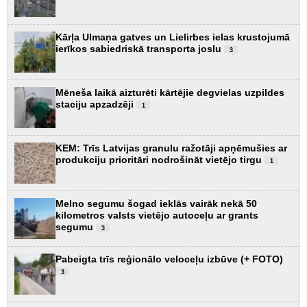
Kārļa Ulmaņa gatves un Lielirbes ielas krustojumā
ierīkos sabiedriskā transporta joslu
3
Mēneša laikā aizturēti kārtējie degvielas uzpildes
staciju apzadzēji
1
KEM: Trīs Latvijas granulu ražotāji apņēmušies ar
produkciju prioritāri nodrošināt vietējo tirgu
1
Melno segumu šogad ieklās vairāk nekā 50
kilometros valsts vietējo autoceļu ar grants
segumu
3
Pabeigta trīs reģionālo veloceļu izbūve (+ FOTO)
3