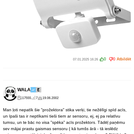
0
0
Atbildēt
07.01.2025 16:26
WALA
17555
7
19.06.2002
Man ļoti nepatīk šie "prožektora" stika verķi, tie nežēlīgi spīd acīs,
un īpaši tas ir neptīkami tieši tiem ar sensoru, ej, ej pa relatīvu
tumsu, un te bāc no visa "spēka" acīs prožektors. Tādēļ paņēmu
sev mājai prastu gaismas sensoru ( kā tumšs ārā - tā ieslēdz