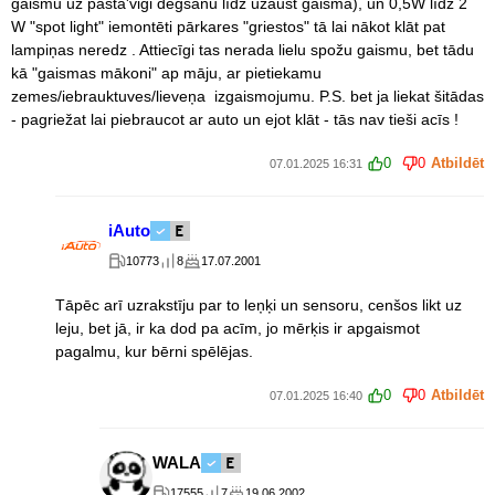
gaismu uz pastā'vigi degšanu līdz uzaust gaisma), un 0,5W līdz 2
W "spot light" iemontēti pārkares "griestos" tā lai nākot klāt pat
lampiņas neredz . Attiecīgi tas nerada lielu spožu gaismu, bet tādu
kā "gaismas mākoni" ap māju, ar pietiekamu
zemes/iebrauktuves/lieveņa izgaismojumu. P.S. bet ja liekat šitādas
- pagriežat lai piebraucot ar auto un ejot klāt - tās nav tieši acīs !
0
0
Atbildēt
07.01.2025 16:31
iAuto
10773
8
17.07.2001
Tāpēc arī uzrakstīju par to leņķi un sensoru, cenšos likt uz
leju, bet jā, ir ka dod pa acīm, jo mērķis ir apgaismot
pagalmu, kur bērni spēlējas.
0
0
Atbildēt
07.01.2025 16:40
WALA
17555
7
19.06.2002