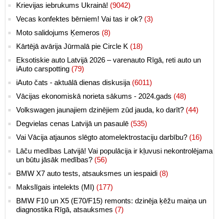
Krievijas iebrukums Ukrainā!
(9042)
Vecas konfektes bērniem! Vai tas ir ok?
(3)
Moto salidojums Ķemeros
(8)
Kārtējā avārija Jūrmalā pie Circle K
(18)
Eksotiskie auto Latvijā 2026 – varenauto Rīgā, reti auto un
iAuto carspotting
(79)
iAuto čats - aktuālā dienas diskusija
(6011)
Vācijas ekonomiskā norieta sākums - 2024.gads
(48)
Volkswagen jaunajiem dzinējiem zūd jauda, ko darīt?
(44)
Degvielas cenas Latvijā un pasaulē
(535)
Vai Vācija atjaunos slēgto atomelektrostaciju darbību?
(16)
Lāču medības Latvijā! Vai populācija ir kļuvusi nekontrolējama
un būtu jāsāk medības?
(56)
BMW X7 auto tests, atsauksmes un iespaidi
(8)
Makslīgais intelekts (MI)
(177)
BMW F10 un X5 (E70/F15) remonts: dzinēja ķēžu maiņa un
diagnostika Rīgā, atsauksmes
(7)