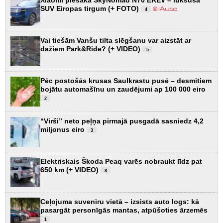
SUV Eiropas tirgum (+ FOTO)
4
Vai tiešām Vanšu tilta slēgšanu var aizstāt ar
dažiem Park&Ride? (+ VIDEO)
5
Pēc postošās krusas Saulkrastu pusē – desmitiem
bojātu automašīnu un zaudējumi ap 100 000 eiro
2
“Virši” neto peļņa pirmajā pusgadā sasniedz 4,2
miljonus eiro
3
Elektriskais Škoda Peaq varēs nobraukt līdz pat
650 km (+ VIDEO)
8
Ceļojuma suvenīru vietā – izsists auto logs: kā
pasargāt personīgās mantas, atpūšoties ārzemēs
1