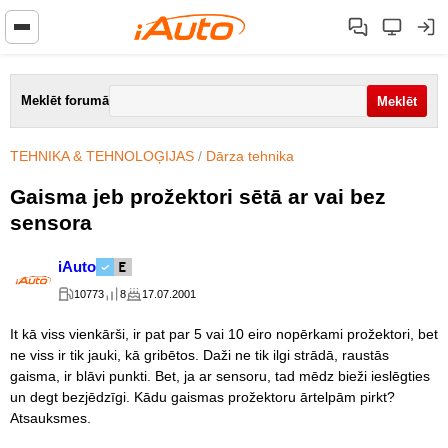
Meklēt forumā
TEHNIKA & TEHNOLOĢIJAS
/
Dārza tehnika
Gaisma jeb prožektori sētā ar vai bez
sensora
iAuto
10773
8
17.07.2001
It kā viss vienkārši, ir pat par 5 vai 10 eiro nopērkami prožektori, bet
ne viss ir tik jauki, kā gribētos. Daži ne tik ilgi strādā, raustās
gaisma, ir blāvi punkti. Bet, ja ar sensoru, tad mēdz bieži ieslēgties
un degt bezjēdzīgi. Kādu gaismas prožektoru ārtelpām pirkt?
Atsauksmes.