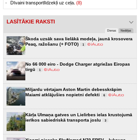
Dīvaini transportlīdzekļi uz ceļa.
(8)
LASĪTĀKIE RAKSTI
Dienas
Nedēļas
Škoda uzsāk sava lielākā modeļa, jaunā krosovera
Peaq, ražošanu (+ FOTO)
1
No 66 000 eiro - Dodge Charger atgriežas Eiropas
tirgū
1
Miljardu vērtajam Aston Martin debesskrāpim
Maiami atklājušies nopietni defekti
6
Kārļa Ulmaņa gatves un Lielirbes ielas krustojumā
ierīkos sabiedriskā transporta joslu
3
Xiaomi piesaka SkyNomad N70 EREV – luksusa