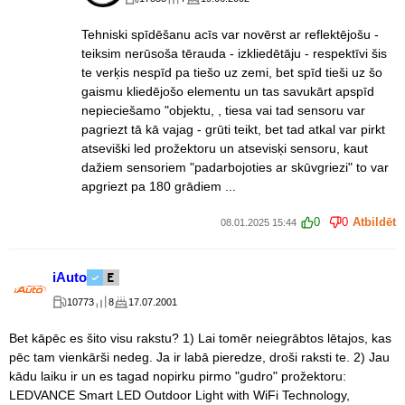
Tehniski spīdēšanu acīs var novērst ar reflektējošu -
teiksim nerūsoša tērauda - izkliedētāju - respektīvi šis
te verķis nespīd pa tiešo uz zemi, bet spīd tieši uz šo
gaismu kliedējošo elementu un tas savukārt apspīd
nepieciešamo "objektu, , tiesa vai tad sensoru var
pagriezt tā kā vajag - grūti teikt, bet tad atkal var pirkt
atseviški led prožektoru un atsevisķi sensoru, kaut
dažiem sensoriem "padarbojoties ar skūvgriezi" to var
apgriezt pa 180 grādiem ...
0
0
Atbildēt
08.01.2025 15:44
iAuto
10773
8
17.07.2001
Bet kāpēc es šito visu rakstu? 1) Lai tomēr neiegrābtos lētajos, kas
pēc tam vienkārši nedeg. Ja ir labā pieredze, droši raksti te. 2) Jau
kādu laiku ir un es tagad nopirku pirmo "gudro" prožektoru:
LEDVANCE Smart LED Outdoor Light with WiFi Technology,