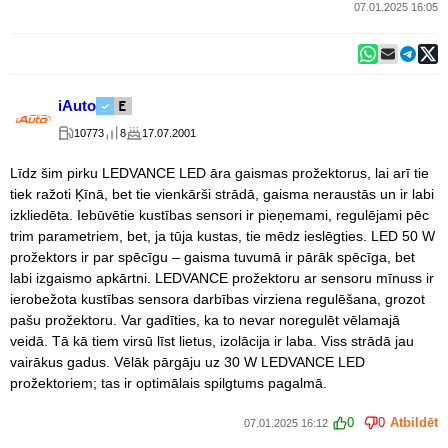
07.01.2025 16:05
iAuto
10773
8
17.07.2001
Līdz šim pirku LEDVANCE LED āra gaismas prožektorus, lai arī tie
tiek ražoti Ķīnā, bet tie vienkārši strādā, gaisma neraustās un ir labi
izkliedēta. Iebūvētie kustības sensori ir pieņemami, regulējami pēc
trim parametriem, bet, ja tūja kustas, tie mēdz ieslēgties. LED 50 W
prožektors ir par spēcīgu – gaisma tuvumā ir pārāk spēcīga, bet
labi izgaismo apkārtni. LEDVANCE prožektoru ar sensoru mīnuss ir
ierobežota kustības sensora darbības virziena regulēšana, grozot
pašu prožektoru. Var gadīties, ka to nevar noregulēt vēlamajā
veidā. Tā kā tiem virsū līst lietus, izolācija ir laba. Viss strādā jau
vairākus gadus. Vēlāk pārgāju uz 30 W LEDVANCE LED
prožektoriem; tas ir optimālais spilgtums pagalmā.
0
0
Atbildēt
07.01.2025 16:12