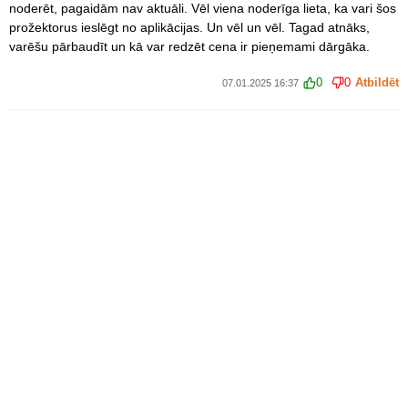
noderēt, pagaidām nav aktuāli. Vēl viena noderīga lieta, ka vari šos
prožektorus ieslēgt no aplikācijas. Un vēl un vēl. Tagad atnāks,
varēšu pārbaudīt un kā var redzēt cena ir pieņemami dārgāka.
0
0
Atbildēt
07.01.2025 16:37