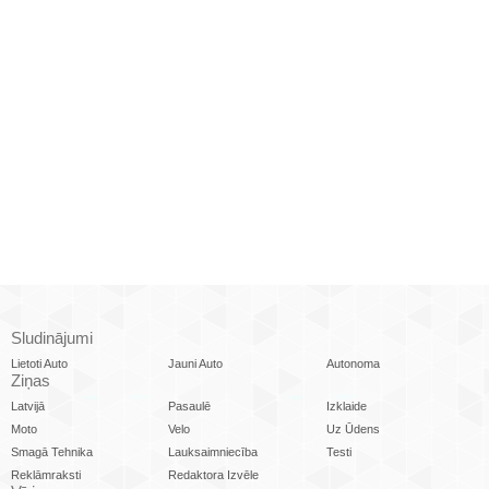
Sludinājumi
Lietoti Auto
Jauni Auto
Autonoma
Ziņas
Latvijā
Pasaulē
Izklaide
Moto
Velo
Uz Ūdens
Smagā Tehnika
Lauksaimniecība
Testi
Reklāmraksti
Redaktora Izvēle