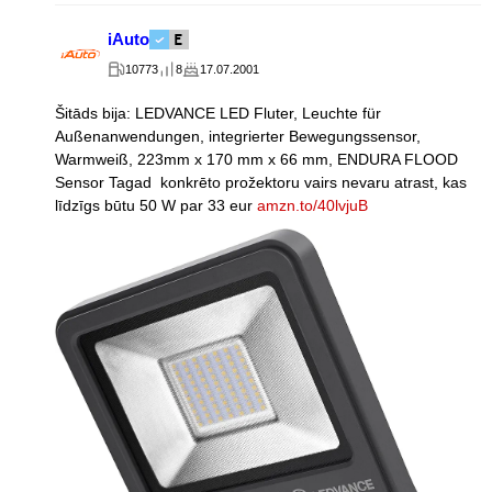
iAuto
10773
8
17.07.2001
Šitāds bija: LEDVANCE LED Fluter, Leuchte für
Außenanwendungen, integrierter Bewegungssensor,
Warmweiß, 223mm x 170 mm x 66 mm, ENDURA FLOOD
Sensor Tagad konkrēto prožektoru vairs nevaru atrast, kas
līdzīgs būtu 50 W par 33 eur
amzn.to/40lvjuB