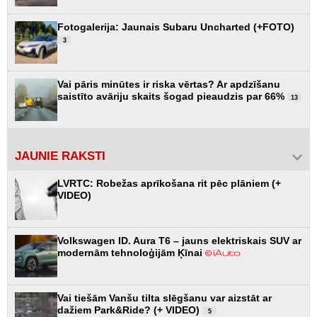
Fotogalerija: Jaunais Subaru Uncharted (+FOTO)
3
Vai pāris minūtes ir riska vērtas? Ar apdzīšanu
saistīto avāriju skaits šogad pieaudzis par 66%
13
JAUNIE RAKSTI
LVRTC: Robežas aprīkošana rit pēc plāniem (+
VIDEO)
Volkswagen ID. Aura T6 – jauns elektriskais SUV ar
modernām tehnoloģijām Ķīnai
Vai tiešām Vanšu tilta slēgšanu var aizstāt ar
dažiem Park&Ride? (+ VIDEO)
5