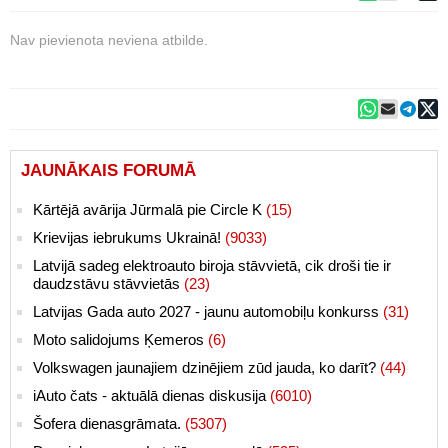
Nav pievienota neviena atbilde.
JAUNĀKAIS FORUMĀ
Kārtējā avārija Jūrmalā pie Circle K
(15)
Krievijas iebrukums Ukrainā!
(9033)
Latvijā sadeg elektroauto biroja stāvvietā, cik droši tie ir
daudzstāvu stāvvietās
(23)
Latvijas Gada auto 2027 - jaunu automobiļu konkurss
(31)
Moto salidojums Ķemeros
(6)
Volkswagen jaunajiem dzinējiem zūd jauda, ko darīt?
(44)
iAuto čats - aktuālā dienas diskusija
(6010)
Šofera dienasgrāmata.
(5307)