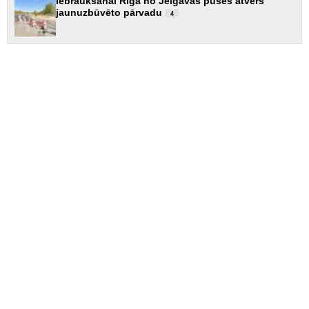
Iebraukšanai Rīgā no Jelgavas puses atvērs
jaunuzbūvēto pārvadu
4