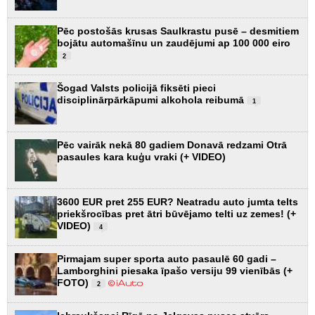
Pēc postošās krusas Saulkrastu pusē – desmitiem
bojātu automašīnu un zaudējumi ap 100 000 eiro
2
Šogad Valsts policijā fiksēti pieci
disciplinārpārkāpumi alkohola reibumā
1
Pēc vairāk nekā 80 gadiem Donavā redzami Otrā
pasaules kara kuģu vraki (+ VIDEO)
3600 EUR pret 255 EUR? Neatradu auto jumta telts
priekšrocības pret ātri būvējamo telti uz zemes! (+
VIDEO)
4
Pirmajam super sporta auto pasaulē 60 gadi –
Lamborghini piesaka īpašo versiju 99 vienībās (+
FOTO)
2