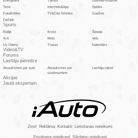
Enerģētika
Tālruņi
Datori&Portatīvie
Testi
Internets&App
Spēles
Foto&Video
TV&Cita Tehnika
Gadžeti
Dažādi
Sports
Rallijs
Kross
Šoseja
4x4
Moto
Velo
Uz Ūdens
Trases
Kalendārs
Video&TV
Forums
Lasītāju pieredze
Atsauksmes par auto
Atsauksmes par
Lasītāju raksti
uzņēmumiem
Akcijas
Jautā ekspertam
Ziņo!
Reklāma
Kontakti
Lietošanas noteikumi
Privātuma noteikumi
Sīkdatņu noteikumi