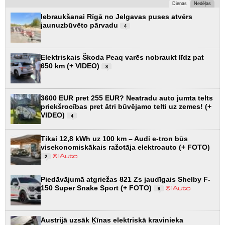
Dienas
Nedēļas
Iebraukšanai Rīgā no Jelgavas puses atvērs
jaunuzbūvēto pārvadu
4
Elektriskais Škoda Peaq varēs nobraukt līdz pat
650 km (+ VIDEO)
8
3600 EUR pret 255 EUR? Neatradu auto jumta telts
priekšrocības pret ātri būvējamo telti uz zemes! (+
VIDEO)
4
Tikai 12,8 kWh uz 100 km – Audi e-tron būs
visekonomiskākais ražotāja elektroauto (+ FOTO)
2
Piedāvājumā atgriežas 821 Zs jaudīgais Shelby F-
150 Super Snake Sport (+ FOTO)
9
Austrijā uzsāk Ķīnas elektriskā kravinieka