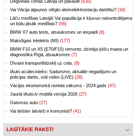
Degvielas cenas Latvijā un pasaulē
(535)
Vai Vācija atjaunos slēgto atomelektrostaciju darbību?
(16)
Lāču medības Latvijā! Vai populācija ir kļuvusi nekontrolējama
un būtu jāsāk medības?
(56)
BMW X7 auto tests, atsauksmes un iespaidi
(8)
Makslīgais intelekts (MI)
(177)
BMW F10 un X5 (E70/F15) remonts: dzinēja ķēžu maiņa un
diagnostika Rīgā, atsauksmes
(7)
Dīvaini transportlīdzekļi uz ceļa.
(8)
iAuto aculiecinieks: Sadursme, aktuālie negadījumi un
policijas darbs, sūti video (LIVE)
(28)
Vācijas ekonomiskā norieta sākums - 2024.gads
(47)
Jaunā iAuto.lv mobilā versija 2026
(27)
Gaismas auto
(27)
Vai tiešām latvieši ir komunisti?
(41)
LASĪTĀKIE RAKSTI