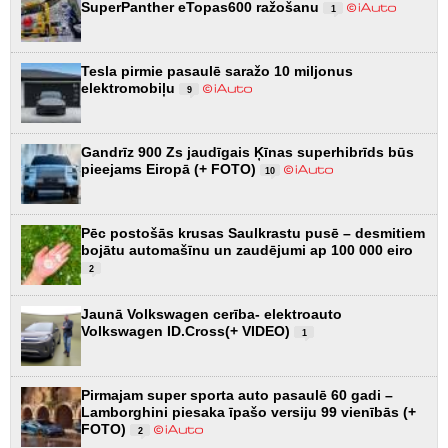
SuperPanther eTopas600 ražošanu
1
Tesla pirmie pasaulē saražo 10 miljonus
elektromobiļu
9
Gandrīz 900 Zs jaudīgais Ķīnas superhibrīds būs
pieejams Eiropā (+ FOTO)
10
Pēc postošās krusas Saulkrastu pusē – desmitiem
bojātu automašīnu un zaudējumi ap 100 000 eiro
2
Jaunā Volkswagen cerība- elektroauto
Volkswagen ID.Cross(+ VIDEO)
1
Pirmajam super sporta auto pasaulē 60 gadi –
Lamborghini piesaka īpašo versiju 99 vienībās (+
FOTO)
2