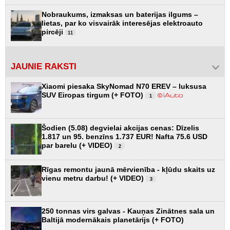
Nobraukums, izmaksas un baterijas ilgums –
lietas, par ko visvairāk interesējas elektroauto
pircēji
11
JAUNIE RAKSTI
Xiaomi piesaka SkyNomad N70 EREV – luksusa
SUV Eiropas tirgum (+ FOTO)
1
Šodien (5.08) degvielai akcijas cenas: Dīzelis
1.817 un 95. benzīns 1.737 EUR! Nafta 75.6 USD
par barelu (+ VIDEO)
2
Rīgas remontu jaunā mērvienība - kļūdu skaits uz
vienu metru darbu! (+ VIDEO)
3
250 tonnas virs galvas - Kauņas Zinātnes sala un
Baltijā modernākais planetārijs (+ FOTO)