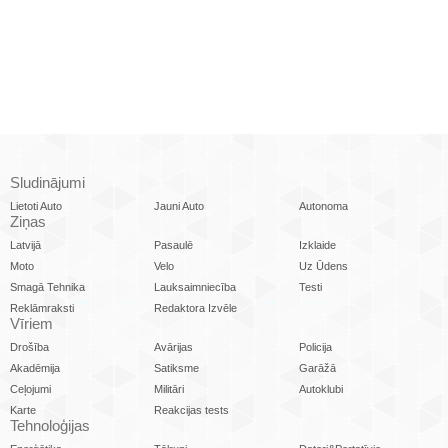
Sludinājumi
Lietoti Auto
Jauni Auto
Autonoma
Ziņas
Latvijā
Pasaulē
Izklaide
Moto
Velo
Uz Ūdens
Smagā Tehnika
Lauksaimniecība
Testi
Reklāmraksti
Redaktora Izvēle
Vīriem
Drošība
Avārijas
Policija
Akadēmija
Satiksme
Garāžā
Ceļojumi
Militāri
Autoklubi
Karte
Reakcijas tests
Tehnoloģijas