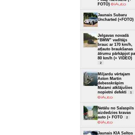
FOTO)
Jaunais Subaru
Uncharted (+FOTO)
Jelgavas novadā
“BMW” vadītājs
brauc ar 170 km/h,
atļauto braukšanas
ātrumu pārkāpjot pa
80 km/h (+ VIDEO)
2
Miljardu vērtajam
Aston Martin
debesskrāpim
Maiami atklājušies
nopietni defekti
1
Netālu no Salaspils
aizdedzies kravas
auto (+ FOTO
2
Jaunais KIA Seltos