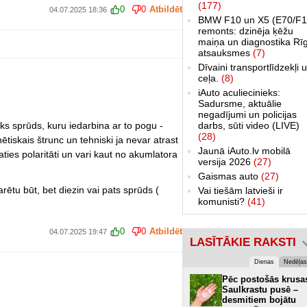
(177)
0
0
Atbildēt
04.07.2025 18:36
BMW F10 un X5 (E70/F1
remonts: dzinēja ķēžu
maiņa un diagnostika Rī
atsauksmes
(7)
Dīvaini transportlīdzekļi 
ceļa.
(8)
iAuto aculiecinieks:
Sadursme, aktuālie
negadījumi un policijas
sks sprūds, kuru iedarbina ar to pogu -
darbs, sūti video (LIVE)
(28)
ētiskais štrunc un tehniski ja nevar atrast
Jaunā iAuto.lv mobilā
ties polaritāti un vari kaut no akumlatora
versija 2026
(27)
Gaismas auto
(27)
rētu būt, bet diezin vai pats sprūds (
Vai tiešām latvieši ir
komunisti?
(41)
0
0
Atbildēt
04.07.2025 19:47
LASĪTĀKIE RAKSTI
Dienas
Nedēļas
Pēc postošās krusa
Saulkrastu pusē –
desmitiem bojātu