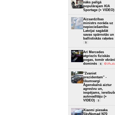
nāks palīgā
populārajam KIA
Sportage (+ VIDEO)
Aizsardzības
ministrs norāda uz
nepieciešamību
Latvijai sagādāt
savas spārnotās un
ballistiskās raķetes
5
Arī Mercedes
atgriezīs fiziskās
pogas, tomēr ekrāni
dominēs
6
"Zvaniet
prezidentam" -
likumsargi
Āgenskalnā aiztur
agresīvu un,
iespējams, iereibuš
autovadītāju (+
VIDEO)
3
Xiaomi piesaka
SkyNomad N70