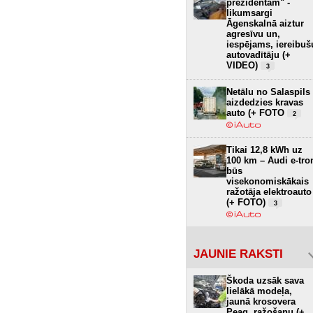
prezidentam" -
likumsargi
Āgenskalnā aiztur
agresīvu un,
iespējams, iereibuš
autovadītāju (+
VIDEO)
3
Netālu no Salaspils
aizdedzies kravas
auto (+ FOTO
2
Tikai 12,8 kWh uz
100 km – Audi e-tro
būs
visekonomiskākais
ražotāja elektroauto
(+ FOTO)
3
JAUNIE RAKSTI
Škoda uzsāk sava
lielākā modeļa,
jaunā krosovera
Peaq, ražošanu (+