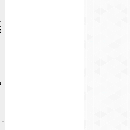
7
D
)
t