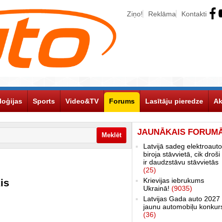
Ziņo!
Reklāma
Kontakti
loģijas
Sports
Video&TV
Forums
Lasītāju pieredze
Ak
JAUNĀKAIS FORUM
Latvijā sadeg elektroauto
biroja stāvvietā, cik droši 
ir daudzstāvu stāvvietās
(25)
Krievijas iebrukums
is
Ukrainā!
(9035)
Latvijas Gada auto 2027 
jaunu automobiļu konkur
(36)