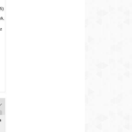
5)
gā,
uz
s