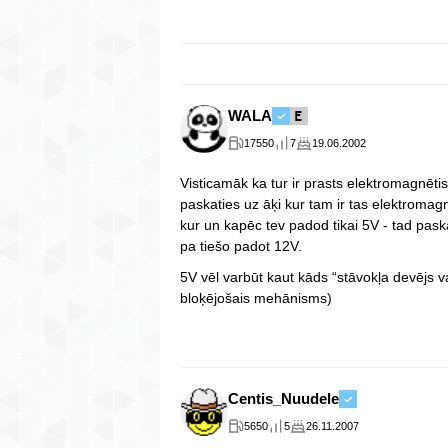
WALA
17550
7
19.06.2002
Visticamāk ka tur ir prasts elektromagnēti
paskaties uz āķi kur tam ir tas elektromagn
kur un kapēc tev padod tikai 5V - tad paska
pa tiešo padot 12V.
5V vēl varbūt kaut kāds “stāvokļa devējs va
bloķējošais mehānisms)
Centis_Nuudele
5650
5
26.11.2007