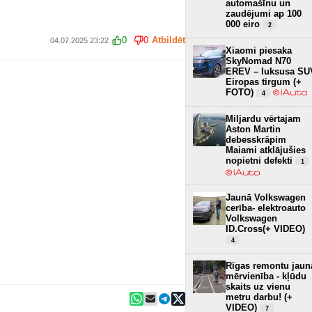
automašīnu un
zaudējumi ap 100
000 eiro
2
0
0
Atbildēt
04.07.2025 23:22
Xiaomi piesaka
SkyNomad N70
EREV – luksusa SU
Eiropas tirgum (+
FOTO)
4
Miljardu vērtajam
Aston Martin
debesskrāpim
Maiami atklājušies
nopietni defekti
1
Jaunā Volkswagen
cerība- elektroauto
Volkswagen
ID.Cross(+ VIDEO)
4
Rīgas remontu jaun
mērvienība - kļūdu
skaits uz vienu
metru darbu! (+
VIDEO)
7