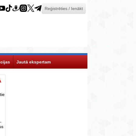
Reģistrēties / Ienākt
cijas
Jautā ekspertam
Ā
tie
-
ss