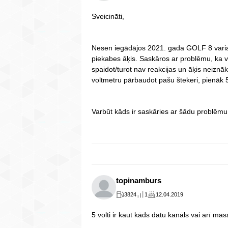
Sveicināti,
Nesen iegādājos 2021. gada GOLF 8 variant
piekabes āķis. Saskāros ar problēmu, ka 
spaidot/turot nav reakcijas un āķis neiznāk
voltmetru pārbaudot pašu štekeri, pienāk 5
Varbūt kāds ir saskāries ar šādu problēmu 
topinamburs
3824
1
12.04.2019
5 volti ir kaut kāds datu kanāls vai arī ma