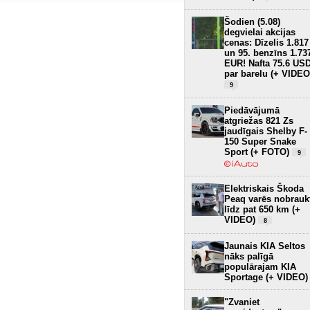
Šodien (5.08)
degvielai akcijas
cenas: Dīzelis 1.817
un 95. benzīns 1.73
EUR! Nafta 75.6 US
par barelu (+ VIDEO
9
Piedāvājumā
atgriežas 821 Zs
jaudīgais Shelby F-
150 Super Snake
Sport (+ FOTO)
9
Elektriskais Škoda
Peaq varēs nobrauk
līdz pat 650 km (+
VIDEO)
8
Jaunais KIA Seltos
nāks palīgā
populārajam KIA
Sportage (+ VIDEO)
"Zvaniet