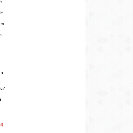
as
ie
eta
s
un
o
bu?
i
8)