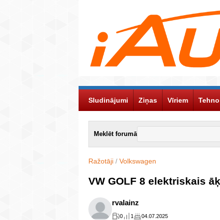
Sludinājumi
Ziņas
Vīriem
Tehno
Meklēt forumā
Ražotāji
/
Volkswagen
VW GOLF 8 elektriskais āķ
rvalainz
0
1
04.07.2025