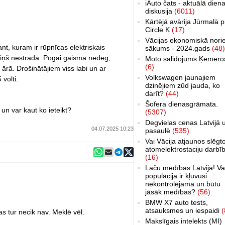
iAuto čats - aktuālā dien
diskusija
(6011)
Kārtējā avārija Jūrmalā p
Circle K
(17)
Vācijas ekonomiskā nori
, kuram ir rūpnīcas elektriskais
sākums - 2024.gads
(48)
viņš nestrādā. Pogai gaisma nedeg,
Moto salidojums Ķemero
(6)
 ārā. Drošinātājiem viss labi un ar
Volkswagen jaunajiem
 volti.
dzinējiem zūd jauda, ko
darīt?
(44)
Šofera dienasgrāmata.
un var kaut ko ieteikt?
(5307)
Degvielas cenas Latvijā 
04.07.2025 10:23
pasaulē
(535)
Vai Vācija atjaunos slēgt
atomelektrostaciju darbī
(16)
Lāču medības Latvijā! Va
populācija ir kļuvusi
nekontrolējama un būtu
jāsāk medības?
(56)
BMW X7 auto tests,
atsauksmes un iespaidi
(
sas tur necik nav. Meklē vēl.
Makslīgais intelekts (MI)