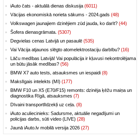
iAuto čats - aktuālā dienas diskusija
(6011)
Vācijas ekonomiskā norieta sākums - 2024.gads
(48)
Volkswagen jaunajiem dzinējiem zūd jauda, ko darīt?
(44)
Šofera dienasgrāmata.
(5307)
Degvielas cenas Latvijā un pasaulē
(535)
Vai Vācija atjaunos slēgto atomelektrostaciju darbību?
(16)
Lāču medības Latvijā! Vai populācija ir kļuvusi nekontrolējama
un būtu jāsāk medības?
(56)
BMW X7 auto tests, atsauksmes un iespaidi
(8)
Makslīgais intelekts (MI)
(177)
BMW F10 un X5 (E70/F15) remonts: dzinēja ķēžu maiņa un
diagnostika Rīgā, atsauksmes
(7)
Dīvaini transportlīdzekļi uz ceļa.
(8)
iAuto aculiecinieks: Sadursme, aktuālie negadījumi un
policijas darbs, sūti video (LIVE)
(28)
Jaunā iAuto.lv mobilā versija 2026
(27)