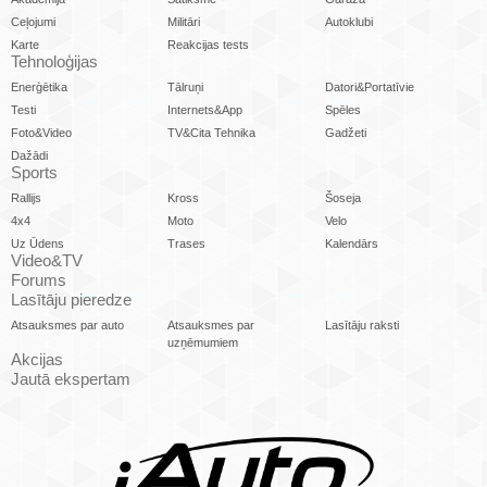
Ceļojumi
Militāri
Autoklubi
Karte
Reakcijas tests
Tehnoloģijas
Enerģētika
Tālruņi
Datori&Portatīvie
Testi
Internets&App
Spēles
Foto&Video
TV&Cita Tehnika
Gadžeti
Dažādi
Sports
Rallijs
Kross
Šoseja
4x4
Moto
Velo
Uz Ūdens
Trases
Kalendārs
Video&TV
Forums
Lasītāju pieredze
Atsauksmes par auto
Atsauksmes par
Lasītāju raksti
uzņēmumiem
Akcijas
Jautā ekspertam