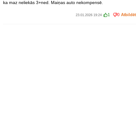
ka maz neliekās 3+ned. Maiņas auto nekompensē.
1
0
Atbildēt
23.01.2026 19:24