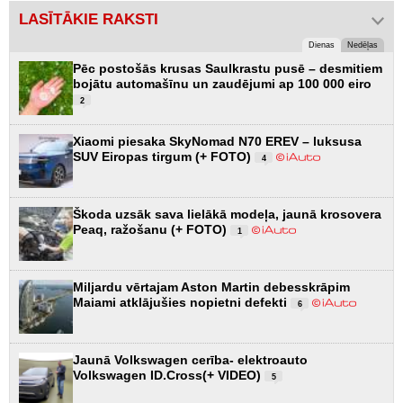
LASĪTĀKIE RAKSTI
Dienas
Nedēļas
Pēc postošās krusas Saulkrastu pusē – desmitiem
bojātu automašīnu un zaudējumi ap 100 000 eiro
2
Xiaomi piesaka SkyNomad N70 EREV – luksusa
SUV Eiropas tirgum (+ FOTO)
4
Škoda uzsāk sava lielākā modeļa, jaunā krosovera
Peaq, ražošanu (+ FOTO)
1
Miljardu vērtajam Aston Martin debesskrāpim
Maiami atklājušies nopietni defekti
6
Jaunā Volkswagen cerība- elektroauto
Volkswagen ID.Cross(+ VIDEO)
5