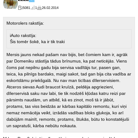
5081
1
26.02.2014
Motorolers rakstīja:
iAuto rakstīja:
Šis tomēr šokē, ka ir tik traki
Mersis jauns nekad pašam nav bijis, bet čomiem kam ir, agrāk
par Domeniku stāstīja tādus brīnumus, ka pat neticējās. Viens
čoms pat nepilnu gadu bija servisa vadītājs tur, pasen gan,
teica, ka pilnīgs bardaks, maigi sakot, tad gan bija cita vadība ar
eskortdāmu priekšgalā. Nu nav man ticības dīlerservisiem.
Atceros sievas Audi braucot kruīzā, peldēja apgriezieni,
dīlerservisā saku nav labi, tie tik nodzēš kļūdas katru reizi par
pārsimts naudām, un atbild, kā es zinot, moš tā ir jābūt,
protams, tas viss beidzās ar kārbas kapitālo remontu, kuri viņi
nemaz nemācēja veikt, izrādās vadības bloks gļukoja, ko arī
dabūjām mainīt, remonts, protams, štukās, būtu to konstatējuši
un sapratuši, kārba nebūtu nokauta.