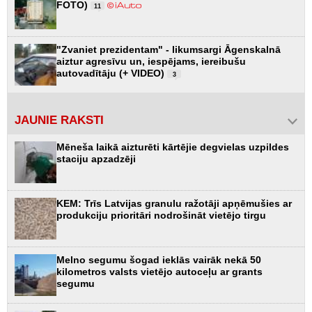
FOTO)
11
"Zvaniet prezidentam" - likumsargi Āgenskalnā
aiztur agresīvu un, iespējams, iereibušu
autovadītāju (+ VIDEO)
3
JAUNIE RAKSTI
Mēneša laikā aizturēti kārtējie degvielas uzpildes
staciju apzadzēji
KEM: Trīs Latvijas granulu ražotāji apņēmušies ar
produkciju prioritāri nodrošināt vietējo tirgu
Melno segumu šogad ieklās vairāk nekā 50
kilometros valsts vietējo autoceļu ar grants
segumu