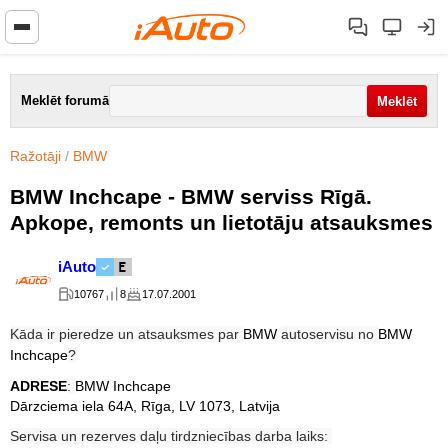
Meklēt forumā
Ražotāji
/
BMW
BMW Inchcape - BMW serviss Rīgā.
Apkope, remonts un lietotāju atsauksmes
iAuto
10767
8
17.07.2001
Kāda ir pieredze un atsauksmes par
BMW
autoservisu no
BMW
Inchcape
?
ADRESE
:
BMW Inchcape
Dārzciema iela 64A, Rīga, LV 1073, Latvija
Servisa un rezerves daļu tirdzniecības darba laiks: