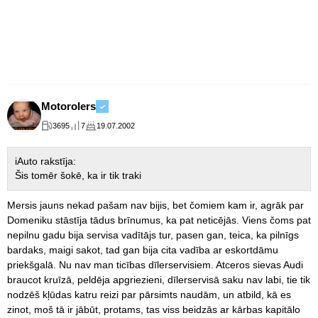
Motorolers
3695
7
19.07.2002
iAuto rakstīja:
Šis tomēr šokē, ka ir tik traki
Mersis jauns nekad pašam nav bijis, bet čomiem kam ir, agrāk par
Domeniku stāstīja tādus brīnumus, ka pat neticējās. Viens čoms pat
nepilnu gadu bija servisa vadītājs tur, pasen gan, teica, ka pilnīgs
bardaks, maigi sakot, tad gan bija cita vadība ar eskortdāmu
priekšgalā. Nu nav man ticības dīlerservisiem. Atceros sievas Audi
braucot kruīzā, peldēja apgriezieni, dīlerservisā saku nav labi, tie tik
nodzēš kļūdas katru reizi par pārsimts naudām, un atbild, kā es
zinot, moš tā ir jābūt, protams, tas viss beidzās ar kārbas kapitālo