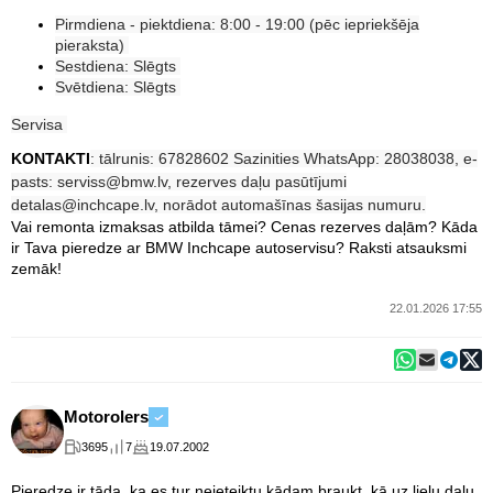
Pirmdiena - piektdiena: 8:00 - 19:00 (pēc iepriekšēja
pieraksta)
Sestdiena: Slēgts
Svētdiena: Slēgts
Servisa
KONTAKTI
: tālrunis: 67828602 Sazinities WhatsApp: 28038038, e-
pasts: serviss@bmw.lv, rezerves daļu pasūtījumi
detalas@inchcape.lv, norādot automašīnas šasijas numuru.
Vai remonta izmaksas atbilda tāmei? Cenas rezerves daļām? Kāda
ir Tava pieredze ar BMW Inchcape autoservisu? Raksti atsauksmi
zemāk!
22.01.2026 17:55
Motorolers
3695
7
19.07.2002
Pieredze ir tāda, ka es tur neieteiktu kādam braukt, kā uz lielu daļu