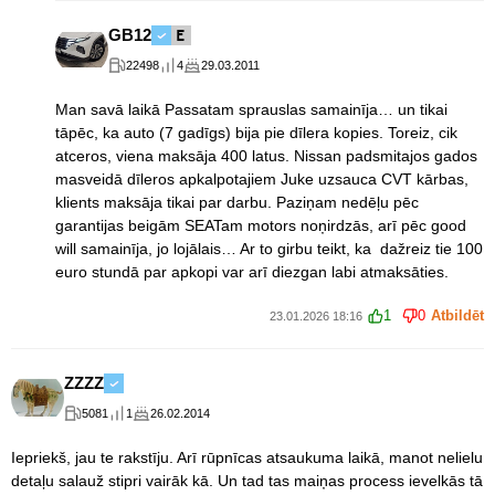
GB12
22498
4
29.03.2011
Man savā laikā Passatam sprauslas samainīja… un tikai
tāpēc, ka auto (7 gadīgs) bija pie dīlera kopies. Toreiz, cik
atceros, viena maksāja 400 latus. Nissan padsmitajos gados
masveidā dīleros apkalpotajiem Juke uzsauca CVT kārbas,
klients maksāja tikai par darbu. Paziņam nedēļu pēc
garantijas beigām SEATam motors noņirdzās, arī pēc good
will samainīja, jo lojālais… Ar to girbu teikt, ka dažreiz tie 100
euro stundā par apkopi var arī diezgan labi atmaksāties.
1
0
Atbildēt
23.01.2026 18:16
ZZZZ
5081
1
26.02.2014
Iepriekš, jau te rakstīju. Arī rūpnīcas atsaukuma laikā, manot nelielu
detaļu salauž stipri vairāk kā. Un tad tas maiņas process ievelkās tā