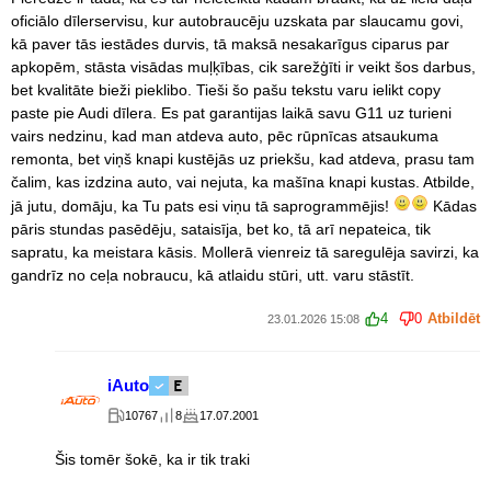
oficiālo dīlerservisu, kur autobraucēju uzskata par slaucamu govi,
kā paver tās iestādes durvis, tā maksā nesakarīgus ciparus par
apkopēm, stāsta visādas muļķības, cik sarežģīti ir veikt šos darbus,
bet kvalitāte bieži pieklibo. Tieši šo pašu tekstu varu ielikt copy
paste pie Audi dīlera. Es pat garantijas laikā savu G11 uz turieni
vairs nedzinu, kad man atdeva auto, pēc rūpnīcas atsaukuma
remonta, bet viņš knapi kustējās uz priekšu, kad atdeva, prasu tam
čalim, kas izdzina auto, vai nejuta, ka mašīna knapi kustas. Atbilde,
jā jutu, domāju, ka Tu pats esi viņu tā saprogrammējis!
Kādas
pāris stundas pasēdēju, sataisīja, bet ko, tā arī nepateica, tik
sapratu, ka meistara kāsis. Mollerā vienreiz tā saregulēja savirzi, ka
gandrīz no ceļa nobraucu, kā atlaidu stūri, utt. varu stāstīt.
4
0
Atbildēt
23.01.2026 15:08
iAuto
10767
8
17.07.2001
Šis tomēr šokē, ka ir tik traki