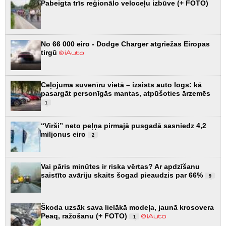
Pabeigta trīs reģionālo veloceļu izbūve (+ FOTO)
No 66 000 eiro - Dodge Charger atgriežas Eiropas
tirgū
Ceļojuma suvenīru vietā – izsists auto logs: kā
pasargāt personīgās mantas, atpūšoties ārzemēs
1
“Virši” neto peļņa pirmajā pusgadā sasniedz 4,2
miljonus eiro
2
Vai pāris minūtes ir riska vērtas? Ar apdzīšanu
saistīto avāriju skaits šogad pieaudzis par 66%
9
Škoda uzsāk sava lielākā modeļa, jaunā krosovera
Peaq, ražošanu (+ FOTO)
1