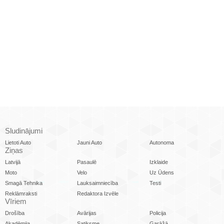
Sludinājumi
Lietoti Auto
Jauni Auto
Autonoma
Ziņas
Latvijā
Pasaulē
Izklaide
Moto
Velo
Uz Ūdens
Smagā Tehnika
Lauksaimniecība
Testi
Reklāmraksti
Redaktora Izvēle
Vīriem
Drošība
Avārijas
Policija
Akadēmija
Satiksme
Garāžā