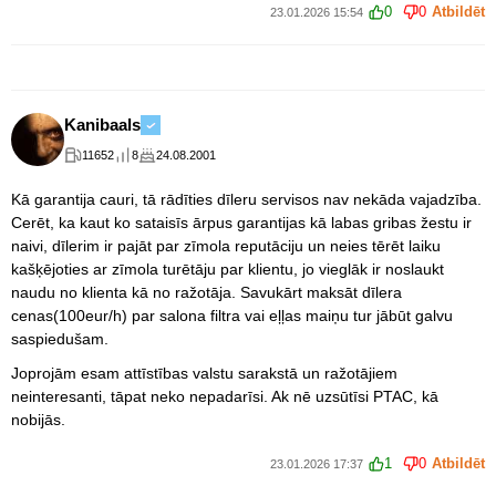
0
0
Atbildēt
23.01.2026 15:54
Kanibaals
11652
8
24.08.2001
Kā garantija cauri, tā rādīties dīleru servisos nav nekāda vajadzība.
Cerēt, ka kaut ko sataisīs ārpus garantijas kā labas gribas žestu ir
naivi, dīlerim ir pajāt par zīmola reputāciju un neies tērēt laiku
kašķējoties ar zīmola turētāju par klientu, jo vieglāk ir noslaukt
naudu no klienta kā no ražotāja. Savukārt maksāt dīlera
cenas(100eur/h) par salona filtra vai eļļas maiņu tur jābūt galvu
saspiedušam.
Joprojām esam attīstības valstu sarakstā un ražotājiem
neinteresanti, tāpat neko nepadarīsi. Ak nē uzsūtīsi PTAC, kā
nobijās.
1
0
Atbildēt
23.01.2026 17:37