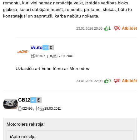
remontu, kuri viņi nemaz nemācēja veikt, izrādās vadības bloks
gļukoja, ko arī dabūjām mainīt, remonts, protams, štukās, būtu to
konstatējuši un sapratuši, kārba nebūtu nokauta.
1
0
Atbildēt
23.01.2026 20:35
iAuto
10767
8
17.07.2001
Uztaisīšu arī Veho tēmu ar Mercedes
0
0
Atbildēt
23.01.2026 22:09
GB12
22498
4
29.03.2011
Motorolers rakstīja:
iAuto rakstīja: