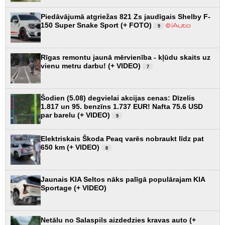
Piedāvājumā atgriežas 821 Zs jaudīgais Shelby F-
150 Super Snake Sport (+ FOTO)
9
Rīgas remontu jaunā mērvienība - kļūdu skaits uz
vienu metru darbu! (+ VIDEO)
7
Šodien (5.08) degvielai akcijas cenas: Dīzelis
1.817 un 95. benzīns 1.737 EUR! Nafta 75.6 USD
par barelu (+ VIDEO)
9
Elektriskais Škoda Peaq varēs nobraukt līdz pat
650 km (+ VIDEO)
8
Jaunais KIA Seltos nāks palīgā populārajam KIA
Sportage (+ VIDEO)
Netālu no Salaspils aizdedzies kravas auto (+