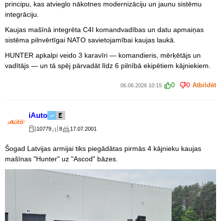
principu, kas atvieglo nākotnes modernizāciju un jaunu sistēmu
integrāciju.
Kaujas mašīnā integrēta C4I komandvadības un datu apmaiņas
sistēma pilnvērtīgai NATO savietojamībai kaujas laukā.
HUNTER apkalpi veido 3 karavīri — komandieris, mērķētājs un
vadītājs — un tā spēj pārvadāt līdz 6 pilnībā ekipētiem kājniekiem.
0
0
Atbildēt
06.06.2026 10:15
iAuto
10779
8
17.07.2001
Šogad Latvijas armijai tiks piegādātas pirmās 4 kājnieku kaujas
mašīnas "Hunter" uz "Ascod" bāzes.