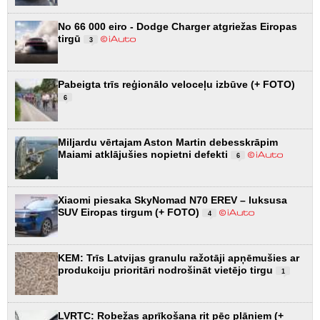
No 66 000 eiro - Dodge Charger atgriežas Eiropas
tirgū
3
Pabeigta trīs reģionālo veloceļu izbūve (+ FOTO)
6
Miljardu vērtajam Aston Martin debesskrāpim
Maiami atklājušies nopietni defekti
6
Xiaomi piesaka SkyNomad N70 EREV – luksusa
SUV Eiropas tirgum (+ FOTO)
4
KEM: Trīs Latvijas granulu ražotāji apņēmušies ar
produkciju prioritāri nodrošināt vietējo tirgu
1
LVRTC: Robežas aprīkošana rit pēc plāniem (+