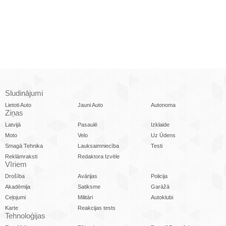
Sludinājumi
Lietoti Auto
Jauni Auto
Autonoma
Ziņas
Latvijā
Pasaulē
Izklaide
Moto
Velo
Uz Ūdens
Smagā Tehnika
Lauksaimniecība
Testi
Reklāmraksti
Redaktora Izvēle
Vīriem
Drošība
Avārijas
Policija
Akadēmija
Satiksme
Garāžā
Ceļojumi
Militāri
Autoklubi
Karte
Reakcijas tests
Tehnoloģijas