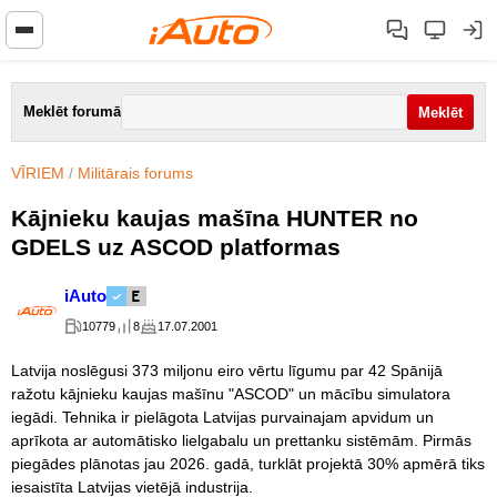
Meklēt forumā
VĪRIEM
/
Militārais forums
Kājnieku kaujas mašīna HUNTER no
GDELS uz ASCOD platformas
iAuto
10779
8
17.07.2001
Latvija noslēgusi 373 miljonu eiro vērtu līgumu par 42 Spānijā
ražotu kājnieku kaujas mašīnu "ASCOD" un mācību simulatora
iegādi. Tehnika ir pielāgota Latvijas purvainajam apvidum un
aprīkota ar automātisko lielgabalu un prettanku sistēmām. Pirmās
piegādes plānotas jau 2026. gadā, turklāt projektā 30% apmērā tiks
iesaistīta Latvijas vietējā industrija.