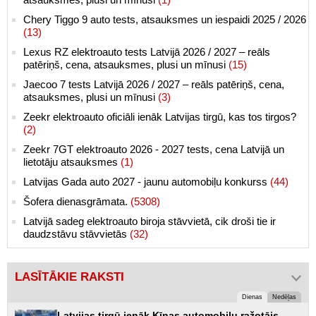
Chery Tiggo 9 auto tests, atsauksmes un iespaidi 2025 / 2026
(13)
Lexus RZ elektroauto tests Latvijā 2026 / 2027 – reāls
patēriņš, cena, atsauksmes, plusi un mīnusi
(15)
Jaecoo 7 tests Latvijā 2026 / 2027 – reāls patēriņš, cena,
atsauksmes, plusi un mīnusi
(3)
Zeekr elektroauto oficiāli ienāk Latvijas tirgū, kas tos tirgos?
(2)
Zeekr 7GT elektroauto 2026 - 2027 tests, cena Latvijā un
lietotāju atsauksmes
(1)
Latvijas Gada auto 2027 - jaunu automobiļu konkurss
(44)
Šofera dienasgrāmata.
(5308)
Latvijā sadeg elektroauto biroja stāvvietā, cik droši tie ir
daudzstāvu stāvvietās
(32)
LASĪTĀKIE RAKSTI
Dienas
Nedēļas
Latvijas tirgū ienāk Ķīnas automobiļu ražotājs