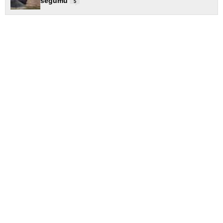
segumu
5