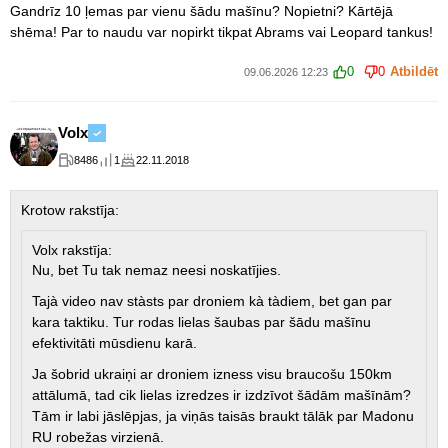
Gandrīz 10 ļemas par vienu šādu mašīnu? Nopietni? Kārtējā
shēma! Par to naudu var nopirkt tikpat Abrams vai Leopard tankus!
0
0
Atbildēt
09.06.2026 12:23
Volx
8486
1
22.11.2018
Krotow rakstīja:
Volx rakstīja:
Nu, bet Tu tak nemaz neesi noskatījies.
Tajà video nav stàsts par droniem kà tàdiem, bet gan par
kara taktiku. Tur rodas lielas šaubas par šādu mašīnu
efektivitāti mūsdienu karā.
Ja šobrid ukraiņi ar droniem izness visu braucošu 150km
attālumā, tad cik lielas izredzes ir izdzīvot šādām mašīnām?
Tām ir labi jāslēpjas, ja viņās taisās braukt tālāk par Madonu
RU robežas virzienā.