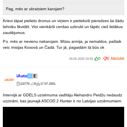
Pag, mēs ar ukraiņiem karojam?
Krievi tāpat pielieto dronus un viņiem ir pietiekoši pieredzes lai šādu
tehniku likvidēt. Viņi vienkārši cenšas uzbrukt un tāpēc cieš lielākus
zaudējumus.
P.s. mēs ar nevienu nekarojam. Mūsu armija, ja nemaldos, pašlaik
veic misijas Kosovā un Čadā. Tur jā, pagaidām tā būs ok
0
0
Atbildēt
09.06.2026 19:56
iAuto
10779
8
17.07.2001
Intervijā ar GDELS uzņēmuma vadītāju Alehandro Peidžu nedaudz
uzzinām, kas jaunajā ASCOD 2 Hunter ir no Latvijas uzņēmumiem