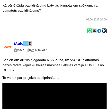
Kā vērtē šādu papildinājumu Latvijas bruņotajiem spēkiem, vai
pamatots papildinājums?
06.06.2026 10:00
iAuto
10779
8
17.07.2001
Šodien oficiāli tiks piegādāta NBS jaunā, uz ASCOD platformas
bāzes radītā kājnieku kaujas mašīnas Latvijas versija HUNTER no
GDELS.
Te vairāk par projekta apstiprināšanu: