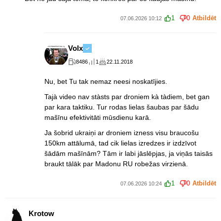
1
0
Atbildēt
07.06.2026 10:12
Volx
8486
1
22.11.2018
Nu, bet Tu tak nemaz neesi noskatījies.
Tajà video nav stàsts par droniem kà tàdiem, bet gan
par kara taktiku. Tur rodas lielas šaubas par šādu
mašīnu efektivitāti mūsdienu karā.
Ja šobrid ukraiņi ar droniem izness visu braucošu
150km attālumā, tad cik lielas izredzes ir izdzīvot
šādām mašīnām? Tām ir labi jāslēpjas, ja viņās taisās
braukt tālāk par Madonu RU robežas virzienā.
1
0
Atbildēt
07.06.2026 10:24
Krotow