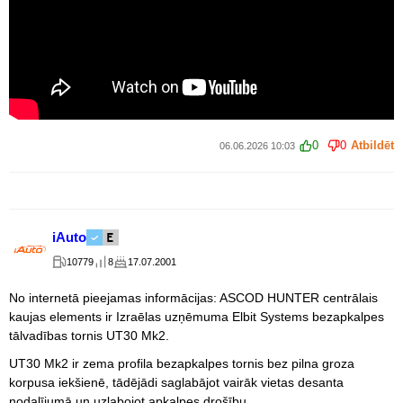
0
0
Atbildēt
06.06.2026 10:03
iAuto
10779
8
17.07.2001
No internetā pieejamas informācijas: ASCOD HUNTER centrālais
kaujas elements ir Izraēlas uzņēmuma Elbit Systems bezapkalpes
tālvadības tornis UT30 Mk2.
UT30 Mk2 ir zema profila bezapkalpes tornis bez pilna groza
korpusa iekšienē, tādējādi saglabājot vairāk vietas desanta
nodalījumā un uzlabojot apkalpes drošību.