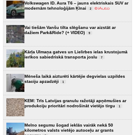
Volkswagen ID. Aura T6 – jauns elektriskais SUV ar
modernām tehnoloģijām Ķīnai
2
Vai tiešām Vanšu tilta slēgšanu var aizstāt ar
dažiem Park&Ride? (+ VIDEO)
9
Kārļa Ulmaņa gatves un Lielirbes ielas krustojumā
ierīkos sabiedriskā transporta joslu
7
Mēneša laikā aizturēti kārtējie degvielas uzpildes
staciju apzadzēji
1
KEM: Trīs Latvijas granulu ražotāji apņēmušies ar
produkciju prioritāri nodrošināt vietējo tirgu
1
Melno segumu šogad ieklās vairāk nekā 50
kilometros valsts vietējo autoceļu ar grants