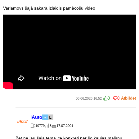
Varlamovs šajà sakarà izlaidis pamàcošu video
0
0
Atbildēt
06.06.2026 16:52
iAuto
10779
8
17.07.2001
Bet ne jau šajā tēmā, te konkrēti par šo kaujas mašīnu.