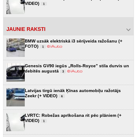
VIDEO)
1
JAUNIE RAKSTI
BMW uzsāk elektriskā i3 sērijveida ražošanu (+
FOTO)
1
Genesis GV90 iegūs „Rolls-Royce” stila durvis un
debitēs augustā
3
Latvijas tirgū ienāk Ķīnas automobiļu ražotājs
Zeekr (+ VIDEO)
6
LVRTC: Robežas aprīkošana rit pēc plāniem (+
VIDEO)
1