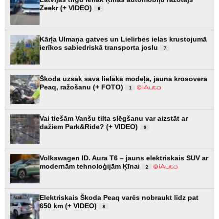
Zeekr (+ VIDEO)
6
Kārļa Ulmaņa gatves un Lielirbes ielas krustojumā
ierīkos sabiedriskā transporta joslu
7
Škoda uzsāk sava lielākā modeļa, jaunā krosovera
Peaq, ražošanu (+ FOTO)
1
Vai tiešām Vanšu tilta slēgšanu var aizstāt ar
dažiem Park&Ride? (+ VIDEO)
9
Volkswagen ID. Aura T6 – jauns elektriskais SUV ar
modernām tehnoloģijām Ķīnai
2
Elektriskais Škoda Peaq varēs nobraukt līdz pat
650 km (+ VIDEO)
8