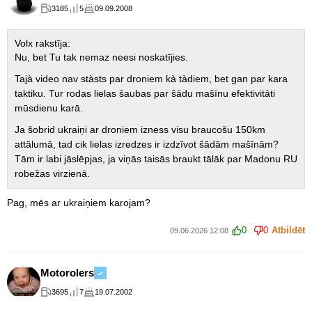
3185
5
09.09.2008
Volx rakstīja:
Nu, bet Tu tak nemaz neesi noskatījies.
Tajà video nav stàsts par droniem kà tàdiem, bet gan par kara
taktiku. Tur rodas lielas šaubas par šādu mašīnu efektivitāti
mūsdienu karā.
Ja šobrid ukraiņi ar droniem izness visu braucošu 150km
attālumā, tad cik lielas izredzes ir izdzīvot šādām mašīnām?
Tām ir labi jāslēpjas, ja viņās taisās braukt tālāk par Madonu RU
robežas virzienā.
Pag, mēs ar ukraiņiem karojam?
0
0
Atbildēt
09.06.2026 12:08
Motorolers
3695
7
19.07.2002