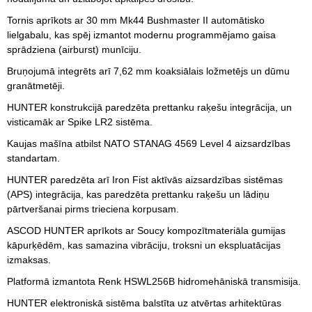
Tornis aprīkots ar 30 mm Mk44 Bushmaster II automātisko
lielgabalu, kas spēj izmantot modernu programmējamo gaisa
sprādziena (airburst) munīciju.
Bruņojumā integrēts arī 7,62 mm koaksiālais ložmetējs un dūmu
granātmetēji.
HUNTER konstrukcijā paredzēta prettanku raķešu integrācija, un
visticamāk ar Spike LR2 sistēma.
Kaujas mašīna atbilst NATO STANAG 4569 Level 4 aizsardzības
standartam.
HUNTER paredzēta arī Iron Fist aktīvās aizsardzības sistēmas
(APS) integrācija, kas paredzēta prettanku raķešu un lādiņu
pārtveršanai pirms trieciena korpusam.
ASCOD HUNTER aprīkots ar Soucy kompozītmateriāla gumijas
kāpurķēdēm, kas samazina vibrāciju, troksni un ekspluatācijas
izmaksas.
Platformā izmantota Renk HSWL256B hidromehāniskā transmisija.
HUNTER elektroniskā sistēma balstīta uz atvērtas arhitektūras