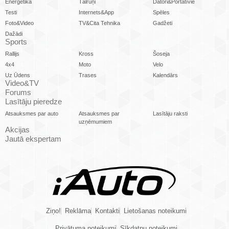
Enerģētika
Tālruņi
Datori&Portatīvie
Testi
Internets&App
Spēles
Foto&Video
TV&Cita Tehnika
Gadžeti
Dažādi
Sports
Rallijs
Kross
Šoseja
4x4
Moto
Velo
Uz Ūdens
Trases
Kalendārs
Video&TV
Forums
Lasītāju pieredze
Atsauksmes par auto
Atsauksmes par
Lasītāju raksti
uzņēmumiem
Akcijas
Jautā ekspertam
Ziņo!
Reklāma
Kontakti
Lietošanas noteikumi
Privātuma noteikumi
Sīkdatņu noteikumi