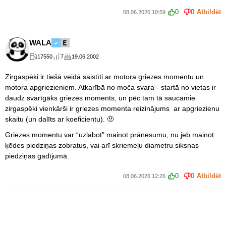
0
0
Atbildēt
08.06.2026 10:59
WALA
17550
7
19.06.2002
Zirgaspēki ir tiešā veidā saistīti ar motora griezes momentu un
motora apgriezieniem. Atkarībā no moča svara - startā no vietas ir
daudz svarīgāks griezes moments, un pēc tam tā saucamie
zirgaspēki vienkārši ir griezes momenta reizinājums ar apgriezienu
skaitu (un dalīts ar koeficientu). 🤨
Griezes momentu var “uzlabot” mainot prānesumu, nu jeb mainot
ķēdes piedziņas zobratus, vai arī skriemeļu diametru siksnas
piedziņas gadījumā.
0
0
Atbildēt
08.06.2026 12:26