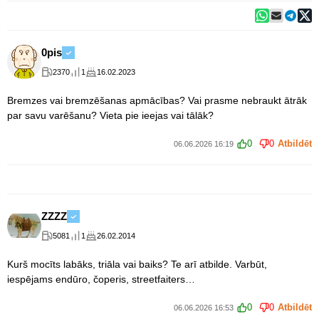
0pis
2370
1
16.02.2023
Bremzes vai bremzēšanas apmācības? Vai prasme nebraukt ātrāk
par savu varēšanu? Vieta pie ieejas vai tālāk?
0
0
Atbildēt
06.06.2026 16:19
ZZZZ
5081
1
26.02.2014
Kurš mocīts labāks, triāla vai baiks? Te arī atbilde. Varbūt,
iespējams endūro, čoperis, streetfaiters…
0
0
Atbildēt
06.06.2026 16:53