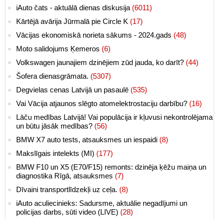
iAuto čats - aktuālā dienas diskusija
(6011)
Kārtējā avārija Jūrmalā pie Circle K
(17)
Vācijas ekonomiskā norieta sākums - 2024.gads
(48)
Moto salidojums Ķemeros
(6)
Volkswagen jaunajiem dzinējiem zūd jauda, ko darīt?
(44)
Šofera dienasgrāmata.
(5307)
Degvielas cenas Latvijā un pasaulē
(535)
Vai Vācija atjaunos slēgto atomelektrostaciju darbību?
(16)
Lāču medības Latvijā! Vai populācija ir kļuvusi nekontrolējama
un būtu jāsāk medības?
(56)
BMW X7 auto tests, atsauksmes un iespaidi
(8)
Makslīgais intelekts (MI)
(177)
BMW F10 un X5 (E70/F15) remonts: dzinēja ķēžu maiņa un
diagnostika Rīgā, atsauksmes
(7)
Dīvaini transportlīdzekļi uz ceļa.
(8)
iAuto aculiecinieks: Sadursme, aktuālie negadījumi un
policijas darbs, sūti video (LIVE)
(28)