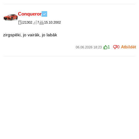
Conqueror
21302
7
15.10.2002
zirgspēki, jo vairāk, jo labāk
1
0
Atbildēt
06.06.2026 18:23