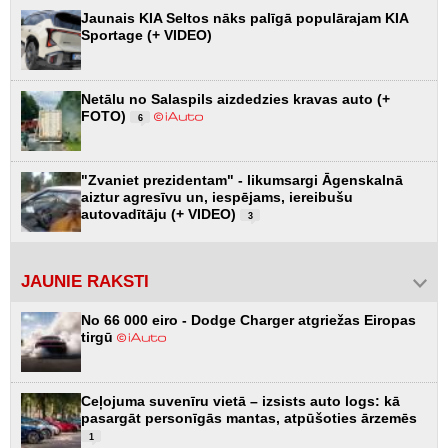
Jaunais KIA Seltos nāks palīgā populārajam KIA
Sportage (+ VIDEO)
Netālu no Salaspils aizdedzies kravas auto (+
FOTO)
6
"Zvaniet prezidentam" - likumsargi Āgenskalnā
aiztur agresīvu un, iespējams, iereibušu
autovadītāju (+ VIDEO)
3
JAUNIE RAKSTI
No 66 000 eiro - Dodge Charger atgriežas Eiropas
tirgū
Ceļojuma suvenīru vietā – izsists auto logs: kā
pasargāt personīgās mantas, atpūšoties ārzemēs
1