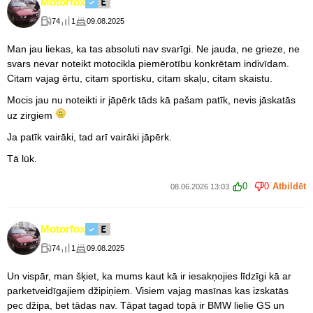
Motorfox
74
1
09.08.2025
Man jau liekas, ka tas absoluti nav svarīgi. Ne jauda, ne grieze, ne
svars nevar noteikt motocikla piemērotību konkrētam indivīdam.
Citam vajag ērtu, citam sportisku, citam skaļu, citam skaistu.
Mocis jau nu noteikti ir jāpērk tāds kā pašam patīk, nevis jāskatās
uz zirgiem
Ja patīk vairāki, tad arī vairāki jāpērk.
Tā lūk.
0
0
Atbildēt
08.06.2026 13:03
Motorfox
74
1
09.08.2025
Un vispār, man šķiet, ka mums kaut kā ir iesakņojies līdzīgi kā ar
parketveidīgajiem džipiņiem. Visiem vajag masīnas kas izskatās
pec džipa, bet tādas nav. Tāpat tagad topā ir BMW lielie GS un