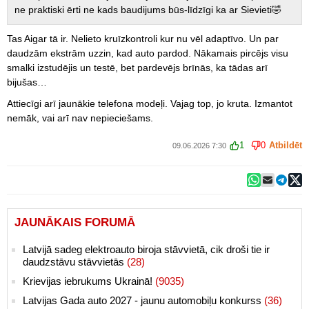
ne praktiski ērti ne kads baudijums būs-līdzīgi ka ar Sievieti🤣
Tas Aigar tā ir. Nelieto kruīzkontroli kur nu vēl adaptīvo. Un par
daudzām ekstrām uzzin, kad auto pardod. Nākamais pircējs visu
smalki izstudējis un testē, bet pardevējs brīnās, ka tādas arī
bijušas…
Attiecīgi arī jaunākie telefona modeļi. Vajag top, jo kruta. Izmantot
nemāk, vai arī nav nepieciešams.
1
0
Atbildēt
09.06.2026 7:30
JAUNĀKAIS FORUMĀ
Latvijā sadeg elektroauto biroja stāvvietā, cik droši tie ir
daudzstāvu stāvvietās
(28)
Krievijas iebrukums Ukrainā!
(9035)
Latvijas Gada auto 2027 - jaunu automobiļu konkurss
(36)