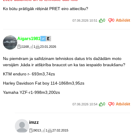
Ko būtu prātīgāk rēķināt PRET eiro attiecību?
0
0
Atbildēt
07.06.2026 10:51
Aigars1981
1168
1
23.01.2026
Nu piemēram ja salīdzinam tehniskos datus trīs dažādām moto
versijām ,kāda ir atšķirība braucot un ka tas iespaido braukšanu?
KTM enduro r- 693m3,74zs
Harley Davidson Fat boy 114-1868m3,95zs
Yamaha YZF-r1-998m3,200zs
0
0
Atbildēt
07.06.2026 10:54
imzz
9013
1
27.02.2015