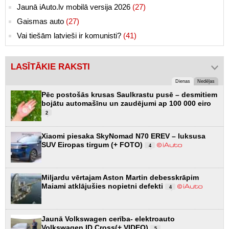
Jaunā iAuto.lv mobilā versija 2026
(27)
Gaismas auto
(27)
Vai tiešām latvieši ir komunisti?
(41)
LASĪTĀKIE RAKSTI
Dienas
Nedēļas
Pēc postošās krusas Saulkrastu pusē – desmitiem
bojātu automašīnu un zaudējumi ap 100 000 eiro
2
Xiaomi piesaka SkyNomad N70 EREV – luksusa
SUV Eiropas tirgum (+ FOTO)
4
Miljardu vērtajam Aston Martin debesskrāpim
Maiami atklājušies nopietni defekti
4
Jaunā Volkswagen cerība- elektroauto
Volkswagen ID.Cross(+ VIDEO)
5