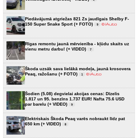
Piedāvājumā atgriežas 821 Zs jaudīgais Shelby F-
150 Super Snake Sport (+ FOTO)
9
Rīgas remontu jaunā mērvienība - kļūdu skaits uz
vienu metru darbu! (+ VIDEO)
7
Škoda uzsāk sava lielākā modeļa, jaunā krosovera
Peaq, ražošanu (+ FOTO)
1
Šodien (5.08) degvielai akcijas cenas: Dīzelis
1.817 un 95. benzīns 1.737 EUR! Nafta 75.6 USD
par barelu (+ VIDEO)
9
Elektriskais Škoda Peaq varēs nobraukt līdz pat
650 km (+ VIDEO)
8