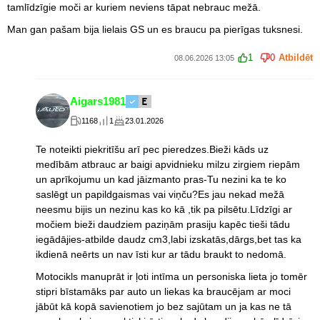
tamlīdzīgie moči ar kuriem neviens tāpat nebrauc mežā.
Man gan pašam bija lielais GS un es braucu pa pierīgas tuksnesi.
1
0
Atbildēt
08.06.2026 13:05
Aigars1981
1168
1
23.01.2026
Te noteikti piekritīšu arī pec pieredzes.Bieži kāds uz
medībām atbrauc ar baigi apvidnieku milzu zirgiem riepām
un aprīkojumu un kad jāizmanto pras-Tu nezini ka te ko
saslēgt un papildgaismas vai viņču?Es jau nekad mežā
neesmu bijis un nezinu kas ko kā ,tik pa pilsētu.Līdzīgi ar
močiem bieži daudziem paziņām prasiju kapēc tieši tādu
iegādājies-atbilde daudz cm3,labi izskatās,dārgs,bet tas ka
ikdienā neērts un nav īsti kur ar tādu braukt to nedomā.
Motocikls manuprāt ir ļoti intīma un personiska lieta jo tomēr
stipri bīstamāks par auto un liekas ka braucējam ar moci
jābūt kā kopā savienotiem jo bez sajūtam un ja kas ne tā