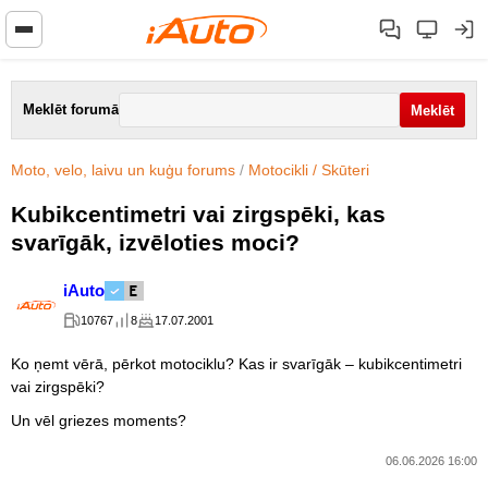
Meklēt forumā
Moto, velo, laivu un kuģu forums
/
Motocikli / Skūteri
Kubikcentimetri vai zirgspēki, kas
svarīgāk, izvēloties moci?
iAuto
10767
8
17.07.2001
Ko ņemt vērā, pērkot motociklu? Kas ir svarīgāk – kubikcentimetri
vai zirgspēki?
Un vēl griezes moments?
06.06.2026 16:00