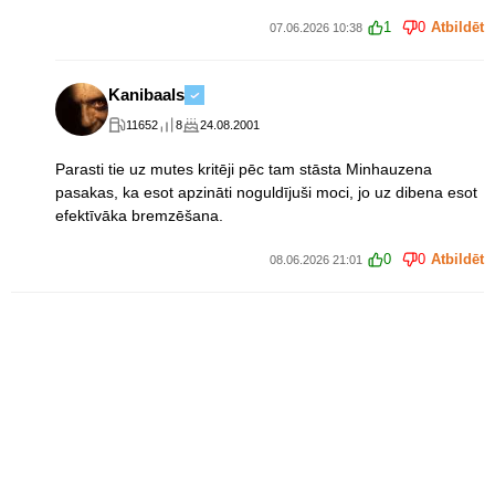
1
0
Atbildēt
07.06.2026 10:38
Kanibaals
11652
8
24.08.2001
Parasti tie uz mutes kritēji pēc tam stāsta Minhauzena
pasakas, ka esot apzināti noguldījuši moci, jo uz dibena esot
efektīvāka bremzēšana.
0
0
Atbildēt
08.06.2026 21:01