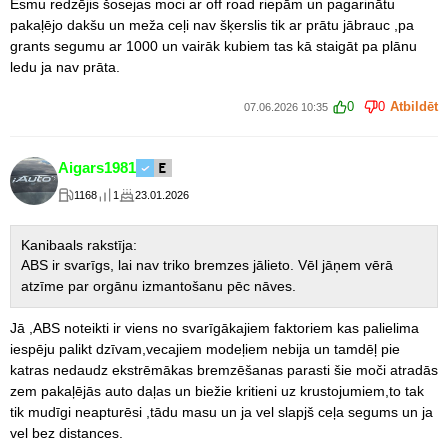
Esmu redzējis šosejas moci ar off road riepām un pagarinātu
pakaļējo dakšu un meža ceļi nav šķerslis tik ar prātu jābrauc ,pa
grants segumu ar 1000 un vairāk kubiem tas kā staigāt pa plānu
ledu ja nav prāta.
0
0
Atbildēt
07.06.2026 10:35
Aigars1981
1168
1
23.01.2026
Kanibaals rakstīja:
ABS ir svarīgs, lai nav triko bremzes jālieto. Vēl jāņem vērā
atzīme par orgānu izmantošanu pēc nāves.
Jā ,ABS noteikti ir viens no svarīgākajiem faktoriem kas palielima
iespēju palikt dzīvam,vecajiem modeļiem nebija un tamdēļ pie
katras nedaudz ekstrēmākas bremzēšanas parasti šie moči atradās
zem pakaļējās auto daļas un biežie kritieni uz krustojumiem,to tak
tik mudīgi neapturēsi ,tādu masu un ja vel slapjš ceļa segums un ja
vel bez distances.