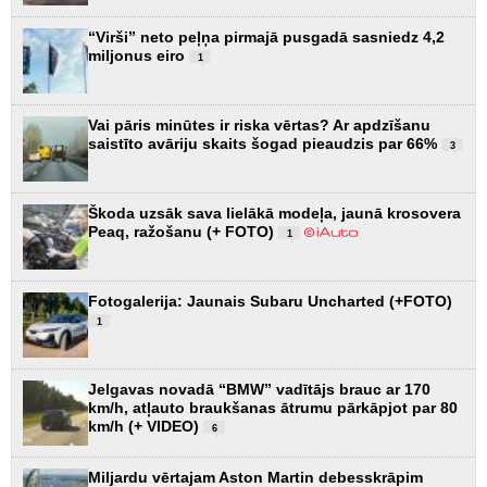
“Virši” neto peļņa pirmajā pusgadā sasniedz 4,2
miljonus eiro
1
Vai pāris minūtes ir riska vērtas? Ar apdzīšanu
saistīto avāriju skaits šogad pieaudzis par 66%
3
Škoda uzsāk sava lielākā modeļa, jaunā krosovera
Peaq, ražošanu (+ FOTO)
1
Fotogalerija: Jaunais Subaru Uncharted (+FOTO)
1
Jelgavas novadā “BMW” vadītājs brauc ar 170
km/h, atļauto braukšanas ātrumu pārkāpjot par 80
km/h (+ VIDEO)
6
Miljardu vērtajam Aston Martin debesskrāpim