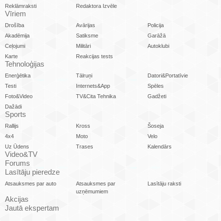
Reklāmraksti
Redaktora Izvēle
Vīriem
Drošība
Avārijas
Policija
Akadēmija
Satiksme
Garāžā
Ceļojumi
Militāri
Autoklubi
Karte
Reakcijas tests
Tehnoloģijas
Enerģētika
Tālruņi
Datori&Portatīvie
Testi
Internets&App
Spēles
Foto&Video
TV&Cita Tehnika
Gadžeti
Dažādi
Sports
Rallijs
Kross
Šoseja
4x4
Moto
Velo
Uz Ūdens
Trases
Kalendārs
Video&TV
Forums
Lasītāju pieredze
Atsauksmes par auto
Atsauksmes par
Lasītāju raksti
uzņēmumiem
Akcijas
Jautā ekspertam