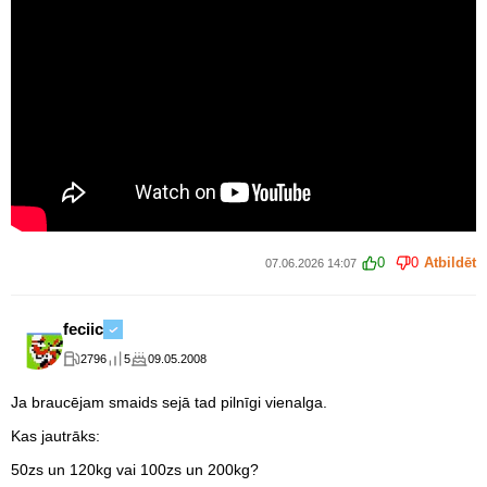
0
0
Atbildēt
07.06.2026 14:07
feciic
2796
5
09.05.2008
Ja braucējam smaids sejā tad pilnīgi vienalga.
Kas jautrāks:
50zs un 120kg vai 100zs un 200kg?