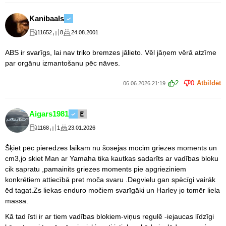
Kanibaals
11652
8
24.08.2001
ABS ir svarīgs, lai nav triko bremzes jālieto. Vēl jāņem vērā atzīme
par orgānu izmantošanu pēc nāves.
2
0
Atbildēt
06.06.2026 21:19
Aigars1981
1168
1
23.01.2026
Šķiet pēc pieredzes laikam nu šosejas mocim griezes moments un
cm3,jo skiet Man ar Yamaha tika kautkas sadarīts ar vadības bloku
cik sapratu ,pamainits griezes moments pie apgrieziniem
konkrētiem attiecībā pret moča svaru .Degvielu gan spēcīgi vairāk
ēd tagat.Zs liekas enduro močiem svarīgāki un Harley jo tomēr liela
massa.
Kā tad īsti ir ar tiem vadības blokiem-viņus regulē -iejaucas līdzīgi