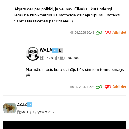
Aigars der par politiķi, ja vēl nav. Cilvēks , kurš mierīgi
ieraksta kubikmetrus kā motocikla dzinēja tilpumu, noteikti
varētu klasificēties pat Briselei ;)
0
0
Atbildēt
08.06.2026 10:43
WALA
17550
7
19.06.2002
Normāls mocis kura dzinējs būs simtiem tonnu smags
🤣
0
0
Atbildēt
08.06.2026 12:28
ZZZZ
5081
1
26.02.2014