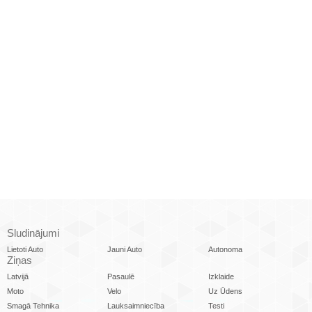
Sludinājumi
Lietoti Auto
Jauni Auto
Autonoma
Ziņas
Latvijā
Pasaulē
Izklaide
Moto
Velo
Uz Ūdens
Smagā Tehnika
Lauksaimniecība
Testi