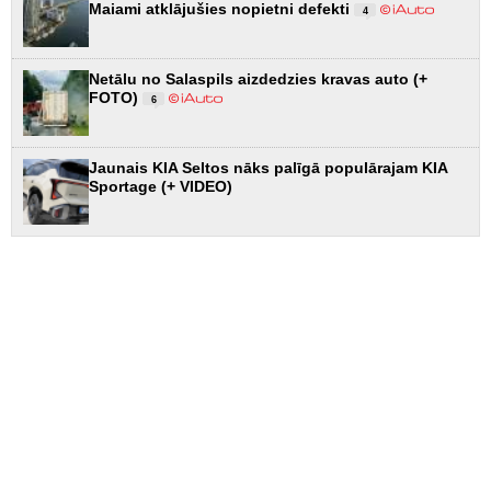
Maiami atklājušies nopietni defekti
4
Netālu no Salaspils aizdedzies kravas auto (+
FOTO)
6
Jaunais KIA Seltos nāks palīgā populārajam KIA
Sportage (+ VIDEO)