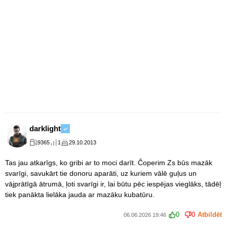
darklight
9365
1
29.10.2013
Tas jau atkarīgs, ko gribi ar to moci darīt. Čoperim Zs būs mazāk
svarīgi, savukārt tie donoru aparāti, uz kuriem vālē guļus un
vājprātīgā ātrumā, ļoti svarīgi ir, lai būtu pēc iespējas vieglāks, tādēļ
tiek panākta lielāka jauda ar mazāku kubatūru.
0
0
Atbildēt
06.06.2026 19:46