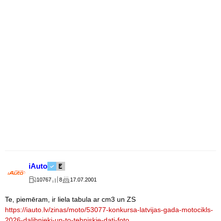
iAuto
10767
8
17.07.2001
Te, piemēram, ir liela tabula ar cm3 un ZS
https://iauto.lv/zinas/moto/53077-konkursa-latvijas-gada-motocikls-
2026-dalibnieki-un-to-tehniskie-dati-foto