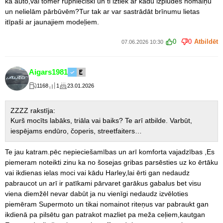
kā auto,vai tomēr rūpnieciski un ti iztiek ar kādu izplūdes nomaiņu
un nelielām pārbūvēm?Tur tak ar var sastrādāt brīnumu lietas
itīpaši ar jaunajiem modeļiem.
0
0
Atbildēt
07.06.2026 10:30
Aigars1981
1168
1
23.01.2026
ZZZZ rakstīja:
Kurš mocīts labāks, triāla vai baiks? Te arī atbilde. Varbūt,
iespējams endūro, čoperis, streetfaiters…
Te jau katram.pēc nepieciešamības un arī komforta vajadzības ,Es
piemeram noteikti zinu ka no šosejas gribas parsēsties uz ko ērtāku
vai ikdienas ielas moci vai kādu Harley,lai ērti gan nedaudz
pabraucot un arī ir patīkami pārvaret garākus gabalus bet visu
viena diemžēl nevar dabūt ja nu vienīgi nedaudz izvēloties
piemēram Supermoto un tikai nomainot riteņus var pabraukt gan
ikdienā pa pilsētu gan patrakot mazliet pa meža ceļiem,kautgan