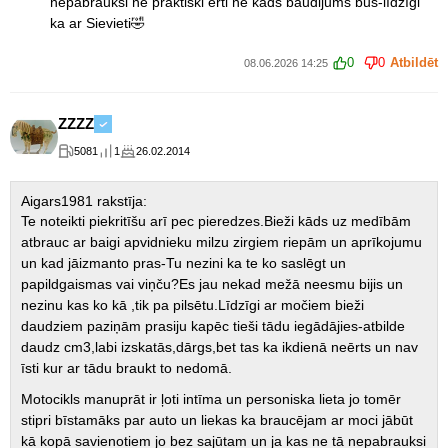
nepabrauksi ne praktiski ērti ne kads baudijums būs-līdzīgi
ka ar Sievieti🤣
0
0
Atbildēt
08.06.2026 14:25
ZZZZ
5081
1
26.02.2014
Aigars1981 rakstīja:
Te noteikti piekritīšu arī pec pieredzes.Bieži kāds uz medībām
atbrauc ar baigi apvidnieku milzu zirgiem riepām un aprīkojumu
un kad jāizmanto pras-Tu nezini ka te ko saslēgt un
papildgaismas vai viņču?Es jau nekad mežā neesmu bijis un
nezinu kas ko kā ,tik pa pilsētu.Līdzīgi ar močiem bieži
daudziem paziņām prasiju kapēc tieši tādu iegādājies-atbilde
daudz cm3,labi izskatās,dārgs,bet tas ka ikdienā neērts un nav
īsti kur ar tādu braukt to nedomā.
Motocikls manuprāt ir ļoti intīma un personiska lieta jo tomēr
stipri bīstamāks par auto un liekas ka braucējam ar moci jābūt
kā kopā savienotiem jo bez sajūtam un ja kas ne tā nepabrauksi