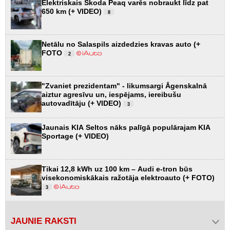
Elektriskais Škoda Peaq varēs nobraukt līdz pat
650 km (+ VIDEO)
8
Netālu no Salaspils aizdedzies kravas auto (+
FOTO
2
"Zvaniet prezidentam" - likumsargi Āgenskalnā
aiztur agresīvu un, iespējams, iereibušu
autovadītāju (+ VIDEO)
3
Jaunais KIA Seltos nāks palīgā populārajam KIA
Sportage (+ VIDEO)
Tikai 12,8 kWh uz 100 km – Audi e-tron būs
visekonomiskākais ražotāja elektroauto (+ FOTO)
3
JAUNIE RAKSTI