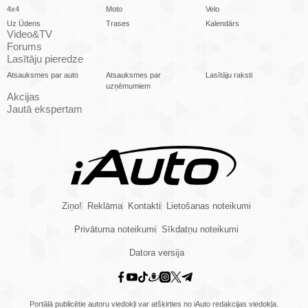
4x4
Moto
Velo
Uz Ūdens
Trases
Kalendārs
Video&TV
Forums
Lasītāju pieredze
Atsauksmes par auto
Atsauksmes par
Lasītāju raksti
uzņēmumiem
Akcijas
Jautā ekspertam
Ziņo!
Reklāma
Kontakti
Lietošanas noteikumi
Privātuma noteikumi
Sīkdatņu noteikumi
Datora versija
Portālā publicētie autoru viedokļi var atšķirties no iAuto redakcijas viedokļa.