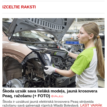
IZCELTIE RAKSTI
Škoda uzsāk sava lielākā modeļa, jaunā krosovera
Peaq, ražošanu (+ FOTO)
Škoda ir uzsākusi jaunā elektriskā krosovera Peaq sērijveida
ražošanu savā galvenajā rūpnīcā Mladā Boleslavā.
LASĪT VAIRĀK