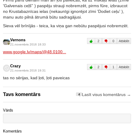
Pirms pāris dienām man arī ļoti paveicās, ka uz Viskaļu ielas (zīme
'Galvenais ceļš'' ) paspēju strauji nobremzēt, pirms fūre, izbraucot
no Krustabaznīcas ielas (nekaunīgi ignorējot zīmi 'Dodiet ceļu' ),
manu auto pilnā ātrumā būtu sadragājusi.
Sieva vēl brīnījās - teica, ka viņa gan nebūtu paspējusi nobremzēt.
Vernons
2
0
Atbildēt
21.novembris 2016 18:33
www.google.lv/maps/@48.0100...
Crazy
2
1
Atbildēt
21.novembris 2016 19:31
tas no sērijas, kad ļoti, ļoti paveicas
Tavs komentārs
Lasīt visus komentārus →
4
Vārds
Komentārs