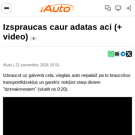
Izspraucas caur adatas aci (+
video)
4
iAuto | 21.novembris 2016 16:51
Izbraucot uz galvenā ceļa, vieglais auto nepalaiž pa to braucošos
transportlīdzekļus un gandrīz nokļūst starp diviem
"dzirnakmeņiem" (skatīt no 0:20).