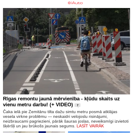
Rīgas remontu jaunā mērvienība - kļūdu skaits uz
vienu metru darbu! (+ VIDEO)
7
Čaka ielā pie Zemitānu tilta dažu simtu metru posmā atklājas
vesela virkne problēmu — neskaidri velojoslu risinājumi,
neizbraucami pagriezieni, pārāk šauras joslas, neveiksmīgi izvietoti
šķēršļi un jau brūkošs jaunais segums.
LASĪT VAIRĀK