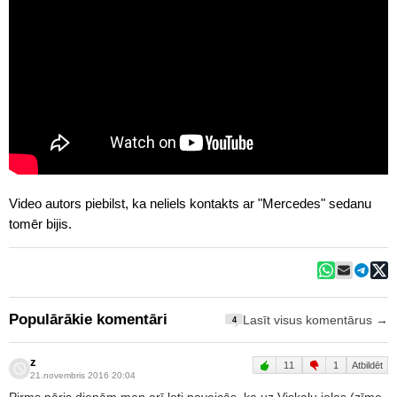
Video autors piebilst, ka neliels kontakts ar "Mercedes" sedanu
tomēr bijis.
Populārākie komentāri
Lasīt visus komentārus →
4
z
11
1
Atbildēt
21.novembris 2016 20:04