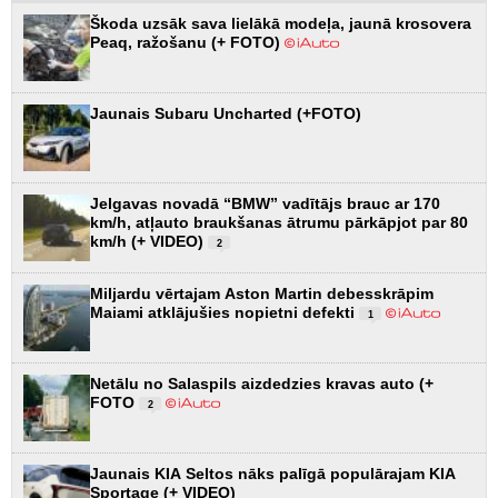
Škoda uzsāk sava lielākā modeļa, jaunā krosovera
Peaq, ražošanu (+ FOTO)
Jaunais Subaru Uncharted (+FOTO)
Jelgavas novadā “BMW” vadītājs brauc ar 170
km/h, atļauto braukšanas ātrumu pārkāpjot par 80
km/h (+ VIDEO)
2
Miljardu vērtajam Aston Martin debesskrāpim
Maiami atklājušies nopietni defekti
1
Netālu no Salaspils aizdedzies kravas auto (+
FOTO
2
Jaunais KIA Seltos nāks palīgā populārajam KIA
Sportage (+ VIDEO)