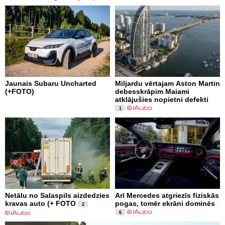
Jaunais Subaru Uncharted
Miljardu vērtajam Aston Martin
(+FOTO)
debesskrāpim Maiami
atklājušies nopietni defekti
1
Netālu no Salaspils aizdedzies
Arī Mercedes atgriezīs fiziskās
kravas auto (+ FOTO
pogas, tomēr ekrāni dominēs
2
6