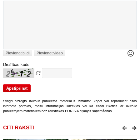
Pievienot bildi
Pievienot video
Drošības kods
Stingri aizliegts iAuto.lv publicētos materiālus izmantot, kopēt vai reproducēt citos
interneta portālos, masu informācijas līdzekļos vai kā citādi rīkoties ar iAuto.lv
publicētajiem materiāliem bez rakstiskas EON SIA atļaujas saņemšanas.
CITI RAKSTI