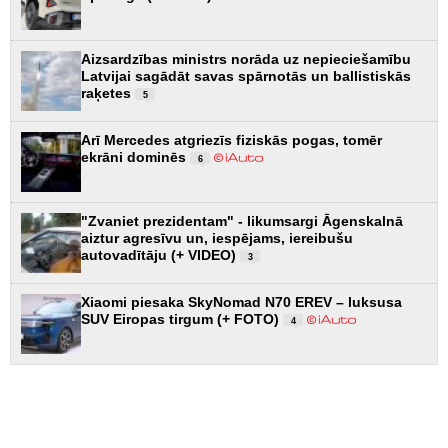
Aizsardzības ministrs norāda uz nepieciešamību
Latvijai sagādāt savas spārnotās un ballistiskās
raķetes
5
Arī Mercedes atgriezīs fiziskās pogas, tomēr
ekrāni dominēs
6
"Zvaniet prezidentam" - likumsargi Āgenskalnā
aiztur agresīvu un, iespējams, iereibušu
autovadītāju (+ VIDEO)
3
Xiaomi piesaka SkyNomad N70 EREV – luksusa
SUV Eiropas tirgum (+ FOTO)
4