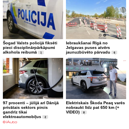
Šogad Valsts policijā fiksēti
Iebraukšanai Rīgā no
pieci disciplinārpārkāpumi
Jelgavas puses atvērs
alkohola reibumā
jaunuzbūvēto pārvadu
1
6
97 procenti – jūlijā arī Dānijā
Elektriskais Škoda Peaq varēs
privātais sektors pircis
nobraukt līdz pat 650 km (+
gandrīz tikai
VIDEO)
8
elektroautomobiļus
2