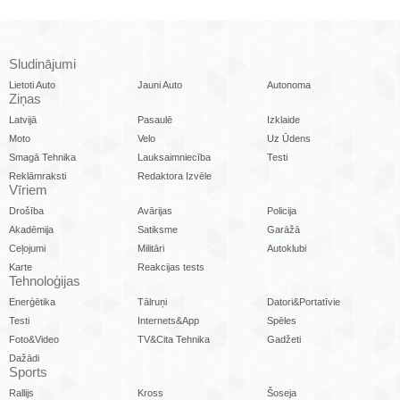
Sludinājumi
Lietoti Auto
Jauni Auto
Autonoma
Ziņas
Latvijā
Pasaulē
Izklaide
Moto
Velo
Uz Ūdens
Smagā Tehnika
Lauksaimniecība
Testi
Reklāmraksti
Redaktora Izvēle
Vīriem
Drošība
Avārijas
Policija
Akadēmija
Satiksme
Garāžā
Ceļojumi
Militāri
Autoklubi
Karte
Reakcijas tests
Tehnoloģijas
Enerģētika
Tālruņi
Datori&Portatīvie
Testi
Internets&App
Spēles
Foto&Video
TV&Cita Tehnika
Gadžeti
Dažādi
Sports
Rallijs
Kross
Šoseja