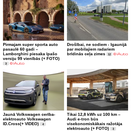
Pirmajam super sporta auto
Drošībai, ne sodiem - Igaunijā
pasaulē 60 gadi –
par mobilajiem radariem
Lamborghini piesaka īpašo
brīdinās ceļa zimes
12
versiju 99 vienībās (+ FOTO)
3
Jaunā Volkswagen cerība-
Tikai 12,8 kWh uz 100 km –
elektroauto Volkswagen
Audi e-tron būs
ID.Cross(+ VIDEO)
visekonomiskākais ražotāja
4
elektroauto (+ FOTO)
3