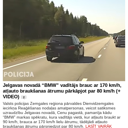
Jelgavas novadā “BMW” vadītājs brauc ar 170 km/h,
atļauto braukšanas ātrumu pārkāpjot par 80 km/h (+
VIDEO)
2
Valsts policijas Zemgales reģiona pārvaldes Dienvidzemgales
iecirkņa Reaģēšanas nodaļas amatpersonas, veicot satiksmes
uzraudzību Jelgavas novadā, Cenu pagastā, pamanīja kādu
“BMW” markas spēkratu, kura vadītājs vietā, kur atļauts braukt ar
90 km/h, brauca ar 170 km/h lielu ātrumu, tādējādi atļauto
braukšanas ātrumu pārsniedzot par 80 km/h.
LASĪT VAIRĀK