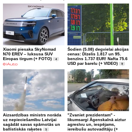
Xiaomi piesaka SkyNomad
Šodien (5.08) degvielai akcijas
N70 EREV – luksusa SUV
cenas: Dīzelis 1.817 un 95.
Eiropas tirgum (+ FOTO)
benzīns 1.737 EUR! Nafta 75.6
4
USD par barelu (+ VIDEO)
9
Aizsardzības ministrs norāda
"Zvaniet prezidentam" -
uz nepieciešamību Latvijai
likumsargi Āgenskalnā aiztur
sagādāt savas spārnotās un
agresīvu un, iespējams,
ballistiskās raķetes
iereibušu autovadītāju (+
5