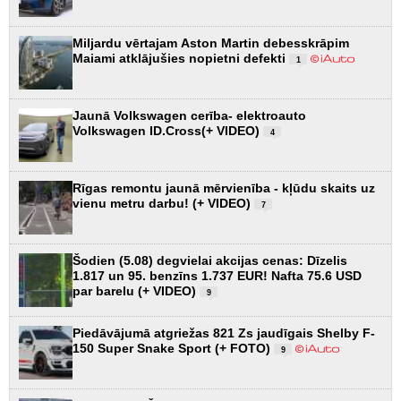
Miljardu vērtajam Aston Martin debesskrāpim
Maiami atklājušies nopietni defekti
1
Jaunā Volkswagen cerība- elektroauto
Volkswagen ID.Cross(+ VIDEO)
4
Rīgas remontu jaunā mērvienība - kļūdu skaits uz
vienu metru darbu! (+ VIDEO)
7
Šodien (5.08) degvielai akcijas cenas: Dīzelis
1.817 un 95. benzīns 1.737 EUR! Nafta 75.6 USD
par barelu (+ VIDEO)
9
Piedāvājumā atgriežas 821 Zs jaudīgais Shelby F-
150 Super Snake Sport (+ FOTO)
9