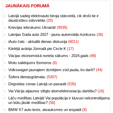
JAUNĀKAIS FORUMĀ
Latvijā sadeg elektroauto biroja stāvvietā, cik droši tie ir
daudzstāvu stāvvietās
(25)
Krievijas iebrukums Ukrainā!
(9035)
Latvijas Gada auto 2027 - jaunu automobiļu konkurss
(36)
iAuto čats - aktuālā dienas diskusija
(6011)
Kārtējā avārija Jūrmalā pie Circle K
(17)
Vācijas ekonomiskā norieta sākums - 2024.gads
(48)
Moto salidojums Ķemeros
(6)
Volkswagen jaunajiem dzinējiem zūd jauda, ko darīt?
(44)
Šofera dienasgrāmata.
(5307)
Degvielas cenas Latvijā un pasaulē
(535)
Vai Vācija atjaunos slēgto atomelektrostaciju darbību?
(16)
Lāču medības Latvijā! Vai populācija ir kļuvusi nekontrolējama
un būtu jāsāk medības?
(56)
BMW X7 auto tests, atsauksmes un iespaidi
(8)