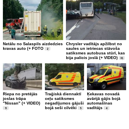
Netālu no Salaspils aizdedzies
Chrysler vadītājs apžilbst no
P
kravas auto (+ FOTO
saules un ietriecas stāvoša
v
2
satiksmes autobusa stūrī, kas
bija palicis joslā (+ VIDEO)
31
Riepa no pretējās
Traģiskā diennaktī
Ķekavas novadā
R
joslas trāpa
ceļu satiksmes
avārijā gājis bojā
l
"Nissan" (+ VIDEO)
negadījumos gājuši
automašīnas
"
bojā seši cilvēki
vadītājs
a
9
5
4