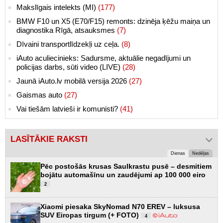
Makslīgais intelekts (MI)
(177)
BMW F10 un X5 (E70/F15) remonts: dzinēja ķēžu maiņa un
diagnostika Rīgā, atsauksmes
(7)
Dīvaini transportlīdzekļi uz ceļa.
(8)
iAuto aculiecinieks: Sadursme, aktuālie negadījumi un
policijas darbs, sūti video (LIVE)
(28)
Jaunā iAuto.lv mobilā versija 2026
(27)
Gaismas auto
(27)
Vai tiešām latvieši ir komunisti?
(41)
LASĪTĀKIE RAKSTI
Dienas
Nedēļas
Pēc postošās krusas Saulkrastu pusē – desmitiem
bojātu automašīnu un zaudējumi ap 100 000 eiro
2
Xiaomi piesaka SkyNomad N70 EREV – luksusa
SUV Eiropas tirgum (+ FOTO)
4