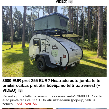
VIDEO)
3
3600 EUR pret 255 EUR? Neatradu auto jumta telts
priekšrocības pret ātri būvējamo telti uz zemes! (+
VIDEO)
6
Vai auto jumta telts patiešām ir tās cenas vērta? 3600 EUR vērta
auto jumta telts vai 255 EUR ātri uzstādāmu (pop-up) telti uz
zemes.
LASĪT VAIRĀK