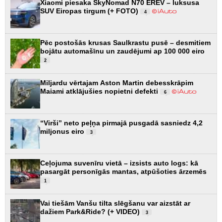
Xiaomi piesaka SkyNomad N70 EREV – luksusa
SUV Eiropas tirgum (+ FOTO)
4
Pēc postošās krusas Saulkrastu pusē – desmitiem
bojātu automašīnu un zaudējumi ap 100 000 eiro
2
Miljardu vērtajam Aston Martin debesskrāpim
Maiami atklājušies nopietni defekti
6
“Virši” neto peļņa pirmajā pusgadā sasniedz 4,2
miljonus eiro
3
Ceļojuma suvenīru vietā – izsists auto logs: kā
pasargāt personīgās mantas, atpūšoties ārzemēs
1
Vai tiešām Vanšu tilta slēgšanu var aizstāt ar
dažiem Park&Ride? (+ VIDEO)
3