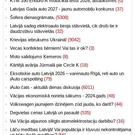
KTM 390 Enduro R motocikla tests 2026, atsauksmes
(0)
Latvijas Gada auto 2027 - jaunu automobiļu konkurss
(37)
Šofera dienasgrāmata.
(5308)
Latvijā sadeg elektroauto biroja stāvvietā, cik droši tie ir
daudzstāvu stāvvietās
(32)
Krievijas iebrukums Ukrainā!
(9042)
Vecas konfektes bērniem! Vai tas ir ok?
(3)
Moto salidojums Ķemeros
(8)
Kārtējā avārija Jūrmalā pie Circle K
(18)
Eksotiskie auto Latvijā 2026 – varenauto Rīgā, reti auto un
iAuto carspotting
(79)
iAuto čats - aktuālā dienas diskusija
(6011)
Vācijas ekonomiskā norieta sākums - 2024.gads
(48)
Volkswagen jaunajiem dzinējiem zūd jauda, ko darīt?
(44)
Degvielas cenas Latvijā un pasaulē
(535)
Vai Vācija atjaunos slēgto atomelektrostaciju darbību?
(16)
Lāču medības Latvijā! Vai populācija ir kļuvusi nekontrolējama
un būtu jāsāk medības?
(56)