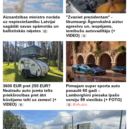
Aizsardzības ministrs norāda
"Zvaniet prezidentam" -
uz nepieciešamību Latvijai
likumsargi Āgenskalnā aiztur
sagādāt savas spārnotās un
agresīvu un, iespējams,
ballistiskās raķetes
iereibušu autovadītāju (+
11
VIDEO)
3
3600 EUR pret 255 EUR?
Pirmajam super sporta auto
Neatradu auto jumta telts
pasaulē 60 gadi –
priekšrocības pret ātri
Lamborghini piesaka īpašo
būvējamo telti uz zemes! (+
versiju 99 vienībās (+ FOTO)
VIDEO)
8
3