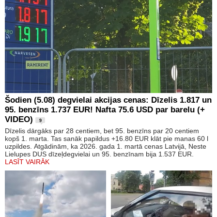
Šodien (5.08) degvielai akcijas cenas: Dīzelis 1.817 un
95. benzīns 1.737 EUR! Nafta 75.6 USD par barelu (+
VIDEO)
9
Dīzelis dārgāks par 28 centiem, bet 95. benzīns par 20 centiem
kopš 1. marta. Tas sanāk papildus +16.80 EUR klāt pie manas 60 l
uzpildes. Atgādinām, ka 2026. gada 1. martā cenas Latvijā, Neste
Lielupes DUS dīzeļdegvielai un 95. benzīnam bija 1.537 EUR.
LASĪT VAIRĀK