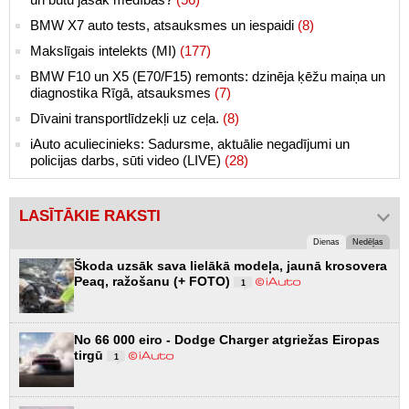
BMW X7 auto tests, atsauksmes un iespaidi
(8)
Makslīgais intelekts (MI)
(177)
BMW F10 un X5 (E70/F15) remonts: dzinēja ķēžu maiņa un
diagnostika Rīgā, atsauksmes
(7)
Dīvaini transportlīdzekļi uz ceļa.
(8)
iAuto aculiecinieks: Sadursme, aktuālie negadījumi un
policijas darbs, sūti video (LIVE)
(28)
LASĪTĀKIE RAKSTI
Dienas
Nedēļas
Škoda uzsāk sava lielākā modeļa, jaunā krosovera
Peaq, ražošanu (+ FOTO)
1
No 66 000 eiro - Dodge Charger atgriežas Eiropas
tirgū
1