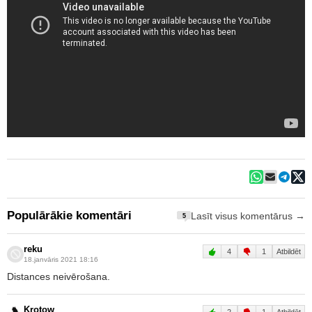
Populārākie komentāri
Lasīt visus komentārus →
5
reku
4
1
Atbildēt
18.janvāris 2021 18:16
Distances neivērošana.
Krotow