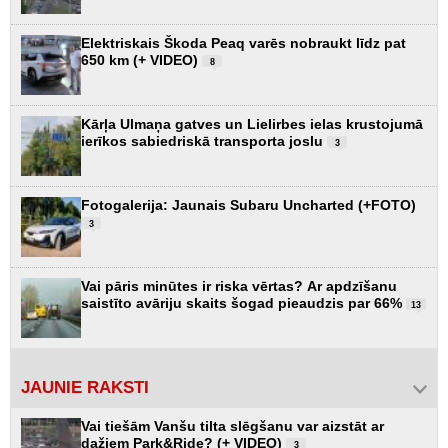
Elektriskais Škoda Peaq varēs nobraukt līdz pat
650 km (+ VIDEO)
8
Kārļa Ulmaņa gatves un Lielirbes ielas krustojumā
ierīkos sabiedriskā transporta joslu
3
Fotogalerija: Jaunais Subaru Uncharted (+FOTO)
3
Vai pāris minūtes ir riska vērtas? Ar apdzīšanu
saistīto avāriju skaits šogad pieaudzis par 66%
13
JAUNIE RAKSTI
Vai tiešām Vanšu tilta slēgšanu var aizstāt ar
dažiem Park&Ride? (+ VIDEO)
3