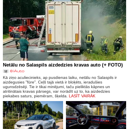
Netālu no Salaspils aizdedzies kravas auto (+ FOTO)
12
Kā ziņo aculiecinieks, ap pusdienas laiku, netālu no Salaspils ir
aizdegusies "fūre". Ceļš tajā vietā ir bloķēts, ieradušies
ugunsdzēsēji. Tie ir tikai minējumi, taču pieliktās kāpnes un
atritinātais kravas pārsegs, var norādīt uz to, ka aizdedzies
piekabes saturs, piemēram, šķelda.
LASĪT VAIRĀK