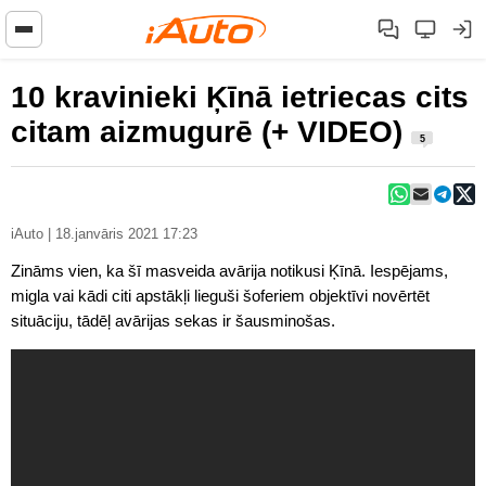
10 kravinieki Ķīnā ietriecas cits
citam aizmugurē (+ VIDEO)
5
iAuto | 18.janvāris 2021 17:23
Zināms vien, ka šī masveida avārija notikusi Ķīnā. Iespējams,
migla vai kādi citi apstākļi lieguši šoferiem objektīvi novērtēt
situāciju, tādēļ avārijas sekas ir šausminošas.