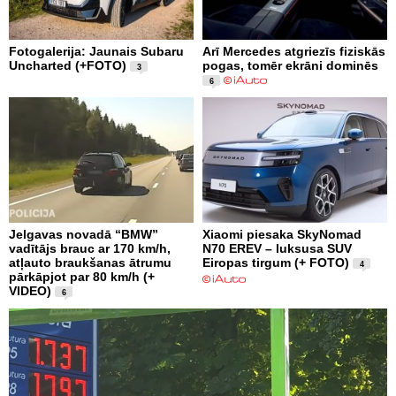
Fotogalerija: Jaunais Subaru
Arī Mercedes atgriezīs fiziskās
Uncharted (+FOTO)
pogas, tomēr ekrāni dominēs
3
6
Jelgavas novadā “BMW”
Xiaomi piesaka SkyNomad
vadītājs brauc ar 170 km/h,
N70 EREV – luksusa SUV
atļauto braukšanas ātrumu
Eiropas tirgum (+ FOTO)
4
pārkāpjot par 80 km/h (+
VIDEO)
6