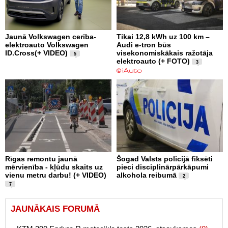
Jaunā Volkswagen cerība-
Tikai 12,8 kWh uz 100 km –
elektroauto Volkswagen
Audi e-tron būs
ID.Cross(+ VIDEO)
visekonomiskākais ražotāja
5
elektroauto (+ FOTO)
3
Rīgas remontu jaunā
Šogad Valsts policijā fiksēti
mērvienība - kļūdu skaits uz
pieci disciplinārpārkāpumi
vienu metru darbu! (+ VIDEO)
alkohola reibumā
2
7
JAUNĀKAIS FORUMĀ