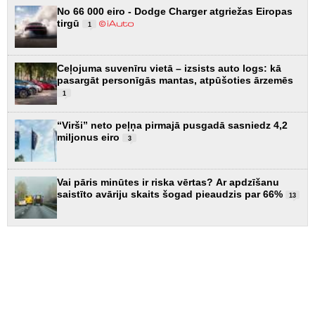
No 66 000 eiro - Dodge Charger atgriežas Eiropas
tirgū
1
Ceļojuma suvenīru vietā – izsists auto logs: kā
pasargāt personīgās mantas, atpūšoties ārzemēs
1
“Virši” neto peļņa pirmajā pusgadā sasniedz 4,2
miljonus eiro
3
Vai pāris minūtes ir riska vērtas? Ar apdzīšanu
saistīto avāriju skaits šogad pieaudzis par 66%
13