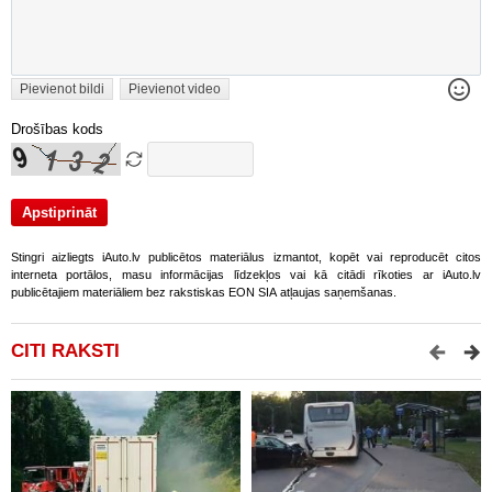
Pievienot bildi
Pievienot video
Drošības kods
Stingri aizliegts iAuto.lv publicētos materiālus izmantot, kopēt vai reproducēt citos
interneta portālos, masu informācijas līdzekļos vai kā citādi rīkoties ar iAuto.lv
publicētajiem materiāliem bez rakstiskas EON SIA atļaujas saņemšanas.
CITI RAKSTI