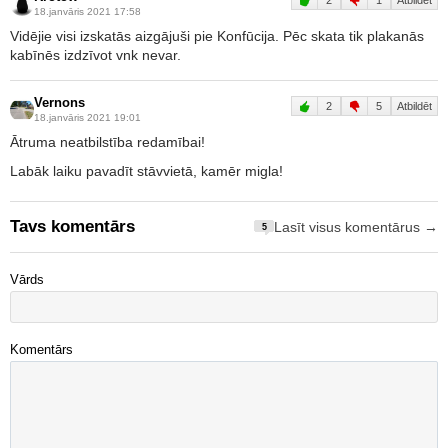
2
1
Atbildēt
18.janvāris 2021 17:58
Vidējie visi izskatās aizgājuši pie Konfūcija. Pēc skata tik plakanās
kabīnēs izdzīvot vnk nevar.
Vernons
2
5
Atbildēt
18.janvāris 2021 19:01
Ātruma neatbilstība redamībai!
Labāk laiku pavadīt stāvvietā, kamēr migla!
Tavs komentārs
Lasīt visus komentārus →
5
Vārds
Komentārs