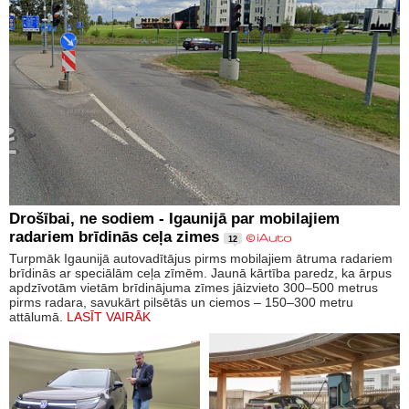
Drošībai, ne sodiem - Igaunijā par mobilajiem
radariem brīdinās ceļa zimes
12
Turpmāk Igaunijā autovadītājus pirms mobilajiem ātruma radariem
brīdinās ar speciālām ceļa zīmēm. Jaunā kārtība paredz, ka ārpus
apdzīvotām vietām brīdinājuma zīmes jāizvieto 300–500 metrus
pirms radara, savukārt pilsētās un ciemos – 150–300 metru
attālumā.
LASĪT VAIRĀK