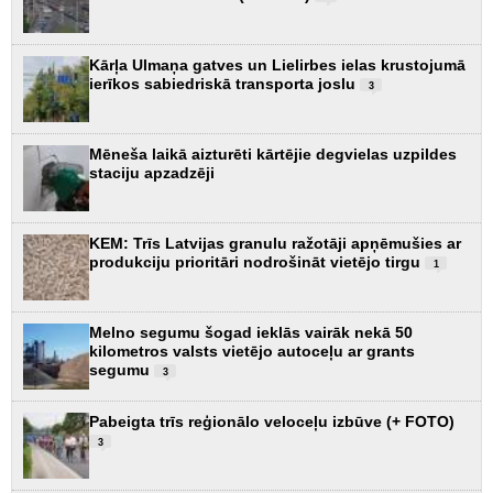
Kārļa Ulmaņa gatves un Lielirbes ielas krustojumā
ierīkos sabiedriskā transporta joslu
3
Mēneša laikā aizturēti kārtējie degvielas uzpildes
staciju apzadzēji
KEM: Trīs Latvijas granulu ražotāji apņēmušies ar
produkciju prioritāri nodrošināt vietējo tirgu
1
Melno segumu šogad ieklās vairāk nekā 50
kilometros valsts vietējo autoceļu ar grants
segumu
3
Pabeigta trīs reģionālo veloceļu izbūve (+ FOTO)
3