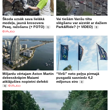
Škoda uzsāk sava lielākā
Vai tiešām Vanšu tilta
modeļa, jaunā krosovera
slēgšanu var aizstāt ar dažiem
Peaq, ražošanu (+ FOTO)
Park&Ride? (+ VIDEO)
1
3
Miljardu vērtajam Aston Martin
“Virši” neto peļņa pirmajā
debesskrāpim Maiami
pusgadā sasniedz 4,2
atklājušies nopietni defekti
miljonus eiro
3
6