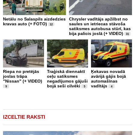
Netālu no Salaspils aizdedzies
Chrysler vadītājs apžilbst no
P
kravas auto (+ FOTO)
saules un ietriecas stāvoša
v
12
satiksmes autobusa stūrī, kas
bija palicis joslā (+ VIDEO)
31
Riepa no pretējās
Traģiskā diennaktī
Ķekavas novadā
R
joslas trāpa
ceļu satiksmes
avārijā gājis bojā
l
"Nissan" (+ VIDEO)
negadījumos gājuši
automašīnas
"
bojā seši cilvēki
vadītājs
a
9
5
4
IZCELTIE RAKSTI