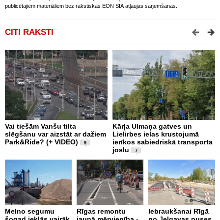
publicētajiem materiāliem bez rakstiskas EON SIA atļaujas saņemšanas.
CITI RAKSTI
Vai tiešām Vanšu tilta
Kārļa Ulmaņa gatves un
A
slēgšanu var aizstāt ar dažiem
Lielirbes ielas krustojumā
p
Park&Ride? (+ VIDEO)
ierīkos sabiedriskā transporta
t
9
joslu
n
7
B
Melno segumu
Rīgas remontu
Iebraukšanai Rīgā
šogad ieklās vairāk
jaunā mērvienība -
no Jelgavas puses
J