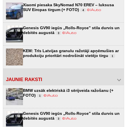
Xiaomi piesaka SkyNomad N70 EREV – luksusa
SUV Eiropas tirgum (+ FOTO)
4
Genesis GV90 iegūs „Rolls-Royce” stila durvis un
debitēs augustā
3
KEM: Trīs Latvijas granulu ražotāji apņēmušies ar
produkciju prioritāri nodrošināt vietējo tirgu
1
JAUNIE RAKSTI
BMW uzsāk elektriskā i3 sērijveida ražošanu (+
FOTO)
1
Genesis GV90 iegūs „Rolls-Royce” stila durvis un
debitēs augustā
3