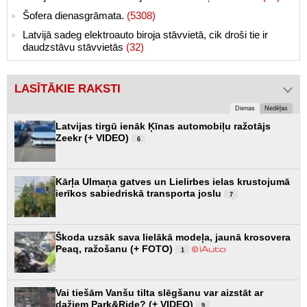
Šofera dienasgrāmata.
(5308)
Latvijā sadeg elektroauto biroja stāvvietā, cik droši tie ir
daudzstāvu stāvvietās
(32)
LASĪTĀKIE RAKSTI
Dienas
Nedēļas
Latvijas tirgū ienāk Ķīnas automobiļu ražotājs
Zeekr (+ VIDEO)
6
Kārļa Ulmaņa gatves un Lielirbes ielas krustojumā
ierīkos sabiedriskā transporta joslu
7
Škoda uzsāk sava lielākā modeļa, jaunā krosovera
Peaq, ražošanu (+ FOTO)
1
Vai tiešām Vanšu tilta slēgšanu var aizstāt ar
dažiem Park&Ride? (+ VIDEO)
9