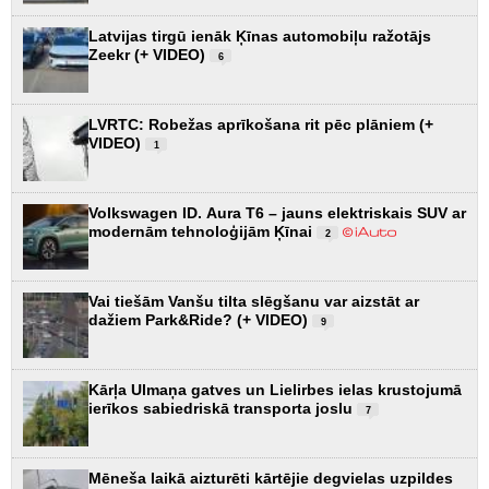
Latvijas tirgū ienāk Ķīnas automobiļu ražotājs
Zeekr (+ VIDEO)
6
LVRTC: Robežas aprīkošana rit pēc plāniem (+
VIDEO)
1
Volkswagen ID. Aura T6 – jauns elektriskais SUV ar
modernām tehnoloģijām Ķīnai
2
Vai tiešām Vanšu tilta slēgšanu var aizstāt ar
dažiem Park&Ride? (+ VIDEO)
9
Kārļa Ulmaņa gatves un Lielirbes ielas krustojumā
ierīkos sabiedriskā transporta joslu
7
Mēneša laikā aizturēti kārtējie degvielas uzpildes