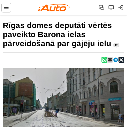
Rīgas domes deputāti vērtēs
paveikto Barona ielas
pārveidošanā par gājēju ielu
12