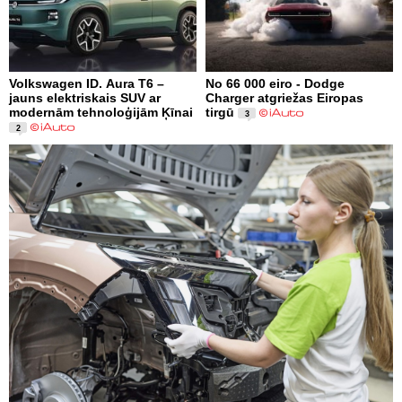
Volkswagen ID. Aura T6 –
No 66 000 eiro - Dodge
jauns elektriskais SUV ar
Charger atgriežas Eiropas
modernām tehnoloģijām Ķīnai
tirgū
3
2