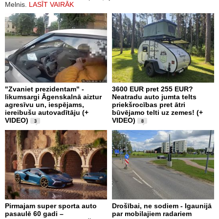
Melnis.
LASĪT VAIRĀK
"Zvaniet prezidentam" -
3600 EUR pret 255 EUR?
likumsargi Āgenskalnā aiztur
Neatradu auto jumta telts
agresīvu un, iespējams,
priekšrocības pret ātri
iereibušu autovadītāju (+
būvējamo telti uz zemes! (+
VIDEO)
VIDEO)
3
8
Pirmajam super sporta auto
Drošībai, ne sodiem - Igaunijā
pasaulē 60 gadi –
par mobilajiem radariem