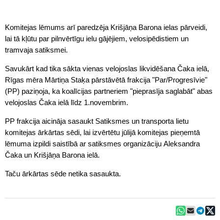
Komitejas lēmums arī paredzēja Krišjāņa Barona ielas pārveidi,
lai tā kļūtu par pilnvērtīgu ielu gājējiem, velosipēdistiem un
tramvaja satiksmei.
Savukārt kad tika sākta vienas velojoslas likvidēšana Čaka ielā,
Rīgas mēra Mārtiņa Staķa pārstāvētā frakcija "Par/Progresīvie"
(PP) paziņoja, ka koalīcijas partneriem "pieprasīja saglabāt" abas
velojoslas Čaka ielā līdz 1.novembrim.
PP frakcija aicināja sasaukt Satiksmes un transporta lietu
komitejas ārkārtas sēdi, lai izvērtētu jūlijā komitejas pieņemtā
lēmuma izpildi saistībā ar satiksmes organizāciju Aleksandra
Čaka un Krišjāņa Barona ielā.
Taču ārkārtas sēde netika sasaukta.