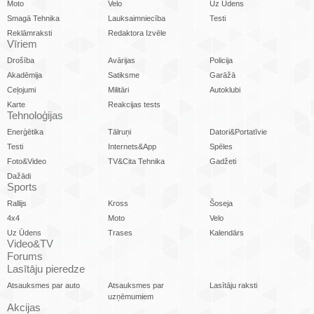
Moto
Velo
Uz Ūdens
Smagā Tehnika
Lauksaimniecība
Testi
Reklāmraksti
Redaktora Izvēle
Vīriem
Drošība
Avārijas
Policija
Akadēmija
Satiksme
Garāžā
Ceļojumi
Militāri
Autoklubi
Karte
Reakcijas tests
Tehnoloģijas
Enerģētika
Tālruņi
Datori&Portatīvie
Testi
Internets&App
Spēles
Foto&Video
TV&Cita Tehnika
Gadžeti
Dažādi
Sports
Rallijs
Kross
Šoseja
4x4
Moto
Velo
Uz Ūdens
Trases
Kalendārs
Video&TV
Forums
Lasītāju pieredze
Atsauksmes par auto
Atsauksmes par
Lasītāju raksti
uzņēmumiem
Akcijas