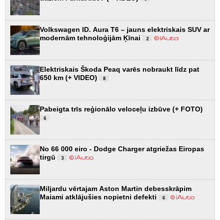
Volkswagen ID. Aura T6 – jauns elektriskais SUV ar
modernām tehnoloģijām Ķīnai
2
Elektriskais Škoda Peaq varēs nobraukt līdz pat
650 km (+ VIDEO)
8
Pabeigta trīs reģionālo veloceļu izbūve (+ FOTO)
6
No 66 000 eiro - Dodge Charger atgriežas Eiropas
tirgū
3
Miljardu vērtajam Aston Martin debesskrāpim
Maiami atklājušies nopietni defekti
6