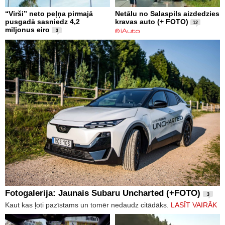
“Virši” neto peļņa pirmajā
Netālu no Salaspils aizdedzies
pusgadā sasniedz 4,2
kravas auto (+ FOTO)
12
miljonus eiro
3
Fotogalerija: Jaunais Subaru Uncharted (+FOTO)
3
Kaut kas ļoti pazīstams un tomēr nedaudz citādāks.
LASĪT VAIRĀK