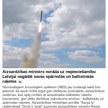
Aizsardzības ministrs norāda uz nepieciešamību
Latvijai sagādāt savas spārnotās un ballistiskās
raķetes
11
Nacionālajiem bruņotajiem spēkiem (NBS) jau tuvākajā laikā būs
jādomā, kā savā rīcībā iegūt gan efektīvas pretraķešu aizsardzības
sistēmas, kas spēj cīnīties ar ienaidnieka ballistisko raķešu
triecieniem, gan tālās darbības uzbrukuma ieročus - ballistiskās un
spārnotās raķetes, Aizsardzības ministrijas portāla "Sargs.lv"
raidierakstā "Droši ir zināt" paziņojis aizsardzības ministrs Raivis