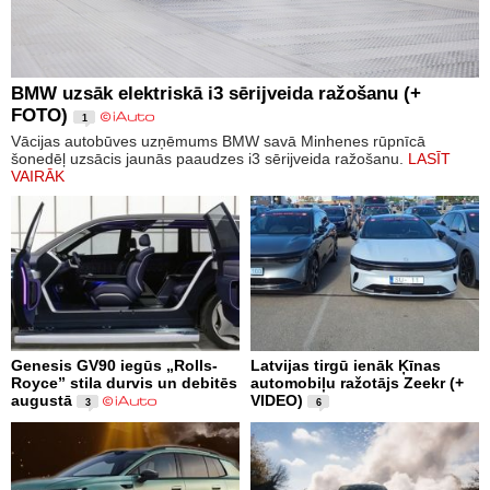
BMW uzsāk elektriskā i3 sērijveida ražošanu (+
FOTO)
1
Vācijas autobūves uzņēmums BMW savā Minhenes rūpnīcā
šonedēļ uzsācis jaunās paaudzes i3 sērijveida ražošanu.
LASĪT
VAIRĀK
Genesis GV90 iegūs „Rolls-
Latvijas tirgū ienāk Ķīnas
Royce” stila durvis un debitēs
automobiļu ražotājs Zeekr (+
augustā
VIDEO)
3
6