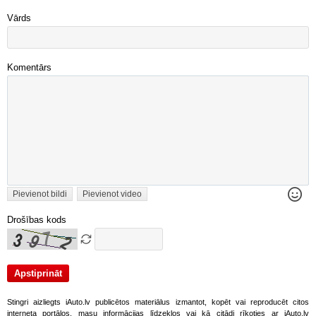
Vārds
Komentārs
Pievienot bildi
Pievienot video
Drošības kods
Stingri aizliegts iAuto.lv publicētos materiālus izmantot, kopēt vai reproducēt citos
interneta portālos, masu informācijas līdzekļos vai kā citādi rīkoties ar iAuto.lv