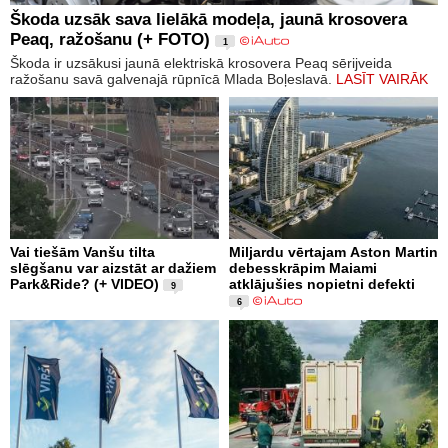
Škoda uzsāk sava lielākā modeļa, jaunā krosovera
Peaq, ražošanu (+ FOTO)
1
Škoda ir uzsākusi jaunā elektriskā krosovera Peaq sērijveida
ražošanu savā galvenajā rūpnīcā Mlada Boļeslavā.
LASĪT VAIRĀK
Vai tiešām Vanšu tilta
Miljardu vērtajam Aston Martin
slēgšanu var aizstāt ar dažiem
debesskrāpim Maiami
Park&Ride? (+ VIDEO)
atklājušies nopietni defekti
9
6