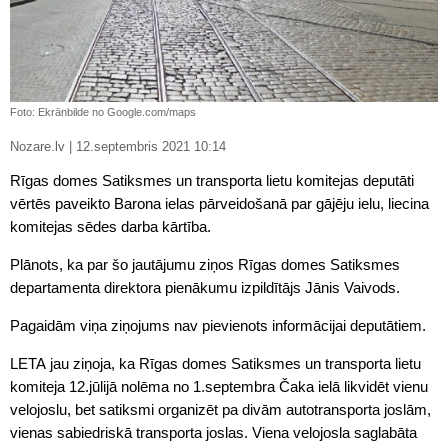
Foto: Ekrānbilde no Google.com/maps
Nozare.lv | 12.septembris 2021 10:14
Rīgas domes Satiksmes un transporta lietu komitejas deputāti
vērtēs paveikto Barona ielas pārveidošanā par gājēju ielu, liecina
komitejas sēdes darba kārtība.
Plānots, ka par šo jautājumu ziņos Rīgas domes Satiksmes
departamenta direktora pienākumu izpildītājs Jānis Vaivods.
Pagaidām viņa ziņojums nav pievienots informācijai deputātiem.
LETA jau ziņoja, ka Rīgas domes Satiksmes un transporta lietu
komiteja 12.jūlijā nolēma no 1.septembra Čaka ielā likvidēt vienu
velojoslu, bet satiksmi organizēt pa divām autotransporta joslām,
vienas sabiedriskā transporta joslas. Viena velojosla saglabāta