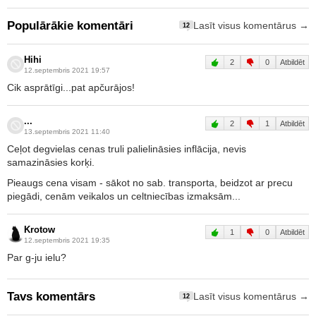
Populārākie komentāri
Lasīt visus komentārus →
12
Hihi
2
0
Atbildēt
12.septembris 2021 19:57
Cik asprātīgi...pat apčurājos!
...
2
1
Atbildēt
13.septembris 2021 11:40
Ceļot degvielas cenas truli palielināsies inflācija, nevis
samazināsies korķi.
Pieaugs cena visam - sākot no sab. transporta, beidzot ar precu
piegādi, cenām veikalos un celtniecības izmaksām...
Krotow
1
0
Atbildēt
12.septembris 2021 19:35
Par g-ju ielu?
Tavs komentārs
Lasīt visus komentārus →
12