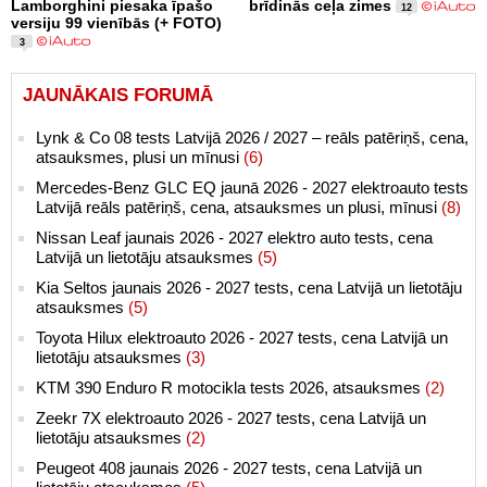
Lamborghini piesaka īpašo
brīdinās ceļa zimes
12
versiju 99 vienībās (+ FOTO)
3
JAUNĀKAIS FORUMĀ
Lynk & Co 08 tests Latvijā 2026 / 2027 – reāls patēriņš, cena,
atsauksmes, plusi un mīnusi
(6)
Mercedes-Benz GLC EQ jaunā 2026 - 2027 elektroauto tests
Latvijā reāls patēriņš, cena, atsauksmes un plusi, mīnusi
(8)
Nissan Leaf jaunais 2026 - 2027 elektro auto tests, cena
Latvijā un lietotāju atsauksmes
(5)
Kia Seltos jaunais 2026 - 2027 tests, cena Latvijā un lietotāju
atsauksmes
(5)
Toyota Hilux elektroauto 2026 - 2027 tests, cena Latvijā un
lietotāju atsauksmes
(3)
KTM 390 Enduro R motocikla tests 2026, atsauksmes
(2)
Zeekr 7X elektroauto 2026 - 2027 tests, cena Latvijā un
lietotāju atsauksmes
(2)
Peugeot 408 jaunais 2026 - 2027 tests, cena Latvijā un