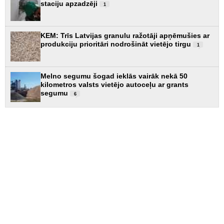
staciju apzadzēji
1
KEM: Trīs Latvijas granulu ražotāji apņēmušies ar
produkciju prioritāri nodrošināt vietējo tirgu
1
Melno segumu šogad ieklās vairāk nekā 50
kilometros valsts vietējo autoceļu ar grants
segumu
6