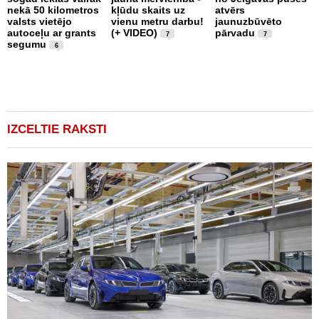
nekā 50 kilometros
kļūdu skaits uz
atvērs
S
valsts vietējo
vienu metru darbu!
jaunuzbūvēto
L
autoceļu ar grants
(+ VIDEO)
pārvadu
U
7
7
segumu
l
6
i
IZCELTIE RAKSTI