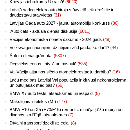
Krievijas iebrukums Ukrainā!
(9040)
Latvijā sadeg elektroauto biroja stāvvietā, cik droši tie ir
daudzstāvu stāvvietās
(31)
Latvijas Gada auto 2027 - jaunu automobiļu konkurss
(36)
iAuto čats - aktuālā dienas diskusija
(6011)
Vācijas ekonomiskā norieta sākums - 2024.gads
(48)
Volkswagen jaunajiem dzinējiem zūd jauda, ko darīt?
(44)
Šofera dienasgrāmata.
(5307)
Degvielas cenas Latvijā un pasaulē
(535)
Vai Vācija atjaunos slēgto atomelektrostaciju darbību?
(16)
Lāču medības Latvijā! Vai populācija ir kļuvusi nekontrolējama
un būtu jāsāk medības?
(56)
BMW X7 auto tests, atsauksmes un iespaidi
(8)
Makslīgais intelekts (MI)
(177)
BMW F10 un X5 (E70/F15) remonts: dzinēja ķēžu maiņa un
diagnostika Rīgā, atsauksmes
(7)
Dīvaini transportlīdzekļi uz ceļa.
(8)