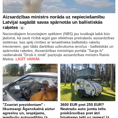
Aizsardzības ministrs norāda uz nepieciešamību
Latvijai sagādāt savas spārnotās un ballistiskās
raķetes
8
Nacionālajiem bruņotajiem spēkiem (NBS) jau tuvākajā laikā būs
jādomā, kā savā rīcībā iegūt gan efektīvas pretraķešu aizsardzības
sistēmas, kas spēj cīnīties ar ienaidnieka ballistisko raķešu
triecieniem, gan tālās darbības uzbrukuma ieročus - ballistiskās un
spārnotās raķetes, Aizsardzības ministrijas portāla "Sargs.lv"
raidierakstā "Droši ir zināt" paziņojis aizsardzības ministrs Raivis
Melnis.
LASĪT VAIRĀK
"Zvaniet prezidentam" -
3600 EUR pret 255 EUR?
likumsargi Āgenskalnā aiztur
Neatradu auto jumta telts
agresīvu un, iespējams,
priekšrocības pret ātri
iereibušu autovadītāju (+
būvējamo telti uz zemes! (+