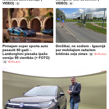
VIDEO)
VIDEO)
3
8
Pirmajam super sporta auto
Drošībai, ne sodiem - Igaunijā
pasaulē 60 gadi –
par mobilajiem radariem
Lamborghini piesaka īpašo
brīdinās ceļa zimes
12
versiju 99 vienībās (+ FOTO)
3