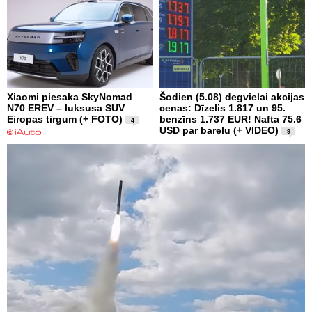
Xiaomi piesaka SkyNomad
Šodien (5.08) degvielai akcijas
N70 EREV – luksusa SUV
cenas: Dīzelis 1.817 un 95.
Eiropas tirgum (+ FOTO)
benzīns 1.737 EUR! Nafta 75.6
4
USD par barelu (+ VIDEO)
9