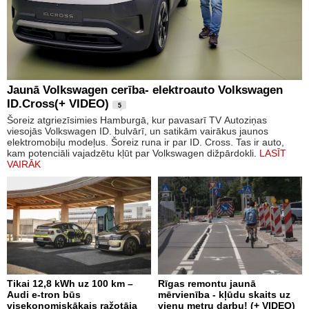
Jaunā Volkswagen cerība- elektroauto Volkswagen
ID.Cross(+ VIDEO)
5
Šoreiz atgriezīsimies Hamburgā, kur pavasarī TV Autoziņas
viesojās Volkswagen ID. bulvārī, un satikām vairākus jaunos
elektromobiļu modeļus. Šoreiz runa ir par ID. Cross. Tas ir auto,
kam potenciāli vajadzētu kļūt par Volkswagen dižpārdokli.
LASĪT
VAIRĀK
Tikai 12,8 kWh uz 100 km –
Rīgas remontu jaunā
Audi e-tron būs
mērvienība - kļūdu skaits uz
visekonomiskākais ražotāja
vienu metru darbu! (+ VIDEO)