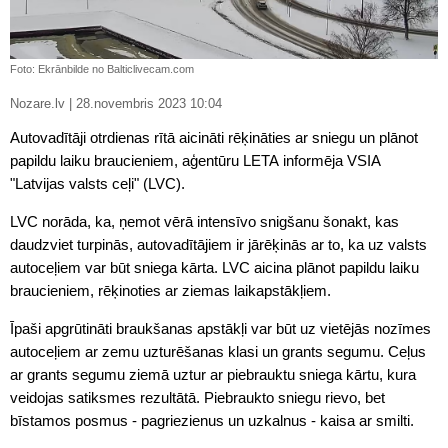
Foto: Ekrānbilde no Balticlivecam.com
Nozare.lv | 28.novembris 2023 10:04
Autovadītāji otrdienas rītā aicināti rēķināties ar sniegu un plānot
papildu laiku braucieniem, aģentūru LETA informēja VSIA
"Latvijas valsts ceļi" (LVC).
LVC norāda, ka, ņemot vērā intensīvo snigšanu šonakt, kas
daudzviet turpinās, autovadītājiem ir jārēķinās ar to, ka uz valsts
autoceļiem var būt sniega kārta. LVC aicina plānot papildu laiku
braucieniem, rēķinoties ar ziemas laikapstākļiem.
Īpaši apgrūtināti braukšanas apstākļi var būt uz vietējās nozīmes
autoceļiem ar zemu uzturēšanas klasi un grants segumu. Ceļus
ar grants segumu ziemā uztur ar piebrauktu sniega kārtu, kura
veidojas satiksmes rezultātā. Piebraukto sniegu rievo, bet
bīstamos posmus - pagriezienus un uzkalnus - kaisa ar smilti.