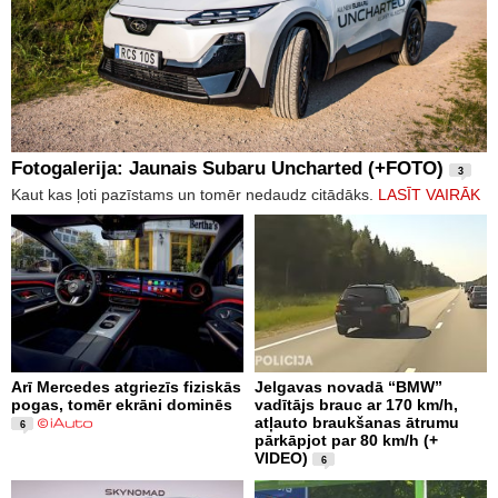
Fotogalerija: Jaunais Subaru Uncharted (+FOTO)
3
Kaut kas ļoti pazīstams un tomēr nedaudz citādāks.
LASĪT VAIRĀK
Arī Mercedes atgriezīs fiziskās
Jelgavas novadā “BMW”
pogas, tomēr ekrāni dominēs
vadītājs brauc ar 170 km/h,
atļauto braukšanas ātrumu
6
pārkāpjot par 80 km/h (+
VIDEO)
6