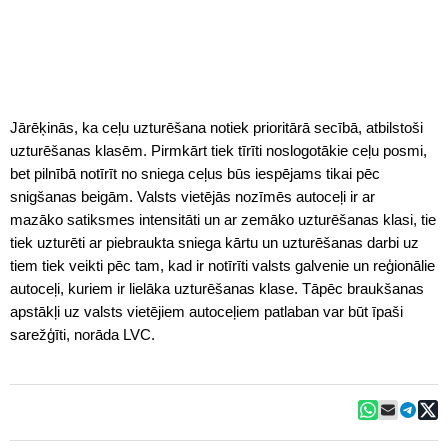
Jārēķinās, ka ceļu uzturēšana notiek prioritārā secībā, atbilstoši
uzturēšanas klasēm. Pirmkārt tiek tīrīti noslogotākie ceļu posmi,
bet pilnībā notīrīt no sniega ceļus būs iespējams tikai pēc
snigšanas beigām. Valsts vietējās nozīmēs autoceļi ir ar
mazāko satiksmes intensitāti un ar zemāko uzturēšanas klasi, tie
tiek uzturēti ar piebraukta sniega kārtu un uzturēšanas darbi uz
tiem tiek veikti pēc tam, kad ir notīrīti valsts galvenie un reģionālie
autoceļi, kuriem ir lielāka uzturēšanas klase. Tāpēc braukšanas
apstākļi uz valsts vietējiem autoceļiem patlaban var būt īpaši
sarežģīti, norāda LVC.