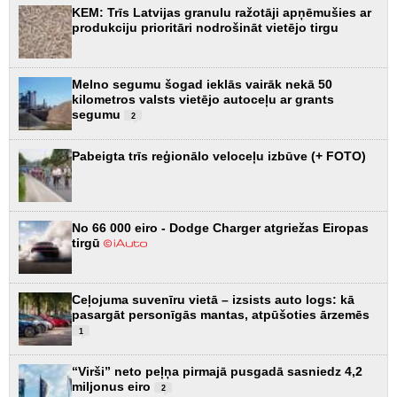
KEM: Trīs Latvijas granulu ražotāji apņēmušies ar
produkciju prioritāri nodrošināt vietējo tirgu
Melno segumu šogad ieklās vairāk nekā 50
kilometros valsts vietējo autoceļu ar grants
segumu
2
Pabeigta trīs reģionālo veloceļu izbūve (+ FOTO)
No 66 000 eiro - Dodge Charger atgriežas Eiropas
tirgū
Ceļojuma suvenīru vietā – izsists auto logs: kā
pasargāt personīgās mantas, atpūšoties ārzemēs
1
“Virši” neto peļņa pirmajā pusgadā sasniedz 4,2
miljonus eiro
2