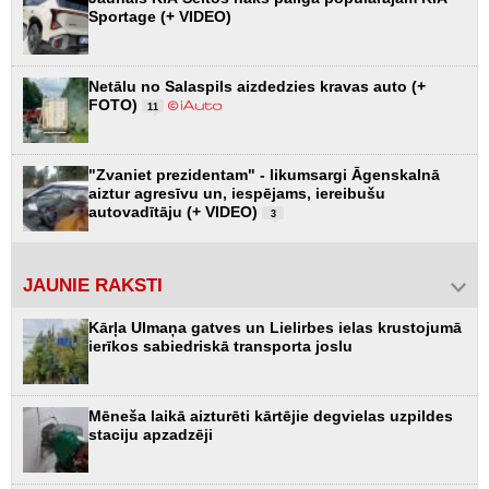
Sportage (+ VIDEO)
Netālu no Salaspils aizdedzies kravas auto (+
FOTO)
11
"Zvaniet prezidentam" - likumsargi Āgenskalnā
aiztur agresīvu un, iespējams, iereibušu
autovadītāju (+ VIDEO)
3
JAUNIE RAKSTI
Kārļa Ulmaņa gatves un Lielirbes ielas krustojumā
ierīkos sabiedriskā transporta joslu
Mēneša laikā aizturēti kārtējie degvielas uzpildes
staciju apzadzēji