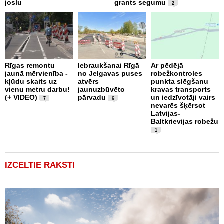
joslu
grants segumu
2
Rīgas remontu
Iebraukšanai Rīgā
Ar pēdējā
jaunā mērvienība -
no Jelgavas puses
robežkontroles
T
kļūdu skaits uz
atvērs
punkta slēgšanu
N
vienu metru darbu!
jaunuzbūvēto
kravas transports
m
(+ VIDEO)
pārvadu
un iedzīvotāji vairs
m
7
6
nevarēs šķērsot
a
Latvijas-
V
Baltkrievijas robežu
1
IZCELTIE RAKSTI