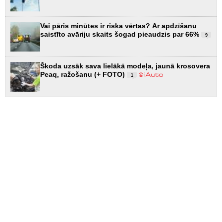
Vai pāris minūtes ir riska vērtas? Ar apdzīšanu
saistīto avāriju skaits šogad pieaudzis par 66%
9
Škoda uzsāk sava lielākā modeļa, jaunā krosovera
Peaq, ražošanu (+ FOTO)
1