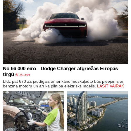
No 66 000 eiro - Dodge Charger atgriežas Eiropas
tirgū
Līdz pat 670 Zs jaudīgais amerikāņu muskuļauto būs pieejams ar
benzīna motoru un arī kā pilnībā elektrisks mdelis.
LASĪT VAIRĀK