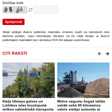
Drošības kods
Stingri aizliegts iAuto.lv publicētos materiālus izmantot, kopēt vai reproducēt citos
interneta portālos, masu informācijas līdzekļos vai kā citādi rīkoties ar iAuto.lv
publicētajiem materiāliem bez rakstiskas EON SIA atļaujas saņemšanas.
CITI RAKSTI
Kārļa Ulmaņa gatves un
Melno segumu šogad ieklās
T
Lielirbes ielas krustojumā
vairāk nekā 50 kilometros
j
ierīkos sabiedriskā transporta
valsts vietējo autoceļu ar
V