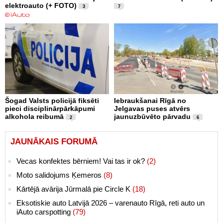
elektroauto (+ FOTO)
3
7
Šogad Valsts policijā fiksēti
Iebraukšanai Rīgā no
pieci disciplinārpārkāpumi
Jelgavas puses atvērs
alkohola reibumā
jaunuzbūvēto pārvadu
2
6
JAUNĀKAIS FORUMĀ
Vecas konfektes bērniem! Vai tas ir ok?
(2)
Moto salidojums Ķemeros
(8)
Kārtējā avārija Jūrmalā pie Circle K
(18)
Eksotiskie auto Latvijā 2026 – varenauto Rīgā, reti auto un
iAuto carspotting
(79)