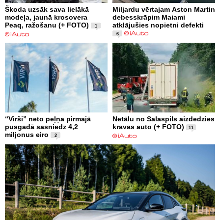
Škoda uzsāk sava lielākā
Miljardu vērtajam Aston Martin
modeļa, jaunā krosovera
debesskrāpim Maiami
Peaq, ražošanu (+ FOTO)
atklājušies nopietni defekti
1
6
“Virši” neto peļņa pirmajā
Netālu no Salaspils aizdedzies
pusgadā sasniedz 4,2
kravas auto (+ FOTO)
11
miljonus eiro
2