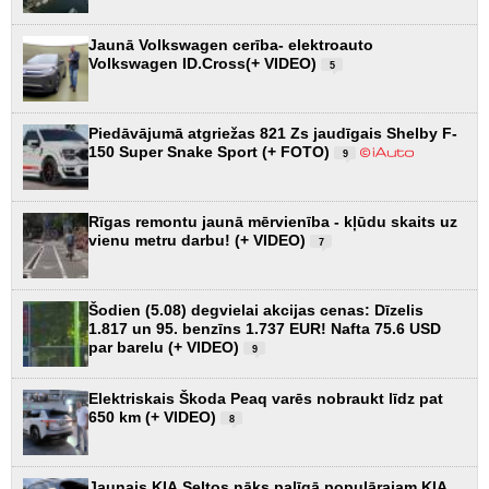
Jaunā Volkswagen cerība- elektroauto
Volkswagen ID.Cross(+ VIDEO)
5
Piedāvājumā atgriežas 821 Zs jaudīgais Shelby F-
150 Super Snake Sport (+ FOTO)
9
Rīgas remontu jaunā mērvienība - kļūdu skaits uz
vienu metru darbu! (+ VIDEO)
7
Šodien (5.08) degvielai akcijas cenas: Dīzelis
1.817 un 95. benzīns 1.737 EUR! Nafta 75.6 USD
par barelu (+ VIDEO)
9
Elektriskais Škoda Peaq varēs nobraukt līdz pat
650 km (+ VIDEO)
8
Jaunais KIA Seltos nāks palīgā populārajam KIA