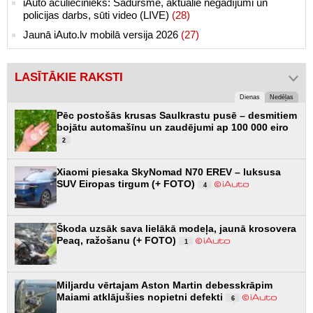
iAuto aculiecinieks: Sadursme, aktuālie negadījumi un
policijas darbs, sūti video (LIVE)
(28)
Jaunā iAuto.lv mobilā versija 2026
(27)
LASĪTĀKIE RAKSTI
Dienas
Nedēļas
Pēc postošās krusas Saulkrastu pusē – desmitiem
bojātu automašīnu un zaudējumi ap 100 000 eiro
2
Xiaomi piesaka SkyNomad N70 EREV – luksusa
SUV Eiropas tirgum (+ FOTO)
4
Škoda uzsāk sava lielākā modeļa, jaunā krosovera
Peaq, ražošanu (+ FOTO)
1
Miljardu vērtajam Aston Martin debesskrāpim
Maiami atklājušies nopietni defekti
6