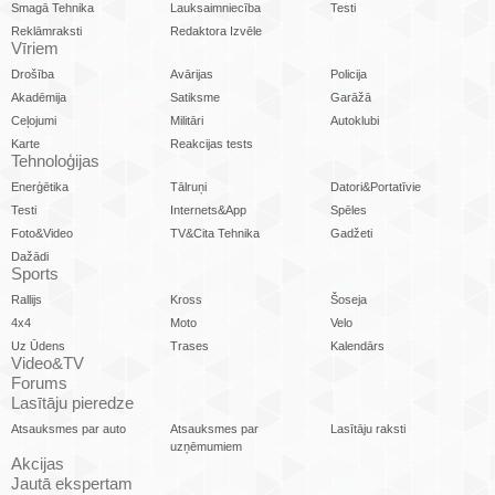
Smagā Tehnika
Lauksaimniecība
Testi
Reklāmraksti
Redaktora Izvēle
Vīriem
Drošība
Avārijas
Policija
Akadēmija
Satiksme
Garāžā
Ceļojumi
Militāri
Autoklubi
Karte
Reakcijas tests
Tehnoloģijas
Enerģētika
Tālruņi
Datori&Portatīvie
Testi
Internets&App
Spēles
Foto&Video
TV&Cita Tehnika
Gadžeti
Dažādi
Sports
Rallijs
Kross
Šoseja
4x4
Moto
Velo
Uz Ūdens
Trases
Kalendārs
Video&TV
Forums
Lasītāju pieredze
Atsauksmes par auto
Atsauksmes par
Lasītāju raksti
uzņēmumiem
Akcijas
Jautā ekspertam