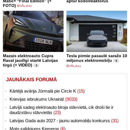
Matic+ “Final Edition” (+
aptur kodolreaktorus
FOTO)
Mazais elektroauto Cupra
Tesla pirmie pasaulē saražo 10
Raval jaudīgi startē Latvijas
miljonus elektromobiļu
9
tirgū (+ VIDEO)
3
JAUNĀKAIS FORUMĀ
Kārtējā avārija Jūrmalā pie Circle K
(15)
Krievijas iebrukums Ukrainā!
(9033)
Latvijā sadeg elektroauto biroja stāvvietā, cik droši tie ir
daudzstāvu stāvvietās
(23)
Latvijas Gada auto 2027 - jaunu automobiļu konkurss
(31)
Moto salidojums Ķemeros
(6)