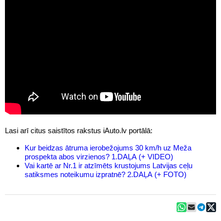
Lasi arī citus saistītos rakstus iAuto.lv portālā:
Kur beidzas ātruma ierobežojums 30 km/h uz Meža
prospekta abos virzienos? 1.DAĻA (+ VIDEO)
Vai kartē ar Nr.1 ir atzīmēts krustojums Latvijas ceļu
satiksmes noteikumu izpratnē? 2.DAĻA (+ FOTO)