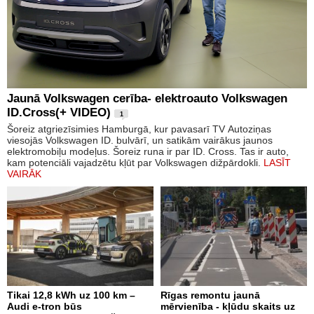
Jaunā Volkswagen cerība- elektroauto Volkswagen
ID.Cross(+ VIDEO)
1
Šoreiz atgriezīsimies Hamburgā, kur pavasarī TV Autoziņas
viesojās Volkswagen ID. bulvārī, un satikām vairākus jaunos
elektromobiļu modeļus. Šoreiz runa ir par ID. Cross. Tas ir auto,
kam potenciāli vajadzētu kļūt par Volkswagen dižpārdokli.
LASĪT
VAIRĀK
Tikai 12,8 kWh uz 100 km –
Rīgas remontu jaunā
Audi e-tron būs
mērvienība - kļūdu skaits uz