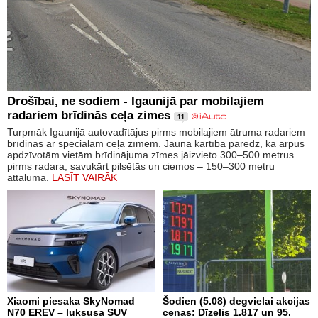
Drošībai, ne sodiem - Igaunijā par mobilajiem
radariem brīdinās ceļa zimes
11
Turpmāk Igaunijā autovadītājus pirms mobilajiem ātruma radariem
brīdinās ar speciālām ceļa zīmēm. Jaunā kārtība paredz, ka ārpus
apdzīvotām vietām brīdinājuma zīmes jāizvieto 300–500 metrus
pirms radara, savukārt pilsētās un ciemos – 150–300 metru
attālumā.
LASĪT VAIRĀK
Xiaomi piesaka SkyNomad
Šodien (5.08) degvielai akcijas
N70 EREV – luksusa SUV
cenas: Dīzelis 1.817 un 95.