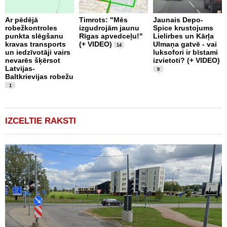
Ar pēdējā
Timrots: "Mēs
Jaunais Depo-
robežkontroles
izgudrojām jaunu
Spice krustojums
punkta slēgšanu
Rīgas apvedceļu!"
Lielirbes un Kārļa
B
kravas transports
(+ VIDEO)
Ulmaņa gatvē - vai
k
14
un iedzīvotāji vairs
luksofori ir bīstami
U
nevarēs šķērsot
izvietoti? (+ VIDEO)
i
Latvijas-
R
9
Baltkrievijas robežu
a
1
IZCELTIE RAKSTI