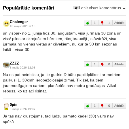
Populārākie komentāri
Lasīt visus komentārus →
19
Chalenger
1
1
Atbildēt
10.maijs 2026 6:13
un vispār- no 1. jūnija līdz 30. augustam, visā jūrmalā 30 zona un
viss! pilns ar skrejošiem bērniem, riteņbraucēji , stāvdrāži, visa
jūrmala no vienas vietas ar cilvēkiem, nu kur te 50 km sezonas
laikā - visur 30!
ZZZZ
1
0
Atbildēt
8.maijs 2026 12:08
Nu es pat neiebilstu, ja tie gudrie D būtu papildplāksni ar metriem
palikuši 1. 30kmh ierobežojosajai zīmei. Tik žēl, ka tiem
jaunmodīgajiem cariem, planšetēs nav metru gradācijas. Atkal
rēbuss, ko uz aci risināt.
0pis
1
0
Atbildēt
8.maijs 2026 19:37
Ja tas nav krustojums, tad lūdzu pamato kādēļ (30) vairs nav
spēkā.