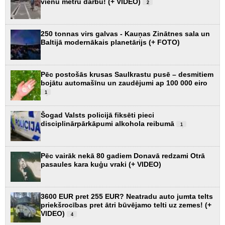
vienu metru darbu! (+ VIDEO)
2
250 tonnas virs galvas - Kauņas Zinātnes sala un
Baltijā modernākais planetārijs (+ FOTO)
Pēc postošās krusas Saulkrastu pusē – desmitiem
bojātu automašīnu un zaudējumi ap 100 000 eiro
1
Šogad Valsts policijā fiksēti pieci
disciplinārpārkāpumi alkohola reibumā
1
Pēc vairāk nekā 80 gadiem Donavā redzami Otrā
pasaules kara kuģu vraki (+ VIDEO)
3600 EUR pret 255 EUR? Neatradu auto jumta telts
priekšrocības pret ātri būvējamo telti uz zemes! (+
VIDEO)
4