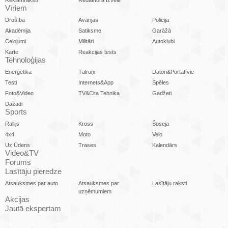
Reklāmraksti
Redaktora Izvēle
Vīriem
Drošība
Avārijas
Policija
Akadēmija
Satiksme
Garāžā
Ceļojumi
Militāri
Autoklubi
Karte
Reakcijas tests
Tehnoloģijas
Enerģētika
Tālruņi
Datori&Portatīvie
Testi
Internets&App
Spēles
Foto&Video
TV&Cita Tehnika
Gadžeti
Dažādi
Sports
Rallijs
Kross
Šoseja
4x4
Moto
Velo
Uz Ūdens
Trases
Kalendārs
Video&TV
Forums
Lasītāju pieredze
Atsauksmes par auto
Atsauksmes par
Lasītāju raksti
uzņēmumiem
Akcijas
Jautā ekspertam