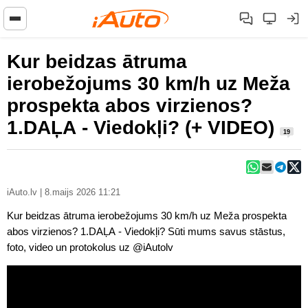
Kur beidzas ātruma
ierobežojums 30 km/h uz Meža
prospekta abos virzienos?
1.DAĻA - Viedokļi? (+ VIDEO)
19
iAuto.lv | 8.maijs 2026 11:21
Kur beidzas ātruma ierobežojums 30 km/h uz Meža prospekta
abos virzienos? 1.DAĻA - Viedokļi? Sūti mums savus stāstus,
foto, video un protokolus uz @iAutolv