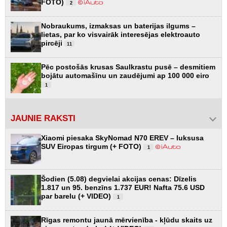
FOTO)
2
Nobraukums, izmaksas un baterijas ilgums –
lietas, par ko visvairāk interesējas elektroauto
pircēji
11
Pēc postošās krusas Saulkrastu pusē – desmitiem
bojātu automašīnu un zaudējumi ap 100 000 eiro
1
JAUNIE RAKSTI
Xiaomi piesaka SkyNomad N70 EREV – luksusa
SUV Eiropas tirgum (+ FOTO)
1
Šodien (5.08) degvielai akcijas cenas: Dīzelis
1.817 un 95. benzīns 1.737 EUR! Nafta 75.6 USD
par barelu (+ VIDEO)
1
Rīgas remontu jaunā mērvienība - kļūdu skaits uz