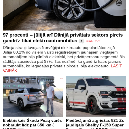
97 procenti – jūlijā arī Dānijā privātais sektors pircis
gandrīz tikai elektroautomobiļus
1
Dānija strauji tuvojas Norvēģijai elektroauto popularitātes ziņā.
Jūlijā 80,2% no visiem valstī reģistrētajiem jaunajiem vieglajiem
automobiļiem bija pilnībā elektriski, bet privātpersonu segmentā šis
rādītājs sasniedza pat 97%. Tas nozīmē, ka gandrīz katrs jaunais
automobilis, ko iegādājās privātais pircējs, bija elektroauto.
LASĪT
VAIRĀK
Elektriskais Škoda Peaq varēs
Piedāvājumā atgriežas 821 Zs
nobraukt līdz pat 650 km (+
jaudīgais Shelby F-150 Super