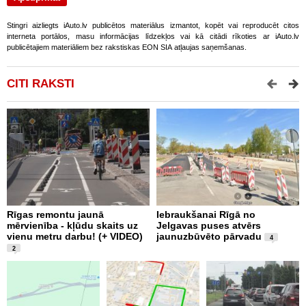
Stingri aizliegts iAuto.lv publicētos materiālus izmantot, kopēt vai reproducēt citos
interneta portālos, masu informācijas līdzekļos vai kā citādi rīkoties ar iAuto.lv
publicētajiem materiāliem bez rakstiskas EON SIA atļaujas saņemšanas.
CITI RAKSTI
Rīgas remontu jaunā
Iebraukšanai Rīgā no
T
mērvienība - kļūdu skaits uz
Jelgavas puses atvērs
m
vienu metru darbu! (+ VIDEO)
jaunuzbūvēto pārvadu
a
4
V
2