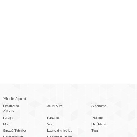
Sludinājumi
Lietoti Auto
Jauni Auto
Autonoma
Ziņas
Latvijā
Pasaulē
Izklaide
Moto
Velo
Uz Ūdens
Smagā Tehnika
Lauksaimniecība
Testi