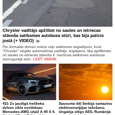
Chrysler vadītājs apžilbst no saules un ietriecas
stāvoša satiksmes autobusa stūrī, kas bija palicis
joslā (+ VIDEO)
30
Pie Jūrmalas domes noticis ceļu satiksmes negadījums, kurā
"Chrysler" vieglās automašīnas vadītājs, iespējams, tika apžilbināts
no saules un ietriecās stāvoša 4. maršruta satiksmes autobusa
aizmugurējā stūrī.
LASĪT VAIRĀK
421 Zs jaudīgā hečbeka
Sausuma dēļ Serbija samazina
dzīves cikls noslēdzas:
elektroenerģijas ražošanu,
Mercedes-AMG izlaiž A 45 S 4-
Ungārija slēgs AES, Rumānijā