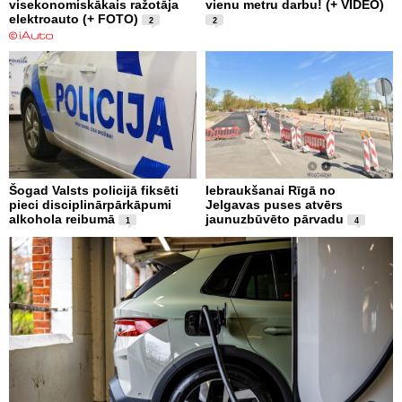
visekonomiskākais ražotāja
vienu metru darbu! (+ VIDEO)
elektroauto (+ FOTO)
2
2
Šogad Valsts policijā fiksēti
Iebraukšanai Rīgā no
pieci disciplinārpārkāpumi
Jelgavas puses atvērs
alkohola reibumā
jaunuzbūvēto pārvadu
1
4