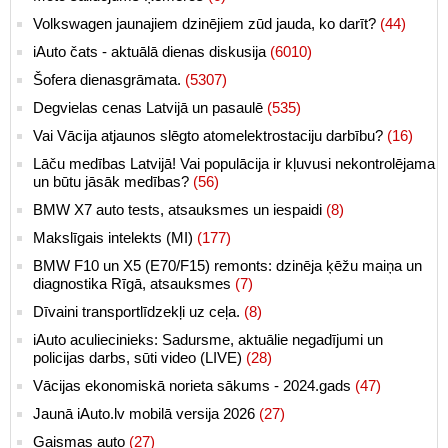
Volkswagen jaunajiem dzinējiem zūd jauda, ko darīt?
(44)
iAuto čats - aktuālā dienas diskusija
(6010)
Šofera dienasgrāmata.
(5307)
Degvielas cenas Latvijā un pasaulē
(535)
Vai Vācija atjaunos slēgto atomelektrostaciju darbību?
(16)
Lāču medības Latvijā! Vai populācija ir kļuvusi nekontrolējama
un būtu jāsāk medības?
(56)
BMW X7 auto tests, atsauksmes un iespaidi
(8)
Makslīgais intelekts (MI)
(177)
BMW F10 un X5 (E70/F15) remonts: dzinēja ķēžu maiņa un
diagnostika Rīgā, atsauksmes
(7)
Dīvaini transportlīdzekļi uz ceļa.
(8)
iAuto aculiecinieks: Sadursme, aktuālie negadījumi un
policijas darbs, sūti video (LIVE)
(28)
Vācijas ekonomiskā norieta sākums - 2024.gads
(47)
Jaunā iAuto.lv mobilā versija 2026
(27)
Gaismas auto
(27)