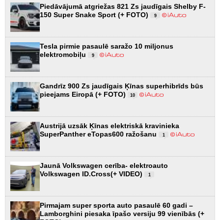
Piedāvājumā atgriežas 821 Zs jaudīgais Shelby F-
150 Super Snake Sport (+ FOTO)
9
Tesla pirmie pasaulē saražo 10 miljonus
elektromobiļu
9
Gandrīz 900 Zs jaudīgais Ķīnas superhibrīds būs
pieejams Eiropā (+ FOTO)
10
Austrijā uzsāk Ķīnas elektriskā kravinieka
SuperPanther eTopas600 ražošanu
1
Jaunā Volkswagen cerība- elektroauto
Volkswagen ID.Cross(+ VIDEO)
1
Pirmajam super sporta auto pasaulē 60 gadi –
Lamborghini piesaka īpašo versiju 99 vienībās (+