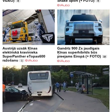
VIDEO)
Snake Sport (+ FOTO)
8
9
Austrijā uzsāk Ķīnas
Gandrīz 900 Zs jaudīgais
elektriskā kravinieka
Ķīnas superhibrīds būs
SuperPanther eTopas600
pieejams Eiropā (+ FOTO)
10
ražošanu
1