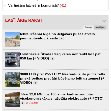
Vai tiešām latvieši ir komunisti?
(41)
LASĪTĀKIE RAKSTI
Dienas
Nedēļas
Iebraukšanai Rīgā no Jelgavas puses atvērs
jaunuzbūvēto pārvadu
4
Elektriskais Škoda Peaq varēs nobraukt līdz pat
650 km (+ VIDEO)
8
3600 EUR pret 255 EUR? Neatradu auto jumta telts
priekšrocības pret ātri būvējamo telti uz zemes! (+
VIDEO)
4
Tikai 12,8 kWh uz 100 km – Audi e-tron būs
visekonomiskākais ražotāja elektroauto (+ FOTO)
2