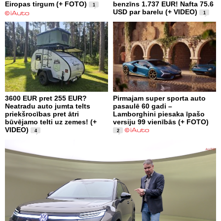
Eiropas tirgum (+ FOTO)
benzīns 1.737 EUR! Nafta 75.6
1
USD par barelu (+ VIDEO)
1
3600 EUR pret 255 EUR?
Pirmajam super sporta auto
Neatradu auto jumta telts
pasaulē 60 gadi –
priekšrocības pret ātri
Lamborghini piesaka īpašo
būvējamo telti uz zemes! (+
versiju 99 vienībās (+ FOTO)
VIDEO)
4
2