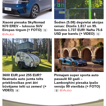
Xiaomi piesaka SkyNomad
Šodien (5.08) degvielai akcijas
N70 EREV – luksusa SUV
cenas: Dīzelis 1.817 un 95.
Eiropas tirgum (+ FOTO)
benzīns 1.737 EUR! Nafta 75.6
1
USD par barelu (+ VIDEO)
1
3600 EUR pret 255 EUR?
Pirmajam super sporta auto
Neatradu auto jumta telts
pasaulē 60 gadi –
priekšrocības pret ātri
Lamborghini piesaka īpašo
būvējamo telti uz zemes! (+
versiju 99 vienībās (+ FOTO)
VIDEO)
4
2