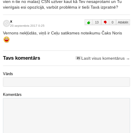
vien n-tie no malas) CSN uztver kaut kā Tev nesaprotami un Tu
vienīgais esi opozīcijā, varbūt problēma ir tieši Tavā izpratnē?
x
13
0
Atbildēt
20.septembris 2017 0:25
Vernons nekļūdās, viņš ir Ceļu satiksmes noteikumu Čaks Noris
Tavs komentārs
Lasīt visus komentārus →
21
Vārds
Komentārs