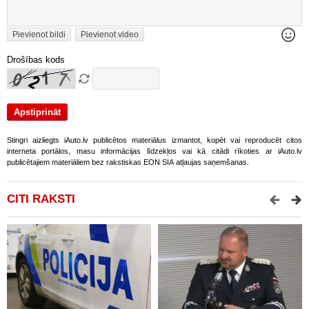
Pievienot bildi
Pievienot video
Drošības kods
Stingri aizliegts iAuto.lv publicētos materiālus izmantot, kopēt vai reproducēt citos
interneta portālos, masu informācijas līdzekļos vai kā citādi rīkoties ar iAuto.lv
publicētajiem materiāliem bez rakstiskas EON SIA atļaujas saņemšanas.
CITI RAKSTI