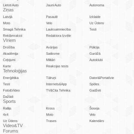
Lietoti Auto
Jauni Auto
Autonoma
Ziņas
Latvijā
Pasaulē
Izklaide
Moto
Velo
Uz Ūdens
Smagā Tehnika
Lauksaimniecība
Testi
Reklāmraksti
Redaktora Izvēle
Vīriem
Drošība
Avārijas
Policija
Akadēmija
Satiksme
Garāžā
Ceļojumi
Militāri
Autoklubi
Karte
Reakcijas tests
Tehnoloģijas
Enerģētika
Tālruņi
Datori&Portatīvie
Testi
Internets&App
Spēles
Foto&Video
TV&Cita Tehnika
Gadžeti
Dažādi
Sports
Rallijs
Kross
Šoseja
4x4
Moto
Velo
Uz Ūdens
Trases
Kalendārs
Video&TV
Forums