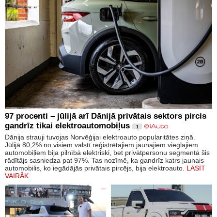
97 procenti – jūlijā arī Dānijā privātais sektors pircis
gandrīz tikai elektroautomobiļus
1
Dānija strauji tuvojas Norvēģijai elektroauto popularitātes ziņā.
Jūlijā 80,2% no visiem valstī reģistrētajiem jaunajiem vieglajiem
automobiļiem bija pilnībā elektriski, bet privātpersonu segmentā šis
rādītājs sasniedza pat 97%. Tas nozīmē, ka gandrīz katrs jaunais
automobilis, ko iegādājās privātais pircējs, bija elektroauto.
LASĪT
VAIRĀK