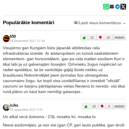
Populārākie komentāri
Lasīt visus komentārus →
21
650
21
16
Atbildēt
19.septembris 2017 17:16
Visupirms gan Kungiem būtu jāpanāk atbilstošas ceļu
infrastruktūras izveide. Ar atstarojošiem un tumsā saskatāmiem
elementiem- gan horizontāliem, gan pa ceļa malām esošiem.Kuri ir
tikai labi ja uz galvenajām šosejām. Dzīvnieku žogus nopērciet un
radiet apstākļus, lai tie varbūtējie gājēji fiziski netiktu uz
brauktuves.Nokontrolējiet piem jūrmalas šos ulmaņgatves
caurumaino žogu- tur kopš viņa uzstādīšanas ir izveidoti "oficiāli"
caurumi un barjeru pārkāpšanas vietas.Neviens to neredz- visi tikai
runā,plāno un kaut kam nemitīgi gatavojas..
iciks
18
0
Atbildēt
20.septembris 2017 0:01
Un atkal vecā dziesma - CSL nosaka šo, nosaka to.
Neesi aizdomājies, ja reiz visi (gan CP, gan iauto publika, gan droši