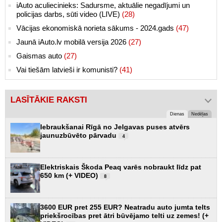
iAuto aculiecinieks: Sadursme, aktuālie negadījumi un
policijas darbs, sūti video (LIVE)
(28)
Vācijas ekonomiskā norieta sākums - 2024.gads
(47)
Jaunā iAuto.lv mobilā versija 2026
(27)
Gaismas auto
(27)
Vai tiešām latvieši ir komunisti?
(41)
LASĪTĀKIE RAKSTI
Dienas
Nedēļas
Iebraukšanai Rīgā no Jelgavas puses atvērs
jaunuzbūvēto pārvadu
4
Elektriskais Škoda Peaq varēs nobraukt līdz pat
650 km (+ VIDEO)
8
3600 EUR pret 255 EUR? Neatradu auto jumta telts
priekšrocības pret ātri būvējamo telti uz zemes! (+