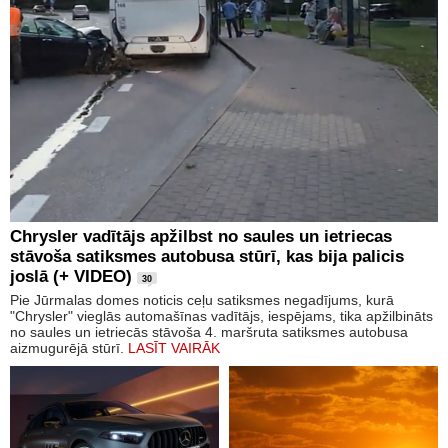
Chrysler vadītājs apžilbst no saules un ietriecas
stāvoša satiksmes autobusa stūrī, kas bija palicis
joslā (+ VIDEO)
30
Pie Jūrmalas domes noticis ceļu satiksmes negadījums, kurā
"Chrysler" vieglās automašīnas vadītājs, iespējams, tika apžilbināts
no saules un ietriecās stāvoša 4. maršruta satiksmes autobusa
aizmugurējā stūrī.
LASĪT VAIRĀK