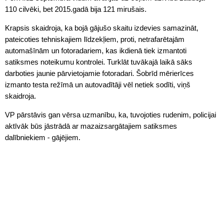
110 cilvēki, bet 2015.gadā bija 121 mirušais.
Krapsis skaidroja, ka bojā gājušo skaitu izdevies samazināt,
pateicoties tehniskajiem līdzekļiem, proti, netrafarētajām
automašīnām un fotoradariem, kas ikdienā tiek izmantoti
satiksmes noteikumu kontrolei. Turklāt tuvākajā laikā sāks
darboties jaunie pārvietojamie fotoradari. Šobrīd mērierīces
izmanto testa režīmā un autovadītāji vēl netiek sodīti, viņš
skaidroja.
VP pārstāvis gan vērsa uzmanību, ka, tuvojoties rudenim, policijai
aktīvāk būs jāstrādā ar mazaizsargātajiem satiksmes
dalībniekiem - gājējiem.