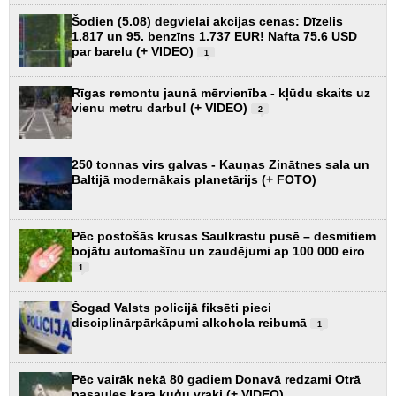
Šodien (5.08) degvielai akcijas cenas: Dīzelis
1.817 un 95. benzīns 1.737 EUR! Nafta 75.6 USD
par barelu (+ VIDEO)
1
Rīgas remontu jaunā mērvienība - kļūdu skaits uz
vienu metru darbu! (+ VIDEO)
2
250 tonnas virs galvas - Kauņas Zinātnes sala un
Baltijā modernākais planetārijs (+ FOTO)
Pēc postošās krusas Saulkrastu pusē – desmitiem
bojātu automašīnu un zaudējumi ap 100 000 eiro
1
Šogad Valsts policijā fiksēti pieci
disciplinārpārkāpumi alkohola reibumā
1
Pēc vairāk nekā 80 gadiem Donavā redzami Otrā
pasaules kara kuģu vraki (+ VIDEO)