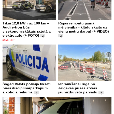
Tikai 12,8 kWh uz 100 km –
Rīgas remontu jaunā
Audi e-tron būs
mērvienība - kļūdu skaits uz
visekonomiskākais ražotāja
vienu metru darbu! (+ VIDEO)
elektroauto (+ FOTO)
2
2
Šogad Valsts policijā fiksēti
Iebraukšanai Rīgā no
pieci disciplinārpārkāpumi
Jelgavas puses atvērs
alkohola reibumā
jaunuzbūvēto pārvadu
1
4