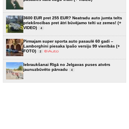
3600 EUR pret 255 EUR? Neatradu auto jumta telts
priekšrocības pret ātri būvējamo telti uz zemes! (+
VIDEO)
4
Pirmajam super sporta auto pasaulē 60 gadi –
Lamborghini piesaka īpašo versiju 99 vienībās (+
FOTO)
2
Iebraukšanai Rīgā no Jelgavas puses atvērs
jaunuzbūvēto pārvadu
4