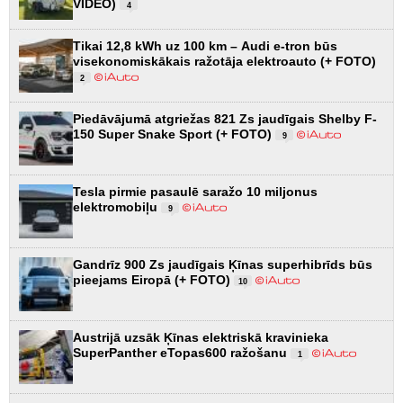
VIDEO)
4
Tikai 12,8 kWh uz 100 km – Audi e-tron būs
visekonomiskākais ražotāja elektroauto (+ FOTO)
2
Piedāvājumā atgriežas 821 Zs jaudīgais Shelby F-
150 Super Snake Sport (+ FOTO)
9
Tesla pirmie pasaulē saražo 10 miljonus
elektromobiļu
9
Gandrīz 900 Zs jaudīgais Ķīnas superhibrīds būs
pieejams Eiropā (+ FOTO)
10
Austrijā uzsāk Ķīnas elektriskā kravinieka
SuperPanther eTopas600 ražošanu
1