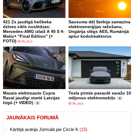
421 Zs jaudīgā hečbeka
Sausuma dēļ Serbija samazina
dzīves cikls noslēdzas:
elektroenerģijas ražošanu,
Mercedes-AMG izlaiž A 45 S 4-
Ungārija slēgs AES, Rumānijā
Matic+ “Final Edition” (+
aptur kodolreaktorus
FOTO)
Mazais elektroauto Cupra
Tesla pirmie pasaulē saražo 10
Raval jaudīgi startē Latvijas
miljonus elektromobiļu
9
tirgū (+ VIDEO)
3
JAUNĀKAIS FORUMĀ
Kārtējā avārija Jūrmalā pie Circle K
(15)