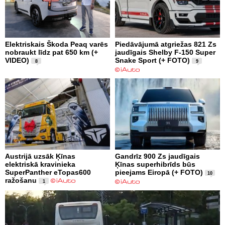
Elektriskais Škoda Peaq varēs
Piedāvājumā atgriežas 821 Zs
nobraukt līdz pat 650 km (+
jaudīgais Shelby F-150 Super
VIDEO)
Snake Sport (+ FOTO)
8
9
Austrijā uzsāk Ķīnas
Gandrīz 900 Zs jaudīgais
elektriskā kravinieka
Ķīnas superhibrīds būs
SuperPanther eTopas600
pieejams Eiropā (+ FOTO)
10
ražošanu
1