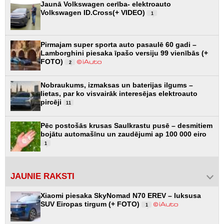
Jaunā Volkswagen cerība- elektroauto
Volkswagen ID.Cross(+ VIDEO)
1
Pirmajam super sporta auto pasaulē 60 gadi –
Lamborghini piesaka īpašo versiju 99 vienībās (+
FOTO)
2
Nobraukums, izmaksas un baterijas ilgums –
lietas, par ko visvairāk interesējas elektroauto
pircēji
11
Pēc postošās krusas Saulkrastu pusē – desmitiem
bojātu automašīnu un zaudējumi ap 100 000 eiro
1
JAUNIE RAKSTI
Xiaomi piesaka SkyNomad N70 EREV – luksusa
SUV Eiropas tirgum (+ FOTO)
1