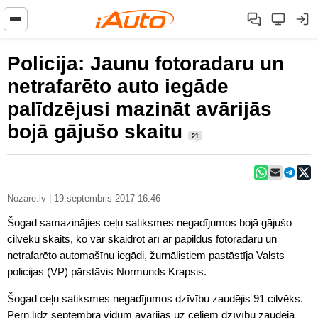
Policija: Jaunu fotoradaru un
netrafarēto auto iegāde
palīdzējusi mazināt avārijās
bojā gājušo skaitu
21
Nozare.lv | 19.septembris 2017 16:46
Šogad samazinājies ceļu satiksmes negadījumos bojā gājušo
cilvēku skaits, ko var skaidrot arī ar papildus fotoradaru un
netrafarēto automašīnu iegādi, žurnālistiem pastāstīja Valsts
policijas (VP) pārstāvis Normunds Krapsis.
Šogad ceļu satiksmes negadījumos dzīvību zaudējis 91 cilvēks.
Pērn līdz septembra vidum avārijās uz ceļiem dzīvību zaudēja