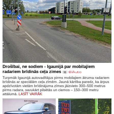
Drošībai, ne sodiem - Igaunijā par mobilajiem
radariem brīdinās ceļa zimes
11
Turpmāk Igaunijā autovadītājus pirms mobilajiem ātruma radariem
brīdinās ar speciālām ceļa zīmēm. Jaunā kārtība paredz, ka ārpus
apdzīvotām vietām brīdinājuma zīmes jāizvieto 300–500 metrus
pirms radara, savukārt pilsētās un ciemos – 150–300 metru
attālumā.
LASĪT VAIRĀK