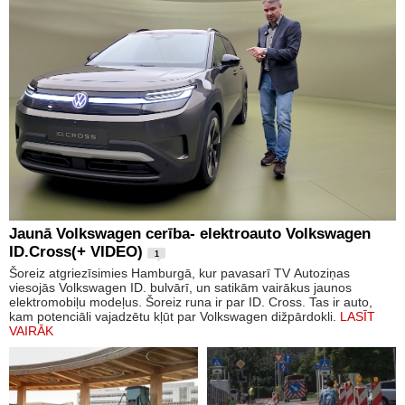
Jaunā Volkswagen cerība- elektroauto Volkswagen
ID.Cross(+ VIDEO)
1
Šoreiz atgriezīsimies Hamburgā, kur pavasarī TV Autoziņas
viesojās Volkswagen ID. bulvārī, un satikām vairākus jaunos
elektromobiļu modeļus. Šoreiz runa ir par ID. Cross. Tas ir auto,
kam potenciāli vajadzētu kļūt par Volkswagen dižpārdokli.
LASĪT
VAIRĀK