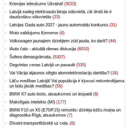
Krievijas iebrukums Ukrainā!
(9033)
Latvijā sadeg elektroauto biroja stāvvietā, cik droši tie ir
daudzstāvu stāvvietās
(23)
Latvijas Gada auto 2027 - jaunu automobiļu konkurss
(31)
Moto salidojums Ķemeros
(6)
Volkswagen jaunajiem dzinējiem zūd jauda, ko darīt?
(44)
iAuto čats - aktuālā dienas diskusija
(6010)
Šofera dienasgrāmata.
(5307)
Degvielas cenas Latvijā un pasaulē
(535)
Vai Vācija atjaunos slēgto atomelektrostaciju darbību?
(16)
Lāču medības Latvijā! Vai populācija ir kļuvusi nekontrolējama
un būtu jāsāk medības?
(56)
BMW X7 auto tests, atsauksmes un iespaidi
(8)
Makslīgais intelekts (MI)
(177)
BMW F10 un X5 (E70/F15) remonts: dzinēja ķēžu maiņa un
diagnostika Rīgā, atsauksmes
(7)
Dīvaini transportlīdzekļi uz ceļa.
(8)