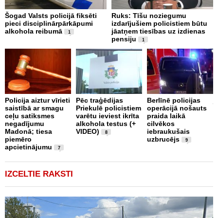
Šogad Valsts policijā fiksēti
Ruks: Tīšu noziegumu
O
pieci disciplinārpārkāpumi
izdarījušiem policistiem būtu
r
alkohola reibumā
jāatņem tiesības uz izdienas
1
pensiju
1
A
Policija aiztur vīrieti
Pēc traģēdijas
Berlīnē policijas
j
saistībā ar smagu
Priekulē policistiem
operācijā nošauts
p
ceļu satiksmes
varētu ieviest ikrīta
praida laikā
m
negadījumu
alkohola testus (+
cilvēkos
Madonā; tiesa
VIDEO)
iebraukušais
8
piemēro
uzbrucējs
9
apcietinājumu
7
IZCELTIE RAKSTI